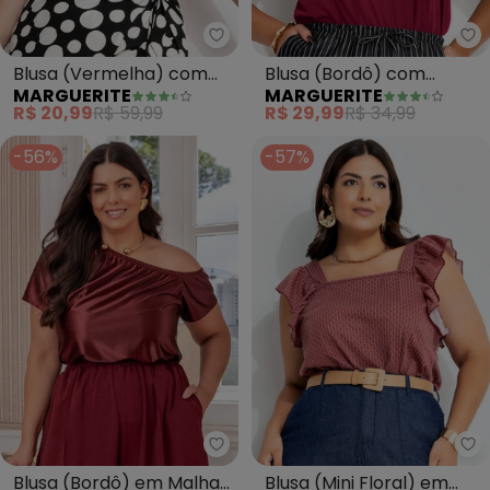
Marguerite - Blusa (Vermelha)
Ma
Blusa (Vermelha) com
Blusa (Bordô) com
MARGUERITE
MARGUERITE
Detalhe de Nó
Contrastes
R$ 20,99
R$ 59,99
R$ 29,99
R$ 34,99
-56%
-57%
Marguerite - Blusa (Bordô) em
Ma
Blusa (Bordô) em Malha
Blusa (Mini Floral) em