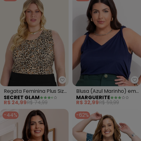
Secret Glam - Regata Feminina 
Ma
Regata Feminina Plus Size
Blusa (Azul Marinho) em
SECRET GLAM
MARGUERITE
(Bege)
Malha Suede
R$ 24,99
R$ 74,99
R$ 32,99
R$ 59,99
-44%
-62%