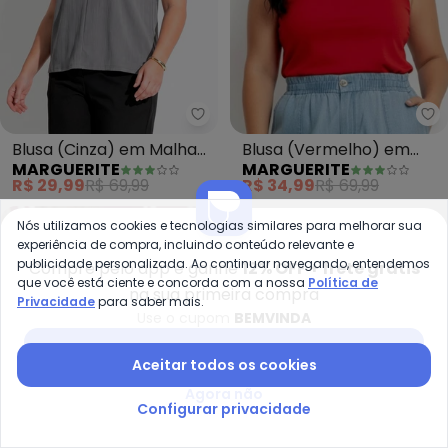
Marguerite - Blusa (Cinza) em M
Ma
Blusa (Cinza) em Malha
Blusa (Vermelho) em
MARGUERITE
MARGUERITE
Plissada
Malha Suede
R$ 29,99
R$ 69,99
R$ 34,99
R$ 69,99
-64%
-45%
Nós utilizamos cookies e tecnologias similares para melhorar sua
experiência de compra, incluindo conteúdo relevante e
publicidade personalizada. Ao continuar navegando, entendemos
Compre pelo app e ganhe
12% OFF + frete grátis
que você está ciente e concorda com a nossa
Política de
na sua primeira compra
Privacidade
para saber mais.
Use o cupom
BEMVINDA
Baixar app Posthaus
Aceitar todos os cookies
Agora não
Configurar privacidade