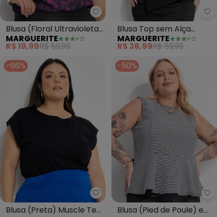
Marguerite - Blusa (Floral Ultr
Blusa (Floral Ultravioleta)
Blusa Top sem Alça
MARGUERITE
MARGUERITE
em Jersey Acetinado
(Preto) em Cotton
R$ 19,99
R$ 59,99
R$ 38,99
R$ 59,99
-66%
-50%
Marguerite - Blusa (Preta) Mus
Ma
Blusa (Preta) Muscle Tee
Blusa (Pied de Poule) em