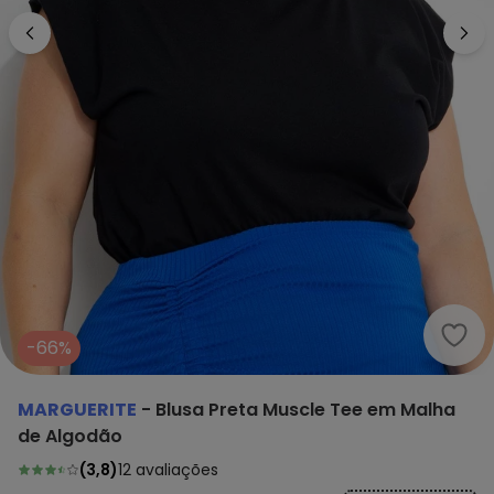
Marg
-66%
MARGUERITE
-
Blusa Preta Muscle Tee em Malha
de Algodão
(
3,8
)
12
avaliações