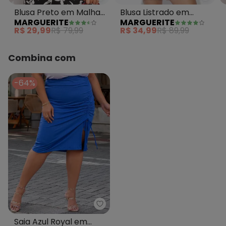
Blusa Preto em Malha
Blusa Listrado em
MARGUERITE
MARGUERITE
Matelassê
Canelado
R$ 29,99
R$ 79,99
R$ 34,99
R$ 89,99
Combina com
-64%
Marguerite - Saia Azul Royal e
Saia Azul Royal em