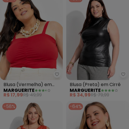
Marguerite - Blusa (Vermelha)
Ma
Blusa (Vermelha) em
Blusa (Preta) em Cirrê
MARGUERITE
MARGUERITE
Canelado
R$ 17,99
R$ 49,99
R$ 34,99
R$ 79,99
-58%
-64%