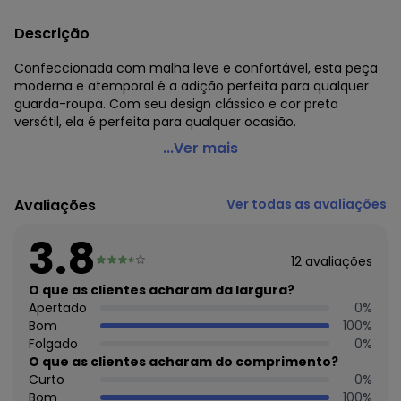
Descrição
Confeccionada com malha leve e confortável, esta peça
moderna e atemporal é a adição perfeita para qualquer
guarda-roupa. Com seu design clássico e cor preta
versátil, ela é perfeita para qualquer ocasião.
Marguerite - Blusa Preta Muscle Tee em Malha de
...Ver mais
Algodão
Código do produto: 3741134
Avaliações
Ver todas as avaliações
Modelagem: Solta
Decote frente: Redondo
3.8
Decote costas: Redondo
12
avaliações
Modelo da manga: Muscle Tee
Comprimento: Tradicional
O que as clientes acharam da largura?
Material: Malha de Algodão
Apertado
0
%
Estação: Ano Inteiro
Bom
100
%
Situação de Uso: Trabalho
Folgado
0
%
Composição Material: 100% Algodão
O que as clientes acharam do comprimento?
Curto
0
%
Histórico de preços
Bom
100
%