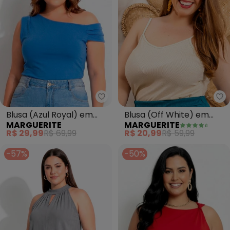
Marguerite - Blusa (Azul Royal)
Ma
Blusa (Azul Royal) em
Blusa (Off White) em
MARGUERITE
MARGUERITE
Malha Fria
Malha Metalizada
R$ 29,99
R$ 69,99
R$ 20,99
R$ 59,99
-57%
-50%