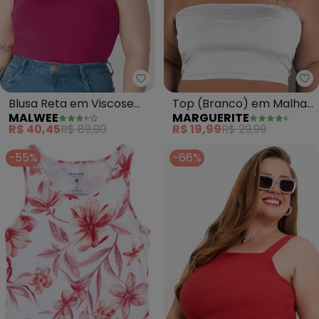
Malwee - Blusa Reta em Viscose
Ma
Blusa Reta em Viscose
Top (Branco) em Malha
MALWEE
MARGUERITE
Plus(Fúcsia)
Fria
R$ 40,45
R$ 89,90
R$ 19,99
R$ 29,99
-55%
-66%