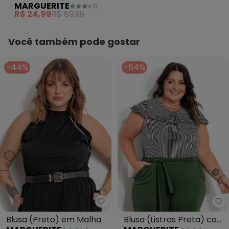
MARGUERITE
Canelado
R$ 24,99
R$ 69,99
Você também pode gostar
-44%
-64%
Ma
Marguerite - Blusa (Preto) em 
Blusa (Listras Preta) com
Blusa (Preto) em Malha