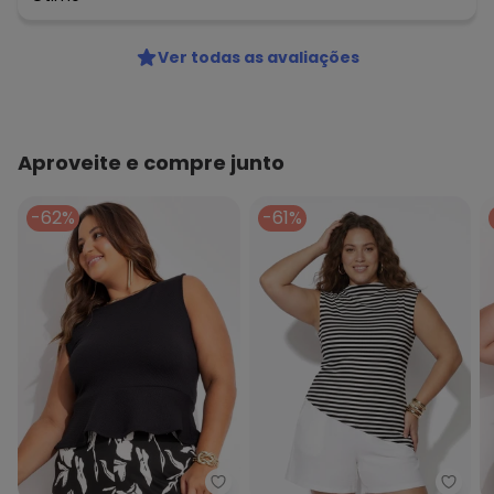
Ver todas as avaliações
Aproveite e compre junto
-62%
-61%
Marguerite - Blusa Preto em Ma
Margu