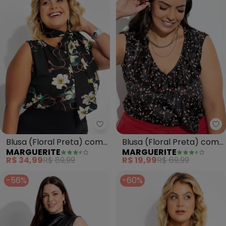
Ma
Marguerite - Blusa (Floral Pre
Blusa (Floral Preta) com
Blusa (Floral Preta) com
MARGUERITE
MARGUERITE
Babado
Amarração
R$ 19,99
R$ 69,99
R$ 34,99
R$ 89,99
-56%
-60%