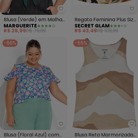
Marguerite - Blusa (Verde) em 
Se
Blusa (Verde) em Malha
Regata Feminina Plus Size
MARGUERITE
SECRET GLAM
de Viscose
em Viscose (Verde)
R$ 29,99
R$ 79,99
R$ 43,49
R$ 109,99
-66%
-55%
Marguerite - Blusa (Floral Azul
Ma
Blusa (Floral Azul) com
Blusa Reta Marmorizada