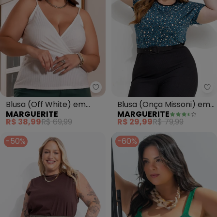
Marguerite - Blusa (Off White)
Ma
Blusa (Off White) em
Blusa (Onça Missoni) em
MARGUERITE
MARGUERITE
Malha Texturizada
Malha Fria
R$ 38,99
R$ 69,99
R$ 29,99
R$ 79,99
-50%
-60%