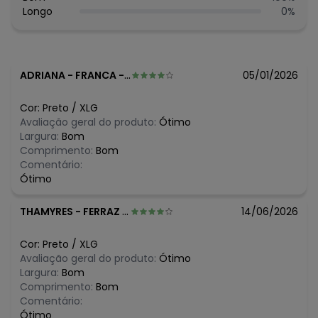
Longo
0
%
O preço apresentado abaixo é o menor oferecido em
algum dia do mês, para o menor tamanho disponível.
N/D*
agosto/2026
N/D*
julho/2026
N/D*
junho/2026
ADRIANA
-
FRANCA - SP
05/01/2026
R$ 29,99
maio/2026
R$ 34,99
abril/2026
Cor:
Preto
/
XLG
R$ 34,99
março/2026
Avaliação geral do produto:
Ótimo
R$ 29,99
fevereiro/2026
Largura:
Bom
Comprimento:
Bom
Comentário:
Ótimo
THAMYRES
-
FERRAZ DE VASCONCELOS - SP
14/06/2026
Cor:
Preto
/
XLG
Avaliação geral do produto:
Ótimo
Largura:
Bom
Comprimento:
Bom
Comentário:
Ótimo