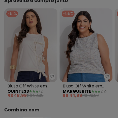
Aproveite e compre junto
-51%
-55%
Quintess - Blusa Off White em 
Margu
Blusa Off White em
Blusa Off White em
QUINTESS
MARGUERITE
Malha de Algodão
Malha Tweed
R$ 48,99
R$ 99,99
R$ 44,99
R$ 99,99
Combina com