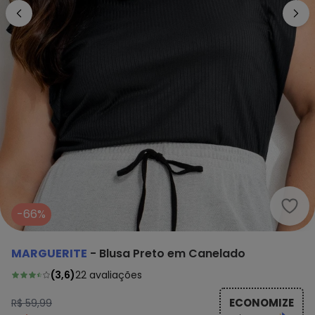
Marg
-66%
MARGUERITE
-
Blusa Preto em Canelado
(
3,6
)
22
avaliações
ECONOMIZE
R$ 59,99