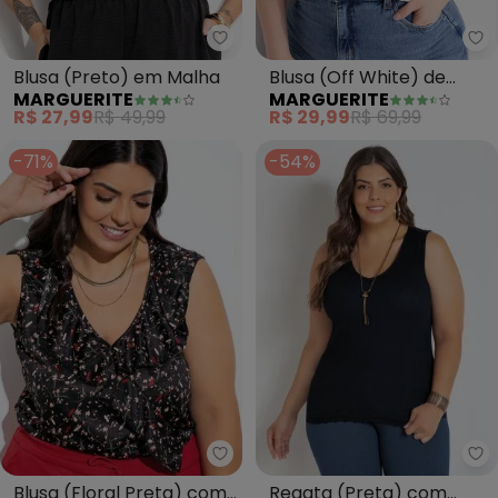
Marguerite - Blusa (Preto) em 
Ma
Blusa (Preto) em Malha
Blusa (Off White) de
MARGUERITE
MARGUERITE
Algodão com Retilínea
R$ 27,99
R$ 49,99
R$ 29,99
R$ 69,99
-71%
-54%
Marguerite - Blusa (Floral Pre
Ma
Blusa (Floral Preta) com
Regata (Preta) com