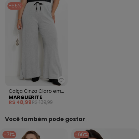
-65%
Marguerite - Calça Cinza Claro
Calça Cinza Claro em
MARGUERITE
Malha Piquet
R$ 48,99
R$ 139,99
Você também pode gostar
-71%
-66%