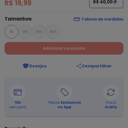
R$ 19,99
R$ 40,00
Tamanhos
Tabela de medidas
G
GG
XXG
XLG
Adicionar na sacola
Desejos
Compartilhar
10
x
Preços
Exclusivos
Troca
sem juros
no App
Grátis