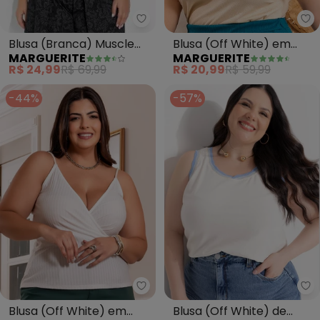
Marguerite - Blusa (Branca) Mus
Ma
Blusa (Branca) Muscle
Blusa (Off White) em
MARGUERITE
MARGUERITE
Tee Plus Size
Malha Metalizada
R$ 24,99
R$ 69,99
R$ 20,99
R$ 59,99
-44%
-57%
Marguerite - Blusa (Off White)
Ma
Blusa (Off White) em
Blusa (Off White) de