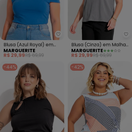
Marguerite - Blusa (Azul Royal)
Ma
Blusa (Azul Royal) em
Blusa (Cinza) em Malha
MARGUERITE
MARGUERITE
Malha Fria
Plissada
R$ 29,99
R$ 69,99
R$ 29,99
R$ 69,99
-44%
-42%