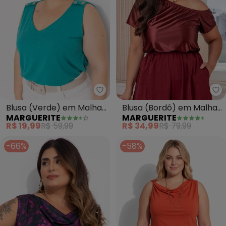
Marguerite - Blusa (Verde) em
Ma
Blusa (Verde) em Malha
Blusa (Bordô) em Malha
MARGUERITE
MARGUERITE
Flamê
Acetinada
R$ 19,99
R$ 59,99
R$ 34,99
R$ 79,99
-66%
-58%