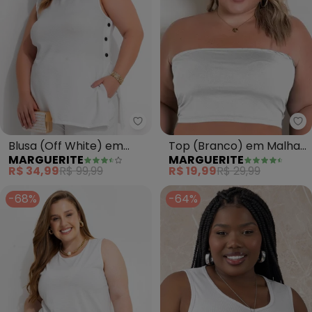
Marguerite - Blusa (Off White)
Ma
Blusa (Off White) em
Top (Branco) em Malha
MARGUERITE
MARGUERITE
Malha Anarruga
Fria
R$ 34,99
R$ 99,99
R$ 19,99
R$ 29,99
-68%
-64%