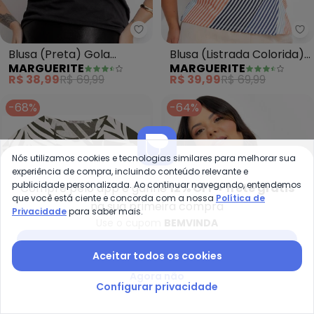
Marguerite - Blusa (Preta) Go
Ma
Blusa (Preta) Gola
Blusa (Listrada Colorida)
MARGUERITE
MARGUERITE
Japonesa em Cotton
em Malha de Viscose
R$ 38,99
R$ 69,99
R$ 39,99
R$ 69,99
-68%
-64%
Nós utilizamos cookies e tecnologias similares para melhorar sua
experiência de compra, incluindo conteúdo relevante e
publicidade personalizada. Ao continuar navegando, entendemos
Compre pelo app e ganhe
12% OFF + frete grátis
que você está ciente e concorda com a nossa
Política de
na sua primeira compra
Privacidade
para saber mais.
Use o cupom
BEMVINDA
Baixar app Posthaus
Aceitar todos os cookies
Agora não
Configurar privacidade
Secret Glam - Blusa Manga Curt
Ma