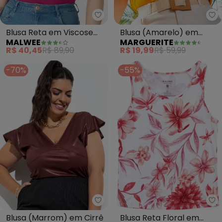
Malwee - Blusa Reta em Viscose
Ma
Blusa Reta em Viscose
Blusa (Amarelo) em
MALWEE
MARGUERITE
Plus(Fúcsia)
Poliviscose
R$ 40,45
R$ 89,90
R$ 19,99
R$ 59,99
-70%
-55%
Marguerite - Blusa (Marrom) em
Ma
Blusa (Marrom) em Cirrê
Blusa Reta Floral em