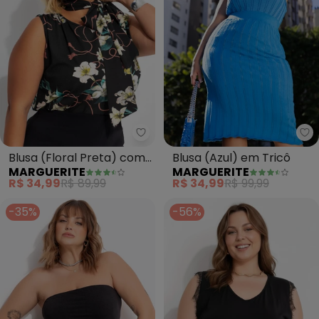
Marguerite - Blusa (Floral Pre
Ma
Blusa (Floral Preta) com
Blusa (Azul) em Tricô
MARGUERITE
MARGUERITE
Amarração
R$ 34,99
R$ 89,99
R$ 34,99
R$ 99,99
-35%
-56%