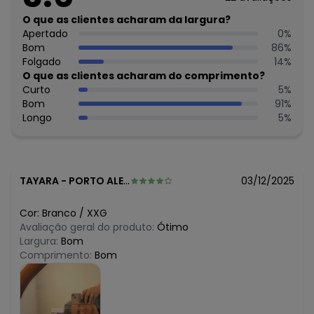
R$ 29,99
julho/2026
N/D*
O que as clientes acharam da largura?
junho/2026
N/D*
Apertado
0
%
maio/2026
R$ 34,99
Bom
86
%
abril/2026
N/D*
Folgado
14
%
março/2026
N/D*
O que as clientes acharam do comprimento?
fevereiro/2026
Curto
5
%
Bom
91
%
Longo
5
%
TAYARA
-
PORTO ALEGRE - RS
03/12/2025
Cor:
Branco
/
XXG
Avaliação geral do produto:
Ótimo
Largura:
Bom
Comprimento:
Bom