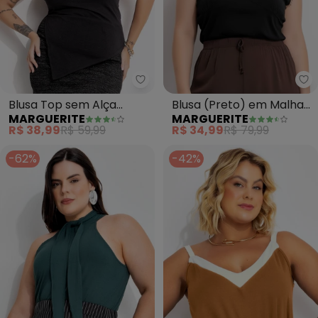
Ma
Blusa Top sem Alça
Blusa (Preto) em Malha
MARGUERITE
MARGUERITE
(Preto) em Cotton
de Viscose
R$ 38,99
R$ 59,99
R$ 34,99
R$ 79,99
-62%
-42%