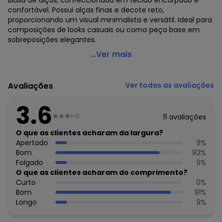
Blusa de alças, confeccionada em tecido encorpado e
confortável. Possui alças finas e decote reto,
proporcionando um visual minimalista e versátil. Ideal para
composições de looks casuais ou como peça base em
sobreposições elegantes.
Quintess - Blusa Preto em Malha Crepe
...Ver mais
Código do produto: 3812712
Modelagem: Justa
Avaliações
Ver todas as avaliações
Decote frente: Reto
Decote costas: Reto
3.6
Comprimento: Básico
11
avaliações
Material: Malha Crepe de Viscose
Estação: Ano Inteiro
O que as clientes acharam da largura?
Situação de Uso: Casual
Apertado
9
%
Composição Material: 95% Poliéster, 5% Elastano
Bom
82
%
Folgado
9
%
Histórico de preços
O que as clientes acharam do comprimento?
Curto
0
%
O preço apresentado abaixo é o menor oferecido em
Bom
91
%
algum dia do mês, para o menor tamanho disponível.
Longo
9
%
N/D*
agosto/2026
R$ 34,99
julho/2026