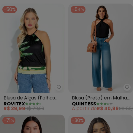
-50%
-54%
Rovitex - Blusa de Alças (Folhas
Qu
Blusa de Alças (Folhas
Blusa (Preto) em Malha
ROVITEX
QUINTESS
Verde) Rovitex
Crepe
R$ 39,99
R$ 79,99
A partir de
R$ 40,99
R$ 89,
-71%
-30%