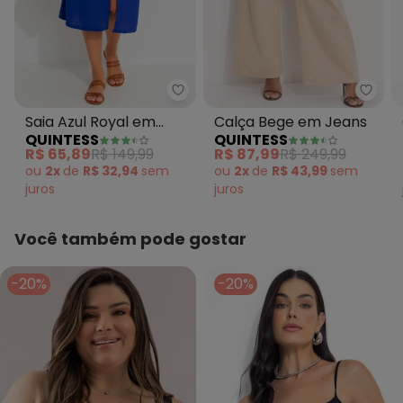
Quintess - Saia Azul Royal em C
Quin
Saia Azul Royal em
Calça Bege em Jeans
QUINTESS
QUINTESS
Crepe Plano
R$ 65,89
R$ 149,99
R$ 87,99
R$ 249,99
ou
2x
de
R$ 32,94
sem
ou
2x
de
R$ 43,99
sem
juros
juros
Você também pode gostar
-20%
-20%