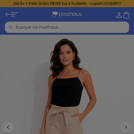
Até 5x + Frete Grátis R$199 Sul e Sudeste - cupom EUQUERO