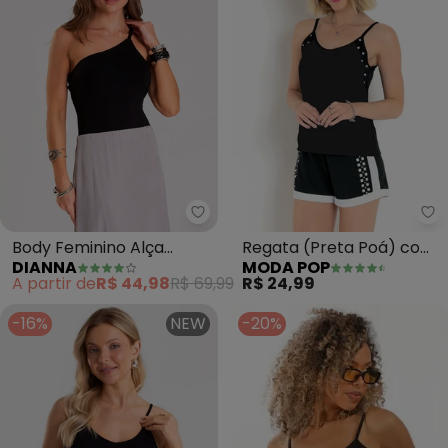
Dianna - Body Feminino Alça Tr
Mo
Body Feminino Alça
Regata (Preta Poá) com
DIANNA
MODA POP
Trançada (Preto)
Alcinhas e Recortes
A partir de
R$ 44,98
R$ 69,99
R$ 24,99
-16%
NEW
-20%