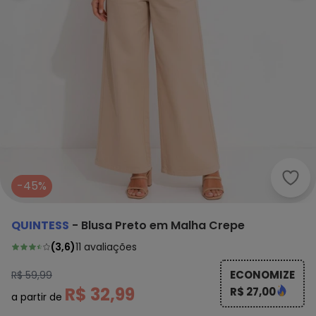
Quin
-45%
QUINTESS
-
Blusa Preto em Malha Crepe
(
3,6
)
11
avaliações
ECONOMIZE
R$ 59,99
R$ 32,99
R$ 27,00
a partir de