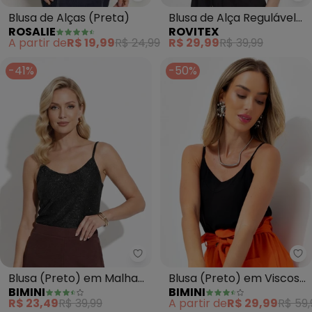
Ro
Blusa de Alças (Preta)
Blusa de Alça Regulável
ROSALIE
ROVITEX
em Air Flow Poá (Preto)
A partir de
R$ 19,99
R$ 24,99
R$ 29,99
R$ 39,99
-41%
-50%
Bimini - Blusa (Preto) em Malh
Bi
Blusa (Preto) em Malha
Blusa (Preto) em Viscose
BIMINI
BIMINI
com Lurex
Plana
R$ 23,49
R$ 39,99
A partir de
R$ 29,99
R$ 59,