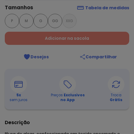
Tamanhos
Tabela de medidas
P
M
G
GG
XXG
Adicionar na sacola
Desejos
Compartilhar
5
x
Preços
Exclusivos
Troca
sem juros
no App
Grátis
Descrição