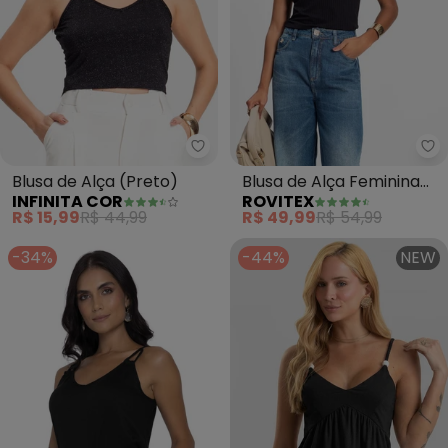
Infinita Cor - Blusa de Alça (Pre
Ro
Blusa de Alça (Preto)
Blusa de Alça Feminina
INFINITA COR
ROVITEX
Básica (Preto)
R$ 15,99
R$ 44,99
R$ 49,99
R$ 54,99
-34%
-44%
NEW