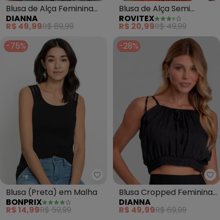
Blusa de Alça Feminina
Blusa de Alça Semi
DIANNA
ROVITEX
Ribana (Preto)
Acabada Malha Delicate
R$ 49,99
R$ 89,99
R$ 20,99
R$ 49,99
(Preto)
-75%
-28%
bonprix - Blusa (Preta) em Mal
Di
Blusa (Preta) em Malha
Blusa Cropped Feminina
BONPRIX
DIANNA
de Alça em Viscose
R$ 14,99
R$ 59,99
R$ 49,99
R$ 69,99
(Preto)