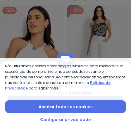
-55%
-35%
Nós utilizamos cookies e tecnologias similares para melhorar sua
experiência de compra, incluindo conteúdo relevante e
publicidade personalizada. Ao continuar navegando, entendemos
Compre pelo app e ganhe
12% OFF + frete grátis
que você está ciente e concorda com a nossa
Política de
na sua primeira compra
Privacidade
para saber mais.
Quintess - Blusa (Off White) e
Qu
Use o cupom
BEMVINDA
Blusa (Off White) em
Blusa (Caracol Dourado)
Baixar app Posthaus
QUINTESS
QUINTESS
Malha de Viscose
em Malha Fria
Aceitar todos os cookies
A partir de
R$ 35,99
R$ 79,99
A partir de
R$ 51,99
R$ 79,
Agora não
-37%
NEW
-58%
Configurar privacidade