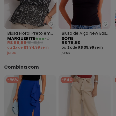
Marguerite - Blusa Floral Pret
Sofie
Blusa Floral Preto em
Blusa de Alça New Ease
MARGUERITE
SOFIE
Malha Crepe
em Ribana Preto
R$ 69,99
R$ 99,99
R$ 79,90
ou
2x
de
R$ 34,99
sem
ou
2x
de
R$ 39,95
sem
juros
juros
Combina com
-56%
-64%