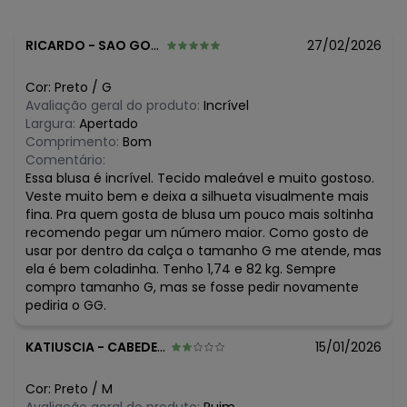
R$ 34,99
junho/2026
R$ 39,99
maio/2026
R$ 39,99
abril/2026
RICARDO
-
SAO GONCALO - RJ
27/02/2026
R$ 39,99
março/2026
R$ 39,99
fevereiro/2026
Cor:
Preto
/
G
Avaliação geral do produto:
Incrível
Largura:
Apertado
Comprimento:
Bom
Comentário:
Essa blusa é incrível. Tecido maleável e muito gostoso.
Veste muito bem e deixa a silhueta visualmente mais
fina. Pra quem gosta de blusa um pouco mais soltinha
recomendo pegar um número maior. Como gosto de
usar por dentro da calça o tamanho G me atende, mas
ela é bem coladinha. Tenho 1,74 e 82 kg. Sempre
compro tamanho G, mas se fosse pedir novamente
pediria o GG.
KATIUSCIA
-
CABEDELO - PB
15/01/2026
Cor:
Preto
/
M