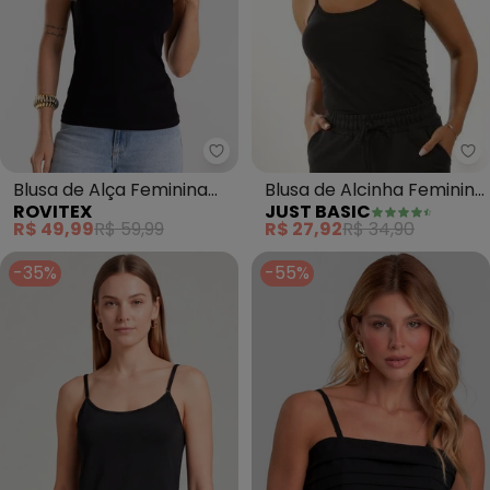
Ju
Rovitex - Blusa de Alça Feminin
Blusa de Alcinha Feminina
Blusa de Alça Feminina
JUST BASIC
ROVITEX
(Preto)
Canelada (Preto)
R$ 27,92
R$ 34,90
R$ 49,99
R$ 59,99
-35%
-55%