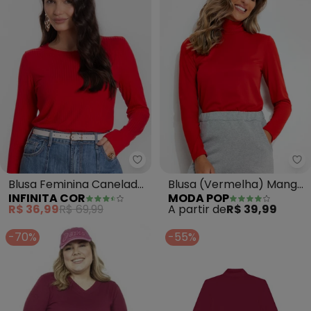
Infinita Cor - Blusa Feminina
Mo
Blusa Feminina Canelada
Blusa (Vermelha) Manga
INFINITA COR
MODA POP
com Manga Longa
Longa em Helanca
R$ 36,99
R$ 69,99
A partir de
R$ 39,99
(Vermelho)
-70%
-55%