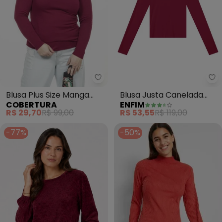
Cobertura - Blusa Plus Size Ma
En
Blusa Plus Size Manga
Blusa Justa Canelada
COBERTURA
ENFIM
Longa (Vermelho)
(Bordô)
R$ 29,70
R$ 99,00
R$ 53,55
R$ 119,00
-77%
-50%