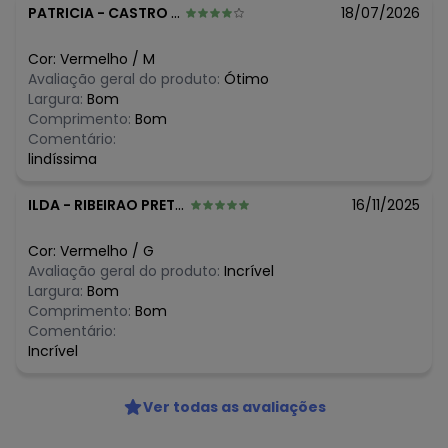
N/D*
março/2026
PATRICIA
-
CASTRO - PR
18/07/2026
N/D*
fevereiro/2026
Cor:
Vermelho
/
M
Avaliação geral do produto:
Ótimo
Largura:
Bom
Comprimento:
Bom
Comentário:
lindíssima
ILDA
-
RIBEIRAO PRETO - SP
16/11/2025
Cor:
Vermelho
/
G
Avaliação geral do produto:
Incrível
Largura:
Bom
Comprimento:
Bom
Comentário:
Incrível
Ver todas as avaliações