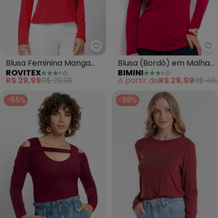
Rovitex - Blusa Feminina Mang
Bi
Blusa Feminina Manga
Blusa (Bordô) em Malha
ROVITEX
BIMINI
Longa (Vermelho)
Flamê
R$ 29,99
R$ 39,99
A partir de
R$ 29,99
R$ 49,
-55%
-59%