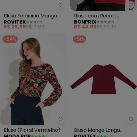
bo
Rovitex - Blusa Feminina Manga
Blusa com Recorte
Blusa Feminina Manga
BONPRIX
ROVITEX
Vazado (Bordô)
7/8 (Vermelho)
R$ 44,99
R$ 99,99
R$ 29,99
R$ 79,99
-54%
-51%
Moda Pop - Blusa (Floral Verme
Ro
Blusa (Floral Vermelho)
Blusa Manga Longa
MODA POP
ROVITEX