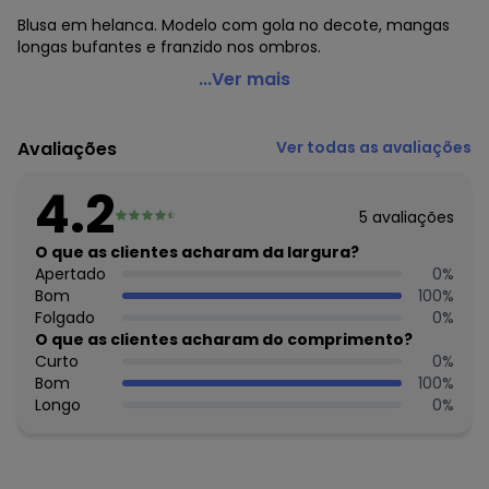
Blusa em helanca. Modelo com gola no decote, mangas
longas bufantes e franzido nos ombros.
Moda Pop - Blusa Tigre Vermelha com Mangas Longas
...Ver mais
Bufantes
Código do produto: 3620321
Avaliações
Ver todas as avaliações
Comprimento da manga: Longa
Modelo da manga: Bufante
4.2
Decote frente: Com gola
5
avaliações
Complemento: Franzido
Tecido: Helanca
O que as clientes acharam da largura?
Composição: Conforme imagem etiqueta
Apertado
0
%
Bom
100
%
Histórico de preços
Folgado
0
%
O que as clientes acharam do comprimento?
O preço apresentado abaixo é o menor oferecido em
Curto
0
%
algum dia do mês, para o menor tamanho disponível.
Bom
100
%
R$ 29,99
agosto/2026
Longo
0
%
R$ 29,99
julho/2026
R$ 29,99
junho/2026
N/D*
maio/2026
R$ 29,99
abril/2026