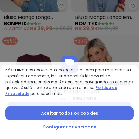
bonprix - Blusa Manga Longa (B
Ro
Blusa Manga Longa
Blusa Manga Longa em
BONPRIX
ROVITEX
(Bordô)
Viscotorcion (Vermelho)
A partir de
R$ 39,99
R$ 89,99
R$ 38,94
R$ 94,99
-55%
-37%
Nós utilizamos cookies e tecnologias similares para melhorar sua
experiência de compra, incluindo conteúdo relevante e
publicidade personalizada. Ao continuar navegando, entendemos
Compre pelo app e ganhe
12% OFF + frete grátis
que você está ciente e concorda com a nossa
Política de
na sua primeira compra
Privacidade
para saber mais.
Use o cupom
BEMVINDA
Baixar app Posthaus
Aceitar todos os cookies
Agora não
Mo
Enfim - Blusa Justa em Viscose
Configurar privacidade
Blusa (Vermelho) com
Blusa Justa em Viscose