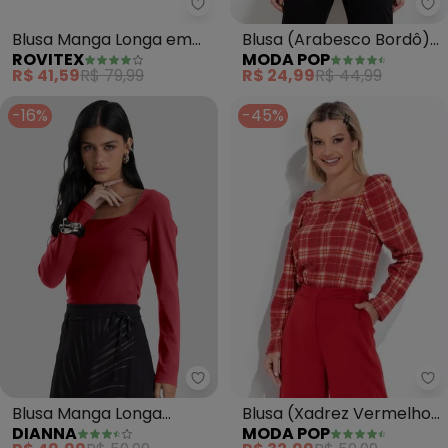
Mo
Rovitex - Blusa Manga Longa e
Blusa (Arabesco Bordô)
Blusa Manga Longa em
MODA POP
ROVITEX
com Mangas Longas
Ribana Canelada
R$ 24,99
R$ 44,99
R$ 41,59
R$ 79,99
(Vermelho)
-16%
-45%
Mo
Dianna - Blusa Manga Lon
Blusa (Xadrez Vermelho)
Blusa Manga Longa
MODA POP
DIANNA
com Decote Quadrado
(Vermelho)