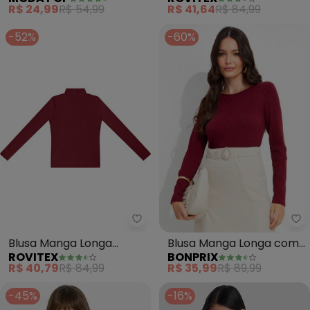
(Vermelho)
R$ 24,99
R$ 54,99
R$ 41,64
R$ 84,99
-52%
-60%
bo
Rovitex - Blusa Manga Longa R
Blusa Manga Longa com
Blusa Manga Longa
BONPRIX
ROVITEX
Recorte Vazado (Bordô)
Ribana Canelada
R$ 35,99
R$ 89,99
R$ 40,79
R$ 84,99
(Vermelho)
-45%
-16%