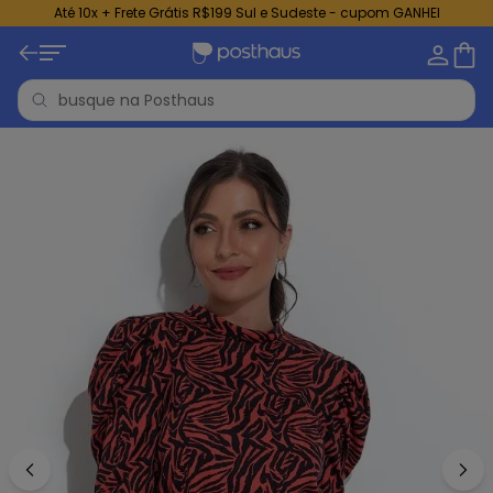
Até 10x + Frete Grátis R$199 Sul e Sudeste - cupom GANHEI