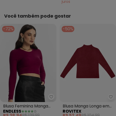
juros
Você também pode gostar
-72%
-50%
Endless - Blusa Feminina Mang
Ro
Blusa Feminina Manga
Blusa Manga Longa em
ENDLESS
ROVITEX
Longa (Vermelho)
Viscotorcion (Vermelho)
R$ 38,94
R$ 139,99
R$ 52,49
R$ 104,99