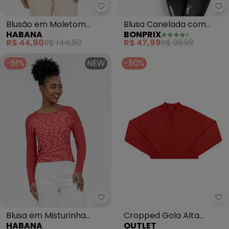
bo
Habana - Blusão em Moletom (
Blusa Canelada com
Blusão em Moletom
BONPRIX
HABANA
Botões Laterais (Amora)
(Vermelho)
R$ 47,99
R$ 99,99
R$ 44,90
R$ 144,90
-61%
NEW
-50%
Habana - Blusa em Misturinha 
Ou
Blusa em Misturinha
Cropped Gola Alta
HABANA
OUTLET
(Vermelho)
Ampla Feminino