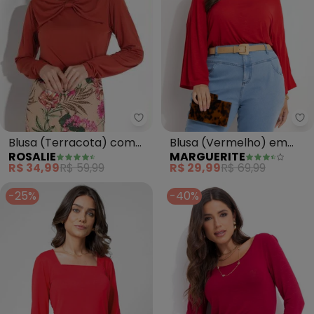
Rosalie - Blusa (Terracota) com
Ma
Blusa (Terracota) com
Blusa (Vermelho) em
ROSALIE
MARGUERITE
Pala Laço
Malha Flamê
R$ 34,99
R$ 59,99
R$ 29,99
R$ 69,99
-25%
-40%