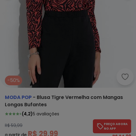
Moda
-50%
MODA POP
-
Blusa Tigre Vermelha com Mangas
Longas Bufantes
(
4,2
)
5
avaliações
PREÇO AGORA
R$ 59,99
NO APP
R$ 29,99
a partir de