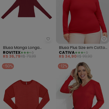
Rovitex - Blusa Manga Longa D
Ca
Blusa Manga Longa
Blusa Plus Size em Cotton
ROVITEX
CATIVA
Decote V (Vermelho)
(Vermelho)
R$ 36,79
R$ 79,99
R$ 34,90
R$ 99,90
-50%
-12%