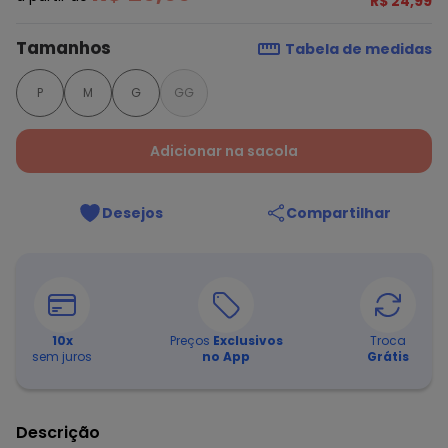
R$ 24,99
Tamanhos
Tabela de medidas
P
M
G
GG
Adicionar na sacola
Desejos
Compartilhar
10
x
Preços
Exclusivos
Troca
sem juros
no App
Grátis
Descrição