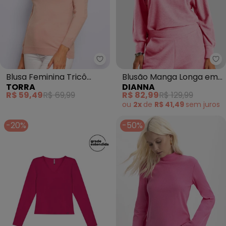
Torra - Blusa Feminina Tricô M
Di
Blusa Feminina Tricô
Blusão Manga Longa em
TORRA
DIANNA
Manga Longa (Rosa)
Malhão Maquinetado
R$ 59,49
R$ 69,99
R$ 82,99
R$ 129,99
(Rosa)
ou
2x
de
R$ 41,49
sem
juros
-20%
-50%