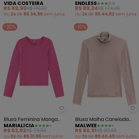
VIDA COSTEIRA
ENDLESS
Térmico Uv50+ (Rosa)
Felpudo (Rosa)
R$ 69,90
R$ 119,90
R$ 89,24
R$ 174,99
ou
2x
de
R$ 34,95
sem
juros
ou
2x
de
R$ 44,62
sem
juros
-20%
-10%
Ma
Marialícia - Blusa Feminina Ma
Blusa Malha Canelada
Blusa Feminina Manga
MALWEE
MARIALÍCIA
Gola Alta (Rosa)
Longa (Rosa)
R$ 80,91
R$ 89,90
R$ 63,92
R$ 79,90
ou
2x
de
R$ 40,45
sem
juros
ou
2x
de
R$ 31,96
sem
juros