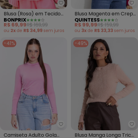
bonprix - Blusa (Rosa) em Teci
Qu
Blusa (Rosa) em Tecido
Blusa Magenta em Crepe
BONPRIX
QUINTESS
de Algodão
com Manga Flare e Faixa
R$ 69,99
R$ 169,99
R$ 99,99
R$ 159,99
para Amarração
ou
2x
de
R$ 34,99
sem
juros
ou
3x
de
R$ 33,33
sem
juros
-41%
-49%
Vida Costeira - Camiseta Adult
En
Camiseta Adulto Gola
Blusa Manga Longa Tricô