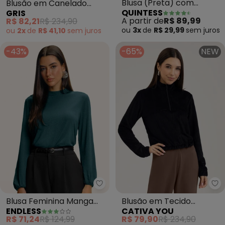
Blusa (Preta) com
Blusão em Canelado
QUINTESS
GRIS
Mangas Bufantes
Aveludado (Preto)
A partir de
R$ 89,99
R$ 82,21
R$ 234,90
ou
3x
de
R$ 29,99
sem
juros
ou
2x
de
R$ 41,10
sem
juros
-43%
-65%
NEW
Endless - Blusa Feminina Manga
Blusa Feminina Manga
Blusão em Tecido
ENDLESS
CATIVA YOU
Longa Bufante (Verde)
Aveludado (Preto)
R$ 71,24
R$ 124,99
R$ 79,90
R$ 234,90