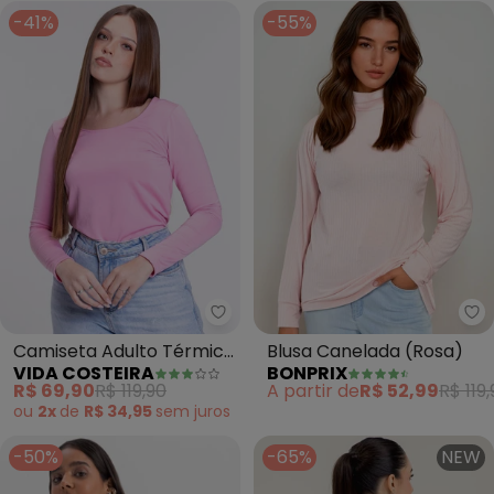
-41%
-55%
Vida Costeira - Camiseta Adult
bo
Camiseta Adulto Térmico
Blusa Canelada (Rosa)
VIDA COSTEIRA
BONPRIX
Feminino Uv50+ (Rosa)
R$ 69,90
R$ 119,90
A partir de
R$ 52,99
R$ 119,
ou
2x
de
R$ 34,95
sem
juros
-50%
-65%
NEW