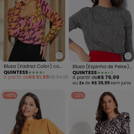
Quintess - Blusa (Xadrez Color
Qu
Blusa (Xadrez Color) com
Blusa (Espinha de Peixe)
QUINTESS
QUINTESS
Recorte no Busto
em Malha de Viscose
A partir de
R$ 51,99
R$ 94,99
A partir de
R$ 79,99
ou
2x
de
R$ 39,99
sem
juros
-46%
-22%