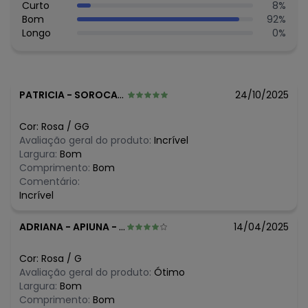
Curto
8
%
O preço apresentado abaixo é o menor oferecido em
Bom
92
%
algum dia do mês, para o menor tamanho disponível.
Longo
0
%
N/D*
agosto/2026
R$ 76,79
julho/2026
R$ 76,79
junho/2026
R$ 72,79
maio/2026
R$ 72,79
abril/2026
PATRICIA
-
SOROCABA - SP
24/10/2025
R$ 72,79
março/2026
R$ 83,9
fevereiro/2026
Cor:
Rosa
/
GG
Avaliação geral do produto:
Incrível
Largura:
Bom
Comprimento:
Bom
Comentário:
Incrível
ADRIANA
-
APIUNA - SC
14/04/2025
Cor:
Rosa
/
G
Avaliação geral do produto:
Ótimo
Largura:
Bom
Comprimento:
Bom