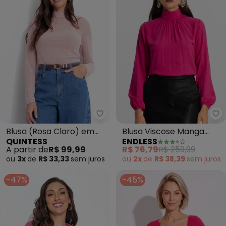
Quintess - Blusa (Rosa Claro) e
En
Blusa (Rosa Claro) em
Blusa Viscose Manga
QUINTESS
ENDLESS
Tule
Longa (Rosa)
A partir de
R$ 99,99
R$ 76,79
R$ 259,99
ou
3x
de
R$ 33,33
sem
juros
ou
2x
de
R$ 38,39
sem
juros
-47%
-45%