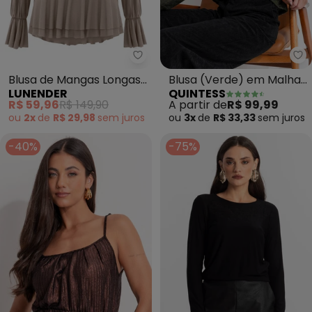
Lunender - Blusa de Mangas Lo
Qu
Blusa de Mangas Longas
Blusa (Verde) em Malha
LUNENDER
QUINTESS
em Malha Crepe (Cinza)
Tricô
R$ 59,96
R$ 149,90
A partir de
R$ 99,99
ou
2x
de
R$ 29,98
sem
juros
ou
3x
de
R$ 33,33
sem
juros
-40%
-75%