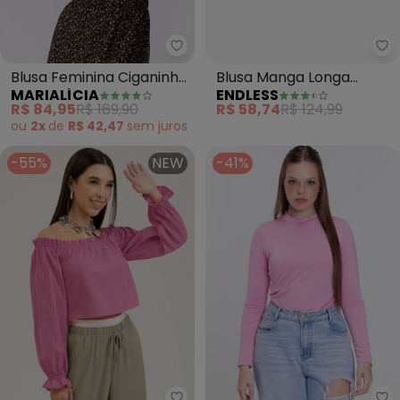
Marialícia - Blusa Feminina Ci
En
Blusa Feminina Ciganinha
Blusa Manga Longa
MARIALÍCIA
ENDLESS
Manga Longa (Rosa)
Bufante Viscose (Rosa)
R$ 84,95
R$ 169,90
R$ 58,74
R$ 124,99
ou
2x
de
R$ 42,47
sem
juros
-55%
NEW
-41%