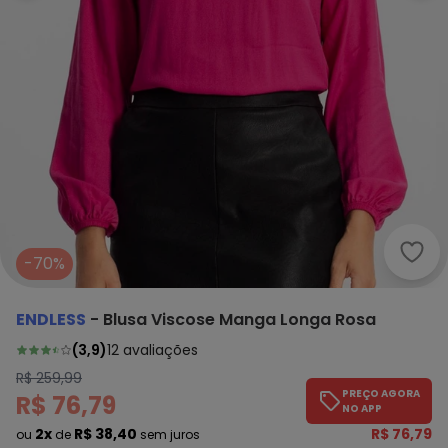
Endl
-70%
ENDLESS
-
Blusa Viscose Manga Longa Rosa
(
3,9
)
12
avaliações
R$ 259,99
PREÇO AGORA
R$ 76,79
NO APP
2x
R$ 38,40
R$ 76,79
ou
de
sem juros