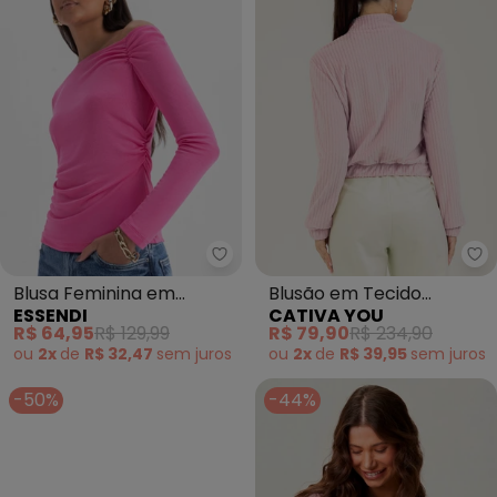
Essendi - Blusa Feminina em Vi
Blusa Feminina em
Blusão em Tecido
ESSENDI
CATIVA YOU
Viscose (Rosa)
Aveludado (Rosa Claro)
R$ 64,95
R$ 129,99
R$ 79,90
R$ 234,90
ou
2x
de
R$ 32,47
sem
juros
ou
2x
de
R$ 39,95
sem
juros
-50%
-44%