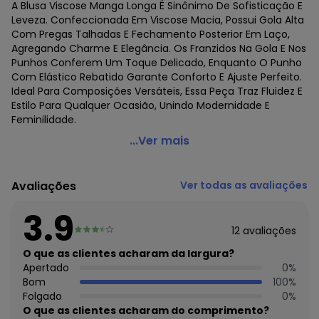
A Blusa Viscose Manga Longa É Sinônimo De Sofisticação E
Leveza. Confeccionada Em Viscose Macia, Possui Gola Alta
Com Pregas Talhadas E Fechamento Posterior Em Laço,
Agregando Charme E Elegância. Os Franzidos Na Gola E Nos
Punhos Conferem Um Toque Delicado, Enquanto O Punho
Com Elástico Rebatido Garante Conforto E Ajuste Perfeito.
Ideal Para Composições Versáteis, Essa Peça Traz Fluidez E
Estilo Para Qualquer Ocasião, Unindo Modernidade E
Feminilidade.
Endless - Blusa Viscose Manga Longa Rosa
...Ver mais
Código do produto: 7770314
Fornecedor: ROVITEX IND E COM DE MALHAS LTDA / CNPJ
Avaliações
Ver todas as avaliações
79.233.672/0010-98
Feito: Paraguai
3.9
Cuidados para conservação do produto: Lavar à mão.Não
12
avaliações
usar alvejante.Não usar secadora.Secar na sombra.Passar
temperatura mínima.Não lavar a seco.
O que as clientes acharam da largura?
Tecido: Viscose kyhara
Apertado
0
%
Composição: Peca total 100% viscose
Bom
100
%
Folgado
0
%
Histórico de preços
O que as clientes acharam do comprimento?