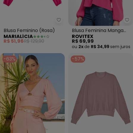
Marialícia - Blusa Feminino (Ros
Ro
Blusa Feminino (Rosa)
Blusa Feminina Manga
MARIALÍCIA
ROVITEX
Princesa (Rosa)
R$ 51,96
R$ 129,90
R$ 69,99
ou
2x
de
R$ 34,99
sem
juros
-63%
-57%