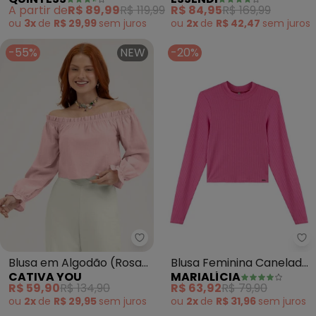
Peluciada
Viscose (Rosa)
A partir de
R$ 89,99
R$ 119,99
R$ 84,95
R$ 169,99
ou
3x
de
R$ 29,99
sem
juros
ou
2x
de
R$ 42,47
sem
juros
-55%
NEW
-20%
Ma
Cat
Blusa em Algodão (Rosa
Blusa Feminina Canelada
CATIVA YOU
MARIALÍCIA
Claro)
(Rosa)
R$ 59,90
R$ 134,90
R$ 63,92
R$ 79,90
ou
2x
de
R$ 29,95
sem
juros
ou
2x
de
R$ 31,96
sem
juros