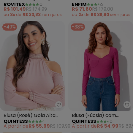
ROVITEX
ENFIM
Viscose (Rosa)
Tricô (Rosa)
R$ 101,49
R$ 174,99
R$ 71,60
R$ 179,00
ou
3x
de
R$ 33,83
sem
juros
ou
2x
de
R$ 35,80
sem
juros
-49%
-38%
Quintess - Blusa (Rosê) Gola A
Qu
Blusa (Rosê) Gola Alta
Blusa (Fúcsia) com
QUINTESS
QUINTESS
com Ombros a Mostra
Recortes no Busto
A partir de
R$ 55,99
R$ 109,99
A partir de
R$ 54,99
R$ 89,