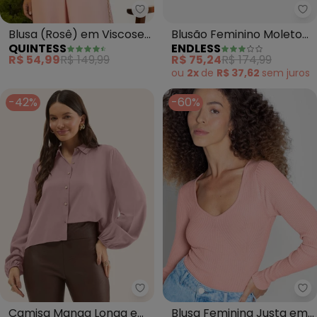
Quintess - Blusa (Rosê) em Visc
En
Blusa (Rosê) em Viscose
Blusão Feminino Moletom
QUINTESS
ENDLESS
Plana Sarjada
Felpado (Rosa)
R$ 54,99
R$ 149,99
R$ 75,24
R$ 174,99
ou
2x
de
R$ 37,62
sem
juros
-42%
-60%
Rovitex - Camisa Manga Longa 
En
Camisa Manga Longa em
Blusa Feminina Justa em