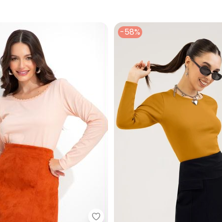
-58%
bonprix - Blusa Decote Redond
 em Misturinha (Laranja)