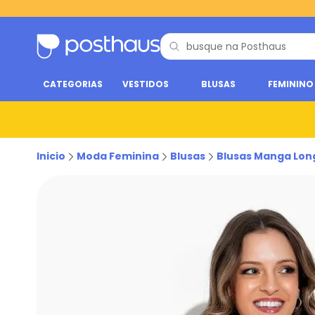
CATEGORIAS
VESTIDOS
BLUSAS
FEMININO
Inicio
Moda Feminina
Blusas
Blusas Manga Lon