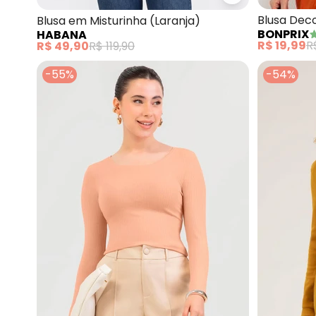
Blusa Dec
Blusa em Misturinha (Laranja)
BONPRIX
HABANA
(Salmão)
R$ 19,99
R
R$ 49,90
R$ 119,90
-55%
-54%