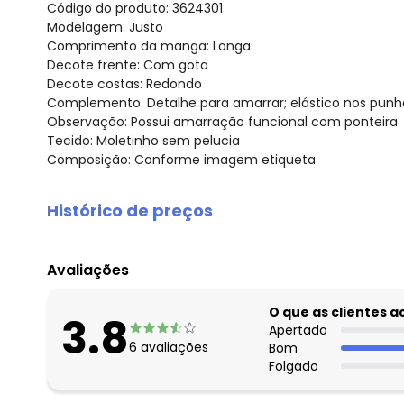
Código do produto: 3624301
Modelagem: Justo
Comprimento da manga: Longa
Decote frente: Com gota
Decote costas: Redondo
Complemento: Detalhe para amarrar; elástico nos punho
Observação: Possui amarração funcional com ponteira
Tecido: Moletinho sem pelucia
Composição: Conforme imagem etiqueta
Histórico de preços
O preço apresentado abaixo é o menor oferecido em al
agosto/2026
Avaliações
julho/2026
junho/2026
O que as clientes 
3.8
maio/2026
Apertado
6
avaliações
Bom
abril/2026
Folgado
março/2026
fevereiro/2026