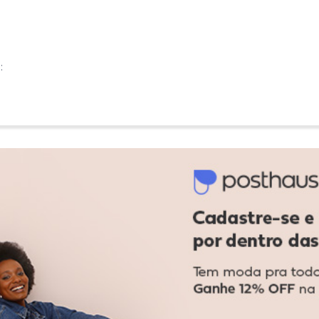
:
:
. Tenho 1,60m de altuta e 78kg.
Ver todas as avaliações