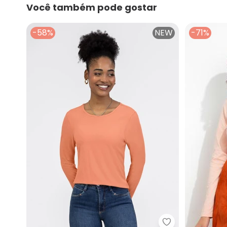
Você também pode gostar
-58%
NEW
-71%
Habana - Blusa