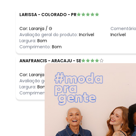
LARISSA
-
COLORADO - PR
Cor:
Laranja
/
G
Comentário
Avaliação geral do produto:
Incrível
Incrível
Largura:
Bom
Comprimento:
Bom
ANAFRANCIS
-
ARACAJU - SE
Cor:
Laranja
/
GG
Comentário
Avaliação geral do produto:
Ótimo
Otima blusa
Largura:
Bom
Comprimento:
Bom