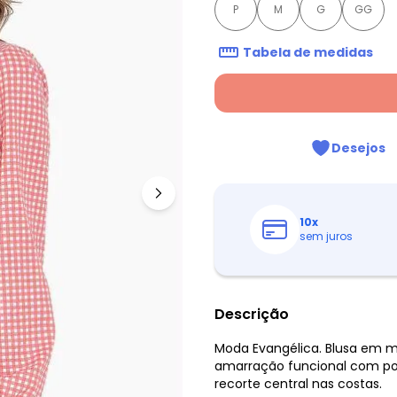
P
M
G
GG
Tabela de medidas
Desejos
10
x
sem juros
Descrição
Moda Evangélica. Blusa em 
amarração funcional com pon
recorte central nas costas.