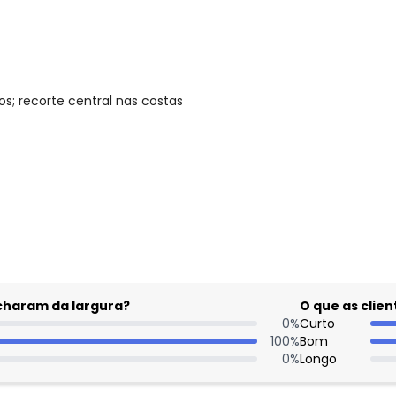
s; recorte central nas costas
gum dia do mês, para o menor tamanho disponível.
acharam da largura?
O que as cli
0
%
Curto
100
%
Bom
0
%
Longo