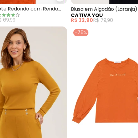
ote Redondo com Renda
Blusa em Algodão (Laranja)
CATIVA YOU
$ 69,99
R$ 32,90
R$ 79,90
-75%