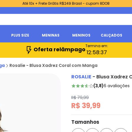
Até 10x + Frete Grátis R$249 Brasil - cupom 8DO8
PLUS SIZE
MENINAS
MENINOS
CALÇADOS
Termina em:
Oferta relâmpago
12:
58:
36
ga
Rosalie - Blusa Xadrez Coral com Manga
ROSALIE
-
Blusa Xadrez 
(
3,8
)
6
avaliações
R$ 79,99
R$ 39,99
Tamanhos