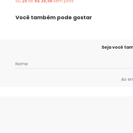
ou
2x
de
R$ 38,98
sem
juros
Você também pode gostar
Seja você ta
Nome
Ao en