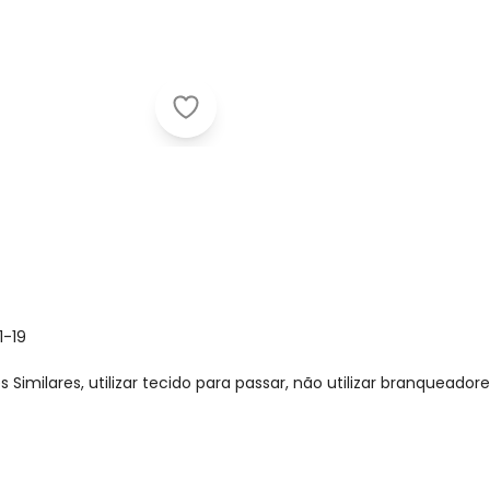
Marlan - Blusão Menina Pelo Carnei
1-19
imilares, utilizar tecido para passar, não utilizar branqueadore