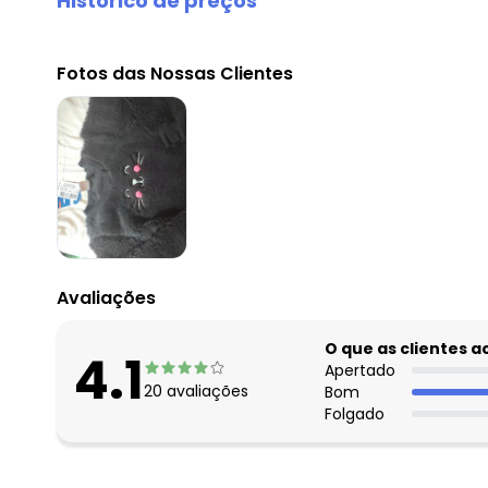
Histórico de preços
O preço apresentado abaixo é o menor oferecido em al
agosto/2026
Fotos das Nossas Clientes
julho/2026
junho/2026
maio/2026
abril/2026
março/2026
fevereiro/2026
Avaliações
O que as clientes 
4.1
Apertado
20
avaliações
Bom
Folgado