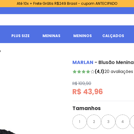
Até 10x + Frete Grátis R$249 Brasil - cupom ANTECIPADO
PLUS SIZE
MENINAS
MENINOS
CALÇADOS
o
MARLAN
-
Blusão Menina
(
4,1
)
20
avaliações
R$ 109,90
R$ 43,96
Tamanhos
1
2
3
4