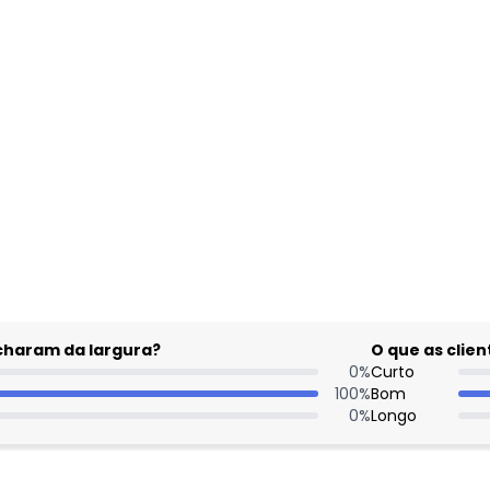
gum dia do mês, para o menor tamanho disponível.
acharam da largura?
O que as cli
0
%
Curto
100
%
Bom
0
%
Longo