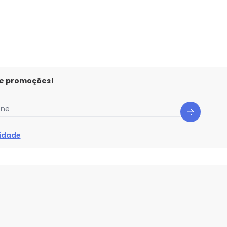
 e promoções!
one
cidade