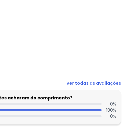
N/D*
R$ 21,98
R$ 32,97
R$ 32,97
R$ 32,97
N/D*
N/D*
Ver todas as avaliações
entes acharam do comprimento?
0
%
100
%
0
%