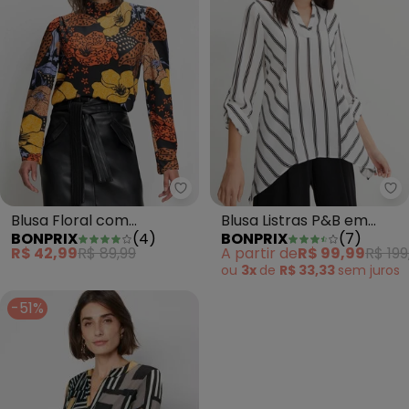
bonprix - Blusa Floral com Fol
bo
Blusa Floral com
Blusa Listras P&B em
BONPRIX
(
4
)
BONPRIX
(
7
)
Folhagens em Malha
Crepe Plano
R$ 42,99
R$ 89,99
A partir de
R$ 99,99
R$ 199
Crepe
ou
3x
de
R$ 33,33
sem
juros
-51%