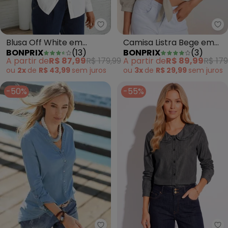
bonprix - Blusa Off White em Tri
bo
Blusa Off White em
Camisa Listra Bege em
BONPRIX
(
13
)
BONPRIX
(
3
)
Tricoline
Tricoline
A partir de
R$ 87,99
R$ 179,99
A partir de
R$ 89,99
R$ 179
ou
2x
de
R$ 43,99
sem
juros
ou
3x
de
R$ 29,99
sem
juros
-50%
-55%