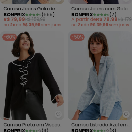
bonprix - Camisa Jeans Gola de
bo
Camisa Jeans Gola de
Camisa Jeans com Gola
BONPRIX
(
655
)
BONPRIX
(
7
)
Padre Azul Claro
Cinza
R$ 79,99
R$ 159,99
A partir de
R$ 79,99
R$ 179
ou
2x
de
R$ 39,99
sem
juros
ou
2x
de
R$ 39,99
sem
juros
-60%
-50%
bonprix - Camisa Preta em Visc
bo
Camisa Preta em Viscose
Camisa Listrado Azul em
BONPRIX
(
9
)
BONPRIX
(
3
)
Plana
Tricoline