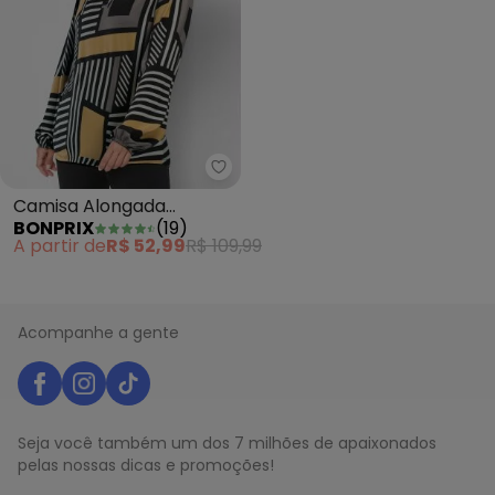
bonprix - Camisa Alongada Abs
Camisa Alongada
BONPRIX
(
19
)
Abstrato Preto
A partir de
R$ 52,99
R$ 109,99
Acompanhe a gente
Seja você também um dos 7 milhões de apaixonados
pelas nossas dicas e promoções!