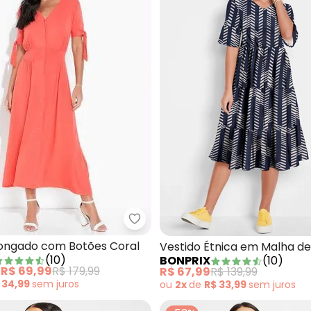
bonprix - Vestido Alongado com
ido Preto em Malha Crepe
longado com Botões Coral
Vestido Étnica em Malha de
(
10
)
BONPRIX
(
10
)
e
R$ 69,99
R$ 179,99
R$ 67,99
R$ 139,99
 34,99
sem
juros
ou
2x
de
R$ 33,99
sem
juros