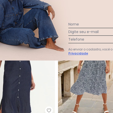
e
R$ 77,99
R$ 169,99
A partir de
R$ 82,99
R$ 179,
 38,99
sem
juros
ou
2x
de
R$ 41,49
sem
juros
-42%
Nome
Digite seu e-mail
Telefone
Ao enviar o cadastro, você
Privacidade
ido Preto em Malha Cotelê