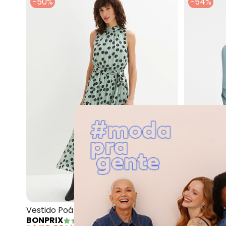
-50%
-54%
bonprix - Vest
Vestido Poá Verde em Crepe Plano
Vestido V
BONPRIX
(
12
)
BONPRIX