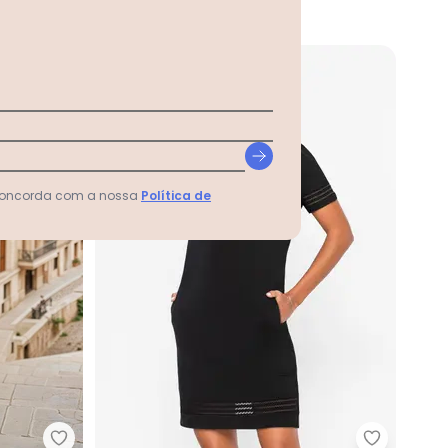
R$ 49,99
R$ 119,99
99
-55%
 concorda com a nossa
Política de