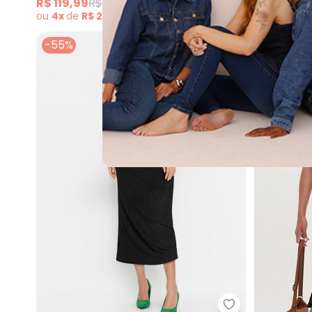
R$ 119,99
R$ 239,99
A partir d
ou
4x
de
R$ 29,99
sem
juros
ou
2x
de
R$
-55%
-61%
bonprix - Vest