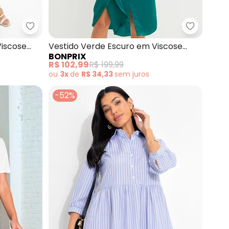
Longas New Waves Verde
bonprix - Vestido Floral Clássico em Viscose Plan
bonprix -
Viscose
Vestido Verde Escuro em Viscose
BONPRIX
Plana
R$ 102,99
R$ 199,99
ou
3x
de
R$ 34,33
sem
juros
-52%