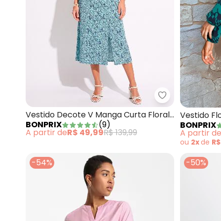
bonprix - Vest
Vestido Decote V Manga Curta Floral
Vestido Fl
BONPRIX
(
9
)
BONPRIX
Azul
Viscose
A partir de
R$ 49,99
R$ 139,99
A partir d
ou
2x
de
R$
-54%
-50%