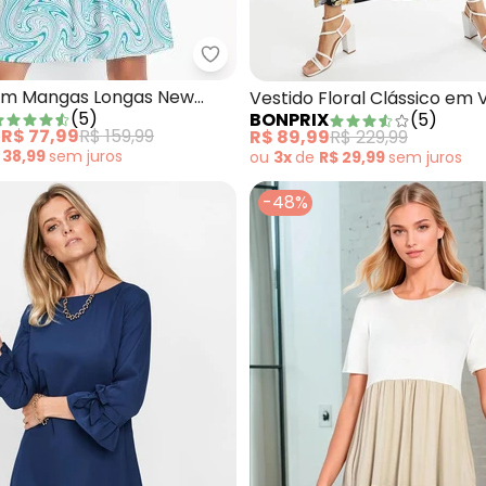
ido Onça em Malha Fria
bonprix - Vestido com Mangas 
om Mangas Longas New
Vestido Floral Clássico em 
(
5
)
BONPRIX
(
5
)
rde
Plana
e
R$ 77,99
R$ 159,99
R$ 89,99
R$ 229,99
 38,99
sem
juros
ou
3x
de
R$ 29,99
sem
juros
-48%