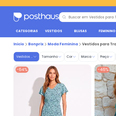
CATEGORIAS
VESTIDOS
BLUSAS
FEMININO
Vestido para trabalho bonprix | Compre no Posthaus
Inicio
Bonprix
Moda Feminina
Vestidos para Tr
Vestidos para Trabalho
Tamanho
Cor
Marca
Preço
-64%
-46%