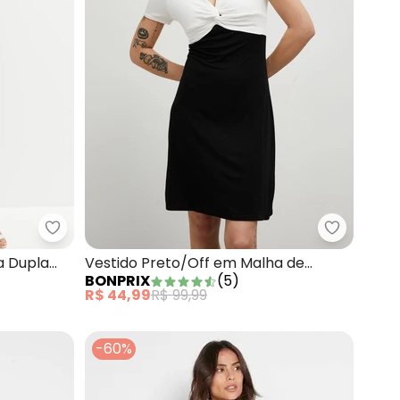
ha de Viscose
bonprix - Vestido Poá Preto em Malha Dupla Fac
bonprix -
a Dupla
Vestido Preto/Off em Malha de
BONPRIX
(
5
)
Viscose
R$ 44,99
R$ 99,99
-60%