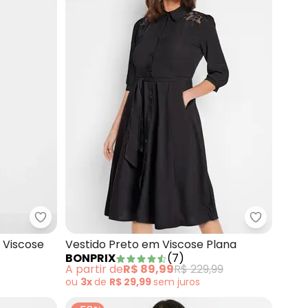
 Botões Coral
bonprix - Vestido Étnica em Malha de Viscose
bonprix -
 Viscose
Vestido Preto em Viscose Plana
BONPRIX
(
7
)
A partir de
R$ 89,99
R$ 229,99
ou
3x
de
R$ 29,99
sem
juros