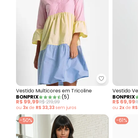
bonprix - Vesti
Vestido Multicores em Tricoline
Vestido V
BONPRIX
(
5
)
BONPRIX
R$ 99,99
R$ 219,99
R$ 69,99
R
ou
3x
de
R$ 33,33
sem
juros
ou
2x
de
R$
-50%
-61%