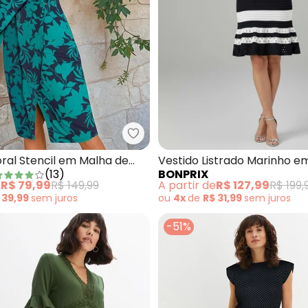
ido Decote V Manga Curta Floral Azul
bonprix - Vestido Floral Stencil
oral Stencil em Malha de
Vestido Listrado Marinho e
(
13
)
BONPRIX
e
R$ 79,99
R$ 149,99
A partir de
R$ 127,99
R$ 199,
 39,99
sem
juros
ou
4x
de
R$ 31,99
sem
juros
-51%