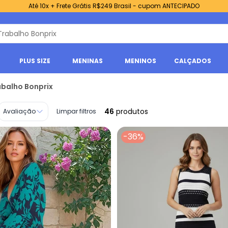
Até 10x + Frete Grátis R$249 Brasil - cupom ANTECIPADO
PLUS SIZE
MENINAS
MENINOS
CALÇADOS
abalho Bonprix
46
produtos
Avaliação
Limpar filtros
-36%