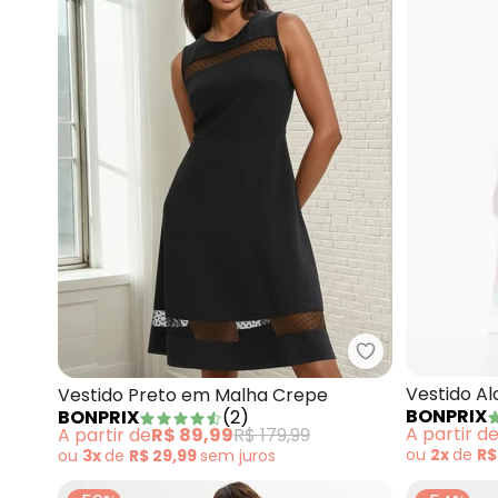
bonprix - Vest
Vestido A
Vestido Preto em Malha Crepe
BONPRIX
BONPRIX
(
2
)
A partir d
A partir de
R$ 89,99
R$ 179,99
ou
2x
de
R$
ou
3x
de
R$ 29,99
sem
juros