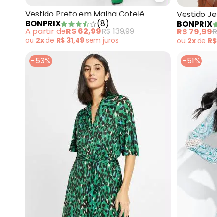
Vestido Preto em Malha Cotelê
Vestido J
BONPRIX
(
8
)
BONPRIX
A partir de
R$ 62,99
R$ 139,99
R$ 79,99
R
ou
2x
de
R$ 31,49
sem
juros
ou
2x
de
R$
-53%
-51%