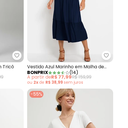
 em Malha de Viscose
bonprix - Vestido Listrado Marinho em Tricô
bonprix -
m Tricô
Vestido Azul Marinho em Malha de
BONPRIX
(
14
)
Viscose
99
A partir de
R$ 77,99
R$ 159,99
ou
2x
de
R$ 38,99
sem
juros
-55%