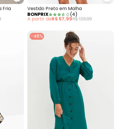
 em Jeans Leve
bonprix - Vestido Mini Floral em Malha Fria
bonprix -
 Fria
Vestido Preto em Malha
BONPRIX
(
4
)
9
A partir de
R$ 57,99
R$ 129,99
-48%