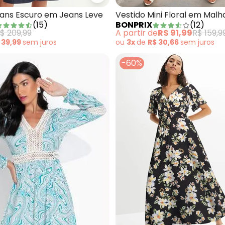
bonprix - Vestido Jeans Escuro
eans Escuro em Jeans Leve
Vestido Mini Floral em Malha
(
15
)
BONPRIX
(
12
)
$ 209,99
A partir de
R$ 91,99
R$ 159,9
 39,99
sem
juros
ou
3x
de
R$ 30,66
sem
juros
-60%