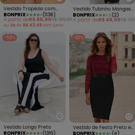
bonprix - Vestido Trapézio com
bo
Vestido Trapézio com
Vestido Tubinho Mangas
BONPRIX
(
1138
)
BONPRIX
(
2
)
Babados Azul
em Tule Preto
A partir de
R$ 86,99
R$ 169,99
A partir de
R$ 49,99
R$ 139
ou
2x
de
R$ 43,49
sem
juros
-59%
-61%
bonprix - Vestido Longo Preto
bo
Vestido Longo Preto
Vestido de Festa Preto e
BONPRIX
(
1316
)
BONPRIX
(
4
)
Vermelho