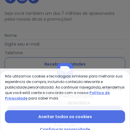
Seja você também um dos 7 milhões de apaixonados
pelas nossas dicas e promoções!
Nome
Digite seu e-mail
Telefone
Receber novidades
Nós utilizamos cookies e tecnologias similares para melhorar sua
Ao enviar o cadastro, você concorda com a nossa
Política
experiência de compra, incluindo conteúdo relevante e
de Privacidade
publicidade personalizada. Ao continuar navegando, entendemos
Compre pelo app e ganhe
12% OFF + frete grátis
que você está ciente e concorda com a nossa
Política de
na sua primeira compra
Privacidade
para saber mais.
Use o cupom
BEMVINDA
Posthaus é uma marca da Posthaus Ltda / CNPJ:
Baixar app Posthaus
Aceitar todos os cookies
80.462.138/0001-41
Endereço: Rua Werner Duwe, 202 Bairro Badenfurt -
Agora não
89.070-700 - Blumenau/SC
Configurar privacidade