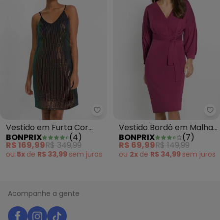
bo
bonprix - Vestido em Furta Cor
Vestido Bordô em Malha
Vestido em Furta Cor
BONPRIX
(
7
)
BONPRIX
(
4
)
de Viscose
Paetê
R$ 69,99
R$ 149,99
R$ 169,99
R$ 349,99
ou
2x
de
R$ 34,99
sem
juros
ou
5x
de
R$ 33,99
sem
juros
Acompanhe a gente