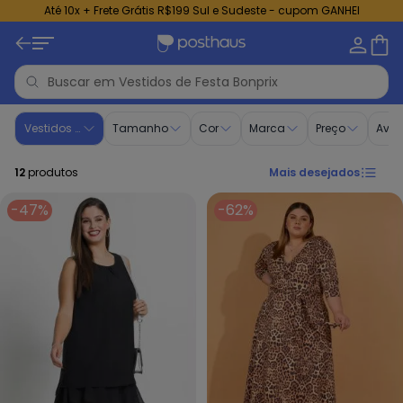
Até 10x + Frete Grátis R$199 Sul e Sudeste - cupom GANHEI
Vestido de Festa plus size bonprix | Posthaus
Vestidos de Festa
Tamanho
Cor
Marca
Preço
Aval
12
produtos
Mais desejados
-47%
-62%