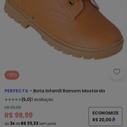
Perf
-16%
PERFECTA
-
Bota Infantil Ramom Mostarda
(
5,0
)
1
avaliação
R$ 119,99
ECONOMIZE
R$ 99,99
R$ 20,00
3x
R$ 33,33
ou
de
sem juros