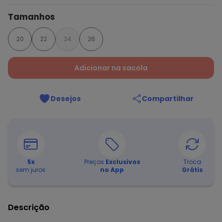
Tamanhos
20
22
24
26
Adicionar na sacola
Desejos
Compartilhar
5
x
Preços
Exclusivos
Troca
sem juros
no App
Grátis
Descrição