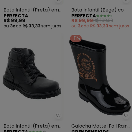
Perfecta - Bota Infantil (Preta)
Pe
Bota Infantil (Preta) em
Bota Infantil (Bege) com
PERFECTA
PERFECTA
Sintético
Cano Médio
R$ 99,99
R$ 99,99
R$ 139,99
ou
3x
de
R$ 33,33
sem
juros
ou
3x
de
R$ 33,33
sem
juros
-11%
Perfecta - Bota Infantil (Preta)
Gr
Bota Infantil (Preta) em
Galocha Mattel Fall Rain
PERFECTA
GRENDENE KIDS