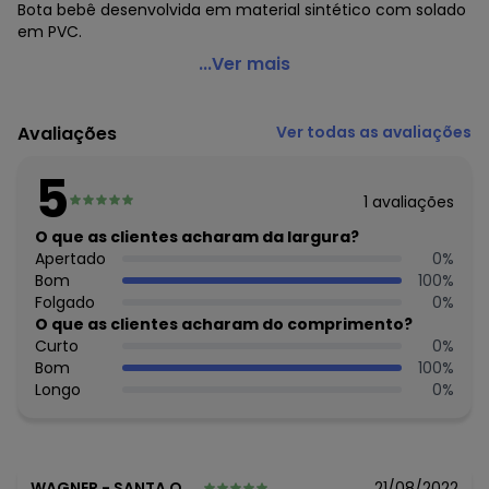
Bota bebê desenvolvida em material sintético com solado
em PVC.
Perfecta - Bota Infantil Ramom Mostarda
...Ver mais
Código do produto: 3360434
Material: Sintético
Avaliações
Ver todas as avaliações
Composição: Curvim lama
5
1
avaliações
O que as clientes acharam da largura?
Apertado
0
%
Bom
100
%
Folgado
0
%
O que as clientes acharam do comprimento?
Curto
0
%
Bom
100
%
Longo
0
%
WAGNER
-
SANTA QUITERIA DO MARANHAO - MA
21/08/2022