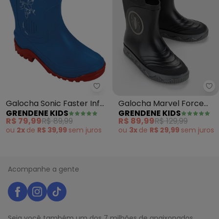
Grendene Kids - Galocha Sonic F
Gr
Galocha Sonic Faster Inf
Galocha Marvel Force
GRENDENE KIDS
GRENDENE KIDS
(Azul)
(Preto)
R$ 79,99
R$ 89,99
R$ 89,99
R$ 129,99
ou
2x
de
R$ 39,99
sem
juros
ou
3x
de
R$ 29,99
sem
juros
Acompanhe a gente
Seja você também um dos 7 milhões de apaixonados