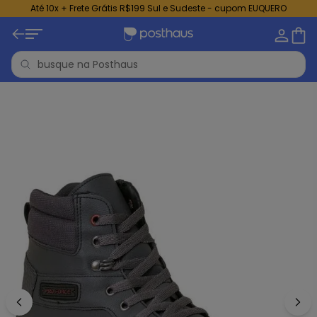
Até 10x + Frete Grátis R$199 Sul e Sudeste - cupom EUQUERO