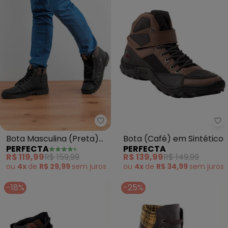
Perfecta - Bota Masculina (Pr
Pe
Bota Masculina (Preta)
Bota (Café) em Sintético
PERFECTA
PERFECTA
em Camurça
R$ 119,99
R$ 159,99
R$ 139,99
R$ 149,99
ou
4x
de
R$ 29,99
sem
juros
ou
4x
de
R$ 34,99
sem
juros
-18%
-25%