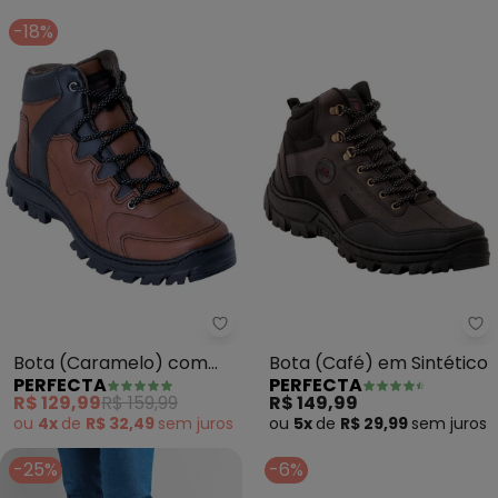
-18%
Perfecta - Bota (Caramelo) co
Pe
Bota (Caramelo) com
Bota (Café) em Sintético
PERFECTA
PERFECTA
Sola de Borracha
R$ 129,99
R$ 159,99
R$ 149,99
Costurada
ou
4x
de
R$ 32,49
sem
juros
ou
5x
de
R$ 29,99
sem
juros
-25%
-6%