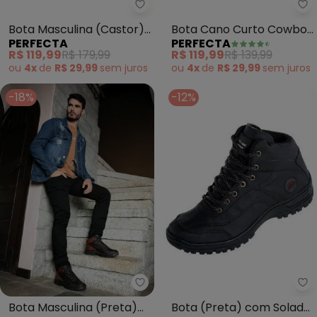
Perfecta - Bota Masculina (Cas
Pe
Bota Masculina (Castor)
Bota Cano Curto Cowboy
PERFECTA
PERFECTA
em Sintético
(Marrom) Masculina
R$ 119,99
R$ 179,99
R$ 119,99
R$ 139,99
ou
4x
de
R$ 29,99
sem
juros
ou
4x
de
R$ 29,99
sem
juros
-18%
-12%
Perfecta - Bota Masculina (Pret
Pe
Bota Masculina (Preta)
Bota (Preta) com Solado