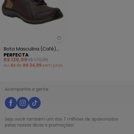
Perfecta - Bota Masculina (Ca
Bota Masculina (Café)
PERFECTA
com Solado
R$ 139,99
R$ 179,99
Antiderrapante
ou
4x
de
R$ 34,99
sem
juros
Acompanhe a gente
Seja você também um dos 7 milhões de apaixonados
pelas nossas dicas e promoções!