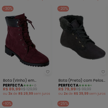
-30%
-20%
Perfecta - Bota (Vinho) em Ca
Pe
Bota (Vinho) em
Bota (Preta) com Pelos
PERFECTA
PERFECTA
Camurça
no Cano
R$ 89,99
R$ 129,99
R$ 79,99
R$ 99,99
ou
3x
de
R$ 29,99
sem
juros
ou
2x
de
R$ 39,99
sem
juros
-10%
-25%