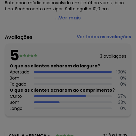
Bota cano médio desenvolvida em sintético verniz, bico
fino. Fechamento em zíper. Salto agulha 10,0 cm.
Perfecta - Bota Modelo Bico Fino Nude em Verniz
...Ver mais
Código do produto: 3554230
Observação: Zíper funcional - calce fácil
Avaliações
Ver todas as avaliações
Tecido: Sintético
Composição: Sintético/verniz/pvc
5
3
avaliações
O que as clientes acharam da largura?
Apertado
100
%
Bom
0
%
Folgado
0
%
O que as clientes acharam do comprimento?
Curto
67
%
Bom
33
%
Longo
0
%
KAMILA
-
FRANCA - SP
24/03/2023