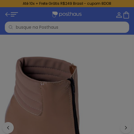
Até 10x + Frete Grátis R$249 Brasil - cupom 8DO8