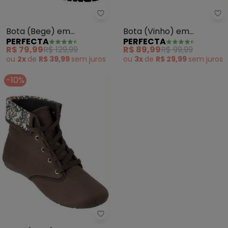
Perfecta - Bota (Bege) em Ca
Pe
Bota (Bege) em
Bota (Vinho) em
PERFECTA
PERFECTA
Camurça
Camurça
R$ 79,99
R$ 129,99
R$ 89,99
R$ 99,99
ou
2x
de
R$ 39,99
sem
juros
ou
3x
de
R$ 29,99
sem
juros
-10%
Perfecta - Bota (Café) em Cam