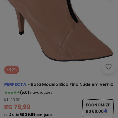
Perf
-42%
PERFECTA
-
Bota Modelo Bico Fino Nude em Verniz
(
5,0
)
3
avaliações
R$ 139,99
ECONOMIZE
R$ 79,99
R$ 60,00
2x
R$ 39,99
ou
de
sem juros