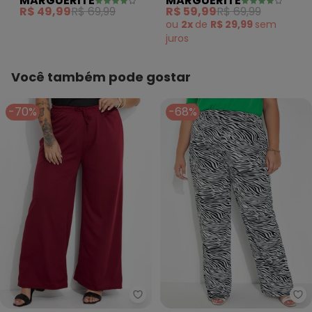
MARGUERITE
MARGUERITE
Malha
Elástico no Cós Plus
R$ 49,99
R$ 69,99
R$ 59,99
R$ 69,99
Size
ou
2x
de
R$ 29,99
sem
juros
Você também pode gostar
-70%
-68%
Marguerite - Calça (Bordô) Wi
Ma