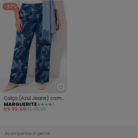
-42%
Marguerite - Calça (Azul Jeans)
Calça (Azul Jeans) com
MARGUERITE
Elástico no Cós Plus Size
R$ 39,99
R$ 69,99
Acompanhe a gente