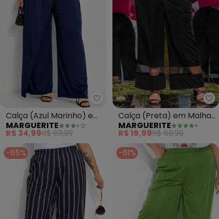
Marguerite - Calça (Azul Marin
Ma
Calça (Azul Marinho) em
Calça (Preta) em Malha
MARGUERITE
MARGUERITE
Malha
e Tule
R$ 34,99
R$ 89,99
R$ 19,99
R$ 69,99
-65%
-61%