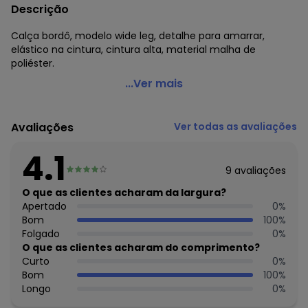
Descrição
Calça bordô, modelo wide leg, detalhe para amarrar,
elástico na cintura, cintura alta, material malha de
poliéster.
Marguerite - Calça Bordô Wide Leg com Cordão
...Ver mais
Código do produto: 3746386
Modelagem: Solta
Avaliações
Ver todas as avaliações
Complemento: Detalhe para amarrar;Elástico na cintura;
Cintura: Alta
4.1
Comprimento: Cigarrete
9
avaliações
Material: Malha de Poliéster
Estação: Ano Inteiro
O que as clientes acharam da largura?
Situação de Uso: C - Tendência
Apertado
0
%
Composição Material: 100% Poliéster
Bom
100
%
Folgado
0
%
Histórico de preços
O que as clientes acharam do comprimento?
Curto
0
%
O preço apresentado abaixo é o menor oferecido em
Bom
100
%
algum dia do mês, para o menor tamanho disponível.
Longo
0
%
N/D*
agosto/2026
N/D*