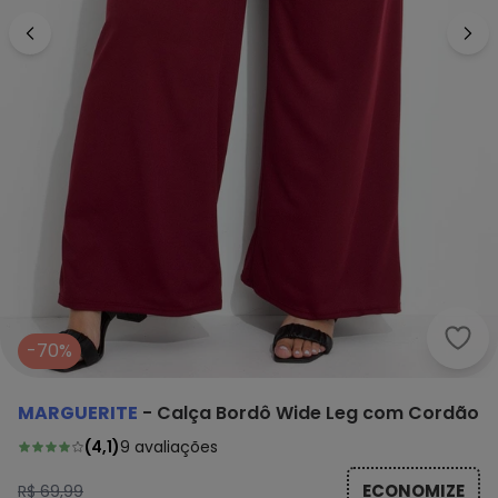
Marg
-70%
MARGUERITE
-
Calça Bordô Wide Leg com Cordão
(
4,1
)
9
avaliações
ECONOMIZE
R$ 69,99