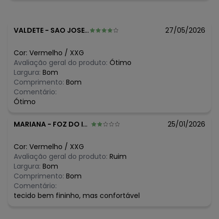
julho/2026
N/D*
junho/2026
R$ 33,99
maio/2026
N/D*
abril/2026
VALDETE
-
SAO JOSE DO RIO PRETO - SP
27/05/2026
R$ 33,99
março/2026
R$ 34,99
fevereiro/2026
Cor:
Vermelho
/
XXG
Avaliação geral do produto:
Ótimo
Largura:
Bom
Comprimento:
Bom
Comentário:
Ótimo
MARIANA
-
FOZ DO IGUACU - PR
25/01/2026
Cor:
Vermelho
/
XXG
Avaliação geral do produto:
Ruim
Largura:
Bom
Comprimento:
Bom
Comentário:
tecido bem fininho, mas confortável