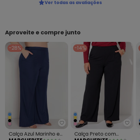
Ver todas as avaliações
Aproveite e compre junto
-28%
-14%
Marguerite - Calça Azul Marinh
Margu
Calça Azul Marinho em
Calça Preto com