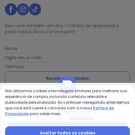
Seja você também um dos 7 milhões de apaixonados
pelas nossas dicas e promoções!
Nome
Digite seu e-mail
Telefone
Receber novidades
Nós utilizamos cookies e tecnologias similares para melhorar sua
Ao enviar o cadastro, você concorda com a nossa
Política
experiência de compra, incluindo conteúdo relevante e
de Privacidade
publicidade personalizada. Ao continuar navegando, entendemos
Compre pelo app e ganhe
12% OFF + frete grátis
que você está ciente e concorda com a nossa
Política de
na sua primeira compra
Privacidade
para saber mais.
Use o cupom
BEMVINDA
Posthaus é uma marca da Posthaus Ltda / CNPJ:
Baixar app Posthaus
Aceitar todos os cookies
80.462.138/0001-41