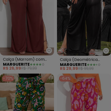
Marguerite - Calça (Marrom) co
Ma
Calça (Marrom) com
Calça (Geométrica
MARGUERITE
MARGUERITE
Fendas Laterais Plus Size
Preta) em Malha
R$ 26,99
R$ 79,99
R$ 29,99
R$ 99,99
Resinada
-70%
-64%