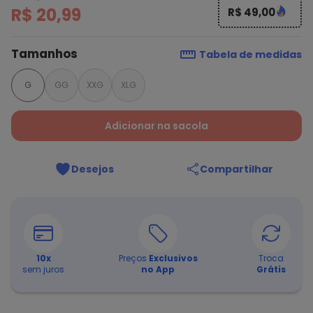
R$ 20,99
R$ 49,00
Tamanhos
Tabela de medidas
G
GG
XXG
XLG
Adicionar na sacola
Desejos
Compartilhar
10
x
Preços
Exclusivos
Troca
sem juros
no App
Grátis