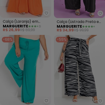
Marguerite - Calça (Laranja) e
Ma
Calça (Laranja) em
Calça (Listrada Preta e
MARGUERITE
MARGUERITE
Malha
Branca) Risca de Giz
R$ 26,99
R$ 89,99
R$ 34,99
R$ 99,99
-68%
-55%
Marguerite - Calça (Turquesa) c
Ma