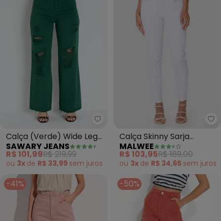
Sawary Jeans - Calça (Verde) 
Ma
Calça (Verde) Wide Leg
Calça Skinny Sarja
SAWARY JEANS
MALWEE
com Bolsos Sawary
Stretch (Branco)
R$ 101,99
R$ 219,99
R$ 103,95
R$ 189,00
ou
3x
de
R$ 33,99
sem
juros
ou
3x
de
R$ 34,65
sem
juros
-41%
-50%