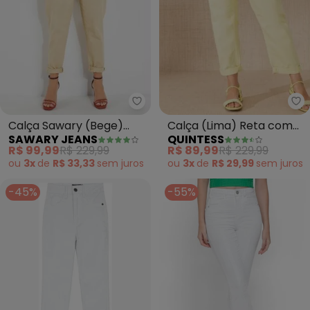
Sawary Jeans - Calça Sawary 
Qu
Calça Sawary (Bege)
Calça (Lima) Reta com
SAWARY JEANS
QUINTESS
Mom Jeans com Bolsos
Bolsos
R$ 99,99
R$ 229,99
R$ 89,99
R$ 229,99
ou
3x
de
R$ 33,33
sem
juros
ou
3x
de
R$ 29,99
sem
juros
-45%
-55%