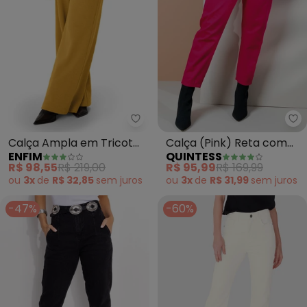
Enfim - Calça Ampla em Tricot
Qu
Calça Ampla em Tricot
Calça (Pink) Reta com
ENFIM
QUINTESS
(Amarelo Mostarda)
Pregas e Bolsos
R$ 98,55
R$ 219,00
R$ 95,99
R$ 169,99
ou
3x
de
R$ 32,85
sem
juros
ou
3x
de
R$ 31,99
sem
juros
-47%
-60%