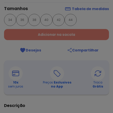
Tamanhos
Tabela de medidas
34
36
38
40
42
44
Adicionar na sacola
Desejos
Compartilhar
10
x
Preços
Exclusivos
Troca
sem juros
no App
Grátis
Descrição