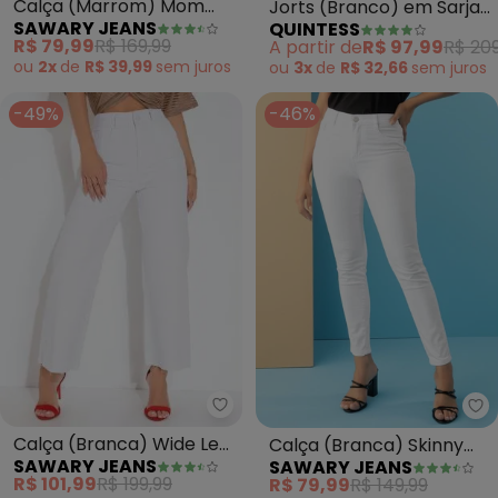
Calça (Marrom) Mom
Jorts (Branco) em Sarja
SAWARY JEANS
QUINTESS
Jeans com Recortes
com Bolsos
R$ 79,99
R$ 169,99
A partir de
R$ 97,99
R$ 209
Sawary
ou
2x
de
R$ 39,99
sem
juros
ou
3x
de
R$ 32,66
sem
juros
-49%
-46%
Sawary Jeans - Calça (Branca)
Sa
Calça (Branca) Wide Leg
Calça (Branca) Skinny
SAWARY JEANS
SAWARY JEANS
Cropped Sawary
Sawary
R$ 101,99
R$ 199,99
R$ 79,99
R$ 149,99