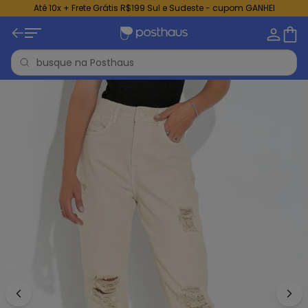
Até 10x + Frete Grátis R$199 Sul e Sudeste - cupom GANHEI