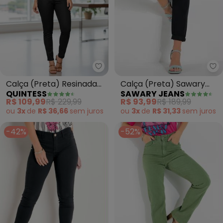
Sa
Quintess - Calça (Preta) Resin
Calça (Preta) Sawary
Calça (Preta) Resinada
SAWARY JEANS
QUINTESS
Mom Jeans com Rasgo
com Detalhes no Cós
R$ 93,99
R$ 189,99
R$ 109,99
R$ 229,99
Joelhos
ou
3x
de
R$ 31,33
sem
juros
ou
3x
de
R$ 36,66
sem
juros
-42%
-52%