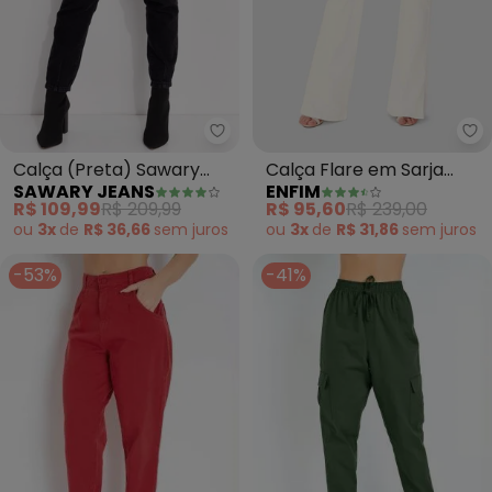
Sawary Jeans - Calça (Preta) 
En
Calça (Preta) Sawary
Calça Flare em Sarja
SAWARY JEANS
ENFIM
Mom Jeans com Bolsos
Cintura Alta (Off White)
R$ 109,99
R$ 209,99
R$ 95,60
R$ 239,00
ou
3x
de
R$ 36,66
sem
juros
ou
3x
de
R$ 31,86
sem
juros
-53%
-41%