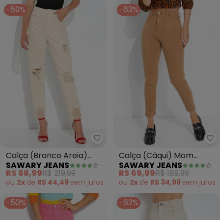
-59%
-63%
Sawary Jeans - Calça (Branco 
Sa
Calça (Branco Areia)
Calça (Cáqui) Mom
SAWARY JEANS
SAWARY JEANS
Mom Jeans
Jeans com Drapeado
R$ 88,99
R$ 219,99
R$ 69,99
R$ 189,99
Sawary
ou
2x
de
R$ 44,49
sem
juros
ou
2x
de
R$ 34,99
sem
juros
-50%
-62%