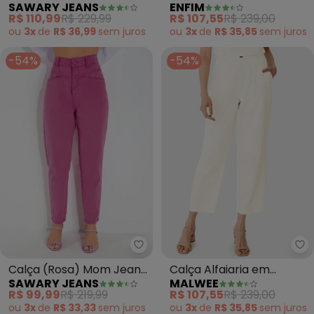
SAWARY JEANS
ENFIM
Sawary
Animal Print
R$ 110,99
R$ 229,99
R$ 107,55
R$ 239,00
ou
3x
de
R$ 36,99
sem
juros
ou
3x
de
R$ 35,85
sem
juros
-54%
-54%
Sawary Jeans - Calça (Rosa) 
Ma
Calça (Rosa) Mom Jeans
Calça Alfaiaria em
SAWARY JEANS
MALWEE
com Bolsos Sawary
Algodão Sarjado (Off
R$ 99,99
R$ 219,99
R$ 107,55
R$ 239,00
White)
ou
3x
de
R$ 33,33
sem
juros
ou
3x
de
R$ 35,85
sem
juros