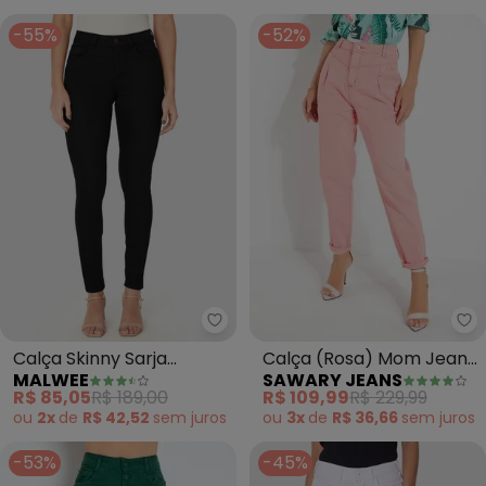
-55%
-52%
Sa
Malwee - Calça Skinny Sarja Str
Calça (Rosa) Mom Jeans
Calça Skinny Sarja
SAWARY JEANS
MALWEE
com Bolsos e Pregas
Stretch (Preto)
R$ 109,99
R$ 229,99
R$ 85,05
R$ 189,00
Sawary
ou
3x
de
R$ 36,66
sem
juros
ou
2x
de
R$ 42,52
sem
juros
-53%
-45%