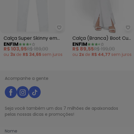
Enfim - Calça Super Skinny em 
En
Calça Super Skinny em
Calça (Branca) Boot Cut
ENFIM
ENFIM
Sarja (Branco)
em Sarja
R$ 103,95
R$ 189,00
R$ 89,55
R$ 199,00
ou
3x
de
R$ 34,65
sem
juros
ou
2x
de
R$ 44,77
sem
juros
Acompanhe a gente
Seja você também um dos 7 milhões de apaixonados
pelas nossas dicas e promoções!
Nome