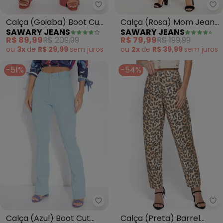
Sawary Jeans - Calça (Goiaba)
Sa
Calça (Goiaba) Boot Cut
Calça (Rosa) Mom Jeans
SAWARY JEANS
SAWARY JEANS
Sawary
com Rasgos Sawary
R$ 89,99
R$ 209,99
R$ 79,99
R$ 199,99
ou
3x
de
R$ 29,99
sem
juros
ou
2x
de
R$ 39,99
sem
juros
-51%
-54%
Sawary Jeans - Calça (Azul) Bo
En
Calça (Azul) Boot Cut
Calça (Preta) Barrel