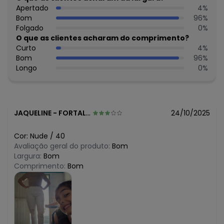
R$ 108,99
Apertado
4
%
março/2026
N/D*
Bom
96
%
fevereiro/2026
Folgado
0
%
O que as clientes acharam do comprimento?
Curto
4
%
Bom
96
%
Longo
0
%
JAQUELINE
-
FORTALEZA - CE
24/10/2025
Cor:
Nude
/
40
Avaliação geral do produto:
Bom
Largura:
Bom
Comprimento:
Bom