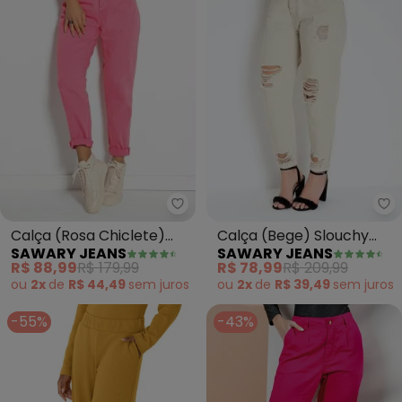
Sawary Jeans - Calça (Rosa Ch
Sa
Calça (Rosa Chiclete)
Calça (Bege) Slouchy
SAWARY JEANS
SAWARY JEANS
Mom Jeans com Bolsos
com Bolsos Sawary
R$ 88,99
R$ 179,99
R$ 78,99
R$ 209,99
Sawary
ou
2x
de
R$ 44,49
sem
juros
ou
2x
de
R$ 39,49
sem
juros
-55%
-43%