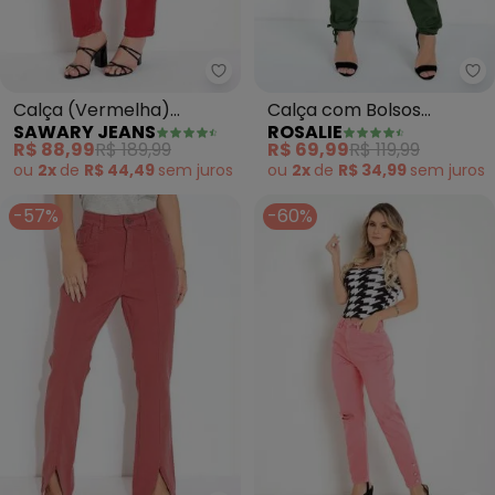
Sawary Jeans - Calça (Vermelh
Ro
Calça (Vermelha)
Calça com Bolsos
SAWARY JEANS
ROSALIE
Slouchy com Bolsos
Laterais e Amarrações
R$ 88,99
R$ 189,99
R$ 69,99
R$ 119,99
Sawary
(Verde)
ou
2x
de
R$ 44,49
sem
juros
ou
2x
de
R$ 34,99
sem
juros
-57%
-60%