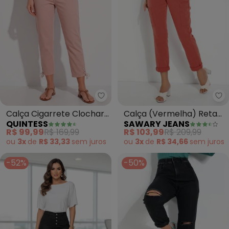
Sa
Quintess - Calça Cigarrete Clo
Calça (Vermelha) Reta
Calça Cigarrete Clochard
SAWARY JEANS
QUINTESS
com Bolsos Sawary
(Rosê)
R$ 103,99
R$ 209,99
R$ 99,99
R$ 169,99
ou
3x
de
R$ 34,66
sem
juros
ou
3x
de
R$ 33,33
sem
juros
-52%
-50%