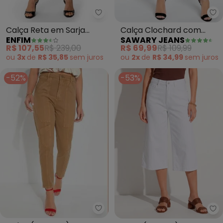
Enfim - Calça Reta em Sarja Cin
Sa
Calça Reta em Sarja
Calça Clochard com
ENFIM
SAWARY JEANS
Cintura Alta (Bordô)
Faixa Sawary (Bordô)
R$ 107,55
R$ 239,00
R$ 69,99
R$ 109,99
ou
3x
de
R$ 35,85
sem
juros
ou
2x
de
R$ 34,99
sem
juros
-52%
-53%
Sawary Jeans - Calça (Marrom
Qu