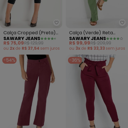
Sawary Jeans - Calça Cropped
Sa
Calça Cropped (Preta)
Calça (Verde) Reta
SAWARY JEANS
SAWARY JEANS
com Barra Dobrada
Sawary com Bolsos e
R$ 75,09
R$ 129,99
R$ 99,99
R$ 209,99
Sawary
Fendas
ou
2x
de
R$ 37,54
sem
juros
ou
3x
de
R$ 33,33
sem
juros
-54%
-36%