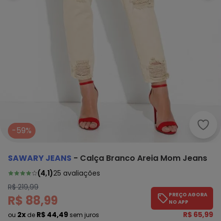
Sawa
-59%
SAWARY JEANS
-
Calça Branco Areia Mom Jeans
(
4,1
)
25
avaliações
R$ 219,99
PREÇO AGORA
R$ 88,99
NO APP
2x
R$ 44,49
R$ 65,99
ou
de
sem juros