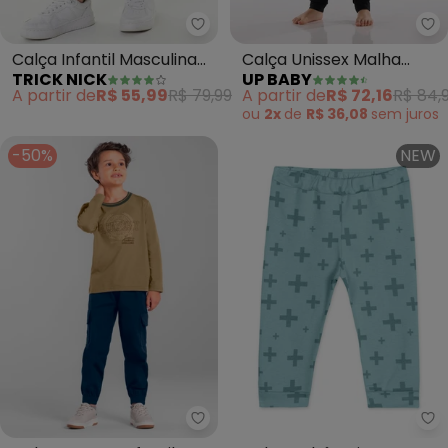
Trick Nick - Calça Infantil Mascu
Up
Calça Infantil Masculina
Calça Unissex Malha
TRICK NICK
UP BABY
(Preto)
Térmica (Preto)
A partir de
R$ 55,99
R$ 79,99
A partir de
R$ 72,16
R$ 84,
ou
2x
de
R$ 36,08
sem
juros
-50%
NEW
Mundi - Calça Jogger Infantil Me
Ma