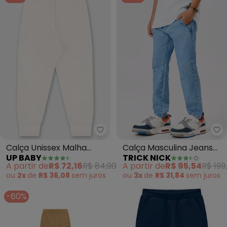
Up Baby - Calça Unissex Malha
Tr
Calça Unissex Malha
Calça Masculina Jeans
UP BABY
TRICK NICK
Térmica (Bege)
(Azul)
A partir de
R$ 72,16
R$ 84,90
A partir de
R$ 95,54
R$ 199
ou
2x
de
R$ 36,08
sem
juros
ou
3x
de
R$ 31,84
sem
juros
-60%