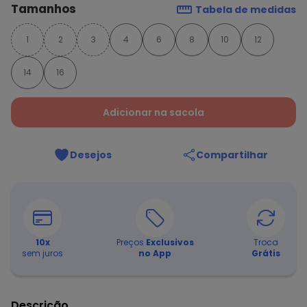
Tamanhos
Tabela de medidas
1
2
3
4
6
8
10
12
14
16
Adicionar na sacola
Desejos
Compartilhar
10
x
Preços
Exclusivos
Troca
sem juros
no App
Grátis
Descrição