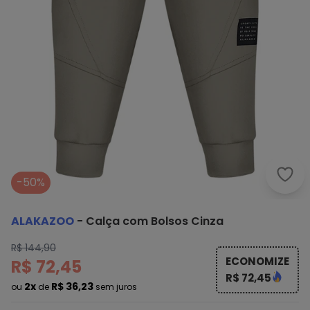
Alak
-50%
ALAKAZOO
-
Calça com Bolsos Cinza
R$ 144,90
ECONOMIZE
R$ 72,45
R$ 72,45
2x
R$ 36,23
ou
de
sem juros