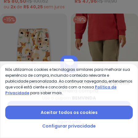
R$ 80,50
R$ 100,62
R$ 47,96
R$ 119,90
ou
2x
de
R$ 40,25
sem
juros
-15%
-19%
Nós utilizamos cookies e tecnologias similares para melhorar sua
experiência de compra, incluindo conteúdo relevante e
publicidade personalizada. Ao continuar navegando, entendemos
Compre pelo app e ganhe
12% OFF + frete grátis
que você está ciente e concorda com a nossa
Política de
na sua primeira compra
Privacidade
para saber mais.
Use o cupom
BEMVINDA
Up Baby - Calça Suedine Punh
Pu
Baixar app Posthaus
Calça Suedine Punho
Calça Moletom (Verde)
Aceitar todos os cookies
UP BABY
PULLA BULLA
Estampado
Agora não
R$ 50,91
R$ 59,90
R$ 67,74
R$ 84,67
Configurar privacidade
ou
2x
de
R$ 33,87
sem
juros