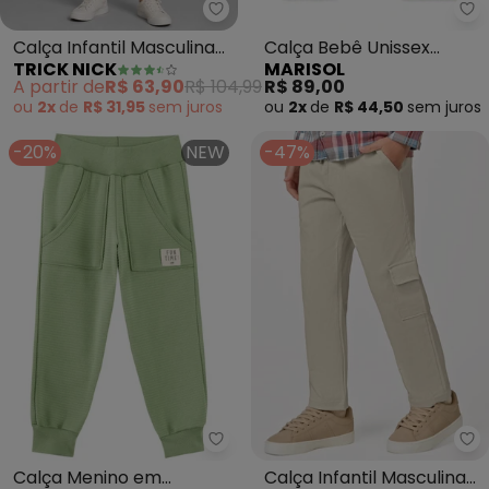
Trick Nick - Calça Infantil Mascu
Ma
Calça Infantil Masculina
Calça Bebê Unissex
TRICK NICK
MARISOL
(Azul)
Match (Verde)
A partir de
R$ 63,90
R$ 104,99
R$ 89,00
ou
2x
de
R$ 31,95
sem
juros
ou
2x
de
R$ 44,50
sem
juros
-20%
NEW
-47%
Marlan - Calça Menino em Mole
Tr
Calça Menino em
Calça Infantil Masculina