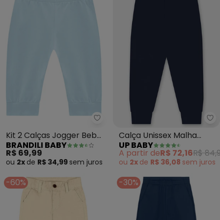
Brandili Baby - Kit 2 Calças Jog
Up
Kit 2 Calças Jogger Bebê
Calça Unissex Malha
BRANDILI BABY
UP BABY
Unissex (Azul)
Térmica (Azul)
R$ 69,99
A partir de
R$ 72,16
R$ 84,
ou
2x
de
R$ 34,99
sem
juros
ou
2x
de
R$ 36,08
sem
juros
-60%
-30%