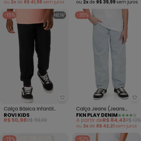
ou
2x
de
R$ 41,98
sem
juros
ou
2x
de
R$ 39,99
sem
juros
-15%
NEW
-35%
Rovi Kids - Calça Básica Infantil
Fk
Calça Básica Infantil
Calça Jeans (Jeans
ROVI KIDS
FKN PLAY DENIM
(Preto)
Claro)
R$ 50,98
R$ 59,99
A partir de
R$ 84,43
R$ 129
ou
2x
de
R$ 42,21
sem
juros
-15%
-52%