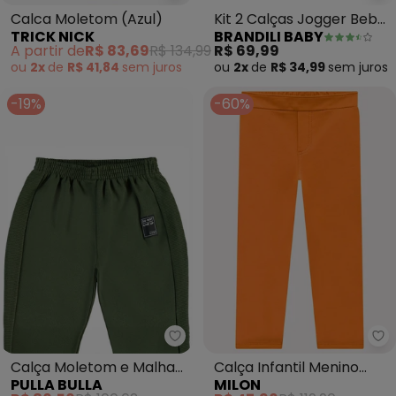
Calca Moletom (Azul)
Kit 2 Calças Jogger Bebê
TRICK NICK
BRANDILI BABY
Unissex (Vermelho)
A partir de
R$ 83,69
R$ 134,99
R$ 69,99
ou
2x
de
R$ 41,84
sem
juros
ou
2x
de
R$ 34,99
sem
juros
-19%
-60%
Pulla Bulla - Calça Moletom e M
Mi
Calça Moletom e Malha
Calça Infantil Menino
PULLA BULLA
MILON
Relevo (Verde)
Básica (Laranja)