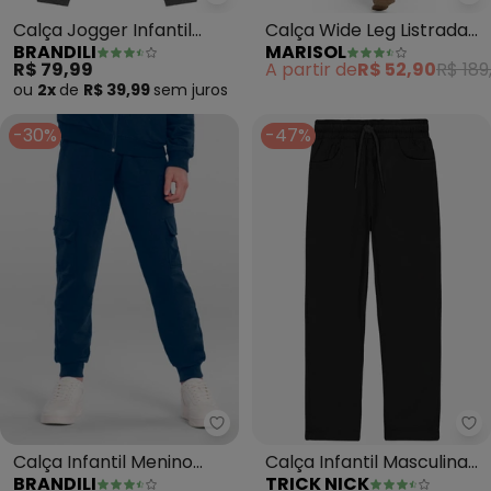
Brandili - Calça Jogger Infanti
Ma
Calça Jogger Infantil
Calça Wide Leg Listrada
BRANDILI
MARISOL
Menino em Moletinho
Infantil Feminina (Roxo)
R$ 79,99
A partir de
R$ 52,90
R$ 189
(Cinza)
ou
2x
de
R$ 39,99
sem
juros
-30%
-47%
Brandili - Calça Infantil Menino 
Tr
Calça Infantil Menino
Calça Infantil Masculina
BRANDILI
TRICK NICK
(Azul)
Cotelê (Preto)