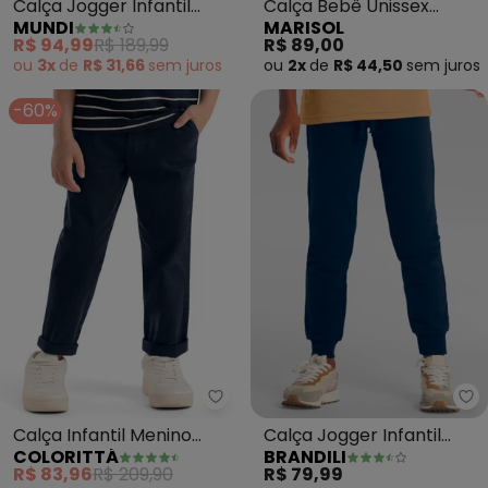
Calça Jogger Infantil
Calça Bebê Unissex
MUNDI
MARISOL
Menino Sarja (Azul)
Match (Azul)
R$ 94,99
R$ 189,99
R$ 89,00
ou
3x
de
R$ 31,66
sem
juros
ou
2x
de
R$ 44,50
sem
juros
-60%
Colorittá - Calça Infantil Menin
Br
Calça Infantil Menino
Calça Jogger Infantil
COLORITTÁ
BRANDILI
Sarja com Bolsos (Azul)
Menino em Moletinho
R$ 83,96
R$ 209,90
R$ 79,99
(Azul)