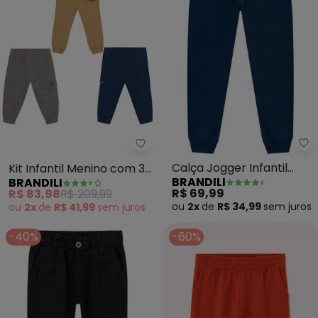
Br
Brandili - Kit Infantil Menino co
Calça Jogger Infantil
Kit Infantil Menino com 3
BRANDILI
BRANDILI
Menino com Cor Lisa
Calças Sortidas
R$ 69,99
R$ 83,98
R$ 209,99
(Azul)
ou
2x
de
R$ 34,99
sem
juros
ou
2x
de
R$ 41,99
sem
juros
-40%
-60%