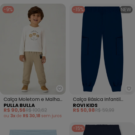
-9%
-15%
NEW
Pulla Bulla - Calça Moletom e M
Ro
Calça Moletom e Malha
Calça Básica Infantil
PULLA BULLA
ROVI KIDS
Relevo (Verde)
(Azul)
R$ 90,56
R$ 100,62
R$ 50,98
R$ 59,99
ou
3x
de
R$ 30,18
sem
juros
-15%