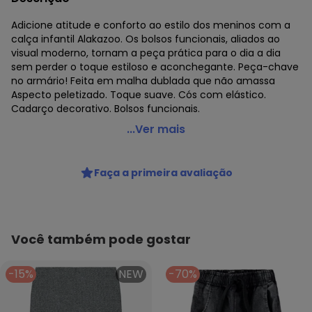
Adicione atitude e conforto ao estilo dos meninos com a
calça infantil Alakazoo. Os bolsos funcionais, aliados ao
visual moderno, tornam a peça prática para o dia a dia
sem perder o toque estiloso e aconchegante. Peça-chave
no armário! Feita em malha dublada que não amassa
Aspecto peletizado. Toque suave. Cós com elástico.
Cadarço decorativo. Bolsos funcionais.
Alakazoo - Calça com Bolsos Cinza
...Ver mais
Código do produto: 8483893
Fornecedor: LUNELLI COMERCIO DO VESTUARIO LTDA / CNPJ
Faça a primeira avaliação
75.552.133/0001-70
Feito: BRASIL
Cuidados para conservação do produto: Lavagem a mão;
Não alvejar; Não secar em tambor; Secagem em varal à
sombra; Não passar; Não limpar a seco; Limpeza a úmido
Você também pode gostar
profissional; Processo suave;
Tecido: Poliéster
-15%
NEW
-70%
Composição: 55% Poliéster 40% Viscose 5% Elastano
Histórico de preços