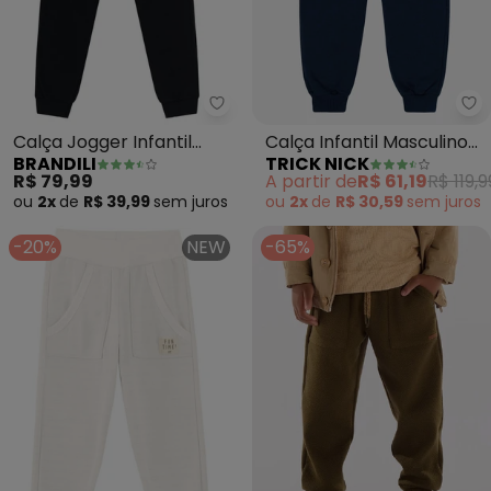
Brandili - Calça Jogger Infanti
Tr
Calça Jogger Infantil
Calça Infantil Masculino
BRANDILI
TRICK NICK
Menino em Moletinho
Moletom (Azul)
R$ 79,99
A partir de
R$ 61,19
R$ 119,9
(Preto)
ou
2x
de
R$ 39,99
sem
juros
ou
2x
de
R$ 30,59
sem
juros
-20%
NEW
-65%