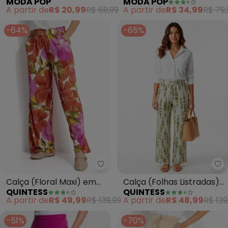
MODA POP
MODA POP
com Fendas nas Laterais
Bolsos e Detalhe de
A partir de
R$ 20,99
R$ 69,99
A partir de
R$ 34,99
R$ 79,
Amarração
-64%
-65%
Quintess - Calça (Floral Maxi) 
Qu
Calça (Floral Maxi) em
Calça (Folhas Listradas)
QUINTESS
QUINTESS
Malha Fria
em Malha de Viscose
A partir de
R$ 49,99
R$ 139,99
A partir de
R$ 48,99
R$ 139
-51%
-70%