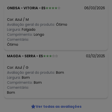
R$ 37,99
março/2026
R$ 42,99
fevereiro/2026
ONEISA
-
VITORIA - ES
06/03/2026
Cor:
Azul
/
M
Avaliação geral do produto:
Ótimo
Largura:
Folgado
Comprimento:
Longo
Comentário:
Ótimo
MAGDA
-
SERRA - ES
02/12/2025
Cor:
Azul
/
G
Avaliação geral do produto:
Bom
Largura:
Bom
Comprimento:
Bom
Comentário:
Bom
Ver todas as avaliações