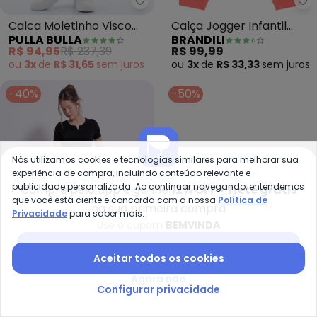
Pulla Bulla - Calca Moletinho Vi
Br
Calca Moletinho Visco
Calça Jogger Infantil
PULLA BULLA
BRANDILI
(Cinza)
Menina (Salmão)
R$ 94,95
R$ 237,39
R$ 99,99
ou
3x
de
R$ 31,65
sem
juros
ou
3x
de
R$ 33,33
sem
juros
-40%
-50%
Nós utilizamos cookies e tecnologias similares para melhorar sua
experiência de compra, incluindo conteúdo relevante e
publicidade personalizada. Ao continuar navegando, entendemos
Compre pelo app e ganhe
12% OFF + frete grátis
que você está ciente e concorda com a nossa
Política de
na sua primeira compra
Privacidade
para saber mais.
Use o cupom
BEMVINDA
Baixar app Posthaus
Aceitar todos os cookies
Agora não
Cativa You - Calça Pantalona 
Gl
Configurar privacidade
Calça Pantalona em
Calça Básica Juvenil em