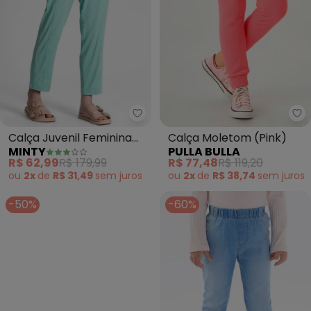
Minty - Calça Juvenil Feminina 
Pu
Calça Juvenil Feminina
Calça Moletom (Pink)
MINTY
PULLA BULLA
(Verde)
R$ 62,99
R$ 179,99
R$ 77,48
R$ 119,20
ou
2x
de
R$ 31,49
sem
juros
ou
2x
de
R$ 38,74
sem
juros
-50%
-60%