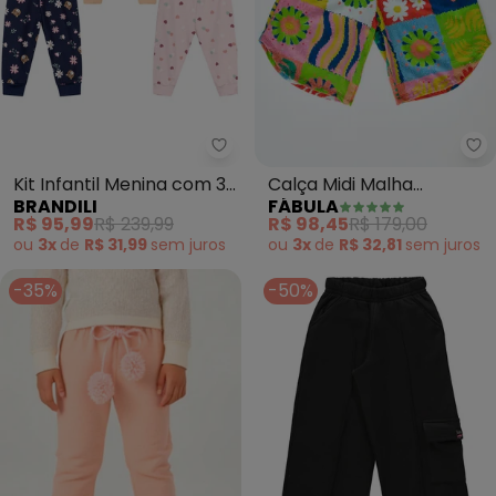
Brandili - Kit Infantil Menina co
Fá
Kit Infantil Menina com 3
Calça Midi Malha
BRANDILI
FÁBULA
Calças Sortidas
Xadrezim
R$ 95,99
R$ 239,99
R$ 98,45
R$ 179,00
ou
3x
de
R$ 31,99
sem
juros
ou
3x
de
R$ 32,81
sem
juros
-35%
-50%