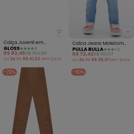
Gloss - Calça Juvenil em Molet
Pu
Calça Juvenil em
Calca Jeans Moletom
GLOSS
PULLA BULLA
Moletom (Rosa)
(Azul)
R$ 82,45
R$ 164,90
R$ 72,42
R$ 181,07
ou
2x
de
R$ 41,22
sem
juros
ou
2x
de
R$ 36,21
sem
juros
-72%
-50%