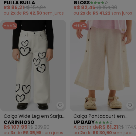
PULLA BULLA
GLOSS
Moletom Linho ( Bege )
Moletom (Bege)
R$ 85,21
R$ 154,94
R$ 82,45
R$ 164,90
ou
2x
de
R$ 42,60
sem
juros
ou
2x
de
R$ 41,22
sem
juros
-55%
-65%
Carinhoso - Calça Wide Leg em 
Up
Calça Wide Leg em Sarja
Calça Pantacourt em
CARINHOSO
UP BABY
Corações (Off White)
Viscose e Linho (Bege)
R$ 107,95
R$ 239,90
A partir de
R$ 61,21
R$ 174,
ou
3x
de
R$ 35,98
sem
juros
ou
2x
de
R$ 30,60
sem
juros