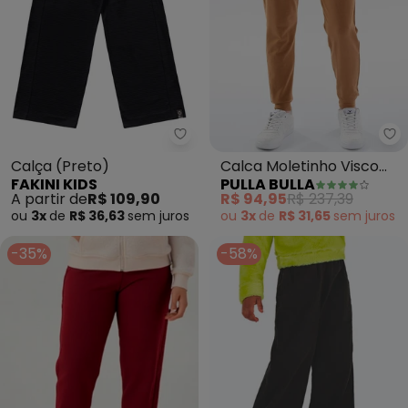
Fakini Kids - Calça (Preto)
Pu
Calça (Preto)
Calca Moletinho Visco
FAKINI KIDS
PULLA BULLA
(Marrom)
A partir de
R$ 109,90
R$ 94,95
R$ 237,39
ou
3x
de
R$ 36,63
sem
juros
ou
3x
de
R$ 31,65
sem
juros
-35%
-58%