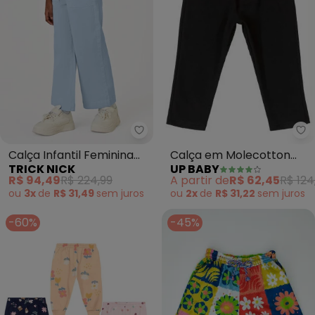
Up
Trick Nick - Calça Infantil Femin
Calça em Molecotton
Calça Infantil Feminina
UP BABY
TRICK NICK
com Felpa (Preto)
Wide Leg Sarja (Azul)
A partir de
R$ 62,45
R$ 124
R$ 94,49
R$ 224,99
ou
2x
de
R$ 31,22
sem
juros
ou
3x
de
R$ 31,49
sem
juros
-60%
-45%