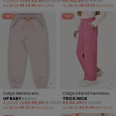
A partir de
R$ 69,90
R$ 139,90
R$ 100,59
R$ 154,76
ou
2x
de
R$ 34,95
sem
juros
ou
3x
de
R$ 33,53
sem
juros
-50%
-58%
Up Baby - Calça Menina em Mo
Tr
Calça Menina em
Calça Infantil Feminina
UP BABY
TRICK NICK
Moletom (Rosa)
Wide Leg Sarja (Rosa)
A partir de
R$ 99,95
R$ 199,90
R$ 94,49
R$ 224,99
ou
3x
de
R$ 33,31
sem
juros
ou
3x
de
R$ 31,49
sem
juros