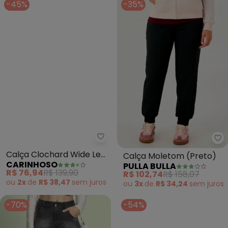
-45%
-35%
Carinhoso - Calça Clochard Wi
Pu
Calça Clochard Wide Leg
Calça Moletom (Preto)
CARINHOSO
PULLA BULLA
(Marrom)
R$ 76,94
R$ 139,90
R$ 102,74
R$ 158,07
ou
2x
de
R$ 38,47
sem
juros
ou
3x
de
R$ 34,24
sem
juros
-70%
-54%