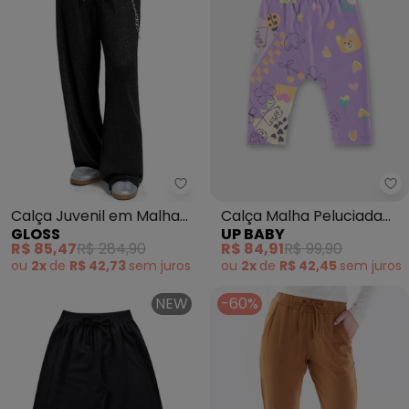
Gloss - Calça Juvenil em Malha 
Up
Calça Juvenil em Malha
Calça Malha Peluciada
GLOSS
UP BABY
Lurex (Preto)
Roxo
R$ 85,47
R$ 284,90
R$ 84,91
R$ 99,90
ou
2x
de
R$ 42,73
sem
juros
ou
2x
de
R$ 42,45
sem
juros
NEW
-60%