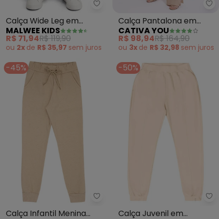
Malwee Kids - Calça Wide Leg e
Ca
Calça Wide Leg em
Calça Pantalona em
MALWEE KIDS
CATIVA YOU
Cotton (Areia)
Canelado (Bege)
R$ 71,94
R$ 119,90
R$ 98,94
R$ 164,90
ou
2x
de
R$ 35,97
sem
juros
ou
3x
de
R$ 32,98
sem
juros
-45%
-50%
Pulla Bulla - Calça Infantil Men
Gl
Calça Infantil Menina
Calça Juvenil em