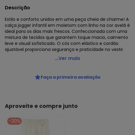
Descrição
Estilo e conforto unidos em uma peça cheia de charme! A
calça jogger infantil em moletom com linho na cor avelã é
ideal para os dias mais frescos. Confeccionada com uma
mistura de tecidos que garantem toque macio, caimento
leve e visual sofisticado. O cós com elástico e cordão
ajustável proporciona segurança e praticidade no vestir.
Pulla Bulla - Calça Infantil Menina Moletom Linho Bege
...Ver mais
Código do produto: 7946084
Comprimento: Longo
Faça a primeira avaliação
Fornecedor: CONFECCOES JO JO LTDA / CNPJ
83.938.985/0001-28
Feito: Brasil
Cuidados para conservação do produto: Lavar na máquina,
no ciclo delicado, com água fria ou morna - Não usar
Aproveite e compre junto
alvejante - Não lavar a seco - Não colocar na secadora -
Secar na vertical.
-20%
Tecido: Moletom Linho
Composição: 60%Poliester 36%Algodao 4% Linho