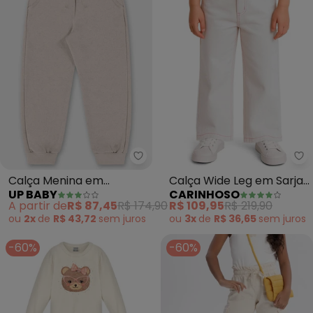
Up Baby - Calça Menina em Mo
Ca
Calça Menina em
Calça Wide Leg em Sarja
UP BABY
CARINHOSO
Moletom (Bege)
(Off White)
A partir de
R$ 87,45
R$ 174,90
R$ 109,95
R$ 219,90
ou
2x
de
R$ 43,72
sem
juros
ou
3x
de
R$ 36,65
sem
juros
-60%
-60%