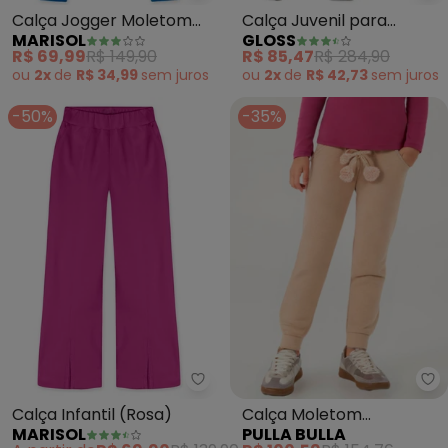
Calça Jogger Moletom
Calça Juvenil para
MARISOL
GLOSS
Infantil (Laranja)
Menina em Sarja
R$ 69,99
R$ 149,90
R$ 85,47
R$ 284,90
(Marrom)
ou
2x
de
R$ 34,99
sem
juros
ou
2x
de
R$ 42,73
sem
juros
-50%
-35%
Marisol - Calça Infantil (Rosa)
Pu
Calça Infantil (Rosa)
Calça Moletom
MARISOL
PULLA BULLA
(Marrom)