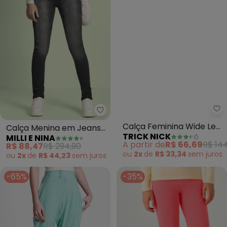
Milli e Nina - Calça Menina em 
Tr
Calça Menina em Jeans
Calça Feminina Wide Leg
MILLI E NINA
TRICK NICK
Trancoso Stone Black
Sintética (Preto)
R$ 88,47
R$ 294,90
A partir de
R$ 66,69
R$ 144
(Cinza)
ou
2x
de
R$ 44,23
sem
juros
ou
2x
de
R$ 33,34
sem
juros
-65%
-35%