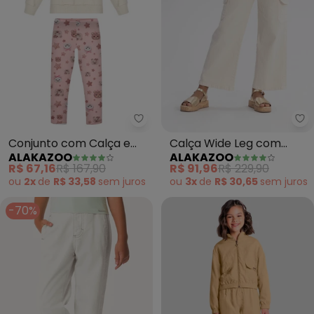
Alakazoo - Conjunto com Calça 
Al
Conjunto com Calça e
Calça Wide Leg com
ALAKAZOO
ALAKAZOO
Blusão (Bege)
Bolsos Cargo em Sarja
R$ 67,16
R$ 167,90
R$ 91,96
R$ 229,90
(Bege)
ou
2x
de
R$ 33,58
sem
juros
ou
3x
de
R$ 30,65
sem
juros
-70%