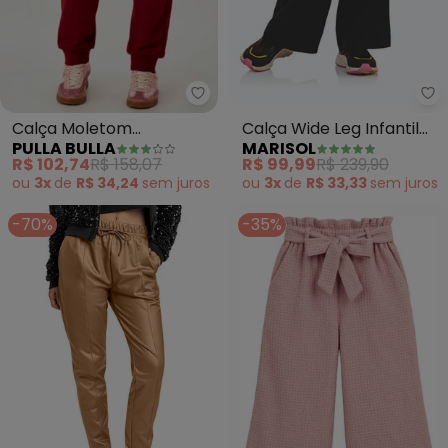
Pulla Bulla - Calça Moletom (V
Ma
Calça Moletom
Calça Wide Leg Infantil
PULLA BULLA
MARISOL
(Vermelho)
Feminina Marisol (Preto)
R$ 102,74
R$ 158,07
R$ 99,99
R$ 239,90
ou
3x
de
R$ 34,24
sem
juros
ou
3x
de
R$ 33,33
sem
juros
-70%
-35%