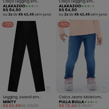
Calça Legging em
Calça Legging em
ALAKAZOO
ALAKAZOO
Molecotton Felpado
Molecotton Felpado
R$ 84,90
R$ 84,90
(Rosa)
(Rosa)
ou
2x
de
R$ 42,45
sem
juros
ou
2x
de
R$ 42,45
sem
juros
-72%
-60%
Minty - Legging Juvenil em Mater
Pu
Legging Juvenil em
Calca Jeans Moletom
MINTY
PULLA BULLA
Material Sintético (Preto)
(Azul)
R$ 62,99
R$ 229,99
R$ 72,42
R$ 181,07