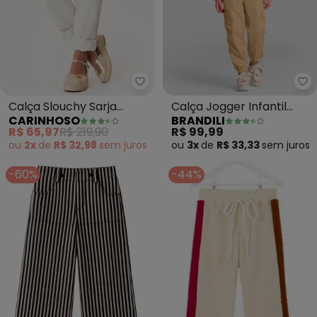
Carinhoso - Calça Slouchy Sarja
Br
Calça Slouchy Sarja
Calça Jogger Infantil
CARINHOSO
BRANDILI
Menina (Off White)
Menina (Bege)
R$ 65,97
R$ 219,90
R$ 99,99
ou
2x
de
R$ 32,98
sem
juros
ou
3x
de
R$ 33,33
sem
juros
-60%
-44%