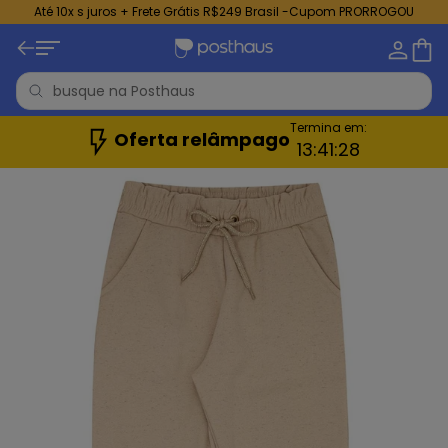
Até 10x s juros + Frete Grátis R$249 Brasil -Cupom PRORROGOU
Termina em:
Oferta relâmpago
13:
41:
26