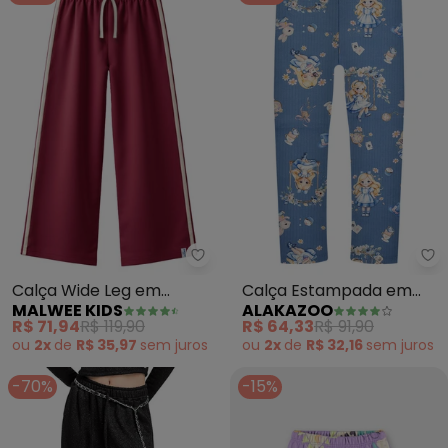
Malwee Kids - Calça Wide Leg 
Al
Calça Wide Leg em
Calça Estampada em
MALWEE KIDS
ALAKAZOO
Cotton (Bordô)
Malha Soft (Azul)
R$ 71,94
R$ 119,90
R$ 64,33
R$ 91,90
ou
2x
de
R$ 35,97
sem
juros
ou
2x
de
R$ 32,16
sem
juros
-70%
-15%