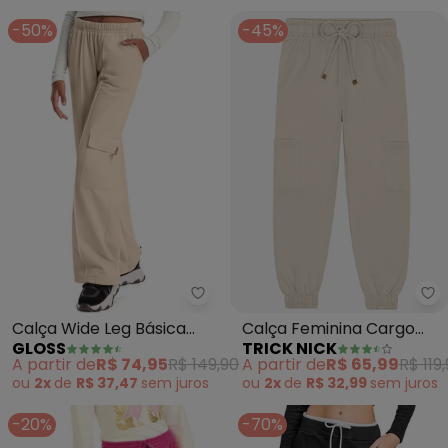
-50%
-45%
Gloss - Calça Wide Leg Básica J
Tr
Calça Wide Leg Básica
Calça Feminina Cargo
GLOSS
TRICK NICK
Juvenil (Bege)
Moletom (Bege)
A partir de
R$ 74,95
R$ 149,90
A partir de
R$ 65,99
R$ 119
ou
2x
de
R$ 37,47
sem
juros
ou
2x
de
R$ 32,99
sem
juros
-20%
-70%