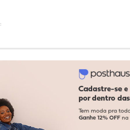
:
:
Ver todas as avaliações