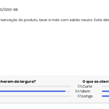
30/0001-98
nservação do produto, lavar à mão com sabão neutro. Evite de
gum dia do mês, para o menor tamanho disponível.
acharam da largura?
O que as cli
0
%
Curto
94
%
Bom
6
%
Longo