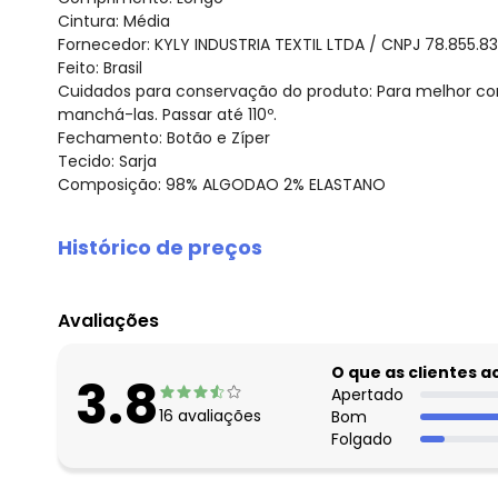
Cintura: Média
Fornecedor: KYLY INDUSTRIA TEXTIL LTDA / CNPJ 78.855.8
Feito: Brasil
Cuidados para conservação do produto: Para melhor co
manchá-las. Passar até 110º.
Fechamento: Botão e Zíper
Tecido: Sarja
Composição: 98% ALGODAO 2% ELASTANO
Histórico de preços
O preço apresentado abaixo é o menor oferecido em al
agosto/2026
Avaliações
julho/2026
junho/2026
O que as clientes 
3.8
maio/2026
Apertado
16
avaliações
Bom
abril/2026
Folgado
março/2026
fevereiro/2026