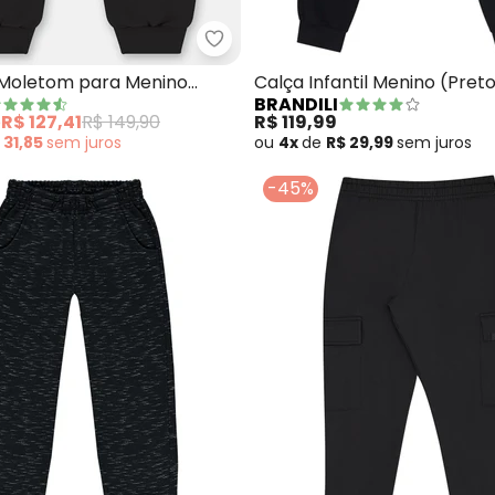
 Esportiva Malha Térmica Preto
Up Baby - Calça em Moletom pa
Moletom para Menino
Calça Infantil Menino (Pret
BRANDILI
e
R$ 127,41
R$ 149,90
R$ 119,99
 31,85
sem
juros
ou
4x
de
R$ 29,99
sem
juros
-45%