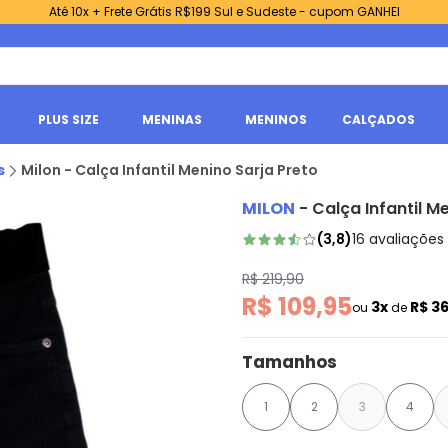
Até 10x + Frete Grátis R$199 Sul e Sudeste - cupom GANHEI
PLUS SIZE
MENINAS
MENINOS
CALÇADOS
s
Milon - Calça Infantil Menino Sarja Preto
MILON
-
Calça Infantil M
(
3,8
)
16
avaliações
R$ 219,90
R$ 109,95
3x
R$ 3
ou
de
Tamanhos
1
2
3
4