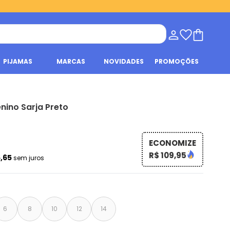
PIJAMAS
MARCAS
NOVIDADES
PROMOÇÕES
enino Sarja Preto
ECONOMIZE
R$ 109,95
6,65
sem juros
6
8
10
12
14