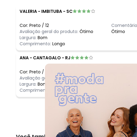
VALERIA
-
IMBITUBA - SC
Cor:
Preto
/
12
Comentário
Avaliação geral do produto:
Ótimo
Ótimo
Largura:
Bom
Comprimento:
Longo
ANA
-
CANTAGALO - RJ
Cor:
Preto
/
2
Comentário
Avaliação geral do produto:
Ótimo
Ótimo
Largura:
Bom
Comprimento:
Bom
Você também pode gostar