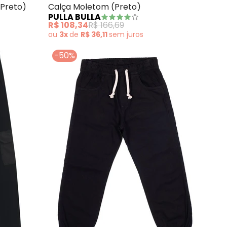
(Preto)
Calça Moletom (Preto)
PULLA BULLA
R$ 108,34
R$ 166,69
ou
3x
de
R$ 36,11
sem
juros
-50%