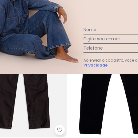
-50%
Nome
Digite seu e-mail
Telefone
Ao enviar o cadastro, você
Privacidade
Menino de Moletom Bonus (Preto)
Youccie - Calça de Sarja com Bo