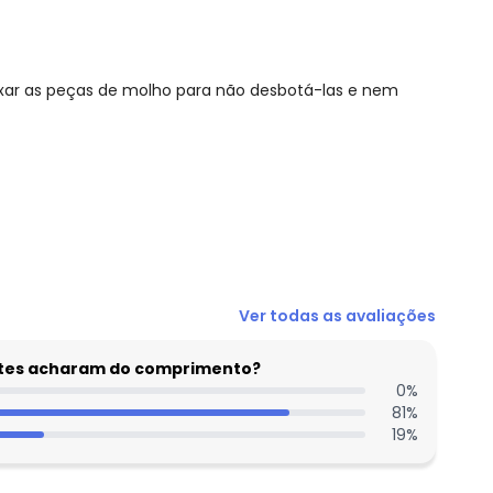
ixar as peças de molho para não desbotá-las e nem
R$ 109,95
Ver todas as avaliações
R$ 109,95
R$ 109,95
entes acharam do comprimento?
R$ 109,95
0
%
81
%
R$ 109,95
19
%
R$ 109,95
R$ 109,95