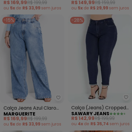
R$ 169,99
R$ 199,99
R$ 149,99
R$ 159,99
ou
5x
de
R$ 33,99
sem
juros
ou
5x
de
R$ 29,99
sem
juros
-15%
-28%
Sa
Marguerite - Calça Jeans Azul 
Calça (Jeans) Cropped
Calça Jeans Azul Claro
SAWARY JEANS
MARGUERITE
com Dobra Plus Size
Estonada Wide Leg
R$ 142,99
R$ 199,99
R$ 169,99
R$ 199,99
Sawary
ou
4x
de
R$ 35,74
sem
juros
ou
5x
de
R$ 33,99
sem
juros