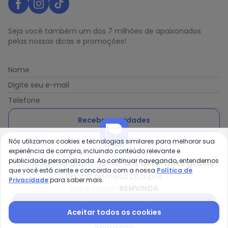
Seja você também um dos 7 milhões de apaixonados
pelas nossas dicas e promoções!
Nome
Digite seu e-mail
Telefone
Receber novidades
Nós utilizamos cookies e tecnologias similares para melhorar sua
Ao enviar o cadastro, você concorda com a nossa
Política
experiência de compra, incluindo conteúdo relevante e
de Privacidade
publicidade personalizada. Ao continuar navegando, entendemos
Compre pelo app e ganhe
12% OFF + frete grátis
que você está ciente e concorda com a nossa
Política de
na sua primeira compra
Privacidade
para saber mais.
Use o cupom
BEMVINDA
Posthaus é uma marca da Posthaus Ltda / CNPJ:
Baixar app Posthaus
Aceitar todos os cookies
80.462.138/0001-41
Endereço: Rua Werner Duwe, 202 Bairro Badenfurt -
Agora não