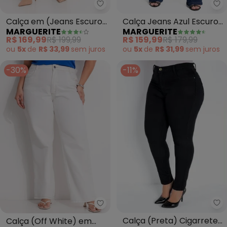
Marguerite - Calça em (Jeans 
Ma
Calça em (Jeans Escuro)
Calça Jeans Azul Escuro
MARGUERITE
MARGUERITE
Mom
com Elastano Flare
R$ 169,99
R$ 199,99
R$ 159,99
R$ 179,99
ou
5x
de
R$ 33,99
sem
juros
ou
5x
de
R$ 31,99
sem
juros
-30%
-11%
Sa
Marguerite - Calça (Off White)
Calça (Preta) Cigarrete
Calça (Off White) em