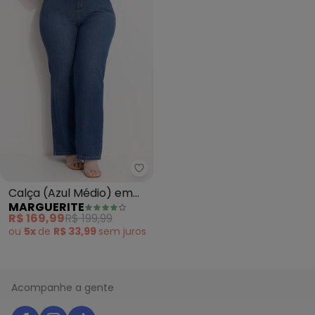
Marguerite - Calça (Azul Médio
Calça (Azul Médio) em
MARGUERITE
Jeans
R$ 169,99
R$ 199,99
ou
5x
de
R$ 33,99
sem
juros
Acompanhe a gente