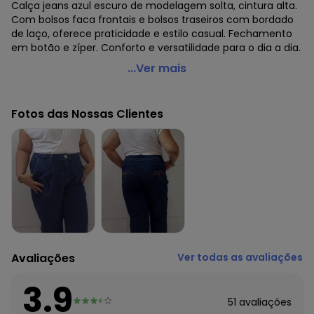
Calça jeans azul escuro de modelagem solta, cintura alta.
Com bolsos faca frontais e bolsos traseiros com bordado
de laço, oferece praticidade e estilo casual. Fechamento
em botão e zíper. Conforto e versatilidade para o dia a dia.
Marguerite - Calça Jeans Azul Escuro em Jeans
...Ver mais
Código do produto: 3806251
Modelagem: Solta
Fotos das Nossas Clientes
Modelo: Kimono
Complemento: Bolso costas;Bolso faca;
Cintura: Alta
Comprimento: Cigarrete
Fechamento: Em botão e zíper
Material: Jeans
Estação: Ano Inteiro
Situação de Uso: Casual
Composição Material: 100% Algodão
Avaliações
Ver todas as avaliações
Histórico de preços
O preço apresentado abaixo é o menor oferecido em
3.9
algum dia do mês, para o menor tamanho disponível.
51
avaliações
R$ 149,99
agosto/2026