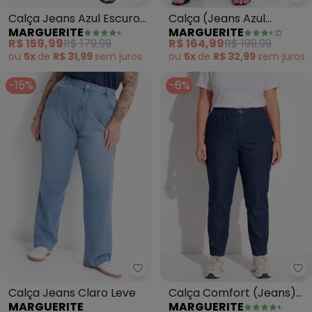
Marguerite - Calça Jeans Azul 
Ma
Calça Jeans Azul Escuro
Calça (Jeans Azul
MARGUERITE
MARGUERITE
com Elastano Flare
Escuro) em Jeans
R$ 159,99
R$ 179,99
R$ 164,99
R$ 199,99
ou
5x
de
R$ 31,99
sem
juros
ou
5x
de
R$ 32,99
sem
juros
-15%
-6%
Marguerite - Calça Jeans Claro
Ma
Calça Jeans Claro Leve
Calça Comfort (Jeans)
MARGUERITE
MARGUERITE
com Bolsos Plus Size