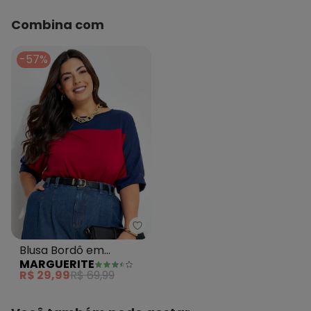
Combina com
-57%
Marguerite - Blusa Bordô em Pol
Blusa Bordô em
MARGUERITE
Poliviscose
R$ 29,99
R$ 69,99