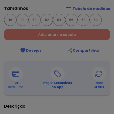
Tamanhos
Tabela de medidas
46
48
50
52
54
56
58
60
Adicionar na sacola
Desejos
Compartilhar
10
x
Preços
Exclusivos
Troca
sem juros
no App
Grátis
Descrição