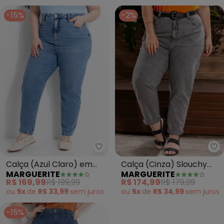
-15%
-2%
Marguerite - Calça (Azul Claro
Ma
Calça (Azul Claro) em
Calça (Cinza) Slouchy
MARGUERITE
MARGUERITE
Jeans
Jeans Plus Size
R$ 169,99
R$ 199,99
R$ 174,99
R$ 179,99
ou
5x
de
R$ 33,99
sem
juros
ou
5x
de
R$ 34,99
sem
juros
-15%