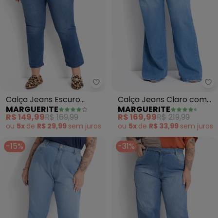
Marguerite - Calça Jeans Escuro
Ma
Calça Jeans Escuro
Calça Jeans Claro com
MARGUERITE
MARGUERITE
Skinny Cintura Alta
Elástico na Cintura
R$ 149,99
R$ 169,99
R$ 169,99
R$ 219,99
ou
5x
de
R$ 29,99
sem
juros
ou
5x
de
R$ 33,99
sem
juros
-15%
-31%