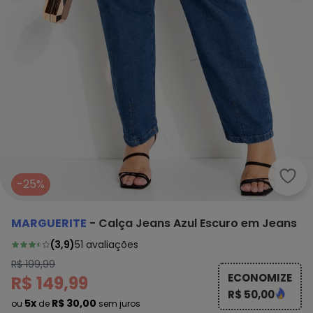
Marg
-25%
MARGUERITE
-
Calça Jeans Azul Escuro em Jeans
(
3,9
)
51
avaliações
R$ 199,99
ECONOMIZE
R$ 149,99
R$ 50,00
5x
R$ 30,00
ou
de
sem juros