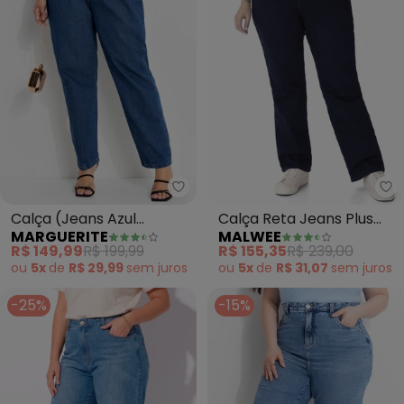
Marguerite - Calça (Jeans Azul
Ma
Calça (Jeans Azul
Calça Reta Jeans Plus
MARGUERITE
MALWEE
Escuro) em Jeans
(Azul Escuro)
R$ 149,99
R$ 199,99
R$ 155,35
R$ 239,00
ou
5x
de
R$ 29,99
sem
juros
ou
5x
de
R$ 31,07
sem
juros
-25%
-15%