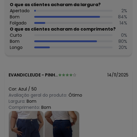
R$ 149,99
O que as clientes acharam da largura?
julho/2026
R$ 149,99
Apertado
2
%
junho/2026
R$ 159,99
Bom
84
%
maio/2026
R$ 194,99
Folgado
14
%
abril/2026
R$ 194,99
O que as clientes acharam do comprimento?
março/2026
R$ 194,99
Curto
0
%
fevereiro/2026
Bom
80
%
Longo
20
%
EVANDICLEUDE
-
PINHEIRO - MA
14/11/2025
Cor:
Azul
/
50
Avaliação geral do produto:
Ótimo
Largura:
Bom
Comprimento:
Bom