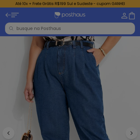
Até 10x + Frete Grátis R$199 Sul e Sudeste - cupom GANHEI