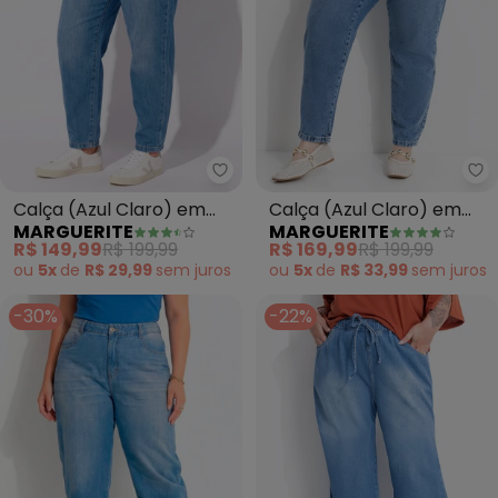
Marguerite - Calça (Azul Claro
Ma
Calça (Azul Claro) em
Calça (Azul Claro) em
MARGUERITE
MARGUERITE
Jeans
Jeans
R$ 149,99
R$ 199,99
R$ 169,99
R$ 199,99
ou
5x
de
R$ 29,99
sem
juros
ou
5x
de
R$ 33,99
sem
juros
-30%
-22%