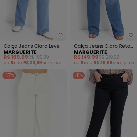
Marguerite - Calça Jeans Claro
Ma
Calça Jeans Claro Leve
Calça Jeans Claro Reta
MARGUERITE
MARGUERITE
com Cinto
R$ 169,99
R$ 199,99
R$ 149,99
R$ 219,99
ou
5x
de
R$ 33,99
sem
juros
ou
5x
de
R$ 29,99
sem
juros
-17%
-11%