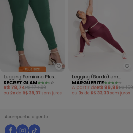
Secret Glam - Legging Feminina 
Ma
Legging Feminina Plus
Legging (Bordô) em
SECRET GLAM
MARGUERITE
Size Bengaline (Verde)
Malha Suplex Zero
R$ 78,74
R$ 174,99
A partir de
R$ 99,99
R$ 159
Transparência
ou
2x
de
R$ 39,37
sem
juros
ou
3x
de
R$ 33,33
sem
juros
Acompanhe a gente