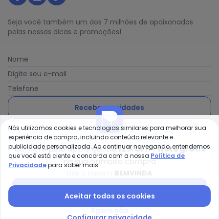
Seja você também um dos 7 milhões de apaixonados
pelas nossas dicas e promoções!
Nome
Digite seu e-mail
Telefone
Receber novidades
Nós utilizamos cookies e tecnologias similares para melhorar sua
Ao enviar o cadastro, você concorda com a nossa
Política
experiência de compra, incluindo conteúdo relevante e
de Privacidade
publicidade personalizada. Ao continuar navegando, entendemos
Compre pelo app e ganhe
12% OFF + frete grátis
que você está ciente e concorda com a nossa
Política de
na sua primeira compra
Privacidade
para saber mais.
Use o cupom
BEMVINDA
Posthaus é uma marca da Posthaus Ltda / CNPJ:
Baixar app Posthaus
Aceitar todos os cookies
80.462.138/0001-41
Endereço: Rua Werner Duwe, 202 Bairro Badenfurt -
Agora não
89.070-700 - Blumenau/SC
Configurar privacidade