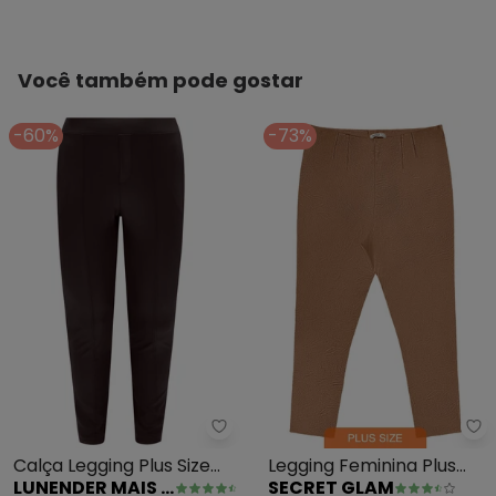
Você também pode gostar
-60%
-73%
Lunender Mais Mulher - Calça L
Se
Calça Legging Plus Size
Legging Feminina Plus
LUNENDER MAIS MULHER
SECRET GLAM
em Malha Cirrê
Size em Courino