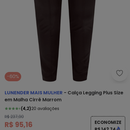
Lune
-60%
LUNENDER MAIS MULHER
-
Calça Legging Plus Size
em Malha Cirrê Marrom
(
4,2
)
20
avaliações
R$ 237,90
ECONOMIZE
R$ 95,16
R$ 142,74