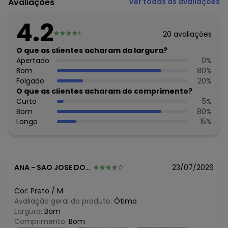
Avaliações
Ver todas as avaliações
Histórico de preços
4.2
O preço apresentado abaixo é o menor oferecido em
20
avaliações
algum dia do mês, para o menor tamanho disponível.
N/D*
O que as clientes acharam da largura?
agosto/2026
R$ 95,16
Apertado
0
%
julho/2026
R$ 95,16
Bom
80
%
junho/2026
R$ 95,16
Folgado
20
%
maio/2026
R$ 95,16
O que as clientes acharam do comprimento?
abril/2026
R$ 95,16
Curto
5
%
março/2026
N/D*
Bom
80
%
fevereiro/2026
Longo
15
%
ANA
-
SAO JOSE DOS CAMPOS - SP
23/07/2026
Cor:
Preto
/
M
Avaliação geral do produto:
Ótimo
Largura:
Bom
Comprimento:
Bom