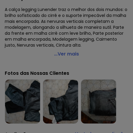
A calça legging Lunender traz o melhor dos dois mundos: o
brilho sofisticado do cirrê e o suporte impecável da malha
mais encorpada. As nervuras verticais completam a
modelagem, alongando a silhueta de maneira sutil. Parte
da frente em malha cirrê com leve brilho, Parte posterior
em malha encorpada, Modelagem legging, Caimento
justo, Nervuras verticais, Cintura alta.
Lunender Mais Mulher - Calça Legging Plus Size em
...Ver mais
Malha Cirrê Marrom
Código do produto: 7791853
Fotos das Nossas Clientes
Fornecedor: LUNELLI TEXTIL NORDESTE LTDA / CNPJ
10.220.089/0001-55
Feito: Brasil
Cuidados para conservação do produto: Lavagem a mão;
Não alvejar; Não secar em tambor; Secagem em varal à
sombra; Não passar; Não limpar a seco; Limpeza a úmido
profissional; Processo suave;
Tecido: Poliéster
Composição: Parte traseira 94% poliéster 6% elastano
parte dianteira 87% poliéster 13% elastano