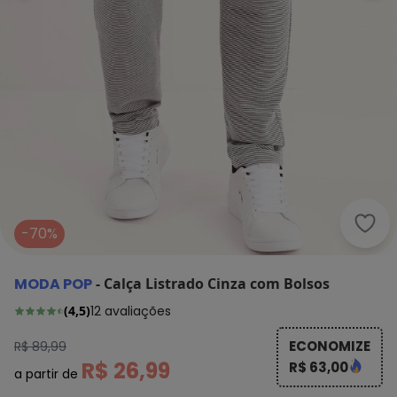
Moda
-70%
MODA POP
-
Calça Listrado Cinza com Bolsos
(
4,5
)
12
avaliações
ECONOMIZE
R$ 89,99
R$ 26,99
R$ 63,00
a partir de