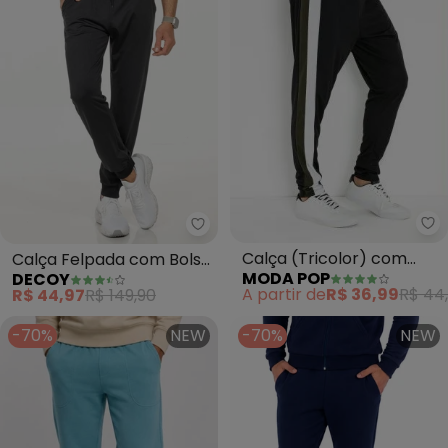
Mo
Decoy - Calça Felpada com Bol
Calça (Tricolor) com
Calça Felpada com Bolso
MODA POP
DECOY
Recortes
e Caseado (Preto)
A partir de
R$ 36,99
R$ 44
R$ 44,97
R$ 149,90
-70%
NEW
-70%
NEW