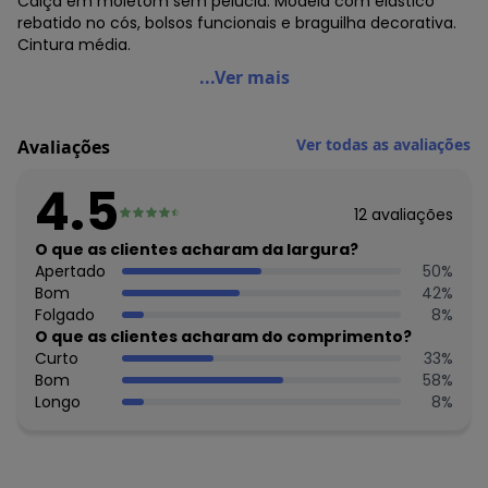
Calça em moletom sem pelúcia. Modela com elástico
rebatido no cós, bolsos funcionais e braguilha decorativa.
Cintura média.
Moda Pop - Calça Listrado Cinza com Bolsos
...Ver mais
Código do produto: 3603405
Modelagem: Solto
Ver todas as avaliações
Avaliações
Cintura: Média
Complemento: Bolsos; elástico
4.5
Tecido: Moletinho (fio tinto) sem pelúcia
12
avaliações
Composição: 80% algodão 20% poliéster
O que as clientes acharam da largura?
Histórico de preços
Apertado
50
%
Bom
42
%
O preço apresentado abaixo é o menor oferecido em
Folgado
8
%
algum dia do mês, para o menor tamanho disponível.
O que as clientes acharam do comprimento?
N/D*
agosto/2026
Curto
33
%
N/D*
julho/2026
Bom
58
%
R$ 57,99
junho/2026
Longo
8
%
R$ 57,99
maio/2026
R$ 57,99
abril/2026
R$ 47,99
março/2026
R$ 52,99
fevereiro/2026