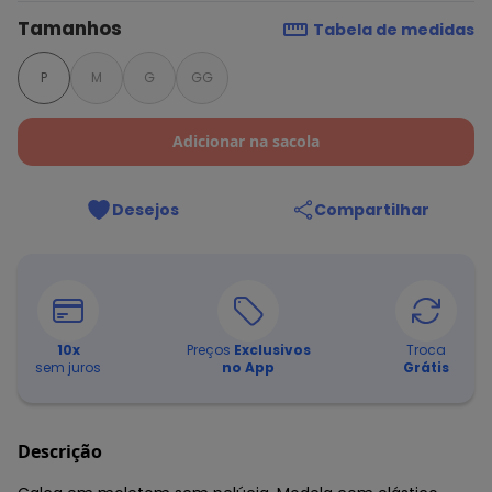
Tamanhos
Tabela de medidas
P
M
G
GG
Adicionar na sacola
Desejos
Compartilhar
10
x
Preços
Exclusivos
Troca
sem juros
no App
Grátis
Descrição