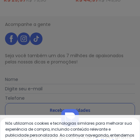
Acompanhe a gente
Seja você também um dos 7 milhões de apaixonados
pelas nossas dicas e promoções!
Nome
Digite seu e-mail
Telefone
Receber novidades
Nós utilizamos cookies e tecnologias similares para melhorar sua
Ao enviar o cadastro, você concorda com a nossa
Política
experiência de compra, incluindo conteúdo relevante e
de Privacidade
publicidade personalizada. Ao continuar navegando, entendemos
Compre pelo app e ganhe
12% OFF + frete grátis