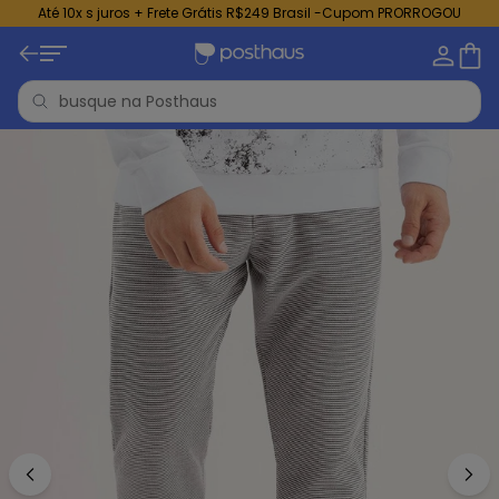
Até 10x s juros + Frete Grátis R$249 Brasil -Cupom PRORROGOU