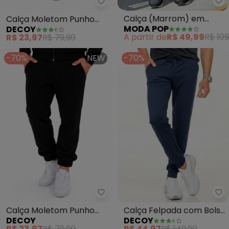
Mo
Calça (Marrom) em
Calça Moletom Punho
MODA POP
DECOY
Moletinho com Detalhe
Ribana (Verde)
A partir de
R$ 49,99
R$ 109
R$ 23,97
R$ 79,90
de Zíper
-70%
NEW
-70%
Decoy - Calça Moletom Punho E
De
Calça Moletom Punho
Calça Felpada com Bolso
DECOY
DECOY
Elástico (Preto)
e Caseado (Azul)
R$ 23,97
R$ 79,90
R$ 44,97
R$ 149,90