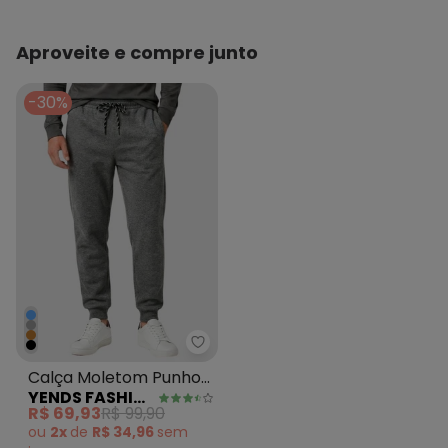
Aproveite e compre junto
-30%
Yends Fashion - Calça Moletom
Calça Moletom Punho
YENDS FASHION
Ribana Cinza
R$ 69,93
R$ 99,90
ou
2x
de
R$ 34,96
sem