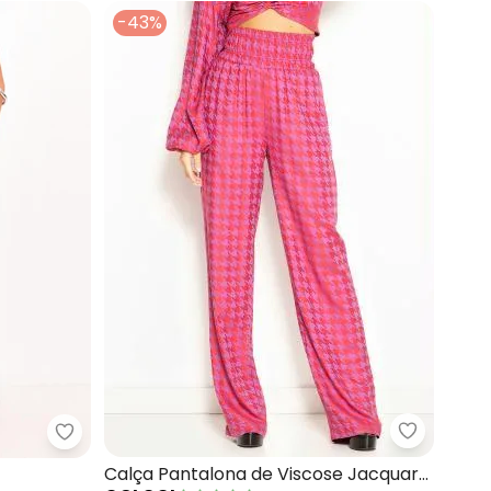
-43%
Colcci - 
Colcci - Calça Linho (Vermelho)
Calça Pantalona de Viscose Jacquard