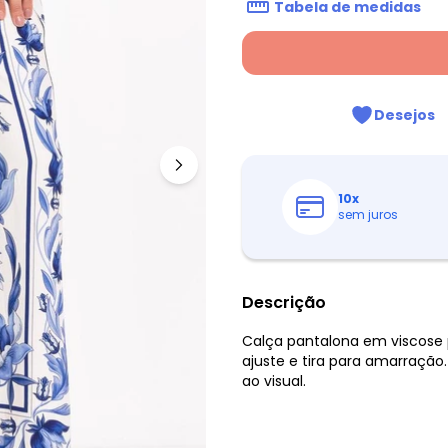
Tabela de medidas
Desejos
10
x
sem juros
Descrição
Calça pantalona em viscose 
ajuste e tira para amarraç
ao visual.