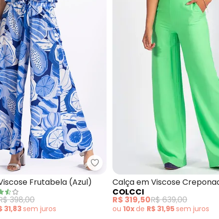
Nome
Digite seu e-mail
Telefone
Ao enviar o cadastro, você
Privacidade
talia (Azul)
Farm - Calça em Viscose Frutab
iscose Frutabela (Azul)
Calça em Viscose Crepona
COLCCI
R$ 398,00
R$ 319,50
R$ 639,00
$ 31,83
sem
juros
ou
10x
de
R$ 31,95
sem
juros