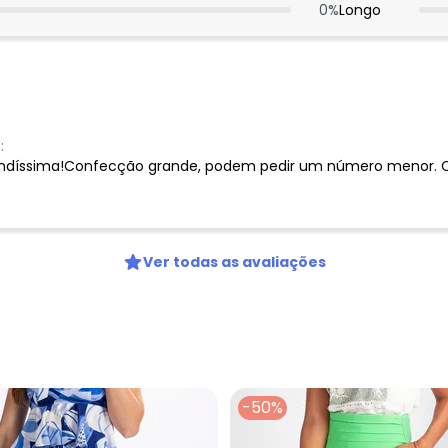
0
%
Longo
:
lindíssima!Confecção grande, podem pedir um número menor. 
Ver todas as avaliações
-50%