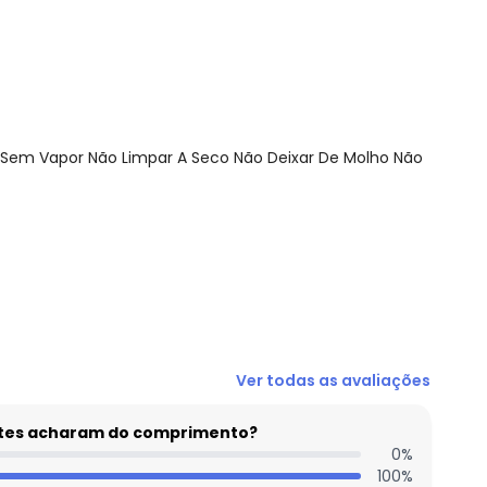
 Sem Vapor Não Limpar A Seco Não Deixar De Molho Não
N/D*
Ver todas as avaliações
R$ 321,75
N/D*
entes acharam do comprimento?
N/D*
0
%
100
%
R$ 386,1