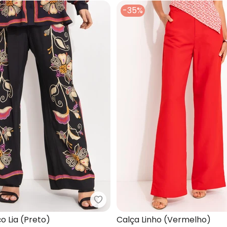
-35%
Listrada (Bege)
Farm - Calça Lenço Lia (Preto)
o Lia (Preto)
Calça Linho (Vermelho)