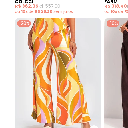
COLCCI
FARM
R$ 362,05
R$ 557,00
R$ 318,40
ou
10x
de
R$ 36,20
sem
juros
ou
10x
de
R
-20%
-10%