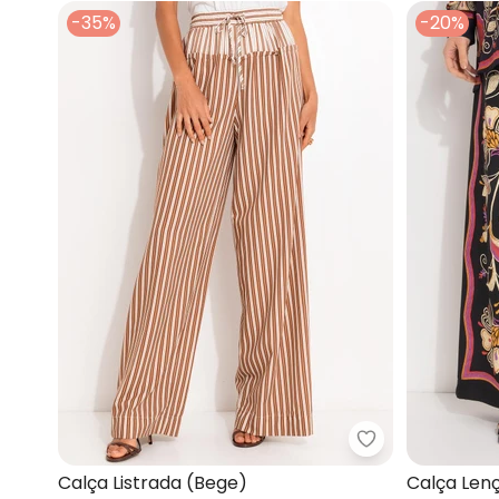
-35%
-20%
Colcci - Calça 
Calça Listrada (Bege)
Calça Lenç