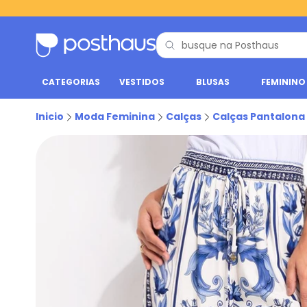
CATEGORIAS
VESTIDOS
BLUSAS
FEMININO
Inicio
Moda Feminina
Calças
Calças Pantalona