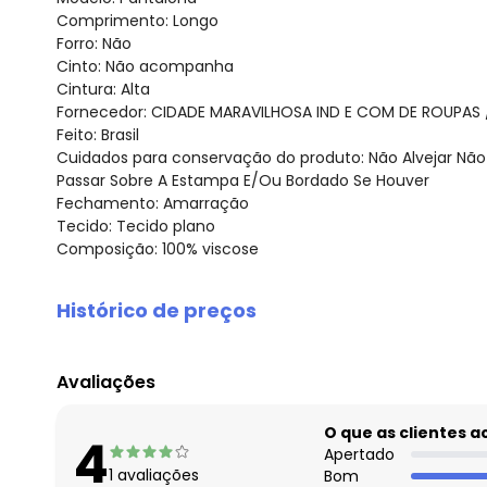
Comprimento: Longo
Forro: Não
Cinto: Não acompanha
Cintura: Alta
Fornecedor: CIDADE MARAVILHOSA IND E COM DE ROUPAS /
Feito: Brasil
Cuidados para conservação do produto: Não Alvejar Nã
Passar Sobre A Estampa E/Ou Bordado Se Houver
Fechamento: Amarração
Tecido: Tecido plano
Composição: 100% viscose
Histórico de preços
O preço apresentado abaixo é o menor oferecido em al
agosto/2026
Avaliações
julho/2026
junho/2026
O que as clientes 
4
maio/2026
Apertado
1
avaliações
Bom
abril/2026