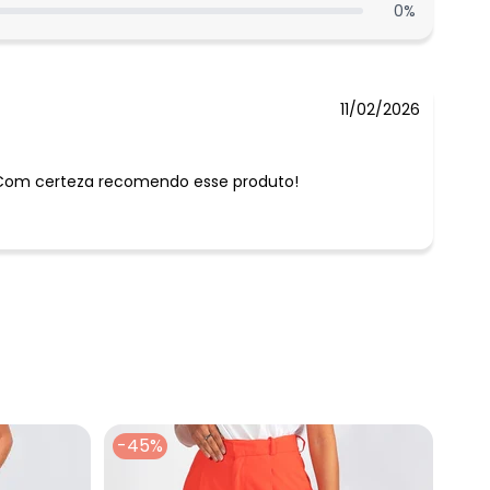
0
%
N/D*
N/D*
11/02/2026
Com certeza recomendo esse produto!
-45%