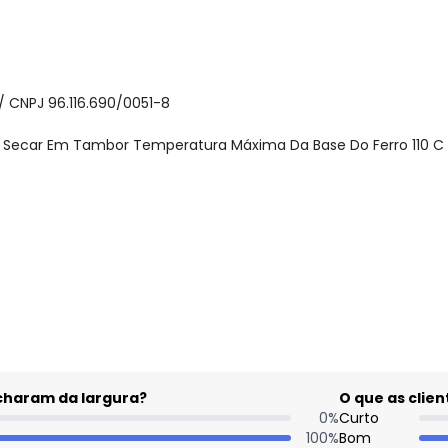
 CNPJ 96.116.690/0051-8
o Secar Em Tambor Temperatura Máxima Da Base Do Ferro 110 C
gum dia do mês, para o menor tamanho disponível.
acharam da largura?
O que as cli
0
%
Curto
100
%
Bom