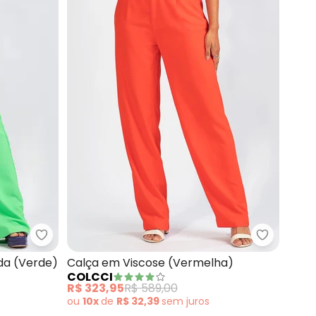
 concorda com a nossa
Política de
ela (Azul)
Colcci - Calça em Viscose Creponada (Verde)
Colcci - 
da (Verde)
Calça em Viscose (Vermelha)
COLCCI
R$ 323,95
R$ 589,00
ou
10x
de
R$ 32,39
sem
juros