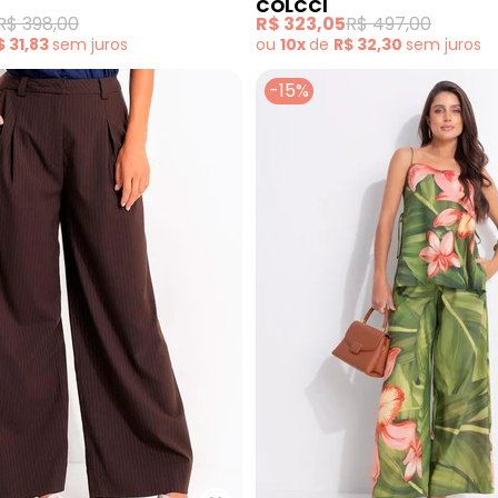
COLCCI
R$ 398,00
R$ 323,05
R$ 497,00
$ 31,83
sem
juros
ou
10x
de
R$ 32,30
sem
juros
-15%