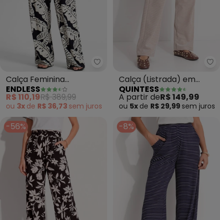
Endless - Calça Feminina Pant
Qu
Calça Feminina
Calça (Listrada) em
ENDLESS
QUINTESS
Pantalona Estampada
Malha Texturizada
R$ 110,19
R$ 389,99
A partir de
R$ 149,99
(Preto)
ou
3x
de
R$ 36,73
sem
juros
ou
5x
de
R$ 29,99
sem
juros
-56%
-8%