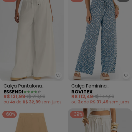
Essendi - Calça Pantalona Femin
Ro
Calça Pantalona
Calça Feminina
ESSENDI
ROVITEX
Feminina Sarjada
Pantalona Viscotorcion
R$ 131,99
R$ 219,99
R$ 112,49
R$ 144,99
(Natural)
(Bege)
ou
4x
de
R$ 32,99
sem
juros
ou
3x
de
R$ 37,49
sem
juros
-60%
-39%