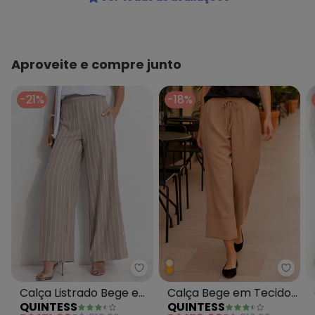
Aproveite e compre junto
-21%
-18%
Quintess - Calça Listrado Bege e
Quint
Calça Listrado Bege em
Calça Bege em Tecido
QUINTESS
QUINTESS
Alfaiataria Risca de Giz
Texturizado