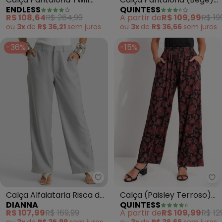
ENDLESS
QUINTESS
Lurex (Marrom)
em Veludo Cotelê
R$ 108,64
R$ 264,99
A partir de
R$ 109,99
R$ 19
ou
3x
de
R$ 36,21
sem
juros
ou
3x
de
R$ 36,66
sem
juros
-36%
-15%
Dianna - Calça Alfaiataria Risca
Qu
Calça Alfaiataria Risca de
Calça (Paisley Terroso)
DIANNA
QUINTESS
Giz Feminina (Cinza)
em Malha Fria
R$ 107,99
R$ 169,99
A partir de
R$ 109,99
R$ 12
ou
3x
de
R$ 35,99
sem
juros
ou
3x
de
R$ 36,66
sem
juros