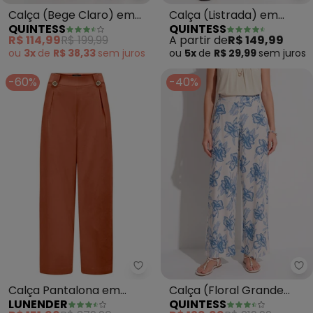
Calça (Bege Claro) em
Calça (Listrada) em
QUINTESS
QUINTESS
Malha Canelada
Malha Texturizada
R$ 114,99
R$ 199,99
A partir de
R$ 149,99
Texturizada
ou
3x
de
R$ 38,33
sem
juros
ou
5x
de
R$ 29,99
sem
juros
-60%
-40%
Lunender - Calça Pantalona em 
Qu
Calça Pantalona em
Calça (Floral Grande
LUNENDER
QUINTESS
Tecido e Linho (Bege)
Azul) em Linho