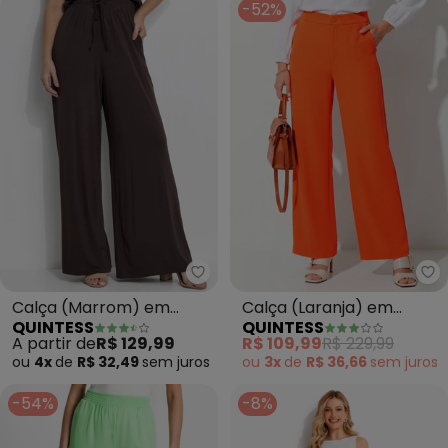
-52%
Quintess - Calça (Marrom) em 
Qu
Calça (Marrom) em
Calça (Laranja) em
QUINTESS
QUINTESS
Malha de Viscose
Alfaiataria
A partir de
R$ 129,99
R$ 109,99
R$ 229,99
ou
4x
de
R$ 32,49
sem
juros
ou
3x
de
R$ 36,66
sem
juros
-54%
-8%