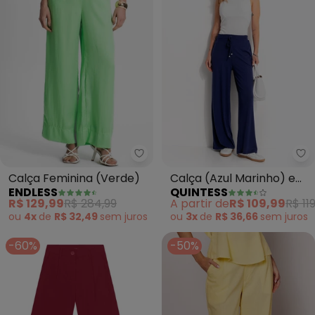
Endless - Calça Feminina (Verd
Qu
Calça Feminina (Verde)
Calça (Azul Marinho) em
ENDLESS
QUINTESS
Malha Canelada
R$ 129,99
R$ 284,99
A partir de
R$ 109,99
R$ 11
ou
4x
de
R$ 32,49
sem
juros
ou
3x
de
R$ 36,66
sem
juros
-60%
-50%