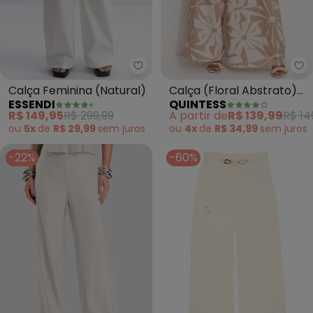
Essendi - Calça Feminina (Natur
Qu
Calça Feminina (Natural)
Calça (Floral Abstrato)
ESSENDI
QUINTESS
em Malha Crepe
R$ 149,95
R$ 299,99
A partir de
R$ 139,99
R$ 14
ou
5x
de
R$ 29,99
sem
juros
ou
4x
de
R$ 34,99
sem
juros
-22%
-60%