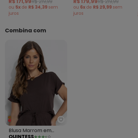
R$ 171,99
R$ 219,99
R$ 179,99
R$ 219,99
ou
5x
de
R$ 34,39
sem
ou
6x
de
R$ 29,99
sem
juros
juros
Combina com
Quintess - Blusa Marrom em Ma
Blusa Marrom em
QUINTESS
Malha de Viscose