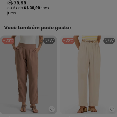
R$ 79,99
ou
2x
de
R$ 39,99
sem
juros
Você também pode gostar
-23%
NEW
-22%
NEW
Dianna - Calça Pantalona Femin
Ro