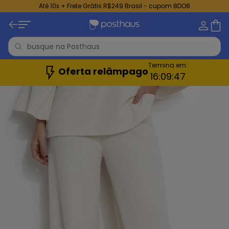
Até 10x + Frete Grátis R$249 Brasil - cupom 8DO8
Termina em:
Oferta relâmpago
16:
09:
45