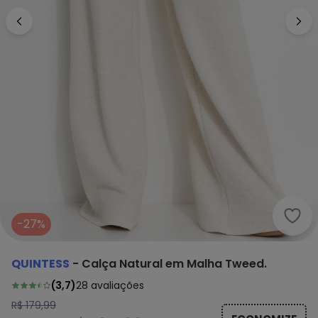
Quin
-27%
QUINTESS
-
Calça Natural em Malha Tweed.
(
3,7
)
28
avaliações
R$ 179,99