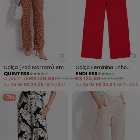
Quintess - Calça (Poá Marrom)
En
Calça (Poá Marrom) em
Calça Feminina Linho
QUINTESS
ENDLESS
Tecido Plano
Strong (Vermelho)
A partir de
R$ 139,99
R$ 179,99
R$ 120,99
R$ 284,99
Maquinetado
ou
4x
de
R$ 34,99
sem
juros
ou
4x
de
R$ 30,24
sem
juros
-71%