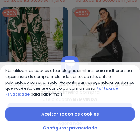
-20%
-66%
Nós utilizamos cookies e tecnologias similares para melhorar sua
experiência de compra, incluindo conteúdo relevante e
publicidade personalizada. Ao continuar navegando, entendemos
Compre pelo app e ganhe
12% OFF + frete grátis
que você está ciente e concorda com a nossa
Política de
na sua primeira compra
Privacidade
para saber mais.
Qu
Quintess - Calça (Folhagem Ve
Use o cupom
BEMVINDA
Calça em Paetê (Preto)
Calça (Folhagem Verde)
Baixar app Posthaus
QUINTESS
QUINTESS
em Malha Texturizada
Aceitar todos os cookies
R$ 149,99
R$ 449,99
A partir de
R$ 119,99
R$ 149,99
ou
5x
de
R$ 29,99
sem
juros
ou
4x
de
R$ 29,99
sem
juros
Agora não
Configurar privacidade
-60%
-7%