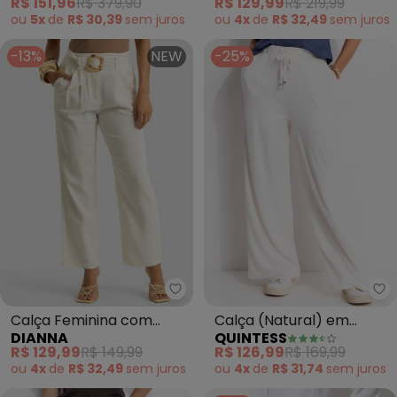
R$ 151,96
R$ 379,90
R$ 129,99
R$ 219,99
ou
5x
de
R$ 30,39
sem
juros
ou
4x
de
R$ 32,49
sem
juros
-13%
NEW
-25%
Dianna - Calça Feminina com Ci
Qu
Calça Feminina com
Calça (Natural) em
DIANNA
QUINTESS
Cinto em Viscolinho
Malha Texturizada
R$ 129,99
R$ 149,99
R$ 126,99
R$ 169,99
(Bege)
ou
4x
de
R$ 32,49
sem
juros
ou
4x
de
R$ 31,74
sem
juros