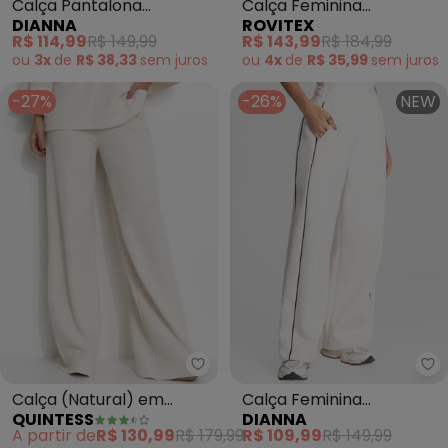
Calça Pantalona
Calça Feminina
DIANNA
ROVITEX
Feminina em Alfaiataria
Pantalona Tecido Viscose
R$ 114,99
R$ 149,99
R$ 143,99
R$ 184,99
(Bege)
(Bege)
ou
3x
de
R$ 38,33
sem
juros
ou
4x
de
R$ 35,99
sem
juros
-27%
-26%
NEW
Quintess - Calça (Natural) em 
Di
Calça (Natural) em
Calça Feminina
QUINTESS
DIANNA
Malha Tweed.
Pantalona (Bege)
A partir de
R$ 130,99
R$ 179,99
R$ 109,99
R$ 149,99