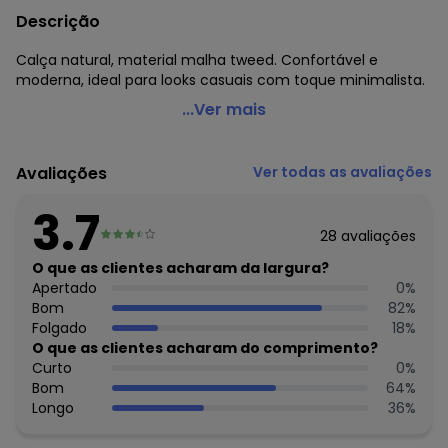
Descrição
Calça natural, material malha tweed. Confortável e
moderna, ideal para looks casuais com toque minimalista.
Quintess - Calça Natural em Malha Tweed.
...Ver mais
Código do produto: 3803521
Comprimento: Longo
Avaliações
Ver todas as avaliações
Tecido: Malha tweed 225g 48% algodão, 31% viscose, 15%
poliéster, 5% linho, 1% elastano meia malha - tweed
3.7
28
avaliações
Histórico de preços
O que as clientes acharam da largura?
O preço apresentado abaixo é o menor oferecido em
Apertado
0
%
algum dia do mês, para o menor tamanho disponível.
Bom
82
%
N/D*
agosto/2026
Folgado
18
%
R$ 130,99
julho/2026
O que as clientes acharam do comprimento?
R$ 100,99
junho/2026
Curto
0
%
R$ 135,99
maio/2026
Bom
64
%
R$ 135,99
abril/2026
Longo
36
%
R$ 145,99
março/2026
R$ 140,99
fevereiro/2026