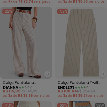
ou
4x
de
R$ 32,74
sem
juros
ou
3x
de
R$ 36,66
sem
juros
-22%
-59%
Dianna - Calça Pantalona Femi
En
Calça Pantalona
Calça Pantalona Twill
DIANNA
ENDLESS
Feminina (Bege)
Lurex (Bege)
R$ 115,99
R$ 149,99
R$ 108,64
R$ 264,99
ou
3x
de
R$ 38,66
sem
juros
ou
3x
de
R$ 36,21
sem
juros
-40%
-22%
NEW