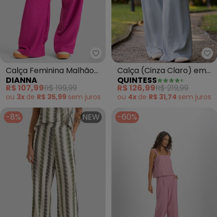
Dianna - Calça Feminina Malhã
Qu
Calça Feminina Malhão
Calça (Cinza Claro) em
DIANNA
QUINTESS
Maquinetado (Roxo)
Viscose Plana Sarjada
R$ 107,99
R$ 199,99
R$ 126,99
R$ 219,99
ou
3x
de
R$ 35,99
sem
juros
ou
4x
de
R$ 31,74
sem
juros
-8%
NEW
-60%