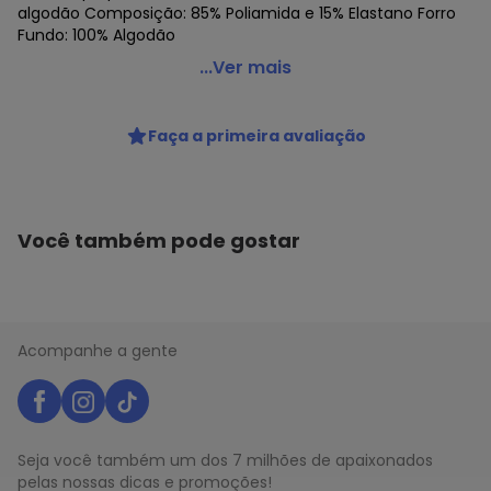
algodão Composição: 85% Poliamida e 15% Elastano Forro
Fundo: 100% Algodão
Duloren - Calcinha Alta Duloren 114195
...Ver mais
Código do produto: 21837898
Colecao : ELEGANCE
Faça a primeira avaliação
Você também pode gostar
Acompanhe a gente
Seja você também um dos 7 milhões de apaixonados
pelas nossas dicas e promoções!