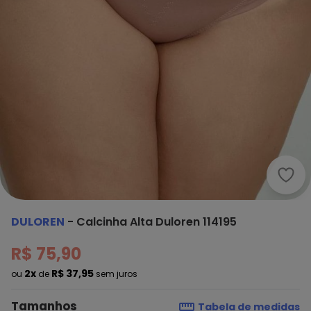
Dulo
DULOREN
-
Calcinha Alta Duloren 114195
R$ 75,90
2x
R$ 37,95
ou
de
sem juros
Tamanhos
Tabela de medidas