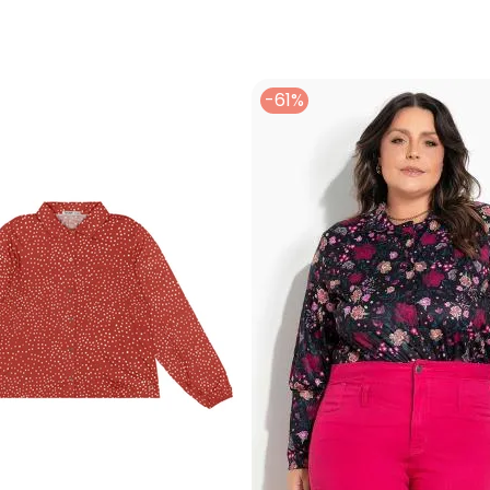
-61%
Nome
Digite seu e-mail
Telefone
Ao enviar o cadastro, você
Privacidade