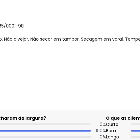
085/0001-98
 Não alvejar, Não secar em tambor, Secagem em varal, Temper
gum dia do mês, para o menor tamanho disponível.
acharam da largura?
O que as cli
0
%
Curto
100
%
Bom
0
%
Longo