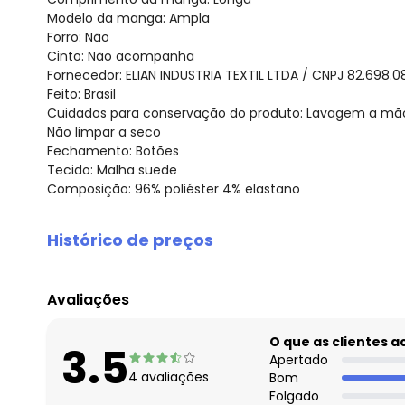
Modelo da manga: Ampla
Forro: Não
Cinto: Não acompanha
Fornecedor: ELIAN INDUSTRIA TEXTIL LTDA / CNPJ 82.698.
Feito: Brasil
Cuidados para conservação do produto: Lavagem a mão,
Não limpar a seco
Fechamento: Botões
Tecido: Malha suede
Composição: 96% poliéster 4% elastano
Histórico de preços
O preço apresentado abaixo é o menor oferecido em al
agosto/2026
Avaliações
julho/2026
junho/2026
O que as clientes 
3.5
maio/2026
Apertado
4
avaliações
Bom
abril/2026
Folgado
março/2026