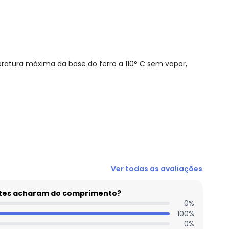
atura máxima da base do ferro a 110° C sem vapor,
N/D*
Ver todas as avaliações
R$ 45,98
N/D*
entes acharam do comprimento?
R$ 45,98
0
%
100
%
R$ 45,98
0
%
R$ 45,98