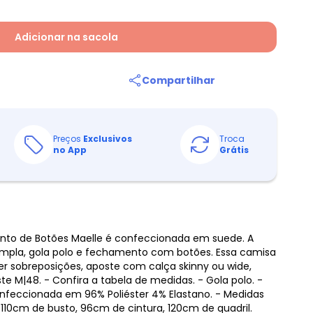
Adicionar na sacola
Compartilhar
Preços
Exclusivos
Troca
no App
Grátis
to de Botões Maelle é confeccionada em suede. A
pla, gola polo e fechamento com botões. Essa camisa
zer sobreposições, aposte com calça skinny ou wide,
ste M|48. - Confira a tabela de medidas. - Gola polo. -
feccionada em 96% Poliéster 4% Elastano. - Medidas
 110cm de busto, 96cm de cintura, 120cm de quadril.