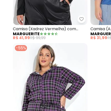
Marguerite - C
Camisa (Xadrez Vermelha) com
Camisa (A
MARGUERITE
MARGUER
Botões Plus Size
Longas Plu
R$ 41,99
R$ 99,99
R$ 31,99
R
-55%