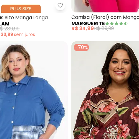
a Feminina Adulto (Cinza)
Secret Glam - Camisa Plus Size
Camisa (Floral) com Mang
us Size Manga Longa
MARGUERITE
LAM
Bufantes Plus Size
o)
R$ 34,99
R$ 89,99
$ 289,99
 33,99
sem
juros
-70%