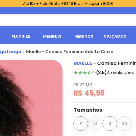
Até 10x + Frete Grátis R$249 Brasil - cupom 8DO8
PLUS SIZE
MENINAS
MENINOS
CALÇADOS
ga Longa
Maelle - Camisa Feminina Adulto Cinza
MAELLE
-
Camisa Feminin
(
3,5
)
4
avaliações
R$ 229,90
R$ 45,98
Tamanhos
P
M
G
GG