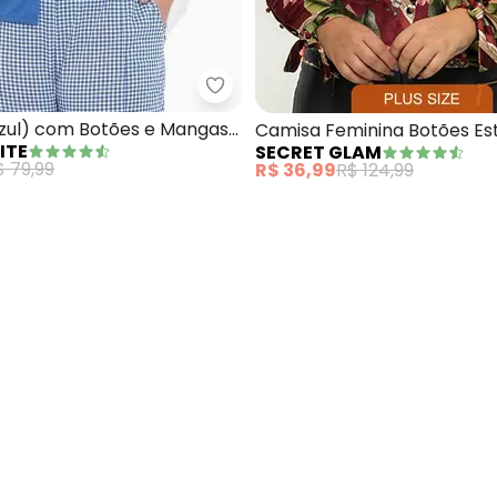
amisa (Xadrez Vermelha) com Botões Plus Size
Marguerite - Camisa (Azul) com
zul) com Botões e Mangas
Camisa Feminina Botões E
ITE
SECRET GLAM
s Size
Floral (Rosa)
$ 79,99
R$ 36,99
R$ 124,99