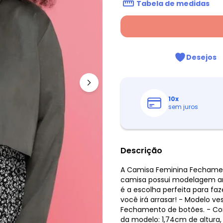
Tabela de medidas
Desejos
10
x
sem juros
Descrição
A Camisa Feminina Fechamen
camisa possui modelagem am
é a escolha perfeita para fa
você irá arrasar! - Modelo ve
Fechamento de botões. - Con
da modelo: 1,74cm de altura,