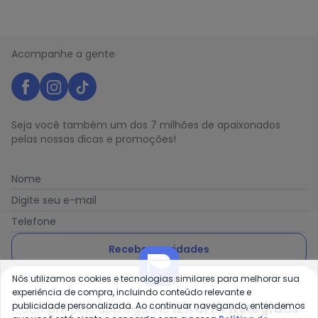
Acompanhe a gente
Seja você também um dos 7 milhões de apaixonados
pelas nossas dicas e promoções!
Nome
Digite seu e-mail
Telefone
Receber novidades
Nós utilizamos cookies e tecnologias similares para melhorar sua
Ao enviar o cadastro, você concorda com a nossa
Política
experiência de compra, incluindo conteúdo relevante e
de Privacidade
publicidade personalizada. Ao continuar navegando, entendemos
Compre pelo app e ganhe
12% OFF + frete grátis