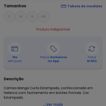
Tamanhos
Tabela de medidas
P
M
G
GG
Produto indisponível
10
x
Preços
Exclusivos
Troca
sem juros
no App
Grátis
Descrição
Camisa Manga Curta Estampada, confeccionada em
helanca com fechamento em botões frontais. Cor:
Estampada.
Moda Pop - Camisa Manga Curta Estampada
...Ver mais