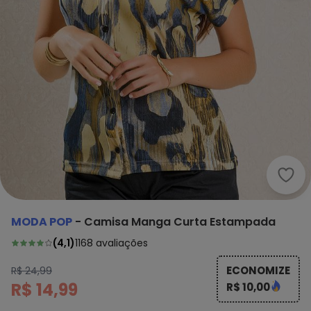
Moda
MODA POP
-
Camisa Manga Curta Estampada
(
4,1
)
1168
avaliações
ECONOMIZE
R$ 24,99
R$ 14,99
R$ 10,00