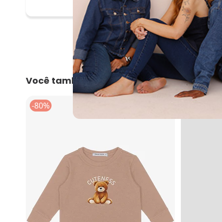
Você também pode gostar
-80%
-70%