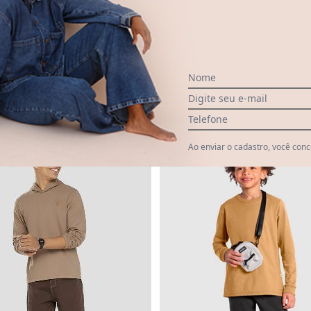
Ver todas as avaliações
Nome
Digite seu e-mail
Telefone
NEW
-20%
Ao enviar o cadastro, você con