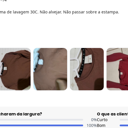
a de lavagem 30C. Não alvejar. Não passar sobre a estampa.
acharam da largura?
O que as cli
0
%
Curto
100
%
Bom