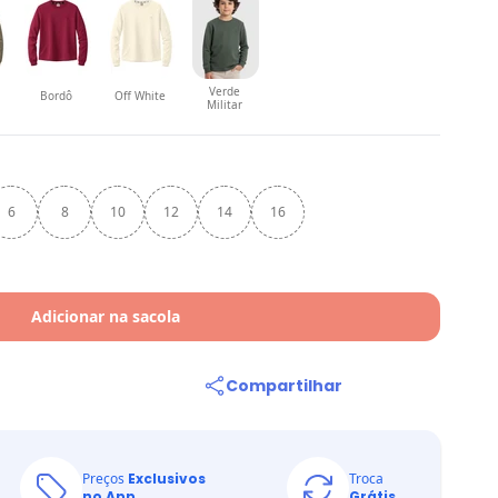
Verde
Bordô
Off White
Militar
6
8
10
12
14
16
Adicionar na sacola
Compartilhar
Preços
Exclusivos
Troca
no App
Grátis