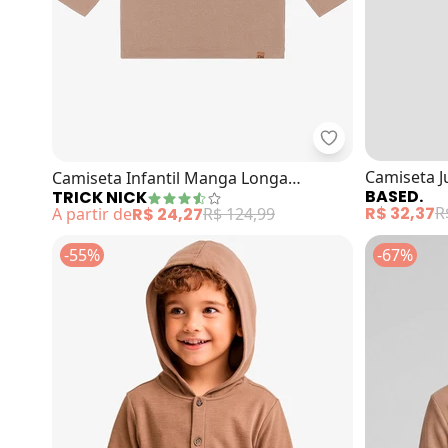
Trick Nick - Ca
Camiseta J
Camiseta Infantil Manga Longa
BASED.
TRICK NICK
Longa com
(Marrom)
R$ 32,37
R
A partir de
R$ 24,27
R$ 124,99
-55%
-67%