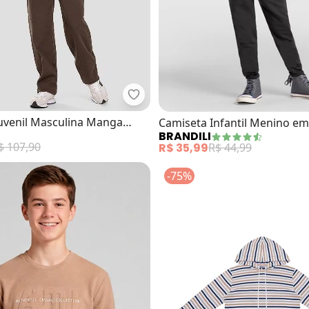
Based. - Camiseta Juvenil Mascu
miseta Infantil Manga Longa (Marrom)
uvenil Masculina Manga
Camiseta Infantil Menino e
BRANDILI
 Capuz (Marrom)
(Marrom)
$ 107,90
R$ 35,99
R$ 44,99
-75%