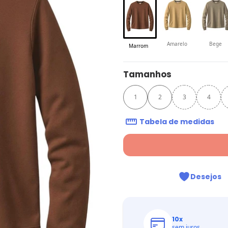
Amarelo
Bege
Marrom
Tamanhos
1
2
3
4
Tabela de medidas
Desejos
10
x
sem juros