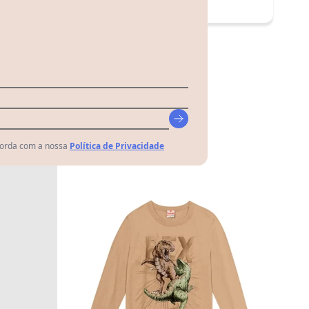
-20%
corda com a nossa
Política de Privacidade