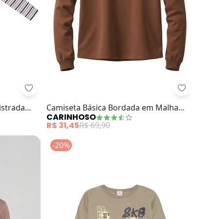
lha (Marrom)
Minty - Camiseta Juvenil Masculina Listrada (Marro
Carinhoso
istrada
Camiseta Básica Bordada em Malha
CARINHOSO
(Marrom)
R$ 31,45
R$ 69,90
-20%