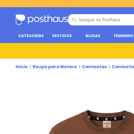
CATEGORIAS
VESTIDOS
BLUSAS
FEMININO
Inicio
Roupa para Menino
Camisetas
Camiseta