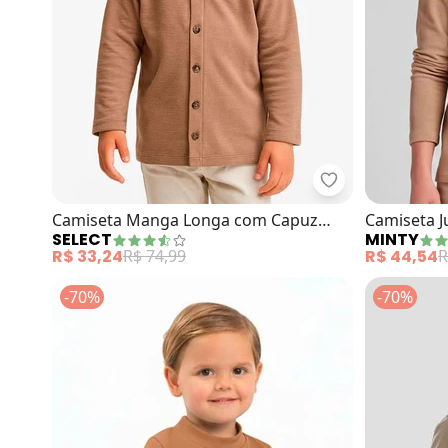
Select - Camis
Camiseta Manga Longa com Capuz
Camiseta J
SELECT
MINTY
(Marrom)
R$ 33,24
R$ 74,99
R$ 44,54
R
-70%
-70%