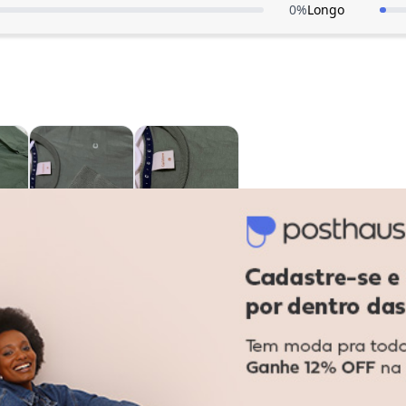
0
%
Longo