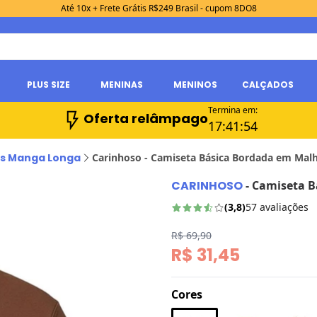
Até 10x + Frete Grátis R$249 Brasil - cupom 8DO8
PLUS SIZE
MENINAS
MENINOS
CALÇADOS
Termina em:
Oferta relâmpago
17:
41:
53
s Manga Longa
Carinhoso - Camiseta Básica Bordada em Ma
CARINHOSO
-
Camiseta B
(
3,8
)
57
avaliações
R$ 69,90
R$ 31,45
Cores