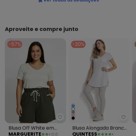
Ver todas as avaliações
Aproveite e compre junto
-57%
-20%
Marguerite - Blusa Off White e
Quin
Blusa Off White em
Blusa Alongada Branca
MARGUERITE
QUINTESS
Malha de Viscose
com Decote V