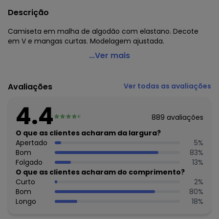
Descrição
Camiseta em malha de algodão com elastano. Decote
em V e mangas curtas. Modelagem ajustada.
bonprix - Camiseta Decote V Branco
...Ver mais
Código do produto: 2532929
Tecido: Malha
Avaliações
Ver todas as avaliações
Composição: 96% algodão, 4% elastano
4.4
Histórico de preços
889
avaliações
O preço apresentado abaixo é o menor oferecido em
O que as clientes acharam da largura?
algum dia do mês, para o menor tamanho disponível.
Apertado
5
%
N/D*
agosto/2026
Bom
83
%
N/D*
julho/2026
Folgado
13
%
N/D*
junho/2026
O que as clientes acharam do comprimento?
N/D*
maio/2026
Curto
2
%
N/D*
abril/2026
Bom
80
%
N/D*
março/2026
Longo
18
%
N/D*
fevereiro/2026