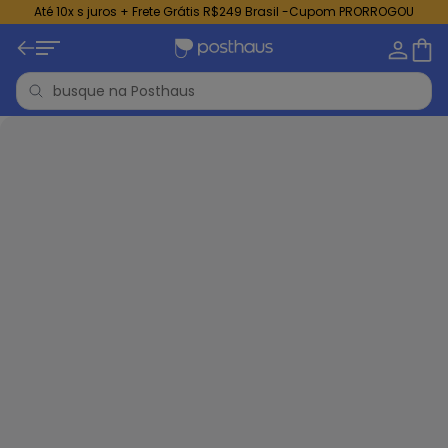
Até 10x s juros + Frete Grátis R$249 Brasil -Cupom PRORROGOU