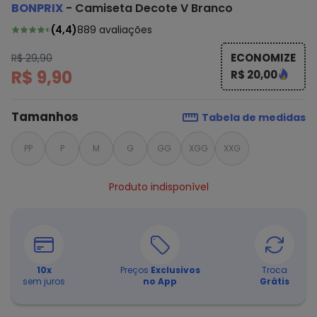
BONPRIX
-
Camiseta Decote V Branco
(
4,4
)
889
avaliações
ECONOMIZE
R$ 29,90
R$ 9,90
R$ 20,00
Tamanhos
Tabela de medidas
PP
P
M
G
GG
XGG
XXG
Produto indisponível
10
x
Preços
Exclusivos
Troca
sem juros
no App
Grátis