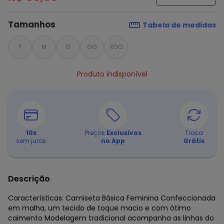
Tamanhos
Tabela de medidas
P
M
G
GG
XGG
Produto indisponível
10
x
Preços
Exclusivos
Troca
sem juros
no App
Grátis
Descrição
Características: Camiseta Básica Feminina Confeccionada
em malha, um tecido de toque macio e com ótimo
caimento Modelagem tradicional acompanha as linhas do