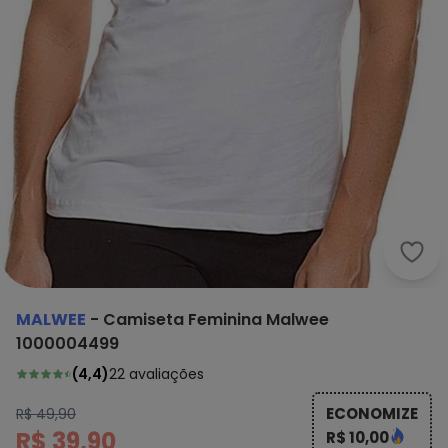
Malw
MALWEE
-
Camiseta Feminina Malwee
1000004499
(
4,4
)
22
avaliações
ECONOMIZE
R$ 49,90
R$ 39,90
R$ 10,00