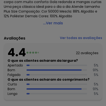
corpo com muito conforto Gola redonda e mangas curtas
Uma peça clássica ideal para o dia a dia Atende tamanho
Plus Size Composição: Cor 50000 Mescla: 88% Algodão e
12% Poliéster Demais Cores: 100% Algodão
Malwee - Camiseta Feminina Malwee 1000004499
...Ver mais
Código do produto: 22240210
Colecao : BÁSICO
Avaliações
Ver todas as avaliações
Histórico de preços
4.4
O preço apresentado abaixo é o menor oferecido em
22
avaliações
algum dia do mês, para o menor tamanho disponível.
O que as clientes acharam da largura?
N/D*
agosto/2026
Apertado
5
%
N/D*
julho/2026
Bom
91
%
N/D*
junho/2026
Folgado
5
%
N/D*
maio/2026
O que as clientes acharam do comprimento?
N/D*
abril/2026
Curto
5
%
N/D*
março/2026
Bom
91
%
N/D*
fevereiro/2026
Longo
5
%