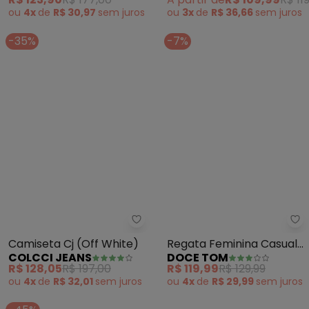
R$ 123,90
R$ 177,00
A partir de
R$ 109,99
R$ 11
ou
4x
de
R$ 30,97
sem
juros
ou
3x
de
R$ 36,66
sem
juros
-35%
-7%
Colcci Jeans - Camiseta Cj (Off
Camiseta Cj (Off White)
Regata Feminina Casual
COLCCI JEANS
DOCE TOM
Confortável Malha
R$ 128,05
R$ 197,00
R$ 119,99
R$ 129,99
Soltinha
ou
4x
de
R$ 32,01
sem
juros
ou
4x
de
R$ 29,99
sem
juros