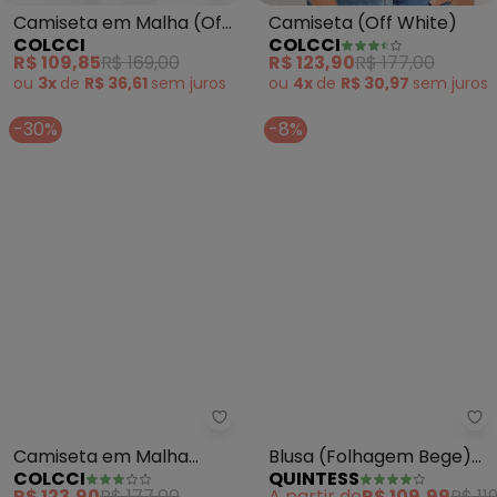
Camiseta em Malha (Off
Camiseta (Off White)
COLCCI
COLCCI
White)
R$ 109,85
R$ 169,00
R$ 123,90
R$ 177,00
ou
3x
de
R$ 36,61
sem
juros
ou
4x
de
R$ 30,97
sem
juros
-30%
-8%
Colcci - Camiseta em Malha (B
Qu
Camiseta em Malha
Blusa (Folhagem Bege)
COLCCI
QUINTESS
(Bege)
em Linho