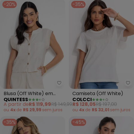
-20%
-35%
Quintess - Blusa (Off White) em
Co
Blusa (Off White) em
Camiseta (Off White)
QUINTESS
COLCCI
Linho
A partir de
R$ 119,99
R$ 149,99
R$ 128,05
R$ 197,00
ou
4x
de
R$ 29,99
sem
juros
ou
4x
de
R$ 32,01
sem
juros
-35%
-45%