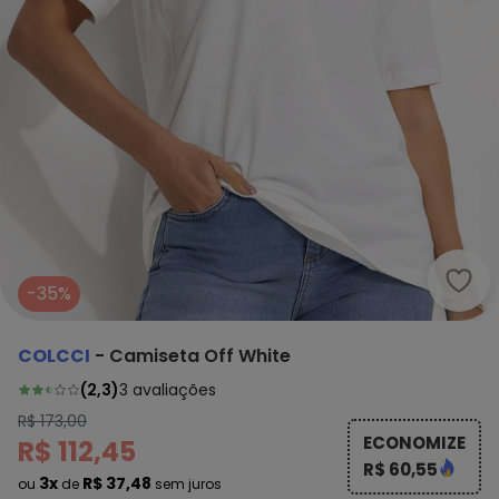
Colc
-35%
COLCCI
-
Camiseta Off White
(
2,3
)
3
avaliações
R$ 173,00
ECONOMIZE
R$ 112,45
R$ 60,55
3x
R$ 37,48
ou
de
sem juros