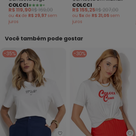
COLCCI
COLCCI
Off White
R$ 119,90
R$ 169,00
R$ 155,25
R$ 207,00
ou
4x
de
R$ 29,97
sem
ou
5x
de
R$ 31,05
sem
juros
juros
Você também pode gostar
-35%
-30%