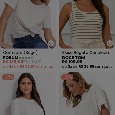
Forum - Camiseta (Bege)
Do
Camiseta (Bege)
Blusa Regata Canelada
FORUM
DOCE TOM
Listrada ( Listras Bege)
R$ 128,05
R$ 197,00
R$ 109,99
ou
4x
de
R$ 32,01
sem
juros
ou
3x
de
R$ 36,66
sem
juros
-35%
-30%