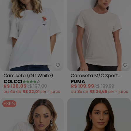
Colcci - Camiseta (Off White)
Pu
Camiseta (Off White)
Camiseta M/C Sport
COLCCI
PUMA
Graphic Tee (Bege)
R$ 128,05
R$ 197,00
R$ 109,99
R$ 199,99
ou
4x
de
R$ 32,01
sem
juros
ou
3x
de
R$ 36,66
sem
juros
-35%