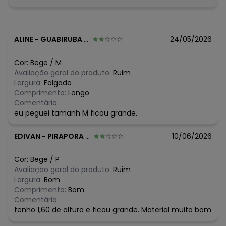
Tecido: Malha
Composição: 100% Algodão
Histórico de preços
ALINE
-
GUABIRUBA - SC
24/05/2026
O preço apresentado abaixo é o menor oferecido em
algum dia do mês, para o menor tamanho disponível.
Cor:
Bege
/
M
N/D*
agosto/2026
Avaliação geral do produto:
Ruim
R$ 103,8
julho/2026
Largura:
Folgado
N/D*
junho/2026
Comprimento:
Longo
N/D*
maio/2026
Comentário:
N/D*
abril/2026
eu peguei tamanh M ficou grande.
N/D*
março/2026
R$ 103,8
fevereiro/2026
EDIVAN
-
PIRAPORA - MG
10/06/2026
Cor:
Bege
/
P
Avaliação geral do produto:
Ruim
Largura:
Bom
Comprimento:
Bom
Comentário:
tenho 1,60 de altura e ficou grande. Material muito bom