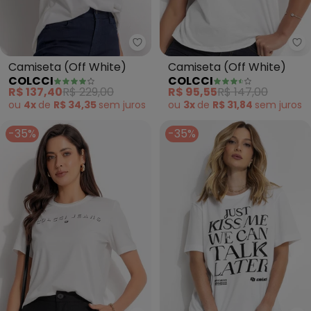
Colcci - Camiseta (Off White)
Camiseta (Off White)
Camiseta (Off White)
COLCCI
COLCCI
R$ 137,40
R$ 229,00
R$ 95,55
R$ 147,00
ou
4x
de
R$ 34,35
sem
juros
ou
3x
de
R$ 31,84
sem
juros
-35%
-35%