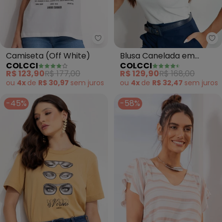
Colcci - Camiseta (Off White)
Co
Camiseta (Off White)
Blusa Canelada em
COLCCI
COLCCI
Viscose(Off White)
R$ 123,90
R$ 177,00
R$ 129,90
R$ 168,00
ou
4x
de
R$ 30,97
sem
juros
ou
4x
de
R$ 32,47
sem
juros
-45%
-58%