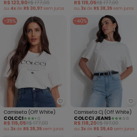
R$ 123,90
R$ 177,00
R$ 115,05
R$ 177,00
ou
4x
de
R$ 30,97
sem
juros
ou
3x
de
R$ 38,35
sem
juros
-35%
-40%
Colcci - Camiseta (Off White)
Co
Camiseta (Off White)
Camiseta Cj (Off White)
COLCCI
COLCCI JEANS
R$ 115,05
R$ 177,00
R$ 118,20
R$ 197,00
ou
3x
de
R$ 38,35
sem
juros
ou
3x
de
R$ 39,40
sem
juros