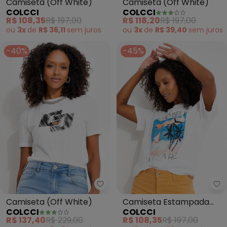
Camiseta (Off White)
Camiseta (Off White)
COLCCI
COLCCI
R$ 108,35
R$ 197,00
R$ 118,20
R$ 197,00
ou
3x
de
R$ 36,11
sem
juros
ou
3x
de
R$ 39,40
sem
juros
-40%
-45%
Colcci - Camiseta (Off White)
Co
Camiseta (Off White)
Camiseta Estampada
COLCCI
COLCCI
(Off White)
R$ 137,40
R$ 229,00
R$ 108,35
R$ 197,00