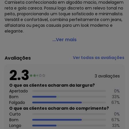
Camiseta confeccionada em algodão macio, modelagem
reta e gola careca. Possui logo discreto em relevo tonal no
peito, proporcionando um toque sofisticado e minimalista.
Versátil e confortável, combina perfeitamente com jeans,
alfaiataria ou peças casuais para um look moderno e
elegante.
Colcci - Camiseta Off White
...Ver mais
Código do produto: 3887080
Modelagem: Ampla
Avaliações
Ver todas as avaliações
Comprimento da Manga: Curta
Forro: Não
2.3
Cinto: Não Acompanha
3
avaliações
Decote Frente : Redondo
Decote Costas: Redondo
O que as clientes acharam da largura?
Fornecedor: AMC TEXTIL LTDA / CNPJ 75.364.570/0007-55
Apertado
0
%
Feito: Brasil
Bom
33
%
Cuidados para conservação do produto: Temperatura
Folgado
67
%
Máxima De Lavagem 40°C. Processo Normal Não Alvejar
O que as clientes acharam do comprimento?
Não Secar Em Tambor Secagem Em Varal À Sombra
Curto
0
%
Temperatura Máxima Da Base Do Ferro De 150°C Não
Bom
67
%
Limpar A Seco
Longo
33
%