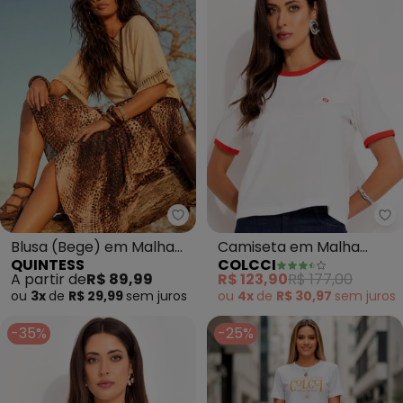
Quintess - Blusa (Bege) em Mal
Co
Blusa (Bege) em Malha
Camiseta em Malha
QUINTESS
COLCCI
de Viscose
(Bege)
A partir de
R$ 89,99
R$ 123,90
R$ 177,00
ou
3x
de
R$ 29,99
sem
juros
ou
4x
de
R$ 30,97
sem
juros
-35%
-25%