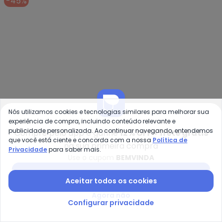
-45%
Nós utilizamos cookies e tecnologias similares para melhorar sua
experiência de compra, incluindo conteúdo relevante e
publicidade personalizada. Ao continuar navegando, entendemos
Compre pelo app e ganhe
12% OFF + frete grátis
Colcci Jeans - Camiseta com Ap
Do
que você está ciente e concorda com a nossa
Política de
na sua primeira compra
Privacidade
para saber mais.
Camiseta com Aplicação
Blusa Canelada Regata
Use o cupom
BEMVINDA
COLCCI JEANS
DOCE TOM
Cj (Off White)
(Bege)
R$ 98,45
R$ 179,00
R$ 99,99
Baixar app Posthaus
ou
3x
de
R$ 32,81
sem
juros
ou
3x
de
R$ 33,33
sem
juros
Aceitar todos os cookies
Agora não
-35%
-35%
Configurar privacidade