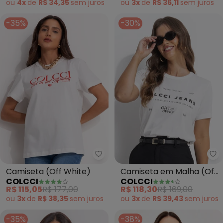
ou
4x
de
R$ 34,35
sem
juros
ou
3x
de
R$ 36,11
sem
juros
-35%
-30%
Colcci - Camiseta (Off White)
Co
Camiseta (Off White)
Camiseta em Malha (Off
COLCCI
COLCCI
White)
R$ 115,05
R$ 177,00
R$ 118,30
R$ 169,00
ou
3x
de
R$ 38,35
sem
juros
ou
3x
de
R$ 39,43
sem
juros
-35%
-38%