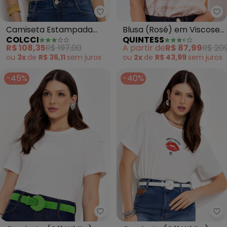
Colcci - Camiseta Estampada 
Qu
Camiseta Estampada
Blusa (Rosé) em Viscose
COLCCI
QUINTESS
(Bege)
Plana
R$ 108,35
R$ 197,00
A partir de
R$ 87,99
R$ 209
ou
3x
de
R$ 36,11
sem
juros
ou
2x
de
R$ 43,99
sem
juros
-45%
-40%
Colcci - Camiseta (Off White)
Co