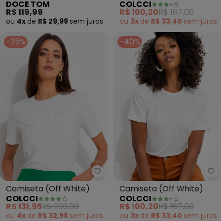
DOCE TOM
COLCCI
Listrada Decote
R$ 119,99
R$ 100,20
R$ 167,00
Quadrado (Bege)
ou
4x
de
R$ 29,99
sem
juros
ou
3x
de
R$ 33,40
sem
juros
-35%
-40%
Colcci - Camiseta (Off White)
Co
Camiseta (Off White)
Camiseta (Off White)
COLCCI
COLCCI
R$ 131,95
R$ 203,00
R$ 100,20
R$ 167,00
ou
4x
de
R$ 32,98
sem
juros
ou
3x
de
R$ 33,40
sem
juros