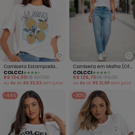
Colcci - Camiseta Estampada (
Co
Camiseta Estampada
Camiseta em Malha (Off
COLCCI
COLCCI
(Off White)
White)
R$ 134,55
R$ 207,00
R$ 126,75
R$ 169,00
ou
4x
de
R$ 33,63
sem
juros
ou
4x
de
R$ 31,68
sem
juros
-44%
-30%