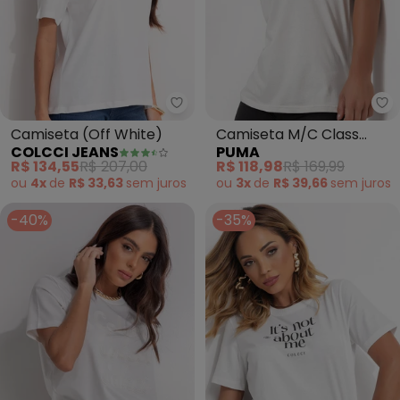
Colcci Jeans - Camiseta (Off W
Pu
Camiseta (Off White)
Camiseta M/C Class
COLCCI JEANS
PUMA
Relaxed Tee (Bege)
R$ 134,55
R$ 207,00
R$ 118,98
R$ 169,99
ou
4x
de
R$ 33,63
sem
juros
ou
3x
de
R$ 39,66
sem
juros
-40%
-35%