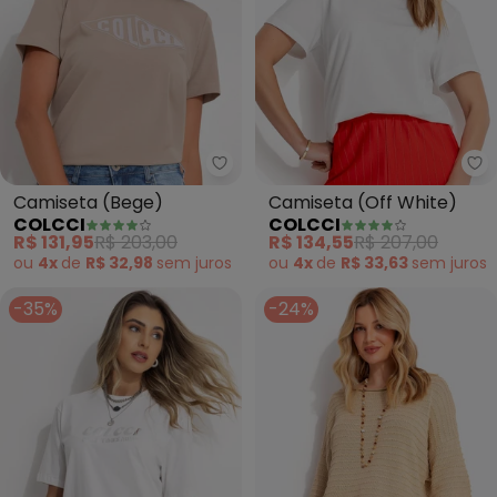
Colcci - Camiseta (Bege)
Co
Camiseta (Bege)
Camiseta (Off White)
COLCCI
COLCCI
R$ 131,95
R$ 203,00
R$ 134,55
R$ 207,00
ou
4x
de
R$ 32,98
sem
juros
ou
4x
de
R$ 33,63
sem
juros
-35%
-24%