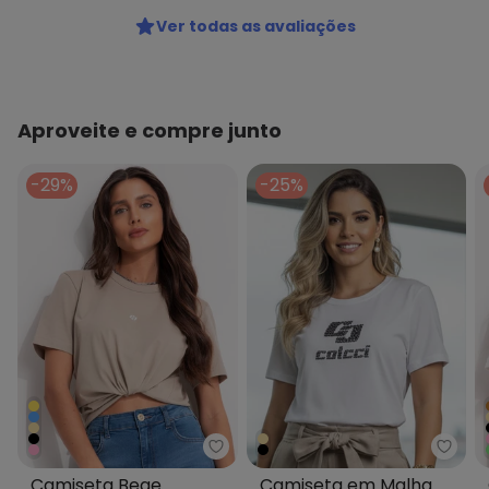
Ver todas as avaliações
Aproveite e compre junto
-29%
-25%
Colcci - Camiseta Bege
Colcc
Camiseta Bege
Camiseta em Malha