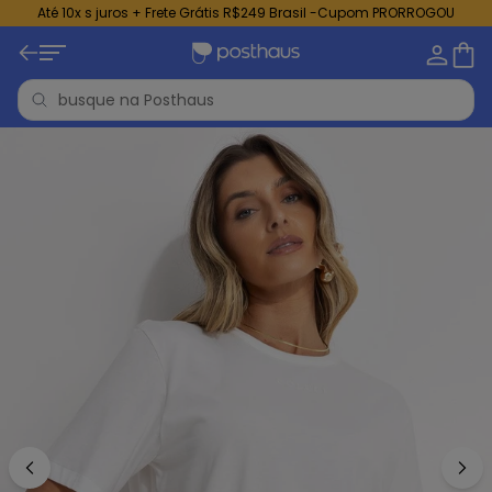
Até 10x s juros + Frete Grátis R$249 Brasil -Cupom PRORROGOU