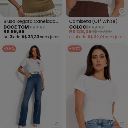
Doce Tom - Blusa Regata Cane
Co
Blusa Regata Canelada
Camiseta (Off White)
DOCE TOM
COLCCI
(Bege)
R$ 99,99
R$ 128,05
R$ 197,00
ou
3x
de
R$ 33,33
sem
juros
ou
4x
de
R$ 32,01
sem
juros
-35%
-30%
Colcci - Camiseta em Malha (Of
Co