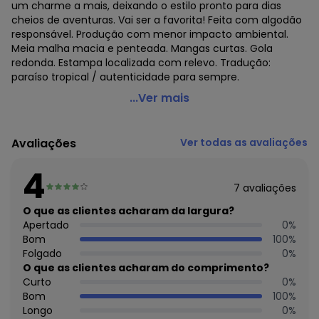
um charme a mais, deixando o estilo pronto para dias
cheios de aventuras. Vai ser a favorita! Feita com algodão
responsável. Produção com menor impacto ambiental.
Meia malha macia e penteada. Mangas curtas. Gola
redonda. Estampa localizada com relevo. Tradução:
paraíso tropical / autenticidade para sempre.
Alakazoo - Camiseta Penteada com Estampa Verde
...Ver mais
Código do produto: 8289378
Fornecedor: LUNELLI COMERCIO DO VESTUARIO LTDA / CNPJ
Avaliações
Ver todas as avaliações
75.552.133/0001-70
Feito: BRASIL
4
Cuidados para conservação do produto: Lavagem a mão;
7
avaliações
Não alvejar; Não secar em tambor; Secagem em varal à
sombra; Não passar; Não limpar a seco; Limpeza a úmido
O que as clientes acharam da largura?
profissional; Processo suave;
Apertado
0
%
Tecido: Algodão
Bom
100
%
Composição: 100% algodão
Folgado
0
%
O que as clientes acharam do comprimento?
Histórico de preços
Curto
0
%
Bom
100
%
O preço apresentado abaixo é o menor oferecido em
Longo
0
%
algum dia do mês, para o menor tamanho disponível.