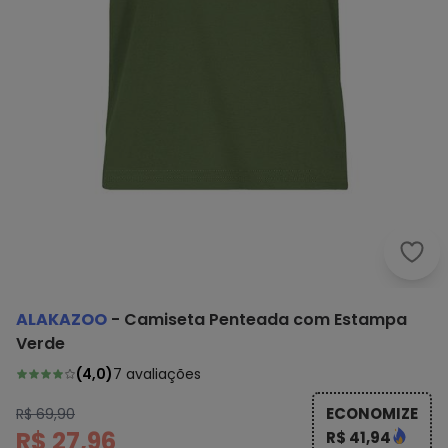
Alak
ALAKAZOO
-
Camiseta Penteada com Estampa
Verde
(
4,0
)
7
avaliações
ECONOMIZE
R$ 69,90
R$ 27,96
R$ 41,94