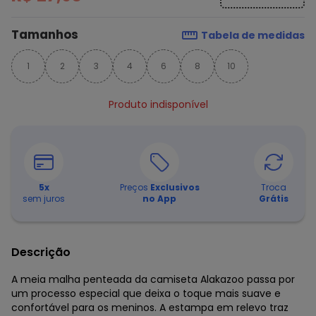
Tamanhos
Tabela de medidas
1
2
3
4
6
8
10
Produto indisponível
5
x
Preços
Exclusivos
Troca
sem juros
no App
Grátis
Descrição
A meia malha penteada da camiseta Alakazoo passa por
um processo especial que deixa o toque mais suave e
confortável para os meninos. A estampa em relevo traz