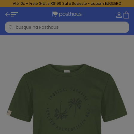
Até 10x + Frete Grátis R$199 Sul e Sudeste - cupom EUQUERO