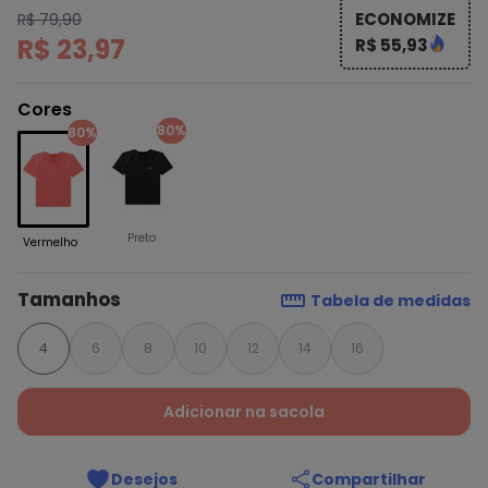
ECONOMIZE
R$ 79,90
R$ 23,97
R$ 55,93
Cores
80%
80%
Preto
Vermelho
Tamanhos
Tabela de medidas
4
6
8
10
12
14
16
Adicionar na sacola
Desejos
Compartilhar