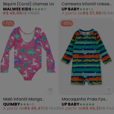
Biquíni (Coral) Lhamas Uv
Camiseta Infantil Unissex
MALWEE KIDS
UP BABY
com Fps +50 (Rosa)
R$ 48,96
R$ 139,90
A partir de
R$ 37,96
R$ 94,
-70%
-65%
Quimby - Maiô Infantil Manga L
Up
Maiô Infantil Manga
Macaquinho Praia Fps
QUIMBY
UP BABY
Longa Fps 50+ (Rosa)
50+ Animais Up Baby Azul
A partir de
R$ 46,47
R$ 154,90
A partir de
R$ 40,21
R$ 114,