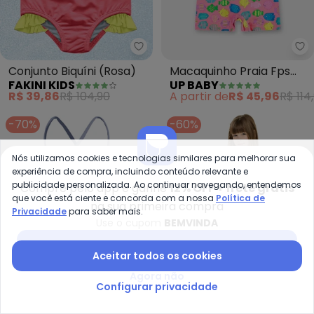
Fakini Kids - Conjunto Biquíni (R
Up
Conjunto Biquíni (Rosa)
Macaquinho Praia Fps
FAKINI KIDS
UP BABY
50+ Peixinhos (Rosa)
R$ 39,86
R$ 104,90
A partir de
R$ 45,96
R$ 114
-70%
-60%
Nós utilizamos cookies e tecnologias similares para melhorar sua
experiência de compra, incluindo conteúdo relevante e
publicidade personalizada. Ao continuar navegando, entendemos
Compre pelo app e ganhe
12% OFF + frete grátis
que você está ciente e concorda com a nossa
Política de
na sua primeira compra
Privacidade
para saber mais.
Use o cupom
BEMVINDA
Baixar app Posthaus
Aceitar todos os cookies
Agora não
Configurar privacidade