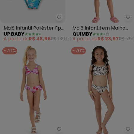
Up Baby - Maiô Infantil Poliéste
Qu
Maiô Infantil Poliéster Fps
Maiô Infantil em Malha
UP BABY
QUIMBY
+50 (Azul)
Fps +50 (Rosa)
A partir de
R$ 48,96
R$ 139,90
A partir de
R$ 23,97
R$ 79,
-70%
-70%
Elian - Biquíni Infantil Menina 
Ma