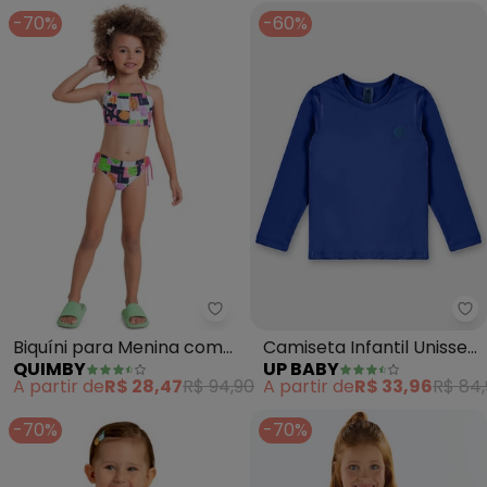
-70%
-60%
Quimby - Biquíni para Menina c
Up
Biquíni para Menina com
Camiseta Infantil Unissex
QUIMBY
UP BABY
Fps +50 (Azul)
Uv Fps +50 (Azul)
A partir de
R$ 28,47
R$ 94,90
A partir de
R$ 33,96
R$ 84
-70%
-70%