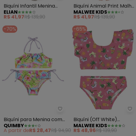
Biquíni Infantil Menina
Biquíni Animal Print Malha
ELIAN
MALWEE KIDS
Estampado Elian (Rosa)
Uv (Off White)
R$ 41,97
R$ 139,90
R$ 41,97
R$ 139,90
-70%
-65%
Quimby - Biquíni para Menina c
Ma
Biquíni para Menina com
Biquíni (Off White)
QUIMBY
MALWEE KIDS
Fps +50 (Roxo)
Lhamas Uv
A partir de
R$ 28,47
R$ 94,90
R$ 48,96
R$ 139,90