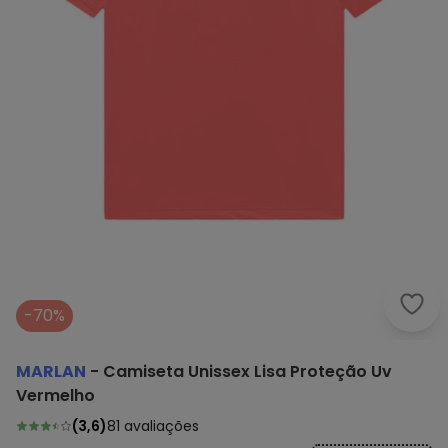
Marl
-70%
MARLAN
-
Camiseta Unissex Lisa Proteção Uv
Vermelho
(
3,6
)
81
avaliações