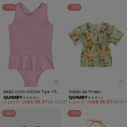
-70%
-70%
Quimby - Maiô com Glitter Fps 
Qu
Maiô com Glitter Fps +50
Saida de Praia
QUIMBY
QUIMBY
(Rosa)
Estampada Menina
A partir de
R$ 38,97
R$ 129,90
A partir de
R$ 35,97
R$ 119,
(Verde)
-60%
-70%