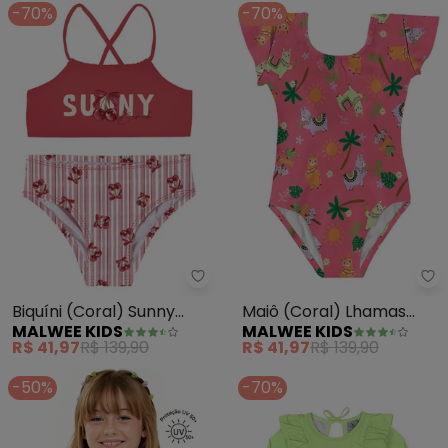
-70%
-70%
Malwee Kids - Biquíni (Coral) S
Ma
Biquíni (Coral) Sunny
Maiô (Coral) Lhamas
MALWEE KIDS
MALWEE KIDS
Beach Uv
Malha Uv
R$ 41,97
R$ 139,90
R$ 41,97
R$ 139,90
-50%
-70%