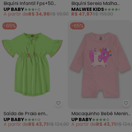
Biquíni Infantil Fps+50
Biquíni Sereia Malha
UP BABY
MALWEE KIDS
com Forro (Roxo)
Glitter Uv (Rosa)
A partir de
R$ 34,96
R$ 99,90
R$ 47,97
R$ 159,90
-65%
-65%
Up Baby - Saída de Praia em Po
Up
Saída de Praia em
Macaquinho Bebê Menina
UP BABY
UP BABY
Poliéster Fps+50 (Verde)
Fps +50 (Rosa)
A partir de
R$ 43,71
R$ 124,90
A partir de
R$ 43,71
R$ 124