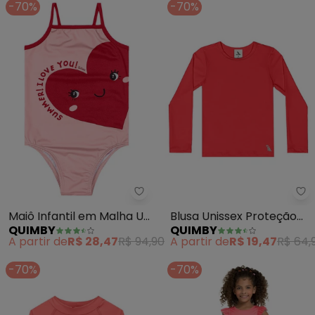
-70%
-70%
Quimby - Maiô Infantil em Malh
Qu
Maiô Infantil em Malha Uv
Blusa Unissex Proteção
QUIMBY
QUIMBY
Dry (Vermelho)
Uv (Vermelho)
A partir de
R$ 28,47
R$ 94,90
A partir de
R$ 19,47
R$ 64,
-70%
-70%