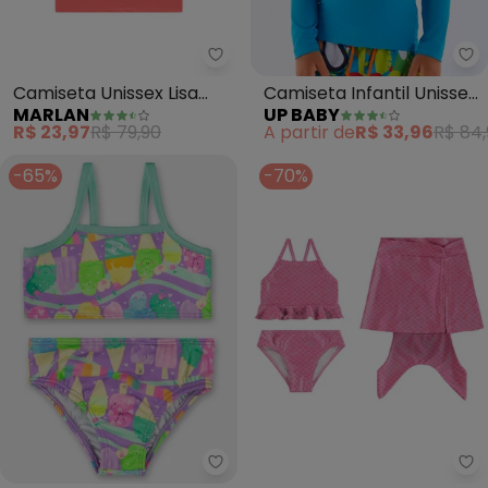
Marlan - Camiseta Unissex Lisa
Up
Camiseta Unissex Lisa
Camiseta Infantil Unissex
MARLAN
UP BABY
Proteção Uv (Vermelho)
Fps +50 (Azul)
R$ 23,97
R$ 79,90
A partir de
R$ 33,96
R$ 84
-65%
-70%
Up Baby - Biquíni Infantil Fps+
Ma