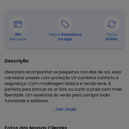
10
x
Preços
Exclusivos
Troca
sem juros
no App
Grátis
Descrição
Ideal para acompanhar os pequenos nos dias de sol, essa
camiseta unissex com proteção UV combina conforto e
segurança. Com modelagem básica e tecido leve, é
perfeita para brincar ao ar livre ou curtir a praia com mais
liberdade. Um essencial do verão para compor looks
funcionais e estilosos.
Marlan - Camiseta Unissex Lisa Proteção Uv Vermelho
...Ver mais
Código do produto: 8024474
Comprimento da manga: Curta
Fotos das Nossas Clientes