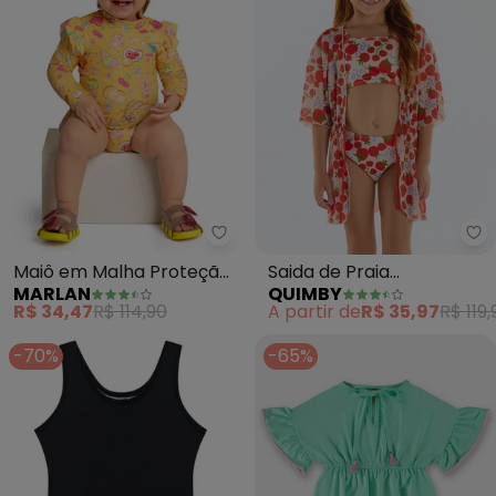
Marlan - Maiô em Malha Prote
Qu
Maiô em Malha Proteção
Saida de Praia
MARLAN
QUIMBY
Uv Cute Ocean
Estampada Menina
R$ 34,47
R$ 114,90
A partir de
R$ 35,97
R$ 119,
(Amarelo)
(Bege)
-70%
-65%