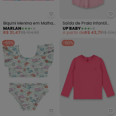
Marlan - Biquíni Menina em Ma
Up
Biquíni Menina em Malha
Saída de Praia Infantil
MARLAN
UP BABY
Beachwear (Rosa )
Fps+50 (Rosa)
R$ 31,47
R$ 104,90
A partir de
R$ 43,71
R$ 124
-65%
-60%
Malwee Kids - Biquíni (Coral) L
Up