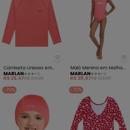
Marlan - Camiseta Unissex em 
Ma
Camiseta Unissex em
Maiô Menina em Malha
MARLAN
MARLAN
Malha Proteção Uv
Beachwear (Vermelho)
R$ 25,47
R$ 84,90
R$ 38,97
R$ 129,90
(Vermelho)
-70%
-70%