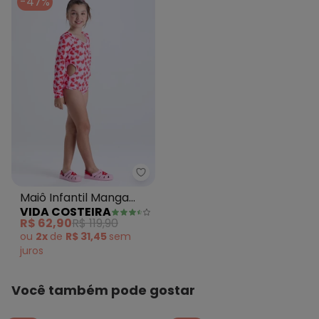
-47%
Vida Costeira - Maiô Infantil M
Maiô Infantil Manga
VIDA COSTEIRA
Longa Uv50+
R$ 62,90
R$ 119,90
ou
2x
de
R$ 31,45
sem
juros
Você também pode gostar