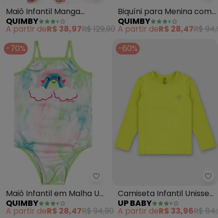
Maiô Infantil Manga
Biquíni para Menina com
QUIMBY
QUIMBY
Longa Fps 50+ (Rosa)
Fps +50 (Roxo)
A partir de
R$ 38,97
R$ 129,90
A partir de
R$ 28,47
R$ 94,
-70%
-60%
Quimby - Maiô Infantil em Malh
Up
Maiô Infantil em Malha Uv
Camiseta Infantil Unissex
QUIMBY
UP BABY
Dry (Verde)
Fps +50 (Amarelo)
A partir de
R$ 28,47
R$ 94,90
A partir de
R$ 33,96
R$ 84