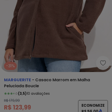
Marg
-31%
MARGUERITE
-
Casaco Marrom em Malha
Peluciada Boucle
(
3,5
)
10
avaliações
R$ 179,99
ECONOMIZE
R$ 123,99
R$ 56,00