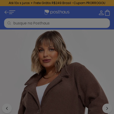
Até 10x s juros + Frete Grátis R$249 Brasil -Cupom PRORROGOU