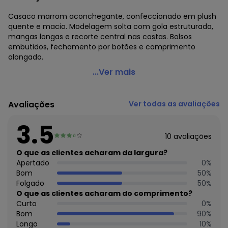
Casaco marrom aconchegante, confeccionado em plush
quente e macio. Modelagem solta com gola estruturada,
mangas longas e recorte central nas costas. Bolsos
embutidos, fechamento por botões e comprimento
alongado.
Marguerite - Casaco Marrom em Malha Peluciada
...Ver mais
Boucle
Código do produto: 3806783
Avaliações
Ver todas as avaliações
Modelagem: Solta
Decote frente: Com gola
3.5
Comprimento da manga: Longa
10
avaliações
Complemento: Recorte central costas;Bolso embutido;
Comprimento: Alongado
O que as clientes acharam da largura?
Fechamento: Em botão
Apertado
0
%
Material: Malha Peluciada Boucle
Bom
50
%
Estação: Inverno
Folgado
50
%
Situação de Uso: Casual
O que as clientes acharam do comprimento?
Composição Material: 86% Poliéster, 14% Viscose
Curto
0
%
Bom
90
%
Histórico de preços
Longo
10
%