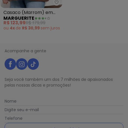
Marguerite - Casaco (Marrom) 
Casaco (Marrom) em
MARGUERITE
Malha Peluciada Boucle
R$ 123,99
R$ 179,99
ou
4x
de
R$ 30,99
sem
juros
Acompanhe a gente
Seja você também um dos 7 milhões de apaixonados
pelas nossas dicas e promoções!
Nome
Digite seu e-mail
Telefone