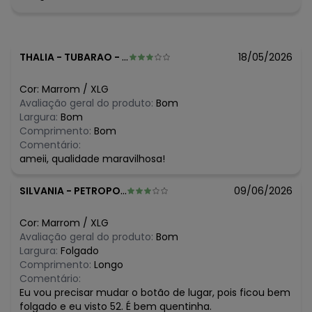
O preço apresentado abaixo é o menor oferecido em
algum dia do mês, para o menor tamanho disponível.
N/D*
agosto/2026
R$ 159,99
julho/2026
THALIA
-
TUBARAO - SC
18/05/2026
R$ 139,99
junho/2026
R$ 159,99
maio/2026
Cor:
Marrom
/
XLG
N/D*
abril/2026
Avaliação geral do produto:
Bom
N/D*
março/2026
Largura:
Bom
N/D*
fevereiro/2026
Comprimento:
Bom
Comentário:
ameii, qualidade maravilhosa!
SILVANIA
-
PETROPOLIS - RJ
09/06/2026
Cor:
Marrom
/
XLG
Avaliação geral do produto:
Bom
Largura:
Folgado
Comprimento:
Longo
Comentário:
Eu vou precisar mudar o botão de lugar, pois ficou bem
folgado e eu visto 52. É bem quentinha.