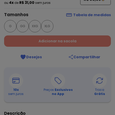
4x
R$ 31,00
ou
de
sem juros
Tamanhos
Tabela de medidas
G
GG
XXG
XLG
Adicionar na sacola
Desejos
Compartilhar
10
x
Preços
Exclusivos
Troca
sem juros
no App
Grátis
Descrição