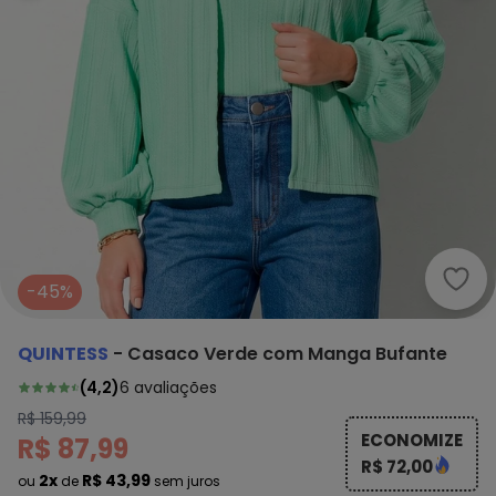
Quin
-45%
QUINTESS
-
Casaco Verde com Manga Bufante
(
4,2
)
6
avaliações
R$ 159,99
ECONOMIZE
R$ 87,99
R$ 72,00
2x
R$ 43,99
ou
de
sem juros