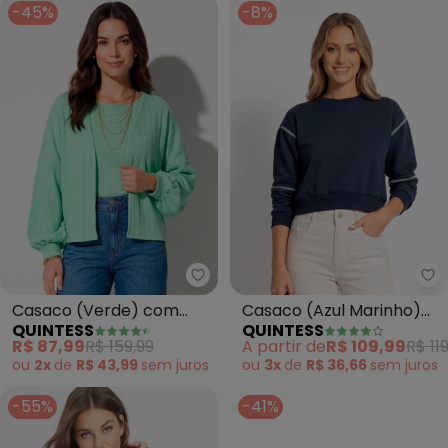
-45%
-8%
Quintess - Casaco (Verde) co
Qu
Casaco (Verde) com
Casaco (Azul Marinho)
QUINTESS
QUINTESS
Manga Bufante
em Moletom
R$ 87,99
R$ 159,99
A partir de
R$ 109,99
R$ 11
ou
2x
de
R$ 43,99
sem
juros
ou
3x
de
R$ 36,66
sem
juros
-55%
-41%