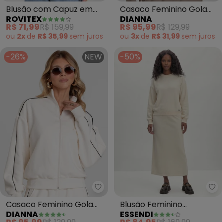
Blusão com Capuz em
Casaco Feminino Gola
ROVITEX
DIANNA
Molecotton (Bege)
Alta Dupla (Marrom)
R$ 71,99
R$ 159,99
R$ 95,99
R$ 129,99
ou
2x
de
R$ 35,99
sem
juros
ou
3x
de
R$ 31,99
sem
juros
-26%
NEW
-50%
Dianna - Casaco Feminino Gola 
Es
Casaco Feminino Gola
Blusão Feminino
DIANNA
ESSENDI
Alta Dupla (Bege)
Moletinho (Natural)