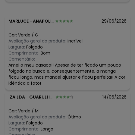
R$ 42,99
maio/2026
R$ 42,99
abril/2026
R$ 47,99
março/2026
R$ 97,99
fevereiro/2026
MARLUCE
-
ANAPOLIS - GO
29/06/2026
Cor:
Verde
/
G
Avaliação geral do produto:
Incrível
Largura:
Folgado
Comprimento:
Bom
Comentário:
Amei o meu casaco!! Apesar de ter ficado um pouco
folgado no busco e, consequentemente, a manga
ficou longa, mas mandei ajustar e ficou perfeita!! A cor
idêntica à foto!
IZAILDA
-
GUARULHOS - SP
14/06/2026
Cor:
Verde
/
M
Avaliação geral do produto:
Ótimo
Largura:
Folgado
Comprimento:
Longo