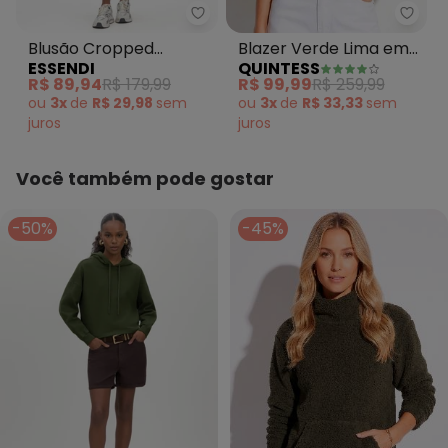
Essendi - Blusão Cropped Femi
Quint
Blusão Cropped
Blazer Verde Lima em
ESSENDI
QUINTESS
Feminino em Moletom
Alfaiataria
R$ 89,94
R$ 179,99
R$ 99,99
R$ 259,99
Verde
ou
3x
de
R$ 29,98
sem
ou
3x
de
R$ 33,33
sem
juros
juros
Você também pode gostar
-50%
-45%