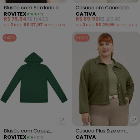
Blusão com Bordado e
Casaco em Canelado
ROVITEX
CATIVA
Aplique (Verde)
(Verde)
R$ 75,94
R$ 154,99
R$ 89,90
R$ 219,90
ou
2x
de
R$ 37,97
sem
juros
ou
3x
de
R$ 29,96
sem
juros
-41%
-56%
Rovitex - Blusão com Capuz Fe
Ca
Blusão com Capuz
Casaco Plus Size em
ROVITEX
CATIVA
Feminino (Verde)
Tecido Texturizado