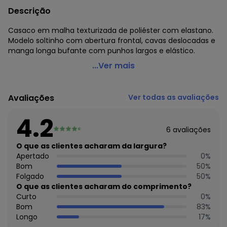
Descrição
Casaco em malha texturizada de poliéster com elastano.
Modelo soltinho com abertura frontal, cavas deslocadas e
manga longa bufante com punhos largos e elástico.
Quintess - Casaco Verde com Manga Bufante
...Ver mais
Código do produto: 3600430
Modelagem: Solto
Avaliações
Ver todas as avaliações
Comprimento da manga: Longa
Modelo da manga: Bufante
4.2
Complemento: Elástico
6
avaliações
Tecido: Malha jacquard
Composição: Conforme imagem etiqueta
O que as clientes acharam da largura?
Apertado
0
%
Histórico de preços
Bom
50
%
Folgado
50
%
O preço apresentado abaixo é o menor oferecido em
O que as clientes acharam do comprimento?
algum dia do mês, para o menor tamanho disponível.
Curto
0
%
N/D*
agosto/2026
Bom
83
%
R$ 77,99
julho/2026
Longo
17
%
R$ 42,99
junho/2026