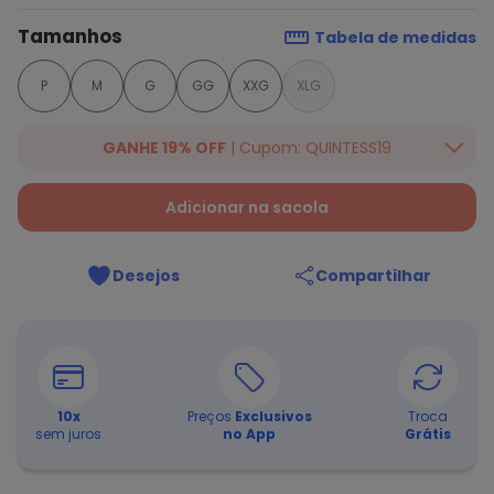
Tamanhos
Tabela de medidas
P
M
G
GG
XXG
XLG
GANHE 19% OFF
| Cupom: QUINTESS19
Ganhe 19% OFF Extra em qualquer valor, usando o cupom:
QUINTESS19. Válido para toda loja Quintess, até 07/08/2026.
Adicionar na sacola
Desejos
Compartilhar
10
x
Preços
Exclusivos
Troca
sem juros
no App
Grátis