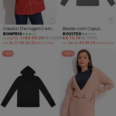
bonprix - Casaco (Ferrugem) e
Ro
Casaco (Ferrugem) em
Blusão com Capuz
BONPRIX
ROVITEX
Veludo Cotelê
Feminino (Cinza)
A partir de
R$ 99,99
R$ 239,99
R$ 70,19
R$ 119,99
ou
3x
de
R$ 33,33
sem
juros
ou
2x
de
R$ 35,09
sem
juros
-41%
-54%