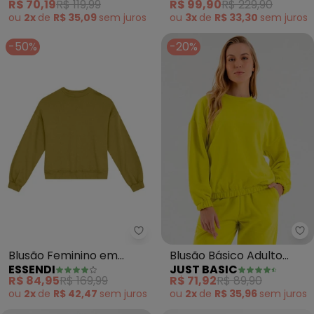
R$ 70,19
R$ 119,99
R$ 99,90
R$ 229,90
(Verde)
ou
2x
de
R$ 35,09
sem
juros
ou
3x
de
R$ 33,30
sem
juros
-50%
-20%
Essendi - Blusão Feminino em 
Ju
Blusão Feminino em
Blusão Básico Adulto
ESSENDI
JUST BASIC
Moletom (Verde)
(Verde)
R$ 84,95
R$ 169,99
R$ 71,92
R$ 89,90
ou
2x
de
R$ 42,47
sem
juros
ou
2x
de
R$ 35,96
sem
juros