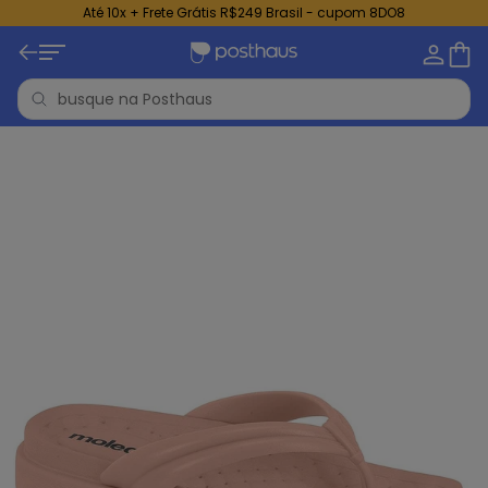
Até 10x + Frete Grátis R$249 Brasil - cupom 8DO8