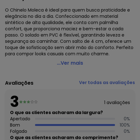
O Chinelo Moleca é ideal para quem busca praticidade e
elegância no dia a dia. Confeccionado em material
sintético de alta qualidade, ele conta com palmilha
confort, que proporciona maciez e bem-estar a cada
passo. O solado em PVC é flexível, garantindo leveza e
segurança ao caminhar. Com salto de 4 cm, oferece um
toque de sofisticação sem abrir mão do conforto. Perfeito
para compor looks casuais com muito charme.
Moleca - Chinelo Moleca Rosa com Palmilha Confort
...Ver mais
Código do produto: 3921796
Observação: Palmilha confort
Avaliações
Ver todas as avaliações
Tecido: Sintético
Composição: Sintético/pvc
3
1
avaliações
O que as clientes acharam da largura?
Apertado
0
%
Bom
100
%
Folgado
0
%
O que as clientes acharam do comprimento?