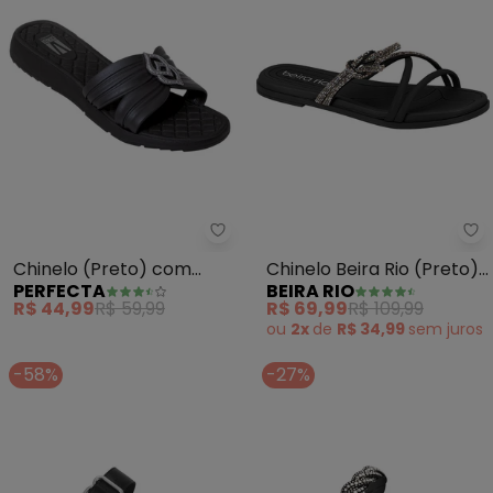
Perfecta - Chinelo (Preto) com
Be
Chinelo (Preto) com
Chinelo Beira Rio (Preto)
PERFECTA
BEIRA RIO
Enfeite no Cabedal
em Sintético
R$ 44,99
R$ 59,99
R$ 69,99
R$ 109,99
ou
2x
de
R$ 34,99
sem
juros
-58%
-27%