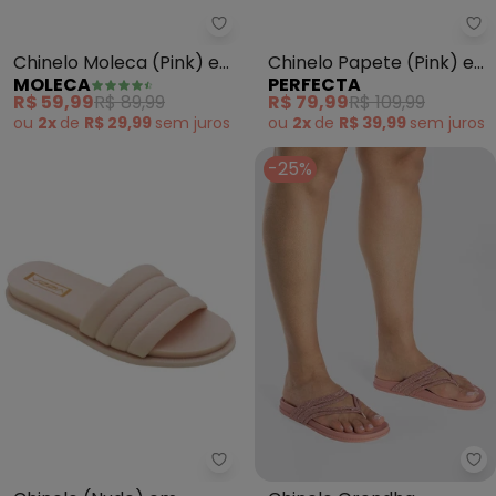
Moleca - Chinelo Moleca (Pink)
Pe
Chinelo Moleca (Pink) em
Chinelo Papete (Pink) em
MOLECA
PERFECTA
Sintético
Sintético
R$ 59,99
R$ 89,99
R$ 79,99
R$ 109,99
ou
2x
de
R$ 29,99
sem
juros
ou
2x
de
R$ 39,99
sem
juros
-25%
Perfecta - Chinelo (Nude) em M
Gr