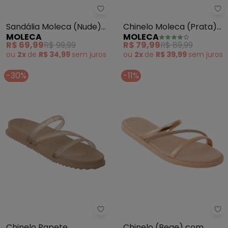
Moleca - Sandália Moleca (Nude
Mo
Sandália Moleca (Nude)
Chinelo Moleca (Prata)
MOLECA
MOLECA
em Sintético
em Sintetico
R$ 69,99
R$ 99,99
R$ 79,99
R$ 89,99
ou
2x
de
R$ 34,99
sem
juros
ou
2x
de
R$ 39,99
sem
juros
-30%
-11%
Perfecta - Chinelo Papete (Dou
Pe
Chinelo Papete
Chinelo (Bege) com