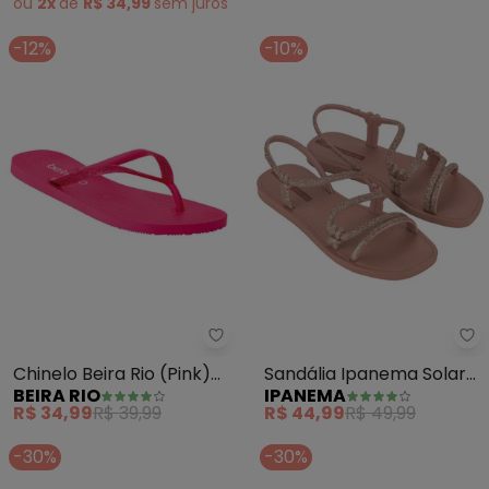
ou
2x
de
R$ 34,99
sem
juros
-12%
-10%
Beira Rio - Chinelo Beira Rio (P
Ip
Chinelo Beira Rio (Pink)
Sandália Ipanema Solar
BEIRA RIO
IPANEMA
em Pvc
Glow (Rosa)
R$ 34,99
R$ 39,99
R$ 44,99
R$ 49,99
-30%
-30%