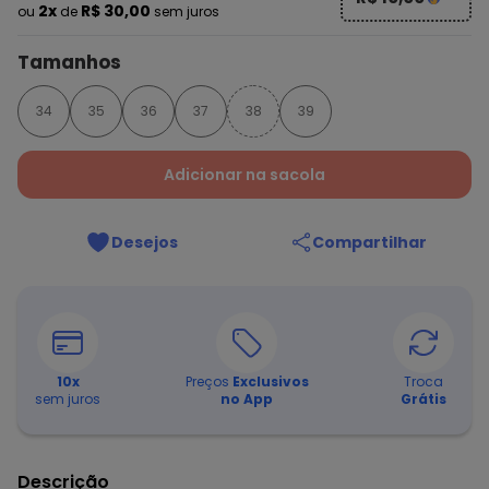
2x
R$ 30,00
ou
de
sem juros
Tamanhos
34
35
36
37
38
39
Adicionar na sacola
Desejos
Compartilhar
10
x
Preços
Exclusivos
Troca
sem juros
no App
Grátis
Descrição