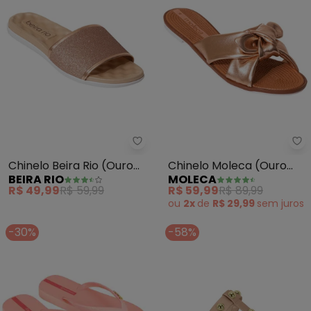
Beira Rio - Chinelo Beira Rio (O
Mo
Chinelo Beira Rio (Ouro
Chinelo Moleca (Ouro
BEIRA RIO
MOLECA
Rosado) em Sintetico
Rosa) em Sintético
R$ 49,99
R$ 59,99
R$ 59,99
R$ 89,99
Metalizado
ou
2x
de
R$ 29,99
sem
juros
-30%
-58%