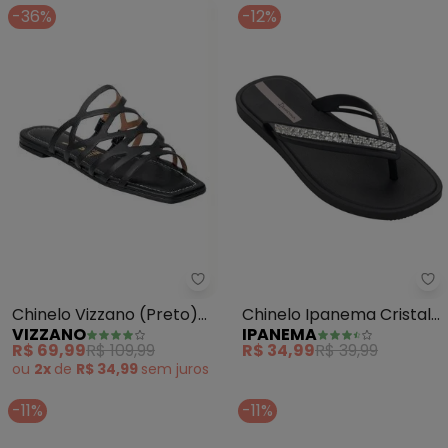
-36%
-12%
Vizzano - Chinelo Vizzano (Pret
Ip
Chinelo Vizzano (Preto)
Chinelo Ipanema Cristal
VIZZANO
IPANEMA
em Sintético
(Preto)
R$ 69,99
R$ 109,99
R$ 34,99
R$ 39,99
ou
2x
de
R$ 34,99
sem
juros
-11%
-11%