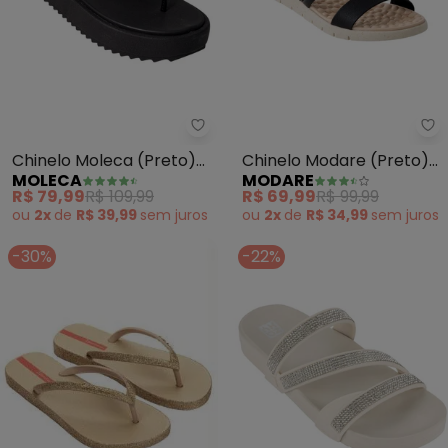
Moleca - Chinelo Moleca (Preto
Mo
Chinelo Moleca (Preto)
Chinelo Modare (Preto)
MOLECA
MODARE
em Sintético
em Sintético
R$ 79,99
R$ 109,99
R$ 69,99
R$ 99,99
ou
2x
de
R$ 39,99
sem
juros
ou
2x
de
R$ 34,99
sem
juros
-30%
-22%