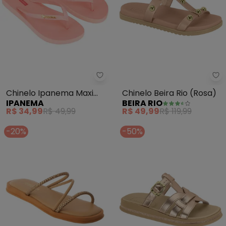
Ipanema - Chinelo Ipanema Max
Be
Chinelo Ipanema Maxi
Chinelo Beira Rio (Rosa)
IPANEMA
BEIRA RIO
Glow (Rosê)
R$ 34,99
R$ 49,99
R$ 49,99
R$ 119,99
-20%
-50%