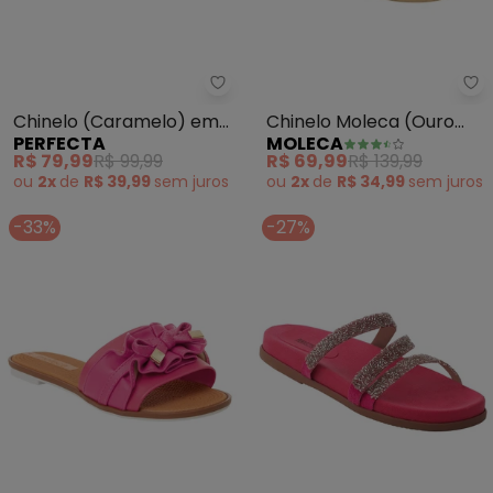
Perfecta - Chinelo (Caramelo) 
Mo
Chinelo (Caramelo) em
Chinelo Moleca (Ouro
PERFECTA
MOLECA
Sintético
Rosa)
R$ 79,99
R$ 99,99
R$ 69,99
R$ 139,99
ou
2x
de
R$ 39,99
sem
juros
ou
2x
de
R$ 34,99
sem
juros
-33%
-27%