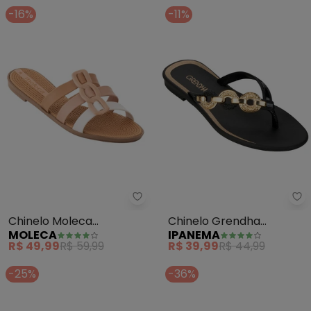
-16%
-11%
Moleca - Chinelo Moleca (Cara
Ip
Chinelo Moleca
Chinelo Grendha
MOLECA
IPANEMA
(Caramelo) em Sintétco
Essencial (Preta)
R$ 49,99
R$ 59,99
R$ 39,99
R$ 44,99
-25%
-36%