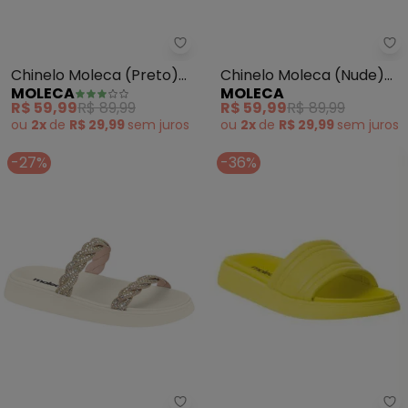
Moleca - Chinelo Moleca (Pret
Mo
Chinelo Moleca (Preto)
Chinelo Moleca (Nude)
MOLECA
MOLECA
com Bordado
em Sintético
R$ 59,99
R$ 89,99
R$ 59,99
R$ 89,99
ou
2x
de
R$ 29,99
sem
juros
ou
2x
de
R$ 29,99
sem
juros
-27%
-36%