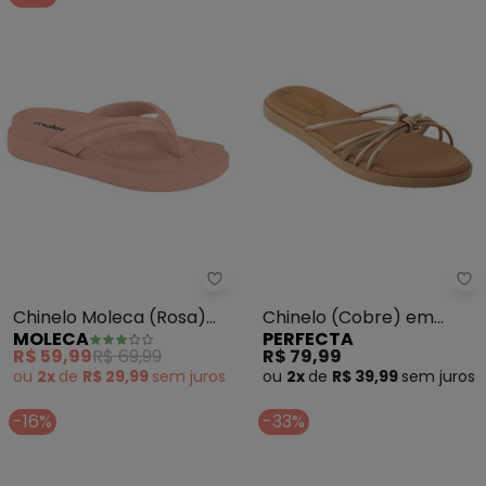
Moleca - Chinelo Moleca (Rosa
Pe
Chinelo Moleca (Rosa)
Chinelo (Cobre) em
MOLECA
PERFECTA
com Palmilha Confort
Sintético
R$ 59,99
R$ 69,99
R$ 79,99
ou
2x
de
R$ 29,99
sem
juros
ou
2x
de
R$ 39,99
sem
juros
-16%
-33%