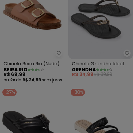
Beira Rio - Chinelo Beira Rio (N
Gr
Chinelo Beira Rio (Nude)
Chinelo Grendha Ideal
BEIRA RIO
GRENDHA
em Sintético
(Preto)
R$ 69,99
R$ 34,99
R$ 39,99
ou
2x
de
R$ 34,99
sem
juros
-27%
-30%