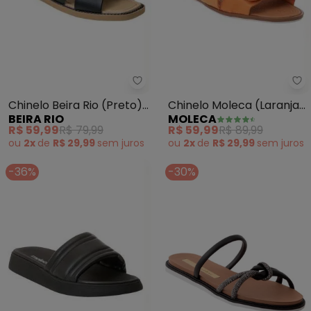
Beira Rio - Chinelo Beira Rio (Pr
Mo
Chinelo Beira Rio (Preto)
Chinelo Moleca (Laranja)
BEIRA RIO
MOLECA
em Sintético
em Camurça
R$ 59,99
R$ 79,99
R$ 59,99
R$ 89,99
ou
2x
de
R$ 29,99
sem
juros
ou
2x
de
R$ 29,99
sem
juros
-36%
-30%