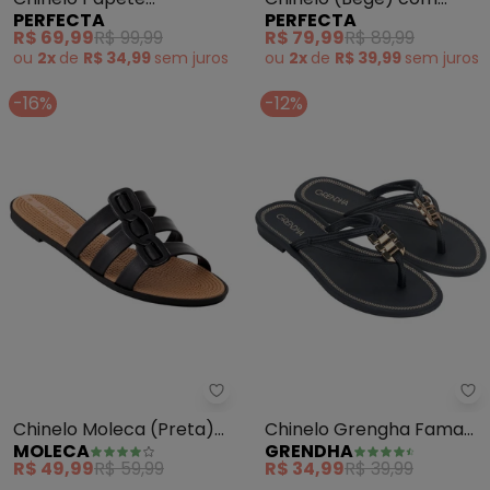
PERFECTA
PERFECTA
(Dourada) em Material
Palmilha Confort
R$ 69,99
R$ 99,99
R$ 79,99
R$ 89,99
de Pvc
ou
2x
de
R$ 34,99
sem
juros
ou
2x
de
R$ 39,99
sem
juros
-16%
-12%
Moleca - Chinelo Moleca (Preta
Gr
Chinelo Moleca (Preta)
Chinelo Grengha Fama
MOLECA
GRENDHA
em Sintético
(Preto) em Sintético
R$ 49,99
R$ 59,99
R$ 34,99
R$ 39,99