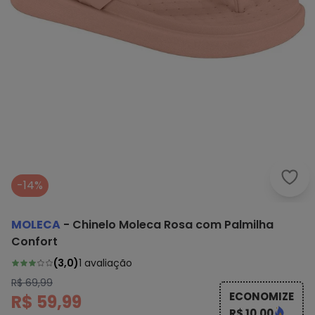
Mole
-14%
MOLECA
-
Chinelo Moleca Rosa com Palmilha
Confort
(
3,0
)
1
avaliação
R$ 69,99
ECONOMIZE
R$ 59,99
R$ 10,00