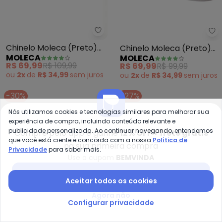
Moleca - Chinelo Moleca (Preto
Mo
Chinelo Moleca (Preto)
Chinelo Moleca (Preto)
MOLECA
MOLECA
em Sintético
em Sintético
R$ 69,99
R$ 109,99
R$ 69,99
R$ 99,99
ou
2x
de
R$ 34,99
sem
juros
ou
2x
de
R$ 34,99
sem
juros
-30%
-27%
Nós utilizamos cookies e tecnologias similares para melhorar sua
experiência de compra, incluindo conteúdo relevante e
publicidade personalizada. Ao continuar navegando, entendemos
Compre pelo app e ganhe
12% OFF + frete grátis
que você está ciente e concorda com a nossa
Política de
na sua primeira compra
Privacidade
para saber mais.
Use o cupom
BEMVINDA
Baixar app Posthaus
Aceitar todos os cookies
Agora não
Configurar privacidade