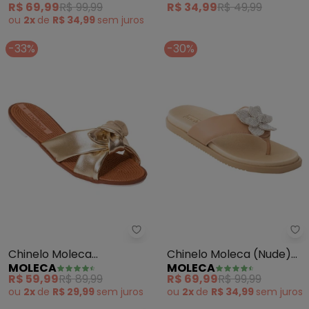
R$ 69,99
R$ 99,99
R$ 34,99
R$ 49,99
ou
2x
de
R$ 34,99
sem
juros
-33%
-30%
Moleca - Chinelo Moleca (Doura
Mo
Chinelo Moleca
Chinelo Moleca (Nude)
MOLECA
MOLECA
(Dourada) em Sisntético
em Sintético
R$ 59,99
R$ 89,99
R$ 69,99
R$ 99,99
Metalizado
ou
2x
de
R$ 29,99
sem
juros
ou
2x
de
R$ 34,99
sem
juros