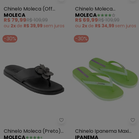
Mo
Moleca - Chinelo Moleca (Off W
Chinelo Moleca
Chinelo Moleca (Off
MOLECA
MOLECA
(Amarelo) em Sintético
White) em Sintético
R$ 69,99
R$ 109,99
R$ 79,99
R$ 109,99
ou
2x
de
R$ 34,99
sem
juros
ou
2x
de
R$ 39,99
sem
juros
-30%
-30%
Moleca - Chinelo Moleca (Preto
Ip
Chinelo Moleca (Preto)
Chinelo Ipanema Maxi
MOLECA
IPANEMA
em Sintético
Glow (Verde)