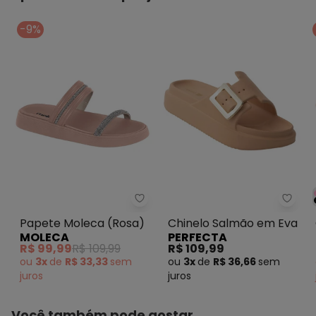
-9%
Papete Moleca (Rosa)
Perfe
Papete Moleca (Rosa)
Chinelo Salmão em Eva
MOLECA
PERFECTA
R$ 99,99
R$ 109,99
R$ 109,99
ou
3x
de
R$ 33,33
sem
ou
3x
de
R$ 36,66
sem
juros
juros
Você também pode gostar