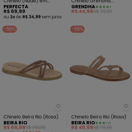
Chinelo (Nude) em
Chinelo Grendha
PERFECTA
GRENDHA
Material de Pvc
Radiante (Rose)
R$ 69,99
R$ 44,99
R$ 59,99
ou
2x
de
R$ 34,99
sem
juros
-56%
-58%
Beira Rio - Chinelo Beira Rio (Ro
Be
Chinelo Beira Rio (Rosa)
Chinelo Beira Rio (Rosa)
BEIRA RIO
BEIRA RIO
R$ 69,99
R$ 159,99
R$ 49,99
R$ 119,99