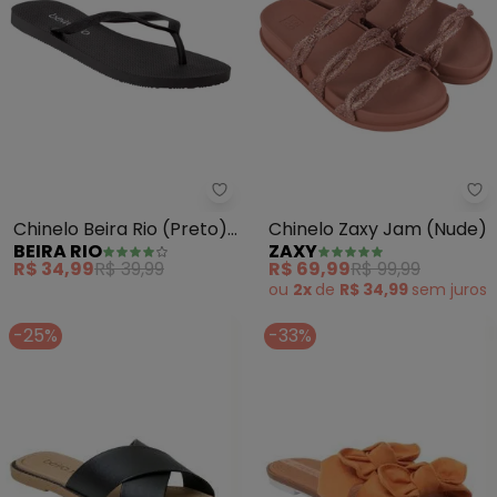
Beira Rio - Chinelo Beira Rio (P
Za
Chinelo Beira Rio (Preto)
Chinelo Zaxy Jam (Nude)
BEIRA RIO
ZAXY
em Pvc
R$ 34,99
R$ 39,99
R$ 69,99
R$ 99,99
ou
2x
de
R$ 34,99
sem
juros
-25%
-33%