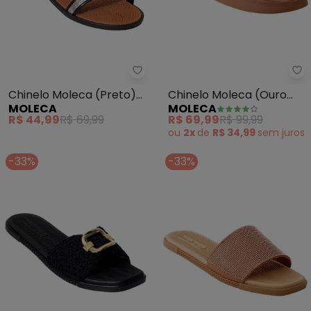
Moleca - Chinelo Moleca (Preto
Mo
Chinelo Moleca (Preto)
Chinelo Moleca (Ouro
MOLECA
MOLECA
em Sintético
Rosado) em Sintético
R$ 44,99
R$ 69,99
R$ 69,99
R$ 99,99
ou
2x
de
R$ 34,99
sem
juros
-33%
-33%