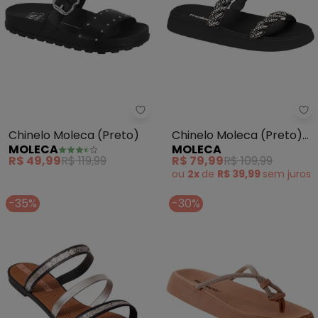
Moleca - Chinelo Moleca (Preto
Mo
Chinelo Moleca (Preto)
Chinelo Moleca (Preto)
MOLECA
MOLECA
em Sintético
R$ 49,99
R$ 119,99
R$ 79,99
R$ 109,99
ou
2x
de
R$ 39,99
sem
juros
-35%
-30%