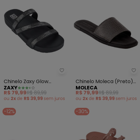
Zaxy - Chinelo Zaxy Glow (Preto
Mo
Chinelo Zaxy Glow
Chinelo Moleca (Preto)
ZAXY
MOLECA
(Preto)
em Sintético
R$ 79,99
R$ 89,99
R$ 79,99
R$ 89,99
ou
2x
de
R$ 39,99
sem
juros
ou
2x
de
R$ 39,99
sem
juros
-12%
-30%