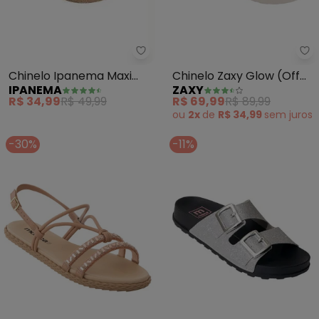
Ipanema - Chinelo Ipanema Max
Za
Chinelo Ipanema Maxi
Chinelo Zaxy Glow (Off
IPANEMA
ZAXY
Glow (Bege)
White)
R$ 34,99
R$ 49,99
R$ 69,99
R$ 89,99
ou
2x
de
R$ 34,99
sem
juros
-30%
-11%