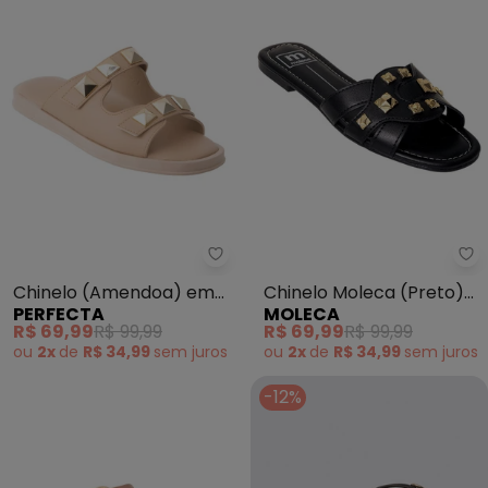
Perfecta - Chinelo (Amendoa) 
Mo
Chinelo (Amendoa) em
Chinelo Moleca (Preto)
PERFECTA
MOLECA
Sintético
em Sintético
R$ 69,99
R$ 99,99
R$ 69,99
R$ 99,99
ou
2x
de
R$ 34,99
sem
juros
ou
2x
de
R$ 34,99
sem
juros
-12%