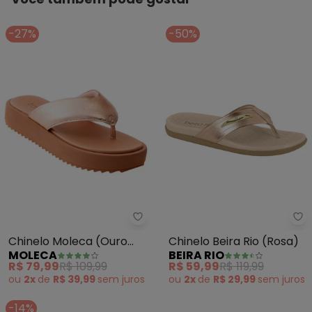
-27%
-50%
Moleca - Chinelo Moleca (Ouro 
Be
Chinelo Moleca (Ouro
Chinelo Beira Rio (Rosa)
MOLECA
BEIRA RIO
Rosado) em Sintético
R$ 79,99
R$ 109,99
R$ 59,99
R$ 119,99
ou
2x
de
R$ 39,99
sem
juros
ou
2x
de
R$ 29,99
sem
juros
-14%