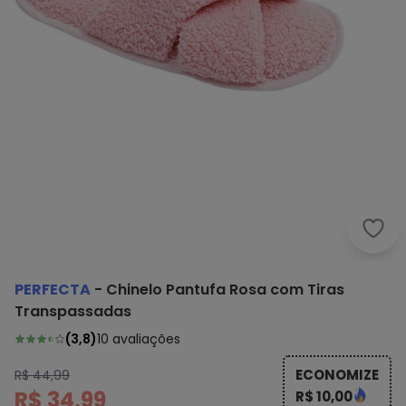
Perf
PERFECTA
-
Chinelo Pantufa Rosa com Tiras
Transpassadas
(
3,8
)
10
avaliações
ECONOMIZE
R$ 44,99
R$ 34,99
R$ 10,00