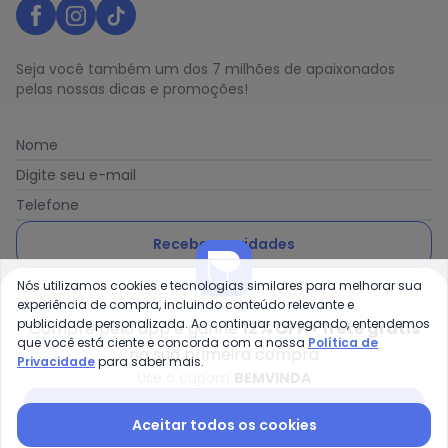
Seja você também um dos 7 milhões de apaixonados
pelas nossas dicas e promoções!
Nome
Digite seu e-mail
Telefone
Receber novidades
Nós utilizamos cookies e tecnologias similares para melhorar sua
Ao enviar o cadastro, você concorda com a nossa
Política
experiência de compra, incluindo conteúdo relevante e
de Privacidade
publicidade personalizada. Ao continuar navegando, entendemos
Compre pelo app e ganhe
12% OFF + frete grátis
que você está ciente e concorda com a nossa
Política de
na sua primeira compra
Privacidade
para saber mais.
Use o cupom
BEMVINDA
Posthaus é uma marca da Posthaus Ltda / CNPJ:
Baixar app Posthaus
Aceitar todos os cookies
80.462.138/0001-41
Endereço: Rua Werner Duwe, 202 Bairro Badenfurt -