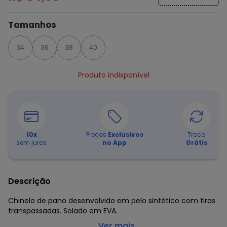
Tamanhos
34
36
38
40
Produto indisponível
10
x
Preços
Exclusivos
Troca
sem juros
no App
Grátis
Descrição
Chinelo de pano desenvolvido em pelo sintético com tiras
transpassadas. Solado em EVA.
Perfecta - Chinelo Pantufa Rosa com Tiras
...Ver mais