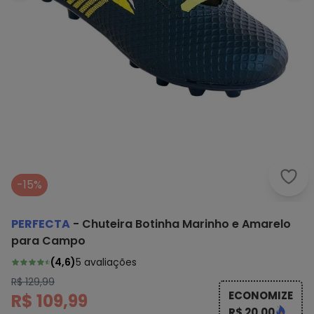
Perf
-15%
PERFECTA
-
Chuteira Botinha Marinho e Amarelo
para Campo
(
4,6
)
5
avaliações
R$ 129,99
ECONOMIZE
R$ 109,99
R$ 20,00