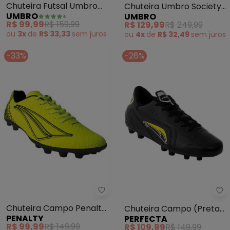
Chuteira Futsal Umbro
Chuteira Umbro Society
UMBRO
UMBRO
Cosmic
X-Diamond (Preta)
R$ 99,99
R$ 159,99
R$ 129,99
R$ 249,99
(Grafite/Coral/Preto)
ou
3x
de
R$ 33,33
sem
juros
ou
4x
de
R$ 32,49
sem
juros
-33%
-26%
Penalty - Chuteira Campo Pena
Pe
Chuteira Campo Penalty
Chuteira Campo (Preta)
PENALTY
PERFECTA
Bravo (Amarelo)
em Couro e Sintético
R$ 99,99
R$ 149,99
R$ 109,99
R$ 149,99