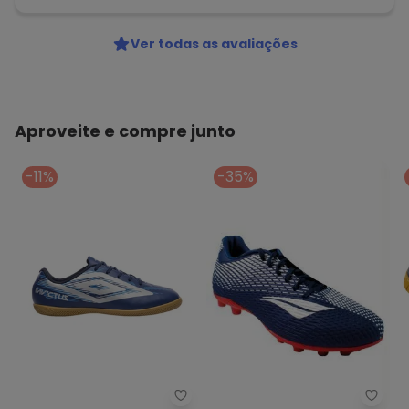
Ver todas as avaliações
Aproveite e compre junto
-11%
-35%
Chute
Chuteira Futsal Umbro Invictus 