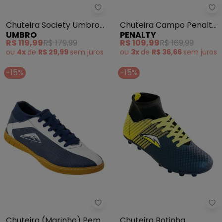
Pe
Umbro - Chuteira Society Umbr
Chuteira Campo Penalty
Chuteira Society Umbro
PENALTY
UMBRO
Líder (Marinho)
Arcade (Marinho)
R$ 109,99
R$ 169,99
R$ 119,99
R$ 179,99
ou
3x
de
R$ 36,66
sem
juros
ou
4x
de
R$ 29,99
sem
juros
-15%
-15%
Perfecta - Chuteira (Marinho) 
Pe
Chuteira (Marinho) Pem
Chuteira Botinha