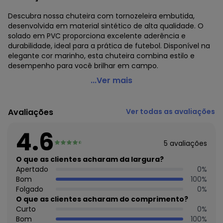
Descubra nossa chuteira com tornozeleira embutida,
desenvolvida em material sintético de alta qualidade. O
solado em PVC proporciona excelente aderência e
durabilidade, ideal para a prática de futebol. Disponível na
elegante cor marinho, esta chuteira combina estilo e
desempenho para você brilhar em campo.
Perfecta - Chuteira Botinha Marinho e Amarelo para
...Ver mais
Campo
Código do produto: 2789219
Avaliações
Ver todas as avaliações
4.6
5
avaliações
O que as clientes acharam da largura?
Apertado
0
%
Bom
100
%
Folgado
0
%
O que as clientes acharam do comprimento?
Curto
0
%
Bom
100
%