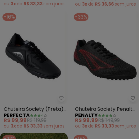
ou
3x
de
R$ 33,33
sem
juros
ou
3x
de
R$ 36,66
sem
juros
-16%
-33%
Perfecta - Chuteira Society (P
Pe
Chuteira Society (Preta)
Chuteira Society Penalty
PERFECTA
PENALTY
com Detalhes em Tecido
Bravo (Preto)
R$ 99,99
R$ 119,99
R$ 99,99
R$ 149,99
ou
3x
de
R$ 33,33
sem
juros
ou
3x
de
R$ 33,33
sem
juros
-21%
-15%