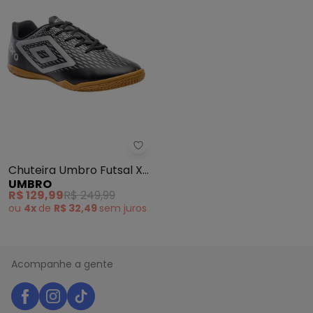
Umbro - Chuteira Umbro Futsal
Chuteira Umbro Futsal X-
UMBRO
Diamond (Preta)
R$ 129,99
R$ 249,99
ou
4x
de
R$ 32,49
sem
juros
Acompanhe a gente