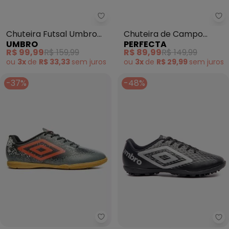
Umbro - Chuteira Futsal Umbro
Pe
Chuteira Futsal Umbro
Chuteira de Campo
UMBRO
PERFECTA
Prisma+ (Cinza)
(Vermelha) em Sintético
R$ 99,99
R$ 159,99
R$ 89,99
R$ 149,99
ou
3x
de
R$ 33,33
sem
juros
ou
3x
de
R$ 29,99
sem
juros
-37%
-48%
Umbro - Chuteira Futsal Umbro
Um