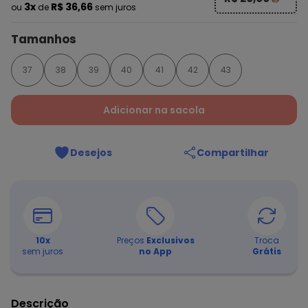
3x
R$ 36,66
ou
de
sem juros
Tamanhos
37
38
39
40
41
42
43
Adicionar na sacola
Desejos
Compartilhar
10
x
Preços
Exclusivos
Troca
sem juros
no App
Grátis
Descrição