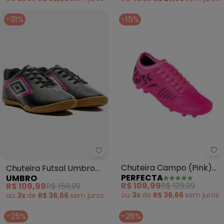
-31%
-15%
Pe
Umbro - Chuteira Futsal Umbro
Chuteira Campo (Pink)
Chuteira Futsal Umbro
PERFECTA
UMBRO
Modelo Botinha
Cannon (Preto)
R$ 109,99
R$ 129,99
R$ 109,99
R$ 159,99
ou
3x
de
R$ 36,66
sem
juros
ou
3x
de
R$ 36,66
sem
juros
-25%
-28%