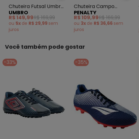
Chuteira Campo
Chuteira Futsal Umbro
PENALTY
UMBRO
Penalty Líder
Invictus (Azul)
R$ 109,99
R$ 169,99
R$ 149,99
R$ 169,99
(Marinho)
ou
3x
de
R$ 36,66
sem
ou
5x
de
R$ 29,99
sem
juros
juros
Você também pode gostar
-33%
-35%