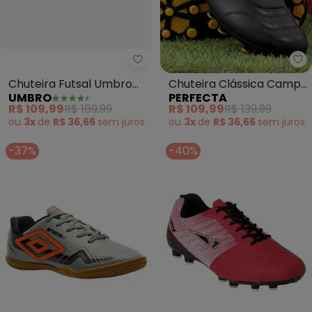
Umbro - Chuteira Futsal Umbro 
Pe
Chuteira Futsal Umbro
Chuteira Clássica Campo
UMBRO
PERFECTA
Class (Preto)
(Preto) em Sintético
R$ 109,99
R$ 169,99
R$ 109,99
R$ 139,99
ou
3x
de
R$ 36,66
sem
juros
ou
3x
de
R$ 36,66
sem
juros
-37%
-40%