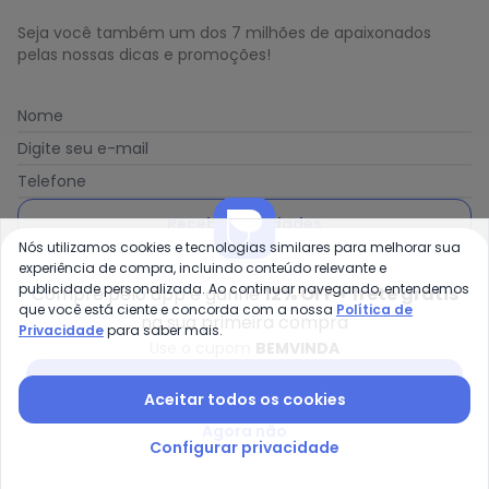
Seja você também um dos 7 milhões de apaixonados
pelas nossas dicas e promoções!
Nome
Digite seu e-mail
Telefone
Receber novidades
Nós utilizamos cookies e tecnologias similares para melhorar sua
experiência de compra, incluindo conteúdo relevante e
Ao enviar o cadastro, você concorda com a nossa
Política
publicidade personalizada. Ao continuar navegando, entendemos
Compre pelo app e ganhe
12% OFF + frete grátis
de Privacidade
que você está ciente e concorda com a nossa
Política de
na sua primeira compra
Privacidade
para saber mais.
Use o cupom
BEMVINDA
Baixar app Posthaus
Aceitar todos os cookies
Posthaus é uma marca da Posthaus Ltda / CNPJ:
80.462.138/0001-41
Agora não
Endereço: Rua Werner Duwe, 202 Bairro Badenfurt -
Configurar privacidade
89.070-700 - Blumenau/SC