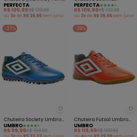
PERFECTA
PERFECTA
Sintético
(Marinho e Amarelo)
R$ 109,99
R$ 129,99
R$ 109,99
R$ 129,99
para Campo
ou
3x
de
R$ 36,66
sem
juros
ou
3x
de
R$ 36,66
sem
juros
-37%
-29%
Umbro - Chuteira Society Umbr
Um
Chuteira Society Umbro
Chuteira Futsal Umbro
UMBRO
UMBRO
Cosmic (Azul)
Frame
R$ 99,99
R$ 159,99
R$ 119,99
R$ 169,99
(Flúor/Branco/Preto)
ou
3x
de
R$ 33,33
sem
juros
ou
4x
de
R$ 29,99
sem
juros