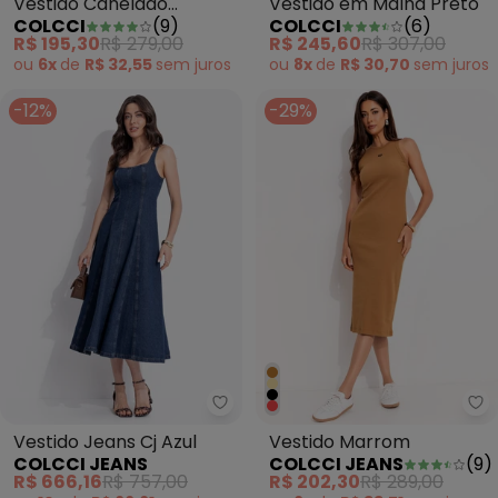
Vestido Canelado
Vestido em Malha Preto
COLCCI
(
9
)
COLCCI
(
6
)
Marrom
R$ 195,30
R$ 279,00
R$ 245,60
R$ 307,00
ou
6x
de
R$ 32,55
sem
juros
ou
8x
de
R$ 30,70
sem
juros
-12%
-29%
Colcci Jeans - Vestido Jeans Cj 
Co
Vestido Jeans Cj Azul
Vestido Marrom
COLCCI JEANS
COLCCI JEANS
(
9
)
R$ 666,16
R$ 757,00
R$ 202,30
R$ 289,00