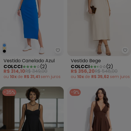
Colcci - Vestido Canelado Azul
Co
Vestido Canelado Azul
Vestido Bege
COLCCI
(
2
)
COLCCI
(
2
)
R$ 314,10
R$ 349,00
R$ 356,20
R$ 548,00
ou
10x
de
R$ 31,41
sem
juros
ou
10x
de
R$ 35,62
sem
juros
-35%
-9%