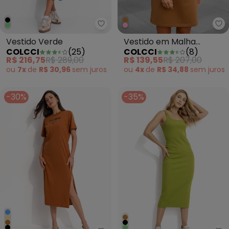
Colcci - Vestido Verde
Co
Vestido Verde
Vestido em Malha
COLCCI
(
25
)
COLCCI
(
8
)
Marrom
R$ 216,75
R$ 289,00
R$ 139,55
R$ 207,00
ou
7x
de
R$ 30,96
sem
juros
ou
4x
de
R$ 34,88
sem
juros
-30%
-35%