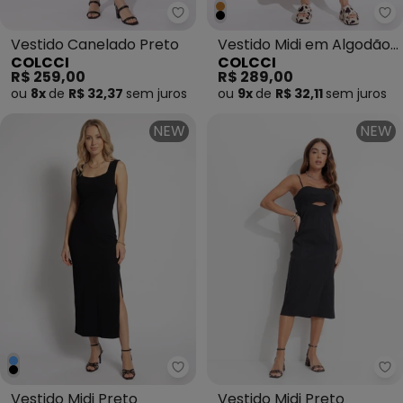
Colcci - Vestido Canelado Pret
Co
Vestido Canelado Preto
Vestido Midi em Algodão
COLCCI
COLCCI
Preto
R$ 259,00
R$ 289,00
ou
8x
de
R$ 32,37
sem
juros
ou
9x
de
R$ 32,11
sem
juros
NEW
NEW
Colcci - Vestido Midi Preto
Co
Vestido Midi Preto
Vestido Midi Preto