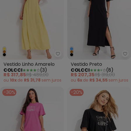
Colcci - Vestido Linho Amarelo
Co
Vestido Linho Amarelo
Vestido Preto
COLCCI
(
3
)
COLCCI
(
8
)
R$ 317,85
R$ 489,00
R$ 207,35
R$ 319,00
ou
10x
de
R$ 31,78
sem
juros
ou
6x
de
R$ 34,55
sem
juros
-30%
-20%