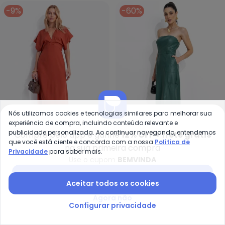
-9%
-60%
Nós utilizamos cookies e tecnologias similares para melhorar sua
experiência de compra, incluindo conteúdo relevante e
publicidade personalizada. Ao continuar navegando, entendemos
Compre pelo app e ganhe
12% OFF + frete grátis
que você está ciente e concorda com a nossa
Política de
Colcci - Vestido Midi Marrom
Co
na sua primeira compra
Privacidade
para saber mais.
Use o cupom
BEMVINDA
Vestido Midi Marrom
Vestido Verde
COLCCI
COLCCI
Baixar app Posthaus
R$ 314,10
R$ 349,00
R$ 422,10
Aceitar todos os cookies
ou
10x
de
R$ 31,41
sem
juros
ou
10x
de
R$ 42,21
sem
juros
Agora não
Configurar privacidade
-35%
-34%