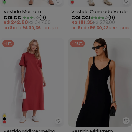
Colcci - Vestido Marrom
Co
Vestido Marrom
Vestido Canelado Verde
COLCCI
(
9
)
COLCCI
(
9
)
R$ 242,90
R$ 347,00
R$ 181,35
R$ 279,00
ou
8x
de
R$ 30,36
sem
juros
ou
6x
de
R$ 30,22
sem
juros
-11%
-40%
Colcci - Vestido Midi Vermelho
Co
Vestido Midi Vermelho
Vestido Midi Preto