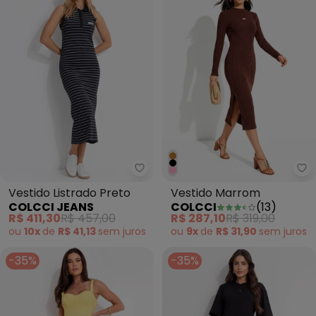
Colcci Jeans - Vestido Listrado 
Co
Vestido Listrado Preto
Vestido Marrom
COLCCI JEANS
COLCCI
(
13
)
R$ 411,30
R$ 457,00
R$ 287,10
R$ 319,00
ou
10x
de
R$ 41,13
sem
juros
ou
9x
de
R$ 31,90
sem
juros
-35%
-35%