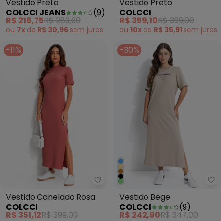
Vestido Preto
Vestido Preto
COLCCI JEANS
(
9
)
COLCCI
R$ 216,75
R$ 289,00
R$ 359,10
R$ 399,00
ou
7x
de
R$ 30,96
sem
juros
ou
10x
de
R$ 35,91
sem
juros
-11%
-30%
Colcci - Vestido Canelado Rosa
Co
Vestido Canelado Rosa
Vestido Bege
COLCCI
COLCCI
(
9
)
R$ 351,12
R$ 399,00
R$ 242,90
R$ 347,00