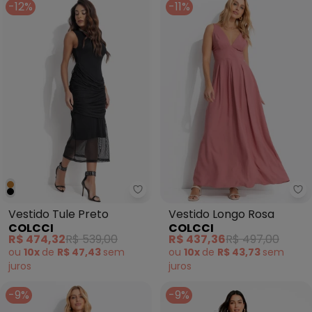
-12%
-11%
Colcci - Vestido Tule Preto
Co
Vestido Tule Preto
Vestido Longo Rosa
COLCCI
COLCCI
R$ 474,32
R$ 539,00
R$ 437,36
R$ 497,00
ou
10x
de
R$ 47,43
sem
ou
10x
de
R$ 43,73
sem
juros
juros
-9%
-9%