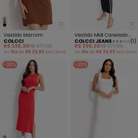
Colcci - Vestido Marrom
Co
Vestido Marrom
Vestido Midi Canelado
COLCCI
COLCCI JEANS
(
1
)
Preto
R$ 339,30
R$ 377,00
R$ 339,30
R$ 377,00
ou
10x
de
R$ 33,93
sem
juros
ou
10x
de
R$ 33,93
sem
juros
-35%
-35%