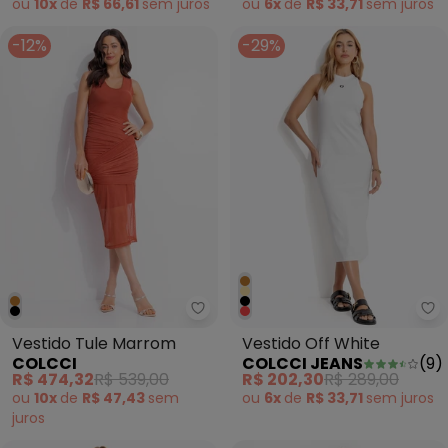
ou
10x
de
R$ 66,61
sem
juros
ou
6x
de
R$ 33,71
sem
juros
-12%
-29%
Colcci - Vestido Tule Marrom
Co
Vestido Tule Marrom
Vestido Off White
COLCCI
COLCCI JEANS
(
9
)
R$ 474,32
R$ 539,00
R$ 202,30
R$ 289,00
ou
10x
de
R$ 47,43
sem
ou
6x
de
R$ 33,71
sem
juros
juros