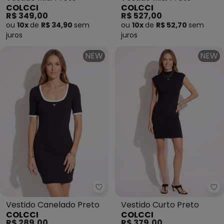
COLCCI
COLCCI
R$ 349,00
R$ 527,00
ou
10x
de
R$ 34,90
sem
ou
10x
de
R$ 52,70
sem
juros
juros
NEW
NEW
Colcci - Vestido Canelado Pret
Co
Vestido Canelado Preto
Vestido Curto Preto
COLCCI
COLCCI
R$ 289,00
R$ 379,00