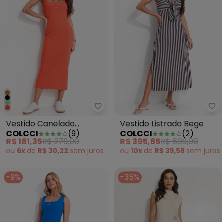
Colcci - Vestido Canelado Ver
Co
Vestido Canelado
Vestido Listrado Bege
COLCCI
(
9
)
COLCCI
(
2
)
Vermelho
R$ 181,35
R$ 279,00
R$ 395,85
R$ 609,00
ou
6x
de
R$ 30,22
sem
juros
ou
10x
de
R$ 39,58
sem
juros
-9%
-35%