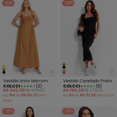
-30%
-29%
Colcci - Vestido Linho Marrom
Co
Vestido Linho Marrom
Vestido Canelado Preto
COLCCI
(
3
)
COLCCI
(
9
)
R$ 342,30
R$ 489,00
R$ 195,30
R$ 279,00
ou
10x
de
R$ 34,23
sem
ou
6x
de
R$ 32,55
sem
juros
juros
-35%
-30%