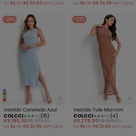
ou
8x
de
R$ 30,53
sem
juros
ou
9x
de
R$ 30,98
sem
juros
-29%
-29%
Colcci - Vestido Canelado Azul
Co
Vestido Canelado Azul
Vestido Tule Marrom
COLCCI
(
16
)
COLCCI
(
4
)
R$ 195,30
R$ 279,00
R$ 279,90
R$ 399,00
ou
6x
de
R$ 32,55
sem
juros
ou
9x
de
R$ 31,09
sem
juros