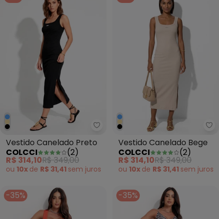
Colcci - Vestido Canelado Pret
Co
Vestido Canelado Preto
Vestido Canelado Bege
COLCCI
(
2
)
COLCCI
(
2
)
R$ 314,10
R$ 349,00
R$ 314,10
R$ 349,00
ou
10x
de
R$ 31,41
sem
juros
ou
10x
de
R$ 31,41
sem
juros
-35%
-35%