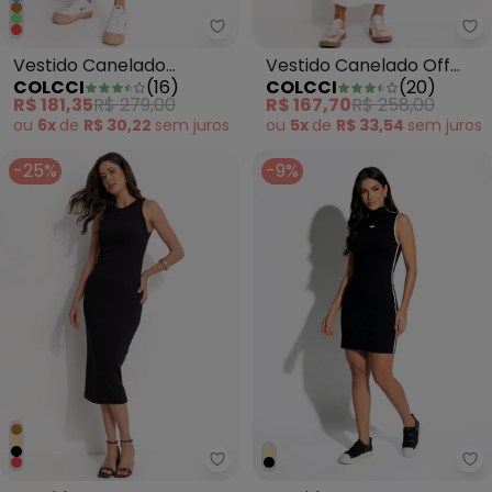
Colcci - Vestido Canelado Ver
Co
Vestido Canelado
Vestido Canelado Off
COLCCI
(
16
)
COLCCI
(
20
)
Vermelho
White
R$ 181,35
R$ 279,00
R$ 167,70
R$ 258,00
ou
6x
de
R$ 30,22
sem
juros
ou
5x
de
R$ 33,54
sem
juros
-25%
-9%
Colcci Jeans - Vestido Preto
Co