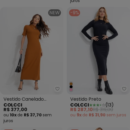
juros
NEW
-9%
Colcci - Vestido Canelado Mar
Co
Vestido Canelado
Vestido Preto
COLCCI
COLCCI
(
13
)
Marrom
R$ 377,00
R$ 287,10
R$ 319,00
ou
10x
de
R$ 37,70
sem
ou
9x
de
R$ 31,90
sem
juros
juros