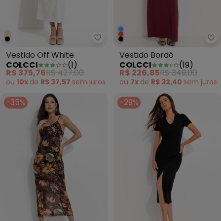
Colcci - Vestido Off White
Co
Vestido Off White
Vestido Bordô
COLCCI
(
1
)
COLCCI
(
19
)
R$ 375,76
R$ 427,00
R$ 226,85
R$ 349,00
ou
10x
de
R$ 37,57
sem
juros
ou
7x
de
R$ 32,40
sem
juros
-35%
-29%