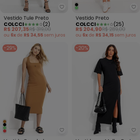
Colcci - Vestido Tule Preto
Co
Vestido Tule Preto
Vestido Preto
COLCCI
(
2
)
COLCCI
(
25
)
R$ 207,35
R$ 319,00
R$ 204,90
R$ 289,00
ou
6x
de
R$ 34,55
sem
juros
ou
6x
de
R$ 34,15
sem
juros
-29%
-20%
Colcci - Vestido Canelado Mar
Co