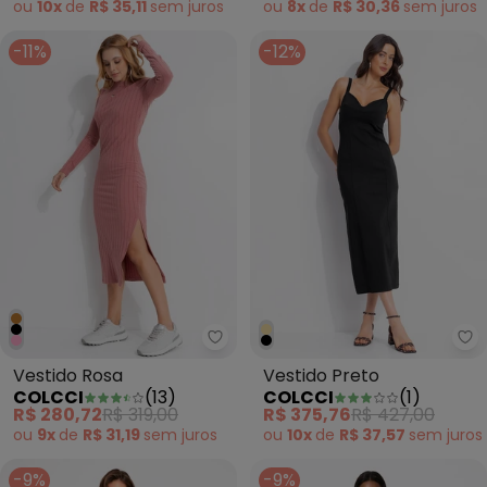
ou
10x
de
R$ 35,11
sem
juros
ou
8x
de
R$ 30,36
sem
juros
-11%
-12%
Colcci - Vestido Rosa
Co
Vestido Rosa
Vestido Preto
COLCCI
(
13
)
COLCCI
(
1
)
R$ 280,72
R$ 319,00
R$ 375,76
R$ 427,00
ou
9x
de
R$ 31,19
sem
juros
ou
10x
de
R$ 37,57
sem
juros
-9%
-9%