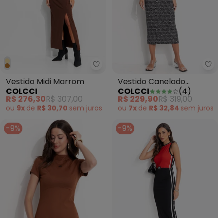
Colcci - Vestido Midi Marrom
Co
Vestido Midi Marrom
Vestido Canelado
COLCCI
COLCCI
(
4
)
Estampado Preto
R$ 276,30
R$ 307,00
R$ 229,90
R$ 319,00
ou
9x
de
R$ 30,70
sem
juros
ou
7x
de
R$ 32,84
sem
juros
-9%
-9%