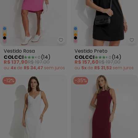
Colcci - Vestido Rosa
Co
Vestido Rosa
Vestido Preto
COLCCI
(
14
)
COLCCI
(
14
)
R$ 137,90
R$ 197,00
R$ 157,60
R$ 197,00
ou
4x
de
R$ 34,47
sem
juros
ou
5x
de
R$ 31,52
sem
juros
-12%
-35%