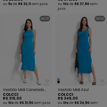
ou
9x
de
R$ 32,11
sem
juros
ou
10x
de
R$ 37,90
sem
juros
NEW
NEW
Colcci - Vestido Midi Canelado A
Co
Vestido Midi Canelado
Vestido Midi Azul
COLCCI
COLCCI
Azul
R$ 319,00
R$ 349,00
ou
10x
de
R$ 31,90
sem
juros
ou
10x
de
R$ 34,90
sem