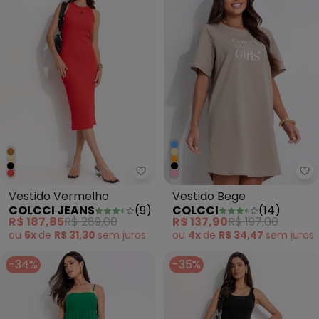
Colcci Jeans - Vestido Vermelh
Co
Vestido Vermelho
Vestido Bege
COLCCI JEANS
(
9
)
COLCCI
(
14
)
R$ 187,85
R$ 289,00
R$ 137,90
R$ 197,00
ou
6x
de
R$ 31,30
sem
juros
ou
4x
de
R$ 34,47
sem
juros
-34%
-35%