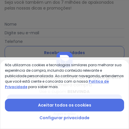
Seja você também um dos 7 milhões de apaixonados
pelas nossas dicas e promoções!
Nome
Digite seu e-mail
Telefone
Receber novidades
Nós utilizamos cookies e tecnologias similares para melhorar sua
Ao enviar o cadastro, você concorda com a nossa
Política
experiência de compra, incluindo conteúdo relevante e
de Privacidade
publicidade personalizada. Ao continuar navegando, entendemos
Compre pelo app e ganhe
12% OFF + frete grátis
que você está ciente e concorda com a nossa
Política de
na sua primeira compra
Privacidade
para saber mais.
Use o cupom
BEMVINDA
Posthaus é uma marca da Posthaus Ltda / CNPJ:
Baixar app Posthaus
Aceitar todos os cookies
80.462.138/0001-41
Endereço: Rua Werner Duwe, 202 Bairro Badenfurt -
Agora não
89.070-700 - Blumenau/SC
Configurar privacidade