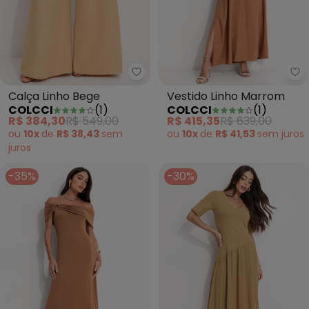
Colcci - Calça Linho Bege
Co
Calça Linho Bege
Vestido Linho Marrom
COLCCI
(
1
)
COLCCI
(
1
)
R$ 384,30
R$ 549,00
R$ 415,35
R$ 639,00
ou
10x
de
R$ 38,43
sem
ou
10x
de
R$ 41,53
sem
juros
juros
-35%
-30%