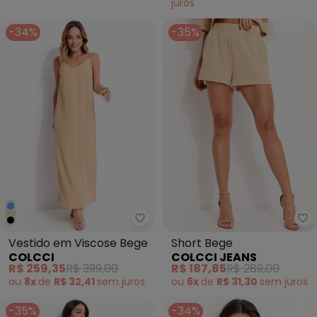
juros
-34%
-35%
Colcci - Vestido em Viscose Be
Co
Vestido em Viscose Bege
Short Bege
COLCCI
COLCCI JEANS
R$ 259,35
R$ 399,00
R$ 187,85
R$ 289,00
ou
8x
de
R$ 32,41
sem
juros
ou
6x
de
R$ 31,30
sem
juros
-35%
-34%