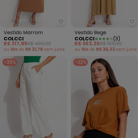
Colcci - Vestido Marrom
Co
Vestido Marrom
Vestido Bege
COLCCI
COLCCI
(
3
)
R$ 317,85
R$ 489,00
R$ 363,30
R$ 519,00
ou
10x
de
R$ 31,78
sem
juros
ou
10x
de
R$ 36,33
sem
juros
-35%
-32%