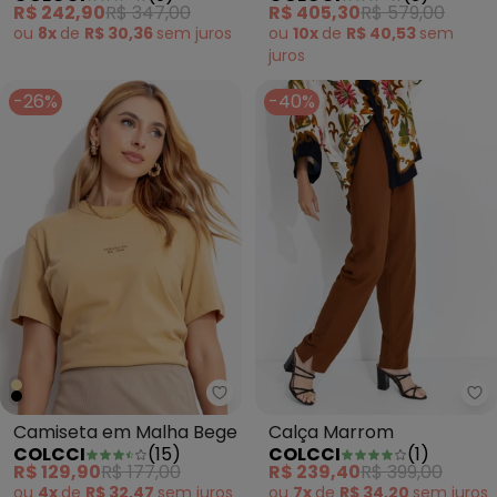
R$ 242,90
R$ 347,00
R$ 405,30
R$ 579,00
ou
8x
de
R$ 30,36
sem
juros
ou
10x
de
R$ 40,53
sem
juros
-26%
-40%
Colcci - Camiseta em Malha Be
Co
Camiseta em Malha Bege
Calça Marrom
COLCCI
(
15
)
COLCCI
(
1
)
R$ 129,90
R$ 177,00
R$ 239,40
R$ 399,00
ou
4x
de
R$ 32,47
sem
juros
ou
7x
de
R$ 34,20
sem
juros