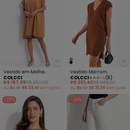
Colcci - Vestido em Malha Mar
Co
Vestido em Malha
Vestido Marrom
COLCCI
COLCCI
(
8
)
Marrom
R$ 167,05
R$ 257,00
R$ 281,40
R$ 469,00
ou
5x
de
R$ 33,41
sem
juros
ou
9x
de
R$ 31,26
sem
juros
-27%
-35%