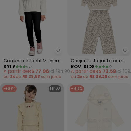
Kyly - Conjunto Infantil Menina
Ro
Conjunto Infantil Menina
Conjunto Jaqueta com
KYLY
ROVI KIDS
Bordado (Bege)
Calça Feminino (Bege)
A partir de
R$ 77,96
R$ 194,90
A partir de
R$ 72,59
R$ 109
ou
2x
de
R$ 38,98
sem
juros
ou
2x
de
R$ 36,29
sem
juros
-60%
NEW
-49%