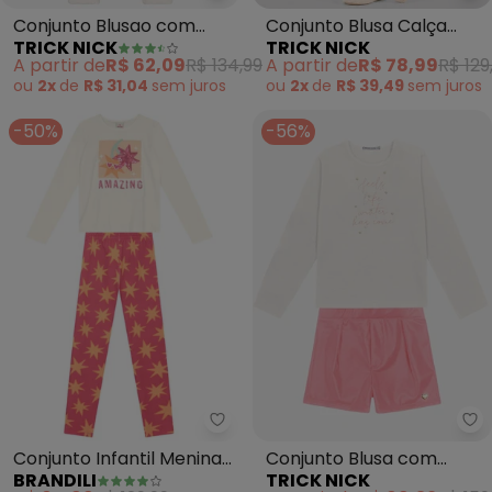
Conjunto Blusao com
Conjunto Blusa Calça
TRICK NICK
TRICK NICK
Calca (Bege)
Infantil Estampado
A partir de
R$ 62,09
R$ 134,99
A partir de
R$ 78,99
R$ 129
(Bege)
ou
2x
de
R$ 31,04
sem
juros
ou
2x
de
R$ 39,49
sem
juros
-50%
-56%
Brandili - Conjunto Infantil Meni
Tr
Conjunto Infantil Menina
Conjunto Blusa com
BRANDILI
TRICK NICK
de Estrelas (Natural)
Shorts Feminino (Bege)