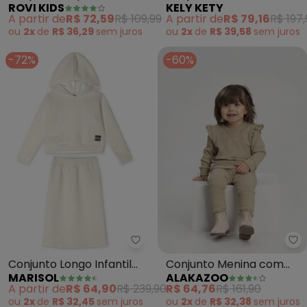
ROVI KIDS
KELY KETY
Calça Feminino (Bege)
Blusão e Legging
A partir de
R$ 72,59
R$ 109,99
A partir de
R$ 79,16
R$ 197
Borboletas (Bege)
ou
2x
de
R$ 36,29
sem
juros
ou
2x
de
R$ 39,58
sem
juros
-72%
-60%
Marisol - Conjunto Longo Infanti
Al
Conjunto Longo Infantil
Conjunto Menina com
MARISOL
ALAKAZOO
(Bege)
Blusão Bordado e Calça
A partir de
R$ 64,90
R$ 239,90
R$ 64,76
R$ 161,90
(Bege)
ou
2x
de
R$ 32,45
sem
juros
ou
2x
de
R$ 32,38
sem
juros