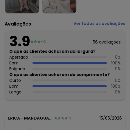
Composição: Blusao 100% Algodão - Calca 100% Algodão
Histórico de preços
O preço apresentado abaixo é o menor oferecido em
Avaliações
Ver todas as avaliações
algum dia do mês, para o menor tamanho disponível.
R$ 62,98
agosto/2026
3.9
R$ 78,74
julho/2026
56
avaliações
R$ 53,99
junho/2026
R$ 53,99
O que as clientes acharam da largura?
maio/2026
R$ 62,99
Apertado
0
%
abril/2026
N/D*
Bom
100
%
março/2026
N/D*
Folgado
0
%
fevereiro/2026
O que as clientes acharam do comprimento?
Curto
0
%
Bom
100
%
Longo
0
%
ERICA
-
MANDAGUACU - PR
15/05/2026