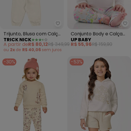
Trick Nick - Trijunto, Blusa com
Up
Trijunto, Blusa com Calça
Conjunto Body e Calça
TRICK NICK
UP BABY
e Colete (Bege)
Bebê (Off White)
A partir de
R$ 80,12
R$ 349,99
R$ 55,96
R$ 159,90
ou
2x
de
R$ 40,06
sem
juros
-30%
-53%