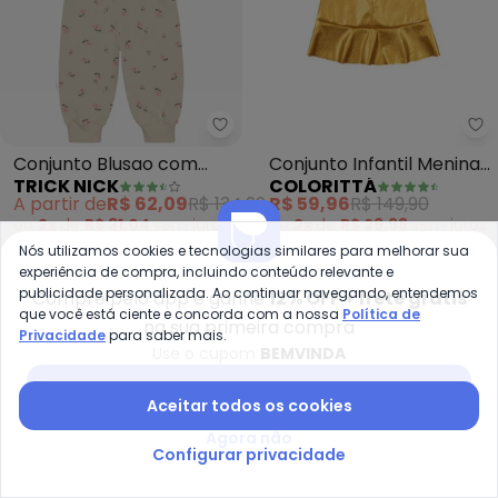
Trick Nick - Conjunto Blusao c
Co
Conjunto Blusao com
Conjunto Infantil Menina
TRICK NICK
COLORITTÁ
Calca (Bege)
Metalizado (Bege)
A partir de
R$ 62,09
R$ 134,99
R$ 59,96
R$ 149,90
ou
2x
de
R$ 31,04
sem
juros
ou
2x
de
R$ 29,98
sem
juros
Nós utilizamos cookies e tecnologias similares para melhorar sua
-70%
-70%
experiência de compra, incluindo conteúdo relevante e
publicidade personalizada. Ao continuar navegando, entendemos
Compre pelo app e ganhe
12% OFF + frete grátis
que você está ciente e concorda com a nossa
Política de
na sua primeira compra
Privacidade
para saber mais.
Use o cupom
BEMVINDA
Baixar app Posthaus
Aceitar todos os cookies
Agora não
Configurar privacidade