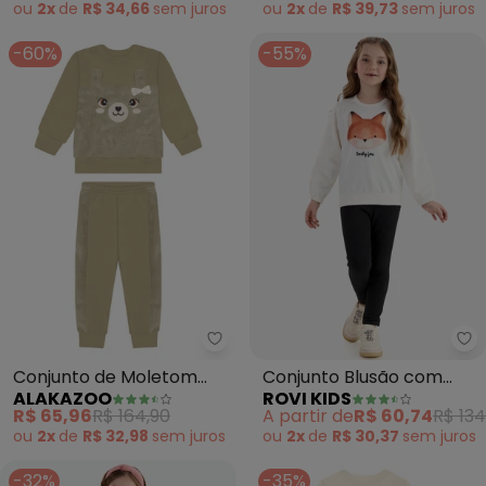
ou
2x
de
R$ 34,66
sem
juros
ou
2x
de
R$ 39,73
sem
juros
-60%
-55%
Alakazoo - Conjunto de Moleto
Ro
Conjunto de Moletom
Conjunto Blusão com
ALAKAZOO
ROVI KIDS
com Bordado e Recortes
Legging Molecotton
R$ 65,96
R$ 164,90
A partir de
R$ 60,74
R$ 134
(Bege)
(Bege)
ou
2x
de
R$ 32,98
sem
juros
ou
2x
de
R$ 30,37
sem
juros
-32%
-35%