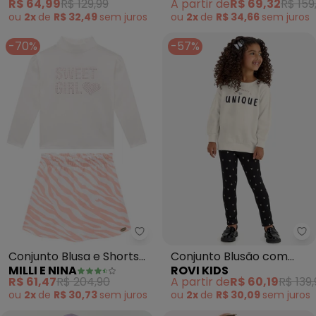
R$ 64,99
R$ 129,99
A partir de
R$ 69,32
R$ 159
ou
2x
de
R$ 32,49
sem
juros
ou
2x
de
R$ 34,66
sem
juros
-70%
-57%
Milli e Nina - Conjunto Blusa e 
Ro
Conjunto Blusa e Shorts
Conjunto Blusão com
MILLI E NINA
ROVI KIDS
Saia Zebra (Bege)
Legging Molecotton
R$ 61,47
R$ 204,90
A partir de
R$ 60,19
R$ 139,
(Bege)
ou
2x
de
R$ 30,73
sem
juros
ou
2x
de
R$ 30,09
sem
juros