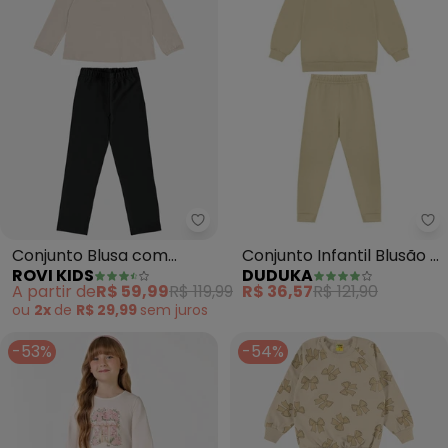
Rovi Kids - Conjunto Blusa com 
Du
Conjunto Blusa com
Conjunto Infantil Blusão e
ROVI KIDS
DUDUKA
Legging (Bege)
Calça (Bege)
A partir de
R$ 59,99
R$ 119,99
R$ 36,57
R$ 121,90
ou
2x
de
R$ 29,99
sem
juros
-53%
-54%