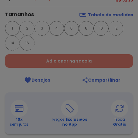
R$ 52,19
Tamanhos
Tabela de medidas
1
2
3
4
6
8
10
12
14
16
Adicionar na sacola
Desejos
Compartilhar
10
x
Preços
Exclusivos
Troca
sem juros
no App
Grátis