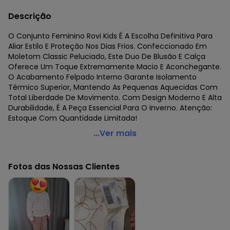
Descrição
O Conjunto Feminino Rovi Kids É A Escolha Definitiva Para
Aliar Estilo E Proteção Nos Dias Frios. Confeccionado Em
Moletom Classic Peluciado, Este Duo De Blusão E Calça
Oferece Um Toque Extremamente Macio E Aconchegante.
O Acabamento Felpado Interno Garante Isolamento
Térmico Superior, Mantendo As Pequenas Aquecidas Com
Total Liberdade De Movimento. Com Design Moderno E Alta
Durabilidade, É A Peça Essencial Para O Inverno. Atenção:
Estoque Com Quantidade Limitada!
Rovi Kids - Conjunto Blusão com Calça Feminino Bege
...Ver mais
Código do produto: 8492569
Fornecedor: ROVITEX IND E COM DE MALHAS LTDA / CNPJ
Fotos das Nossas Clientes
79.233.672/0010-98
Feito: Brasil
Cuidados para conservação do produto: Lavar à mão. Não
usar alvejante. Não usar secadora. Secar na sombra. Passar
temperatura mínima. Não lavar a seco.
Tecido: Moletom Classic Peluciado