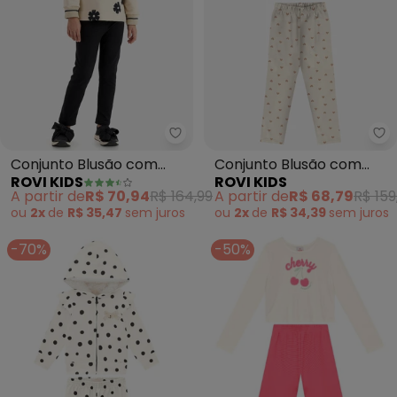
Rovi Kids - Conjunto Blusão co
Ro
Conjunto Blusão com
Conjunto Blusão com
ROVI KIDS
ROVI KIDS
Legging Molecotton
Legging Molecotton
A partir de
R$ 70,94
R$ 164,99
A partir de
R$ 68,79
R$ 159
(Bege)
(Bege)
ou
2x
de
R$ 35,47
sem
juros
ou
2x
de
R$ 34,39
sem
juros
-70%
-50%