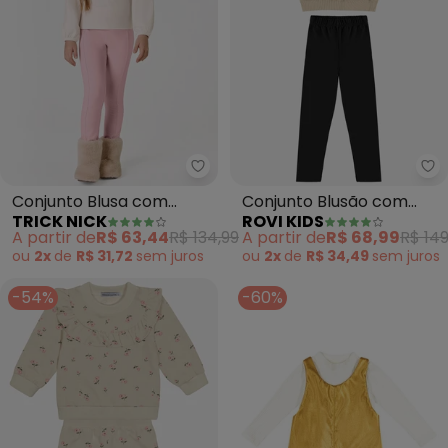
Trick Nick - Conjunto Blusa com
Ro
Conjunto Blusa com
Conjunto Blusão com
TRICK NICK
ROVI KIDS
Legging (Bege)
Legging Molecotton
A partir de
R$ 63,44
R$ 134,99
A partir de
R$ 68,99
R$ 149
(Bege)
ou
2x
de
R$ 31,72
sem
juros
ou
2x
de
R$ 34,49
sem
juros
-54%
-60%