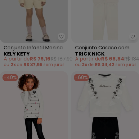
Kely Kety - Conjunto Infantil 
Tr
Conjunto Infantil Menina
Conjunto Casaco com
KELY KETY
TRICK NICK
Blusão e Shorts em
Capuz e Legging (Bege)
A partir de
R$ 75,16
R$ 187,90
A partir de
R$ 68,84
R$ 134
Moletom (Bege)
ou
2x
de
R$ 37,58
sem
juros
ou
2x
de
R$ 34,42
sem
juros
-40%
-60%