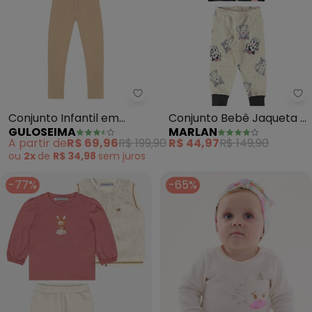
Guloseima - Conjunto Infantil 
Ma
Conjunto Infantil em
Conjunto Bebê Jaqueta e
GULOSEIMA
MARLAN
Molecotton (Bege)
Calça Gatinhos (Bege)
A partir de
R$ 69,96
R$ 199,90
R$ 44,97
R$ 149,90
ou
2x
de
R$ 34,98
sem
juros
-77%
-65%