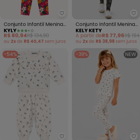
Ke
Kyly - Conjunto Infantil Menina
Conjunto Infantil Menina
Conjunto Infantil Menina
KELY KETY
KYLY
Blusão e Legging Floral
com Strass (Bege)
A partir de
R$ 77,96
R$ 194
R$ 80,94
R$ 134,90
(Bege)
ou
2x
de
R$ 38,98
sem
juros
ou
2x
de
R$ 40,47
sem
juros
-54%
-39%
NEW
Trick Nick - Conjunto Blusao c
Tr