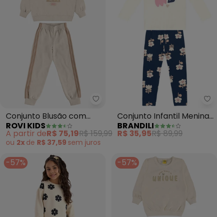
Rovi Kids - Conjunto Blusão co
Br
Conjunto Blusão com
Conjunto Infantil Menina
ROVI KIDS
BRANDILI
Legging Moletom (Bege)
de Flores (Natural)
A partir de
R$ 75,19
R$ 159,99
R$ 35,95
R$ 89,99
ou
2x
de
R$ 37,59
sem
juros
-57%
-57%