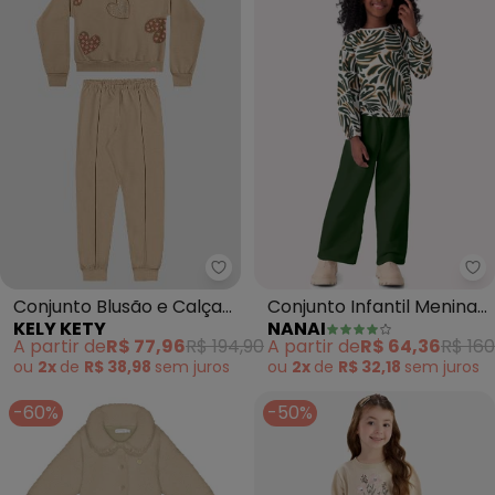
Kely Kety - Conjunto Blusão e 
Na
Conjunto Blusão e Calça
Conjunto Infantil Menina
KELY KETY
NANAI
em Moletom (Bege)
Folhagem (Off White)
A partir de
R$ 77,96
R$ 194,90
A partir de
R$ 64,36
R$ 160
ou
2x
de
R$ 38,98
sem
juros
ou
2x
de
R$ 32,18
sem
juros
-60%
-50%