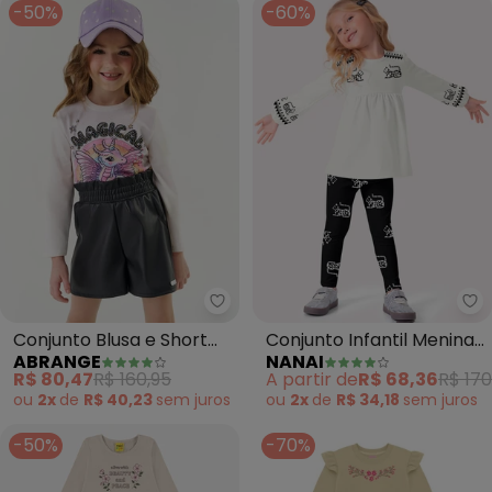
-50%
-60%
Abrange - Conjunto Blusa e Shor
Na
Conjunto Blusa e Short
Conjunto Infantil Menina
ABRANGE
NANAI
(Natural)
Gatinhos (Off White)
R$ 80,47
R$ 160,95
A partir de
R$ 68,36
R$ 170
ou
2x
de
R$ 40,23
sem
juros
ou
2x
de
R$ 34,18
sem
juros
-50%
-70%