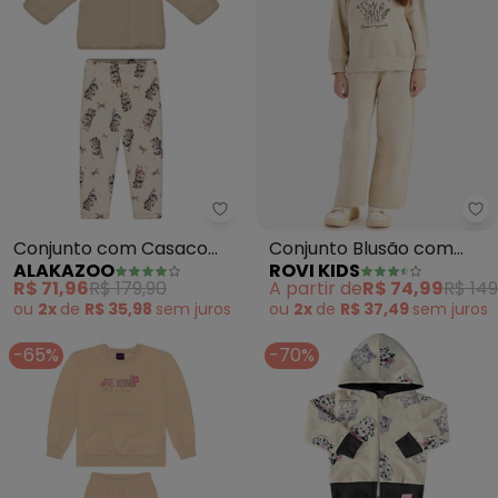
Alakazoo - Conjunto com Casac
Ro
Conjunto com Casaco
Conjunto Blusão com
ALAKAZOO
ROVI KIDS
em Pelo Carneirinho
Calça Wide Moletom
R$ 71,96
R$ 179,90
A partir de
R$ 74,99
R$ 149
(Bege)
(Bege)
ou
2x
de
R$ 35,98
sem
juros
ou
2x
de
R$ 37,49
sem
juros
-65%
-70%