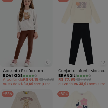
Rovi Kids - Conjunto Blusão co
Br
Conjunto Blusão com
Conjunto Infantil Menina
ROVI KIDS
BRANDILI
Legging Feminino (Bege)
de Flor (Natural)
A partir de
R$ 61,19
R$ 89,99
R$ 77,95
R$ 119,99
ou
2x
de
R$ 30,59
sem
juros
ou
2x
de
R$ 38,97
sem
juros
-53%
-60%