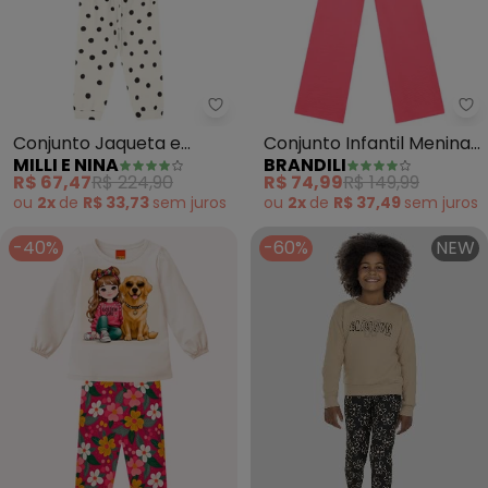
Milli e Nina - Conjunto Jaqueta
Br
Conjunto Jaqueta e
Conjunto Infantil Menina
MILLI E NINA
BRANDILI
Calça em Poá Sofisticado
de Cereja (Natural)
R$ 67,47
R$ 224,90
R$ 74,99
R$ 149,99
(Bege)
ou
2x
de
R$ 33,73
sem
juros
ou
2x
de
R$ 37,49
sem
juros
-40%
-60%
NEW