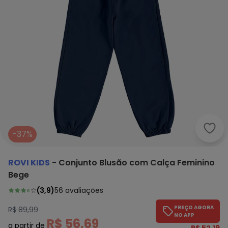
Rovi
-37%
ROVI KIDS
-
Conjunto Blusão com Calça Feminino
Bege
(
3,9
)
56
avaliações
PREÇO AGORA
R$ 89,99
NO APP
R$ 56,69
a partir de