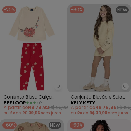
-20%
-60%
NEW
Ke
Bee Loop - Conjunto Blusa Calç
Conjunto Blusão e Saia
Conjunto Blusa Calça
KELY KETY
BEE LOOP
Moletom Persa (Bege)
Legging Bege
A partir de
R$ 79,96
R$ 199
A partir de
R$ 79,92
R$ 99,90
ou
2x
de
R$ 39,98
sem
juros
ou
2x
de
R$ 39,96
sem
juros
-60%
NEW
-60%