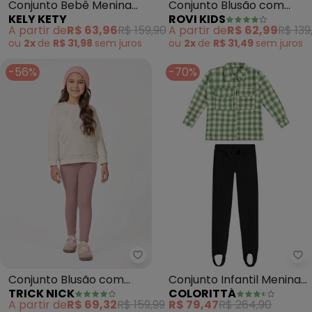
Conjunto Bebê Menina
Conjunto Blusão com
KELY KETY
ROVI KIDS
com Blusão e Legging
Calça Moletom (Bege)
A partir de
R$ 63,96
R$ 159,90
A partir de
R$ 62,99
R$ 139
(Bege)
ou
2x
de
R$ 31,98
sem
juros
ou
2x
de
R$ 31,49
sem
juros
-56%
-70%
Trick Nick - Conjunto Blusão c
Co
Conjunto Blusão com
Conjunto Infantil Menina
TRICK NICK
COLORITTÁ
Legging Moletom (Bege)
(Bege)
A partir de
R$ 69,32
R$ 159,99
R$ 79,47
R$ 264,90