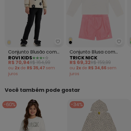
Rovi Kids - Conjunto Blusão co
Trick
Conjunto Blusão com
Conjunto Blusa com
ROVI KIDS
TRICK NICK
Legging Molecotton
Shorts Feminino Bege
R$ 70,94
R$ 164,99
R$ 69,32
R$ 159,99
Bege
ou
2x
de
R$ 35,47
sem
ou
2x
de
R$ 34,66
sem
juros
juros
Você também pode gostar
-60%
-34%