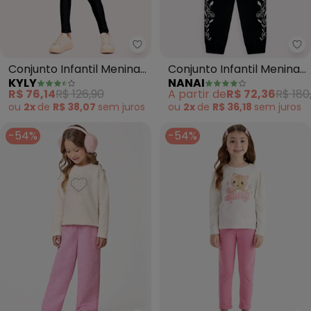
Kyly - Conjunto Infantil Menina
Na
Conjunto Infantil Menina
Conjunto Infantil Menina
KYLY
NANAI
Corações (Bege)
Lettering (Off White)
R$ 76,14
R$ 126,90
A partir de
R$ 72,36
R$ 180
ou
2x
de
R$ 38,07
sem
juros
ou
2x
de
R$ 36,18
sem
juros
-54%
-54%