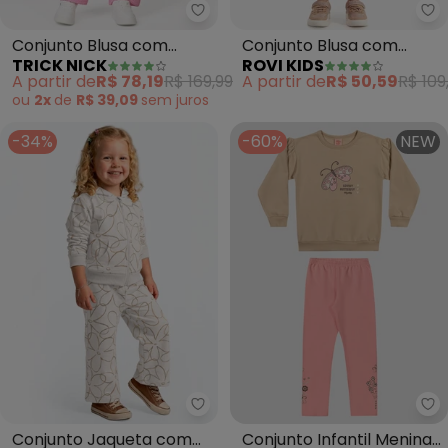
Trick Nick - Conjunto Blusa co
Ro
Conjunto Blusa com
Conjunto Blusa com
TRICK NICK
ROVI KIDS
Calça (Bege)
Legging (Bege)
A partir de
R$ 78,19
R$ 169,99
A partir de
R$ 50,59
R$ 109
ou
2x
de
R$ 39,09
sem
juros
-34%
-60%
NEW
Rovi Kids - Conjunto Jaqueta c
Ke
Conjunto Jaqueta com
Conjunto Infantil Menina