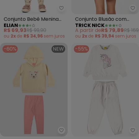
Elian - Conjunto Bebê Menina 
Tr
Conjunto Bebê Menina
Conjunto Blusão com
ELIAN
TRICK NICK
Moletom Coelhinhos
Capuz e Shorts (Bege)
R$ 69,93
R$ 99,90
A partir de
R$ 79,89
R$ 169
(Bege)
ou
2x
de
R$ 34,96
sem
juros
ou
2x
de
R$ 39,94
sem
juros
-60%
NEW
-55%
Kely Kety - Conjunto Bebê Meni
Ro