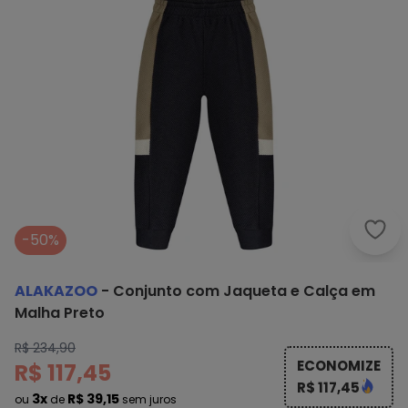
Alak
-50%
ALAKAZOO
-
Conjunto com Jaqueta e Calça em
Malha Preto
R$ 234,90
ECONOMIZE
R$ 117,45
R$ 117,45
3x
R$ 39,15
ou
de
sem juros