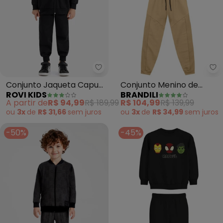
Rovi Kids - Conjunto Jaqueta C
Br
Conjunto Jaqueta Capuz
Conjunto Menino de
ROVI KIDS
BRANDILI
e Calça Moletom (Preto)
Skate (Natural)
A partir de
R$ 94,99
R$ 189,99
R$ 104,99
R$ 139,99
ou
3x
de
R$ 31,66
sem
juros
ou
3x
de
R$ 34,99
sem
juros
-50%
-45%