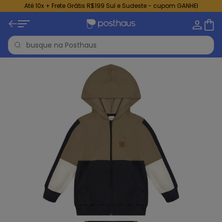
Até 10x + Frete Grátis R$199 Sul e Sudeste - cupom GANHEI