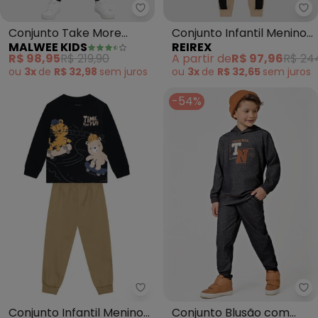
Re
Malwee Kids - Conjunto Take M
Conjunto Infantil Menino
Conjunto Take More
REIREX
MALWEE KIDS
Jaqueta Estampa Game
Adventures em
A partir de
R$ 97,96
R$ 24
R$ 98,95
R$ 219,90
e Calça (Preto)
Moletinho (Preto)
ou
3x
de
R$ 32,65
sem
juros
ou
3x
de
R$ 32,98
sem
juros
-54%
Brandili - Conjunto Infantil Men
Tr
Conjunto Infantil Menino
Conjunto Blusão com