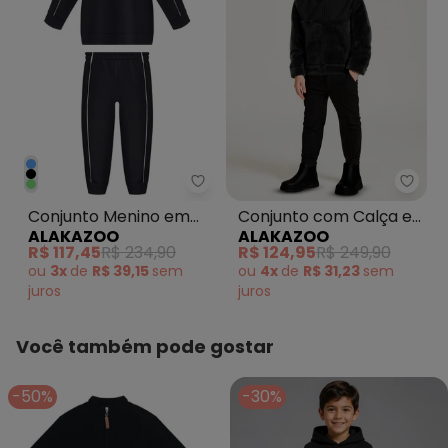
Histórico de preços
O preço apresentado abaixo é o menor oferecido em
algum dia do mês, para o menor tamanho disponível.
N/D*
agosto/2026
R$ 164,43
julho/2026
R$ 234,9
junho/2026
N/D*
maio/2026
N/D*
abril/2026
Alakazoo - Conjunto Menino em
Alak
N/D*
março/2026
Conjunto Menino em
Conjunto com Calça e
N/D*
fevereiro/2026
ALAKAZOO
ALAKAZOO
Moletom Felpado
Jaqueta com Capuz
R$ 117,45
R$ 234,90
R$ 124,95
R$ 249,90
Preto
Preto
ou
3x
de
R$ 39,15
sem
ou
4x
de
R$ 31,23
sem
juros
juros
Você também pode gostar
-50%
-30%