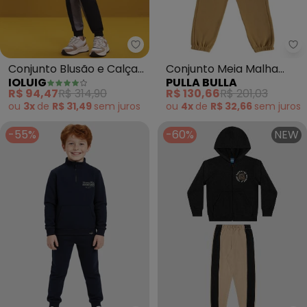
Ioluig - Conjunto Blusão e Calç
Pu
Conjunto Blusão e Calça
Conjunto Meia Malha
IOLUIG
PULLA BULLA
com Molecotton (Preto)
(Preto)
R$ 94,47
R$ 314,90
R$ 130,66
R$ 201,03
ou
3x
de
R$ 31,49
sem
juros
ou
4x
de
R$ 32,66
sem
juros
-55%
-60%
NEW