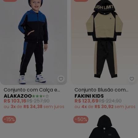
Alakazoo - Conjunto com Calça 
Fa
Conjunto com Calça e
Conjunto Blusão com
ALAKAZOO
FAKINI KIDS
Jaqueta de Zíper (Preto)
Capuz e Calça (Preto)
R$ 103,16
R$ 257,90
R$ 123,69
R$ 224,90
ou
3x
de
R$ 34,38
sem
juros
ou
4x
de
R$ 30,92
sem
juros
-15%
-50%