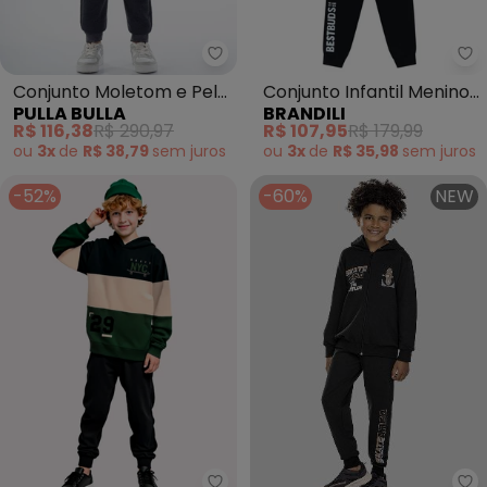
Pulla Bulla - Conjunto Moletom 
Br
Conjunto Moletom e Pelo
Conjunto Infantil Menino
PULLA BULLA
BRANDILI
(Preto)
de Jacaré (Preto)
R$ 116,38
R$ 290,97
R$ 107,95
R$ 179,99
ou
3x
de
R$ 38,79
sem
juros
ou
3x
de
R$ 35,98
sem
juros
-52%
-60%
NEW