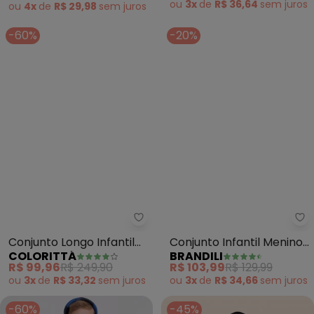
ou
4x
de
R$ 29,98
sem
juros
ou
3x
de
R$ 36,64
sem
juros
-60%
-20%
Colorittá - Conjunto Longo Infa
Br
Conjunto Longo Infantil
Conjunto Infantil Menino
COLORITTÁ
BRANDILI
Menino Estampado
Gamer (Preto)
R$ 99,96
R$ 249,90
R$ 103,99
R$ 129,99
(Preto)
ou
3x
de
R$ 33,32
sem
juros
ou
3x
de
R$ 34,66
sem
juros
-60%
-45%