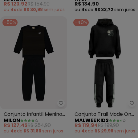
Calça em Moletinho
Estampa (Preto)
R$ 123,92
R$ 154,90
R$ 134,90
(Preto)
ou
4x
de
R$ 30,98
sem
juros
ou
4x
de
R$ 33,72
sem
juros
-50%
-40%
Ma
Conjunto Infantil Menino
Conjunto Trail Mode On
MILON
MALWEE KIDS
(Preto)
em Botonê (Preto)
R$ 127,45
R$ 254,90
R$ 119,94
R$ 199,90
ou
4x
de
R$ 31,86
sem
juros
ou
4x
de
R$ 29,98
sem
juros