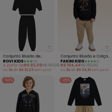
Rovi Kids - Conjunto Blusão de
Fa
Conjunto Blusão de
Conjunto Blusão e Calça
ROVI KIDS
FAKINI KIDS
Capuz e Calça Moletom
(Preto)
A partir de
R$ 93,09
R$ 189,99
R$ 104,44
R$ 189,90
(Preto)
ou
3x
de
R$ 31,03
sem
juros
ou
3x
de
R$ 34,81
sem
juros
-50%
-25%