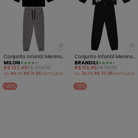
Milon - Conjunto Infantil Menino
Br
Conjunto Infantil Menino
Conjunto Infantil Menino
MILON
BRANDILI
(Preto)
de Dinossauro (Preto)
R$ 127,45
R$ 254,90
R$ 113,95
R$ 119,99
ou
4x
de
R$ 31,86
sem
juros
ou
3x
de
R$ 37,98
sem
juros
-20%
-15%