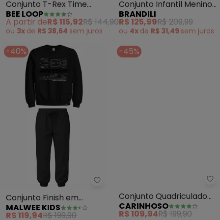
Conjunto T-Rex Time
Conjunto Infantil Menino
BEE LOOP
BRANDILI
Infantil Preto
(Preto)
A partir de
R$ 115,92
R$ 144,90
R$ 125,99
R$ 209,99
ou
3x
de
R$ 38,64
sem
juros
ou
4x
de
R$ 31,49
sem
juros
-40%
-45%
Malwee Kids - Conjunto Finish 
Ca
Conjunto Finish em
Conjunto Quadriculado
MALWEE KIDS
CARINHOSO
Moletinho (Preto)
em Moletom (Preto)
R$ 119,94
R$ 199,90
R$ 109,94
R$ 199,90