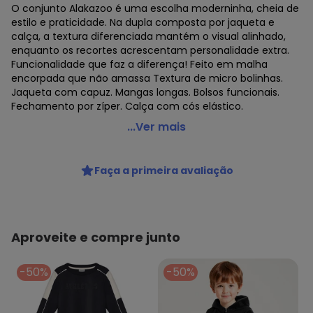
O conjunto Alakazoo é uma escolha moderninha, cheia de
estilo e praticidade. Na dupla composta por jaqueta e
calça, a textura diferenciada mantém o visual alinhado,
enquanto os recortes acrescentam personalidade extra.
Funcionalidade que faz a diferença! Feito em malha
encorpada que não amassa Textura de micro bolinhas.
Jaqueta com capuz. Mangas longas. Bolsos funcionais.
Fechamento por zíper. Calça com cós elástico.
Alakazoo - Conjunto com Jaqueta e Calça em Malha
...Ver mais
Preto
Código do produto: 8484236
Faça a primeira avaliação
Fornecedor: LUNELLI COMERCIO DO VESTUARIO LTDA / CNPJ
75.552.133/0001-70
Feito: BRASIL
Cuidados para conservação do produto: Lavagem a mão;
Não alvejar; Não secar em tambor; Secagem em varal à
Aproveite e compre junto
sombra; Não passar; Não limpar a seco; Limpeza a úmido
profissional; Processo suave;
-50%
-50%
Tecido: Poliéster
Composição: Jaqueta E Calca 65% Poliéster 30% Algodão
5% Elastano