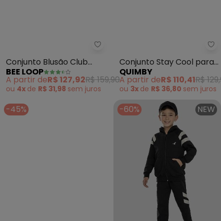
Bee Loop - Conjunto Blusão Club
Qu
Conjunto Blusão Club
Conjunto Stay Cool para
BEE LOOP
QUIMBY
Classic Calça Preto
Bebê Menino Preto
A partir de
R$ 127,92
R$ 159,90
A partir de
R$ 110,41
R$ 129
ou
4x
de
R$ 31,98
sem
juros
ou
3x
de
R$ 36,80
sem
juros
-45%
-60%
NEW