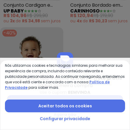
Conjunto Cardigan e
Conjunto Bordado em
UP BABY
CARINHOSO
Calça Bebê (Preto)
Moletom (Bege)
R$ 104,96
R$ 299,90
R$ 120,94
R$ 219,90
ou
3x
de
R$ 34,98
sem
juros
ou
4x
de
R$ 30,23
sem
juros
-40%
Nós utilizamos cookies e tecnologias similares para melhorar sua
experiência de compra, incluindo conteúdo relevante e
publicidade personalizada. Ao continuar navegando, entendemos
Compre pelo app e ganhe
12% OFF + frete grátis
que você está ciente e concorda com a nossa
Política de
na sua primeira compra
Privacidade
para saber mais.
Use o cupom
BEMVINDA
Baixar app Posthaus
Aceitar todos os cookies
Malwee Kids - Conjunto Ursinho
Br
Agora não
Configurar privacidade
Conjunto Ursinho 3 Peças
Conjunto Infantil Menino
MALWEE KIDS
BRANDILI
(Taupe)
de Dinossauro (Verde)