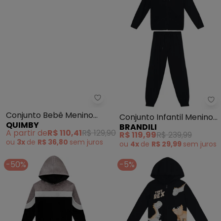
Quimby - Conjunto Bebê Menino
Br
Conjunto Bebê Menino
Conjunto Infantil Menino
QUIMBY
BRANDILI
Camiseta Calça Preto
em Suedine (Preto)
A partir de
R$ 110,41
R$ 129,90
R$ 119,99
R$ 239,99
ou
3x
de
R$ 36,80
sem
juros
ou
4x
de
R$ 29,99
sem
juros
-50%
-5%