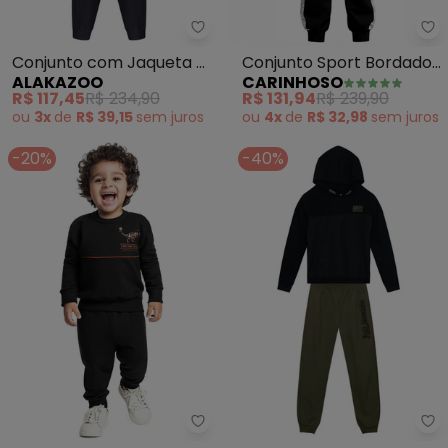
Alakazoo - Conjunto com Jaque
Ca
Conjunto com Jaqueta e
Conjunto Sport Bordado
ALAKAZOO
CARINHOSO
Calça em Malha (Preto)
em Moletom (Preto)
R$ 117,45
R$ 234,90
R$ 131,94
R$ 239,90
ou
3x
de
R$ 39,15
sem
juros
ou
4x
de
R$ 32,98
sem
juros
-20%
-40%
Bee Loop - Conjunto T-Rex Time 
Br