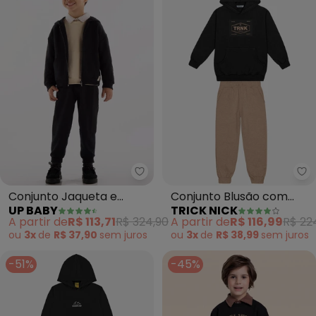
Up Baby - Conjunto Jaqueta e C
Tr
Conjunto Jaqueta e
Conjunto Blusão com
UP BABY
TRICK NICK
Calça Menino (Preto)
Capuz e Calça (Preto)
A partir de
R$ 113,71
R$ 324,90
A partir de
R$ 116,99
R$ 22
ou
3x
de
R$ 37,90
sem
juros
ou
3x
de
R$ 38,99
sem
juros
-51%
-45%