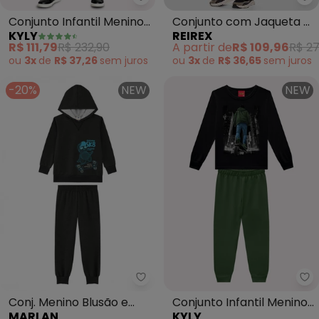
Re
Kyly - Conjunto Infantil Menino
Conjunto com Jaqueta e
Conjunto Infantil Menino
REIREX
KYLY
Calça (Preto)
em Algodão (Preto)
A partir de
R$ 109,96
R$ 2
R$ 111,79
R$ 232,90
ou
3x
de
R$ 36,65
sem
juros
ou
3x
de
R$ 37,26
sem
juros
-20%
NEW
NEW
Marlan - Conj. Menino Blusão e
Ky
Conj. Menino Blusão e
Conjunto Infantil Menino
MARLAN
KYLY