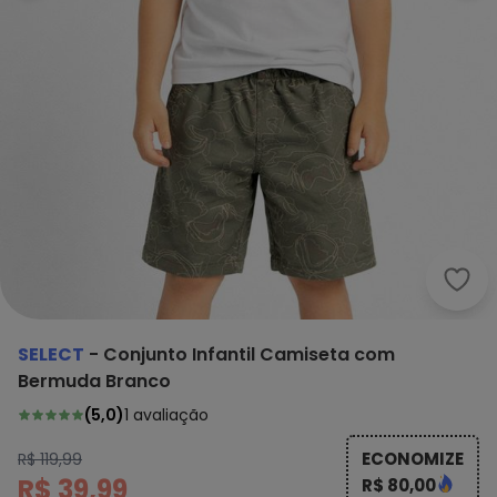
Sele
SELECT
-
Conjunto Infantil Camiseta com
Bermuda Branco
(
5,0
)
1
avaliação
ECONOMIZE
R$ 119,99
R$ 39,99
R$ 80,00