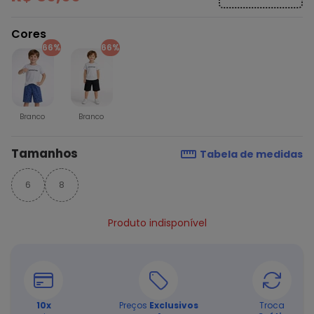
Cores
66%
66%
Branco
Branco
Tamanhos
Tabela de medidas
6
8
Produto indisponível
10
x
Preços
Exclusivos
Troca