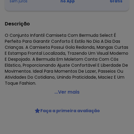
sem juros
no App
Grátis
Descrição
O Conjunto Infantil Camiseta Com Bermuda Select É
Perfeito Para Garantir Conforto E Estilo No Dia A Dia Das
Crianças. A Camiseta Possui Gola Redonda, Mangas Curtas
E Estampa Frontal Localizada, Trazendo Um Visual Moderno
E Despojado. A Bermuda Em Moletom Conta Com Cós
Elástico, Proporcionando Ajuste Confortável E Liberdade De
Movimentos. Ideal Para Momentos De Lazer, Passeios Ou
Atividades Do Cotidiano, Unindo Praticidade, Maciez E Um
Toque Fashion.
Select - Conjunto Infantil Camiseta com Bermuda
...Ver mais
Branco
Código do produto: 8492148
Faça a primeira avaliação
Fornecedor: ROVITEX IND E COM DE MALHAS LTDA / CNPJ
79.233.672/0010-98
Feito: Brasil
Cuidados para conservação do produto: Lavar à mão. Não