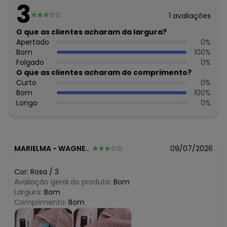
3
Tecido: Moletom
1
avaliações
Composição: 100% algodão
O que as clientes acharam da largura?
Histórico de preços
Apertado
0
%
Bom
100
%
O preço apresentado abaixo é o menor oferecido em
Folgado
0
%
algum dia do mês, para o menor tamanho disponível.
N/D*
O que as clientes acharam do comprimento?
agosto/2026
N/D*
Curto
0
%
julho/2026
N/D*
Bom
100
%
junho/2026
N/D*
Longo
0
%
maio/2026
N/D*
abril/2026
N/D*
março/2026
N/D*
fevereiro/2026
MARIELMA
-
WAGNER - BA
09/07/2026
Cor:
Rosa
/
3
Avaliação geral do produto:
Bom
Largura:
Bom
Comprimento:
Bom