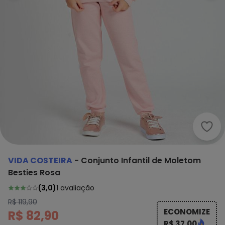
Vida
VIDA COSTEIRA
-
Conjunto Infantil de Moletom
Besties Rosa
(
3,0
)
1
avaliação
R$ 119,90
ECONOMIZE
R$ 82,90
R$ 37,00