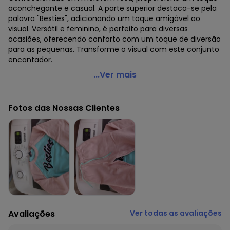
aconchegante e casual. A parte superior destaca-se pela
palavra "Besties", adicionando um toque amigável ao
visual. Versátil e feminino, é perfeito para diversas
ocasiões, oferecendo conforto com um toque de diversão
para as pequenas. Transforme o visual com este conjunto
encantador.
Vida Costeira - Conjunto Infantil de Moletom Besties
...Ver mais
Rosa
Código do produto: 8489700
Fotos das Nossas Clientes
Modelagem: Ampla
Modelo: Confort
Comprimento da Manga: Longa
Comprimento: Longo
Forro: Não
Cinto: Não acompanha
Decote Frente : Redondo
Fornecedor: OLIVER COMERCIO DIGITAL LTDA / CNPJ
42.116.634/0001-54
Feito: BRASIL
Avaliações
Ver todas as avaliações
Cuidados para conservação do produto: NÃO USAR
SECADORA, LAVA EM MODO DELICADO