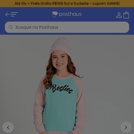
Até 10x + Frete Grátis R$199 Sul e Sudeste - cupom GANHEI