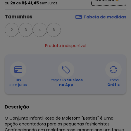
2x
R$ 41,45
ou
de
sem juros
Tamanhos
Tabela de medidas
2
3
4
6
Produto indisponível
10
x
Preços
Exclusivos
Troca
sem juros
no App
Grátis
Descrição
O Conjunto Infantil Rosa de Moletom "Besties" é uma
opção encantadora para as pequenas fashionistas.
Confeccionado em moletom rosa, proporciona um toque