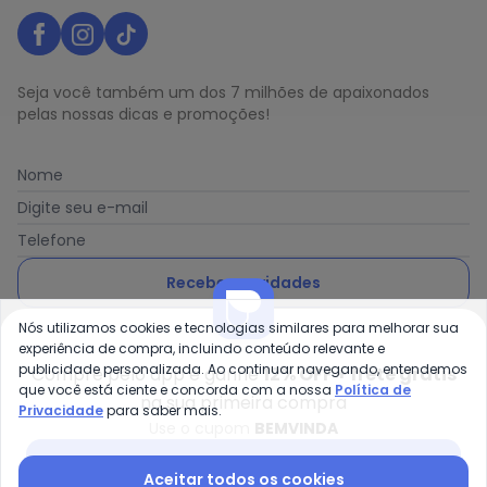
Seja você também um dos 7 milhões de apaixonados
pelas nossas dicas e promoções!
Nome
Digite seu e-mail
Telefone
Receber novidades
Nós utilizamos cookies e tecnologias similares para melhorar sua
Ao enviar o cadastro, você concorda com a nossa
Política
experiência de compra, incluindo conteúdo relevante e
de Privacidade
publicidade personalizada. Ao continuar navegando, entendemos
Compre pelo app e ganhe
12% OFF + frete grátis
que você está ciente e concorda com a nossa
Política de
na sua primeira compra
Privacidade
para saber mais.
Use o cupom
BEMVINDA
Posthaus é uma marca da Posthaus Ltda / CNPJ:
Baixar app Posthaus
Aceitar todos os cookies
80.462.138/0001-41