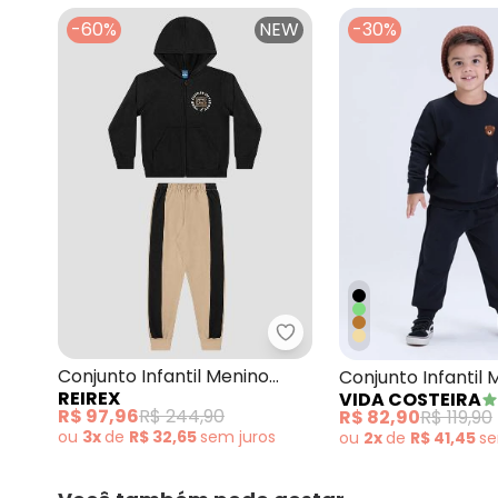
fevereiro/2026
-60%
NEW
-30%
Reirex - Conjunto Infan
Conjunto Infantil Menino
Conjunto Infantil
REIREX
VIDA COSTEIRA
Jaqueta Estampa Game e
Felpado com Urso
R$ 97,96
R$ 244,90
R$ 82,90
R$ 119,90
Calça Preto
ou
3x
de
R$ 32,65
sem
juros
ou
2x
de
R$ 41,45
s