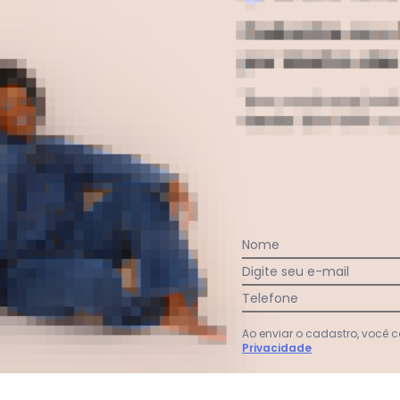
6.634/0001-54
CADORA, LAVA EM MODO DELICADO
Nome
Digite seu e-mail
gum dia do mês, para o menor tamanho disponível.
Faça a primeira avaliação
Telefone
Ao enviar o cadastro, você
Privacidade