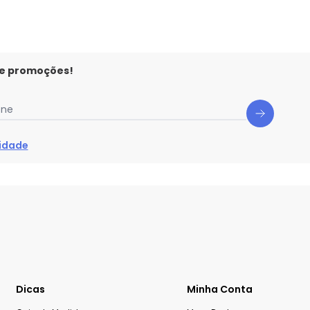
 e promoções!
one
cidade
Dicas
Minha Conta