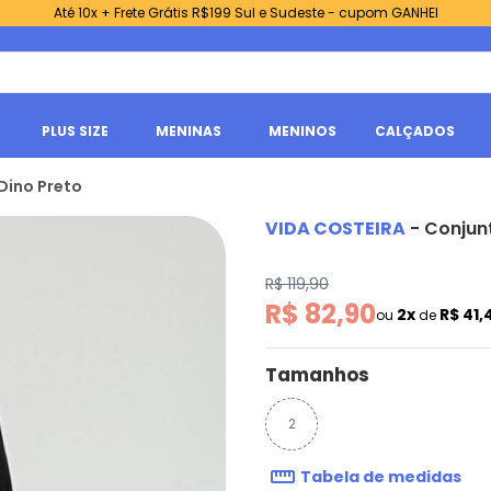
Até 10x + Frete Grátis R$199 Sul e Sudeste - cupom GANHEI
PLUS SIZE
MENINAS
MENINOS
CALÇADOS
Dino Preto
VIDA COSTEIRA
-
Conjunt
R$ 119,90
R$ 82,90
2x
R$ 41,
ou
de
Tamanhos
2
Tabela de medidas