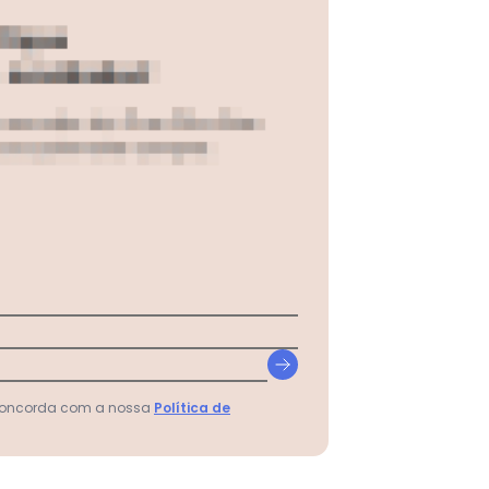
N/D*
N/D*
R$ 79,9
 concorda com a nossa
Política de
N/D*
N/D*
N/D*