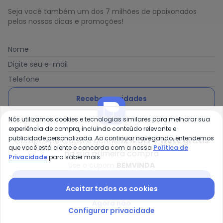
Seja você também um dos 7 milhões de apaixonados
pelas nossas dicas e promoções!
Nome
Digite seu e-mail
Telefone
Receber novidades
Nós utilizamos cookies e tecnologias similares para melhorar sua
Ao enviar o cadastro, você concorda com a nossa
Política
experiência de compra, incluindo conteúdo relevante e
de Privacidade
publicidade personalizada. Ao continuar navegando, entendemos
Compre pelo app e ganhe
12% OFF + frete grátis
que você está ciente e concorda com a nossa
Política de
na sua primeira compra
Privacidade
para saber mais.
Use o cupom
BEMVINDA
Posthaus é uma marca da Posthaus Ltda / CNPJ:
Baixar app Posthaus
Aceitar todos os cookies
80.462.138/0001-41
Endereço: Rua Werner Duwe, 202 Bairro Badenfurt -
Agora não
89.070-700 - Blumenau/SC
Configurar privacidade