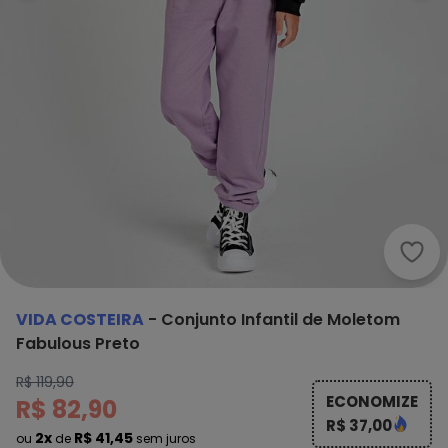
Vida
VIDA COSTEIRA
-
Conjunto Infantil de Moletom
Fabulous Preto
R$ 119,90
ECONOMIZE
R$ 82,90
R$ 37,00
2x
R$ 41,45
ou
de
sem juros