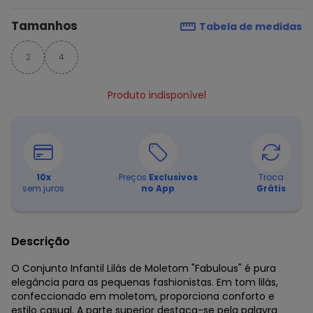
Tamanhos
Tabela de medidas
2
4
Produto indisponível
10
x
Preços
Exclusivos
Troca
sem juros
no App
Grátis
Descrição
O Conjunto Infantil Lilás de Moletom "Fabulous" é pura
elegância para as pequenas fashionistas. Em tom lilás,
confeccionado em moletom, proporciona conforto e
estilo casual. A parte superior destaca-se pela palavra