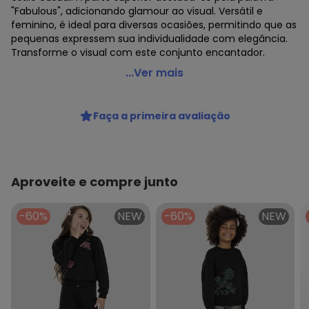
"Fabulous", adicionando glamour ao visual. Versátil e
feminino, é ideal para diversas ocasiões, permitindo que as
pequenas expressem sua individualidade com elegância.
Transforme o visual com este conjunto encantador.
Vida Costeira - Conjunto Infantil de Moletom Fabulous
...Ver mais
Preto
Código do produto: 8489717
Faça a primeira avaliação
Modelagem: Ampla
Modelo: Confort
Comprimento da Manga: Longa
Comprimento: Longo
Forro: Não
Aproveite e compre junto
Cinto: Não acompanha
Decote Frente : Redondo
-60%
NEW
-60%
NEW
Fornecedor: OLIVER COMERCIO DIGITAL LTDA / CNPJ
42.116.634/0001-54
Feito: BRASIL
Cuidados para conservação do produto: NÃO USAR
SECADORA, LAVA EM MODO DELICADO
Tecido: Moletom
Composição: 100% algodão