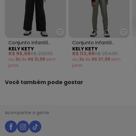
Histórico de preços
O preço apresentado abaixo é o menor oferecido em
algum dia do mês, para o menor tamanho disponível.
N/D*
agosto/2026
Kely Kety - Conjunto Infantil 
Kely 
N/D*
julho/2026
Conjunto Infantil
Conjunto Infantil
N/D*
junho/2026
KELY KETY
KELY KETY
N/D*
Menina Jaqueta e
Menina Blusão e
maio/2026
R$ 95,96
R$ 239,90
R$ 113,96
R$ 284,90
N/D*
abril/2026
Calça em Moletom
Legging Montaria Preto
ou
3x
de
R$ 31,98
sem
ou
3x
de
R$ 37,98
sem
N/D*
março/2026
Preto
juros
juros
N/D*
fevereiro/2026
Você também pode gostar
Acompanhe a gente