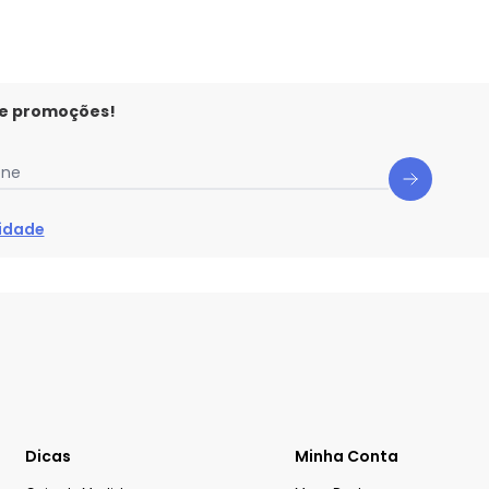
 e promoções!
one
cidade
Dicas
Minha Conta