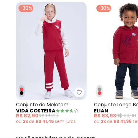
fevereiro/2026
-30%
-30%
Vida Costeira - Conjun
Conjunto de Moletom
Conjunto Longo B
VIDA COSTEIRA
ELIAN
Colegial Va com Capuz
T-Rex Vermelho
R$ 82,90
R$ 119,90
R$ 83,93
R$ 119,90
Bordo
ou
2x
de
R$ 41,45
sem
juros
ou
2x
de
R$ 41,96
s