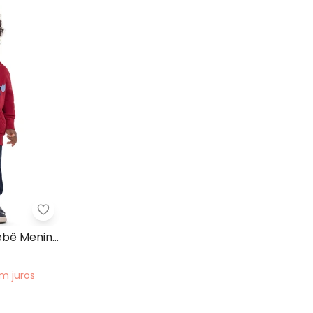
to de Moletom Colegial Va com Capuz Bordo
Elian - Conjunto Longo Bebê Menino T-Rex Verm
ebê Menino
em
juros