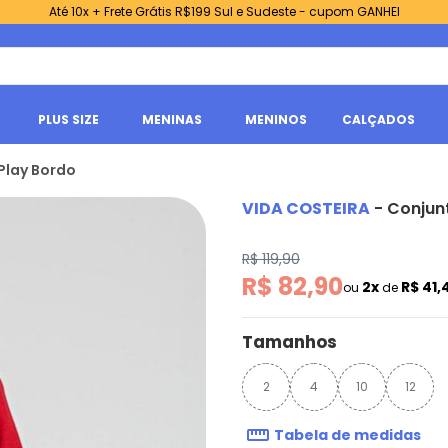
Até 10x + Frete Grátis R$199 Sul e Sudeste - cupom GANHEI
PLUS SIZE
MENINAS
MENINOS
CALÇADOS
 Play Bordo
VIDA COSTEIRA
-
Conjunt
R$ 119,90
R$ 82,90
2x
R$ 41,
ou
de
Tamanhos
2
4
10
12
Tabela de medidas