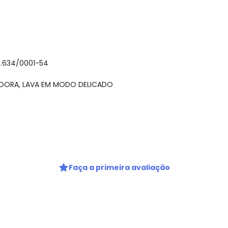
6.634/0001-54
CADORA, LAVA EM MODO DELICADO
Nome
Digite seu e-mail
gum dia do mês, para o menor tamanho disponível.
Faça a primeira avaliação
Telefone
Ao enviar o cadastro, você
Privacidade