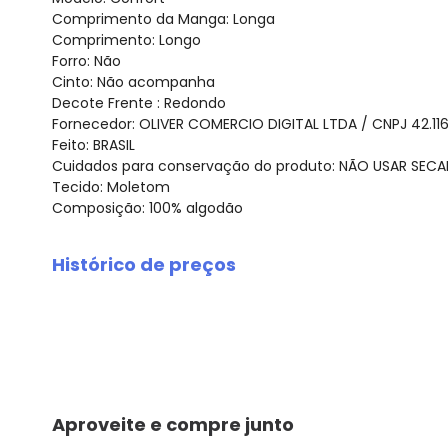
Comprimento da Manga: Longa
Comprimento: Longo
Forro: Não
Cinto: Não acompanha
Decote Frente : Redondo
Fornecedor: OLIVER COMERCIO DIGITAL LTDA / CNPJ 42.11
Feito: BRASIL
Cuidados para conservação do produto: NÃO USAR SE
Tecido: Moletom
Composição: 100% algodão
Histórico de preços
O preço apresentado abaixo é o menor oferecido em al
agosto/2026
julho/2026
junho/2026
maio/2026
abril/2026
Aproveite e compre junto
março/2026