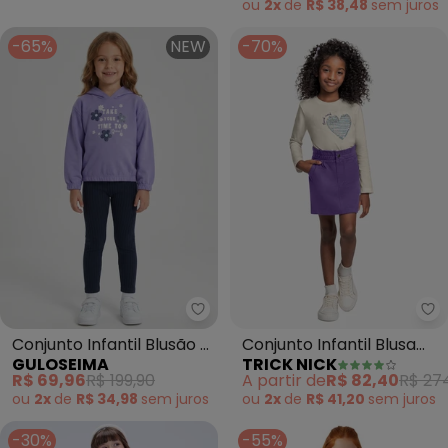
ou
2x
de
R$ 38,48
sem
juros
-65%
NEW
-70%
Guloseima - Conjunto Infantil B
Tr
Conjunto Infantil Blusão e
Conjunto Infantil Blusa
GULOSEIMA
TRICK NICK
Legging Roxo
com Saia (Roxo)
R$ 69,96
R$ 199,90
A partir de
R$ 82,40
R$ 27
ou
2x
de
R$ 34,98
sem
juros
ou
2x
de
R$ 41,20
sem
juros
-30%
-55%