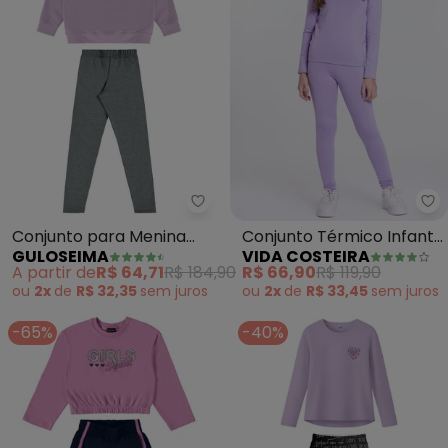
Guloseima - Conjunto para Men
Vi
Conjunto para Menina
Conjunto Térmico Infantil
GULOSEIMA
VIDA COSTEIRA
(Roxo)
(Lilás)
A partir de
R$ 64,71
R$ 184,90
R$ 66,90
R$ 119,90
ou
2x
de
R$ 32,35
sem
juros
ou
2x
de
R$ 33,45
sem
juros
-65%
-40%