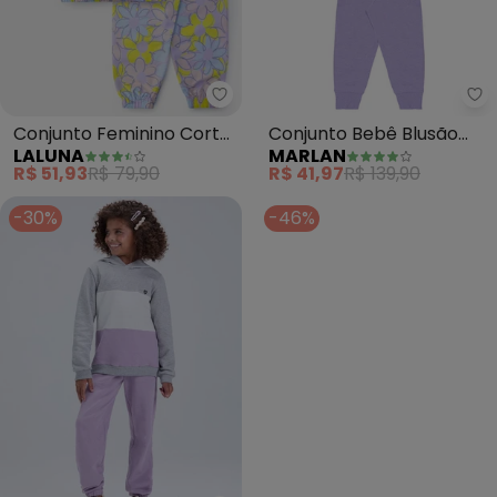
Laluna - Conjunto Feminino Cort
Ma
Conjunto Feminino Corta
Conjunto Bebê Blusão
LALUNA
MARLAN
Vento Flores (Lilás)
Xadrez e Calça Moletom
R$ 51,93
R$ 79,90
R$ 41,97
R$ 139,90
(Roxo)
-30%
-46%