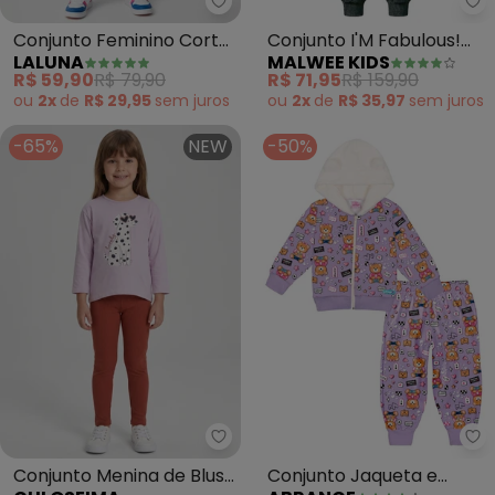
Laluna - Conjunto Feminino Cort
Ma
Conjunto Feminino Corta
Conjunto I'M Fabulous!
LALUNA
MALWEE KIDS
Vento Borboletas (Lilás)
(Lavanda)
R$ 59,90
R$ 79,90
R$ 71,95
R$ 159,90
ou
2x
de
R$ 29,95
sem
juros
ou
2x
de
R$ 35,97
sem
juros
-65%
NEW
-50%
Guloseima - Conjunto Menina de
Ab
Conjunto Menina de Blusa
Conjunto Jaqueta e