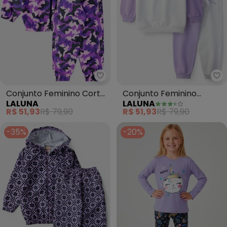
Laluna - Conjunto Feminino Co
La
Conjunto Feminino Corta
Conjunto Feminino
LALUNA
LALUNA
Vento Camuflado (Roxo)
Moletom California (Lilás)
R$ 51,93
R$ 79,90
R$ 51,93
R$ 79,90
-35%
-20%