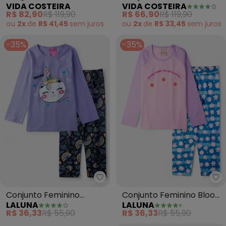
VIDA COSTEIRA
VIDA COSTEIRA
Infantil Vida Costeira
Brilhos Mágicos (Lilás)
R$ 82,90
R$ 119,90
R$ 66,90
R$ 119,90
(Lilás)
ou
2x
de
R$ 41,45
sem
juros
ou
2x
de
R$ 33,45
sem
juros
-35%
-35%
Laluna - Conjunto Feminino Gati
La
Conjunto Feminino
Conjunto Feminino Bloom
LALUNA
LALUNA
Gatinha Coroa (Lilás)
Where (Lilás)
R$ 36,33
R$ 55,90
R$ 36,33
R$ 55,90