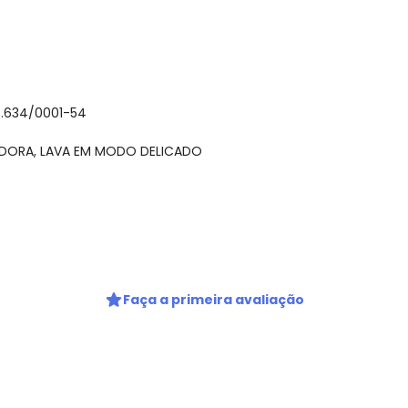
6.634/0001-54
CADORA, LAVA EM MODO DELICADO
Nome
Digite seu e-mail
gum dia do mês, para o menor tamanho disponível.
Faça a primeira avaliação
Telefone
Ao enviar o cadastro, você
Privacidade