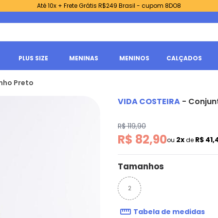
Até 10x + Frete Grátis R$249 Brasil - cupom 8DO8
PLUS SIZE
MENINAS
MENINOS
CALÇADOS
inho Preto
VIDA COSTEIRA
-
Conjunt
R$ 119,90
R$ 82,90
2x
R$ 41,
ou
de
Tamanhos
2
Tabela de medidas