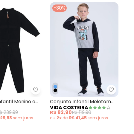
N/D*
-30%
 Preto
Conjunto Moletom Infantil com Capuz Menino Preto
Mundi - Conjunto Infantil Menino em Cote
Vida Cost
nfantil Menino em
Conjunto Infantil Moletom
VIDA COSTEIRA
to
Storks Inverno Preto
$ 239,99
R$ 82,90
R$ 119,90
 29,98
sem
juros
ou
2x
de
R$ 41,45
sem
juros