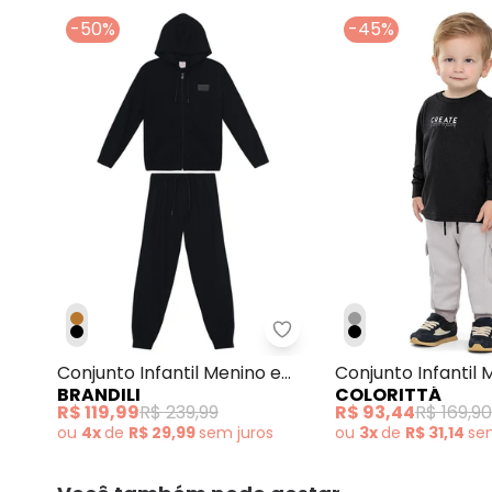
fevereiro/2026
-50%
-45%
Brandili - Conjunto Infa
Conjunto Infantil Menino em
Conjunto Infantil 
BRANDILI
COLORITTÁ
Suedine Preto
Bolsos Cargo Pret
R$ 119,99
R$ 239,99
R$ 93,44
R$ 169,90
ou
4x
de
R$ 29,99
sem
juros
ou
3x
de
R$ 31,14
s