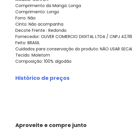
Comprimento da Manga: Longa
Comprimento: Longo
Forro: Não
Cinto: Não acompanha
Decote Frente : Redondo
Fornecedor: OLIVER COMERCIO DIGITAL LTDA / CNPJ 42.11
Feito: BRASIL
Cuidados para conservação do produto: NÃO USAR SE
Tecido: Moletom
Composição: 100% algodão
Histórico de preços
O preço apresentado abaixo é o menor oferecido em al
agosto/2026
julho/2026
junho/2026
maio/2026
abril/2026
Aproveite e compre junto
março/2026