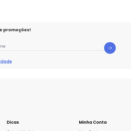
 e promoções!
one
cidade
Dicas
Minha Conta