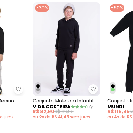
-30%
-50%
ntil Menino em Suedine Preto
Colorittá - Conjunto Infantil Menino Bolsos Cargo
Vida Costeira - 
Menino
Conjunto Moletom Infantil
Conjunto I
VIDA COSTEIRA
MUNDI
o
com Capuz Menino Preto
Cotelê Pre
R$ 82,90
R$ 119,90
R$ 119,95
R
em
juros
ou
2x
de
R$ 41,45
sem
juros
ou
4x
de
R$