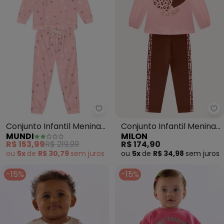
Mundi - Conjunto Infantil Meni
Mi
Conjunto Infantil Menina
Conjunto Infantil Menina
MUNDI
MILON
de Corações (Rosa)
Corações (Rosa)
R$ 153,99
R$ 219,99
R$ 174,90
ou
5x
de
R$ 30,79
sem
juros
ou
5x
de
R$ 34,98
sem
juros
-15%
-15%