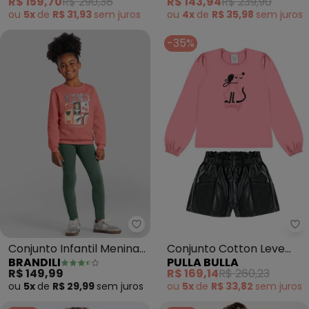
R$ 159,70
R$ 290,38
R$ 143,94
R$ 239,90
ou
5x
de
R$ 31,93
sem
juros
ou
4x
de
R$ 35,98
sem
juros
-35%
Brandili - Conjunto Infantil Men
Pu
Conjunto Infantil Menina
Conjunto Cotton Leve
BRANDILI
PULLA BULLA
com Flores (Rosa)
(Rosa)
R$ 149,99
R$ 169,14
R$ 260,23
ou
5x
de
R$ 29,99
sem
juros
ou
5x
de
R$ 33,82
sem
juros