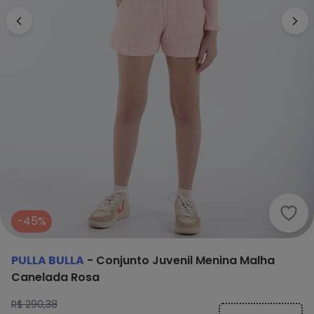
Pull
-45%
PULLA BULLA
-
Conjunto Juvenil Menina Malha
Canelada Rosa
R$ 290,38