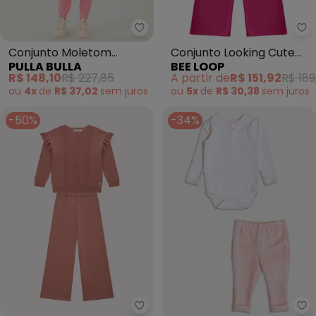
Pulla Bulla - Conjunto Moletom 
Be
Conjunto Moletom
Conjunto Looking Cute
PULLA BULLA
BEE LOOP
(Rosa)
Today Rosa
R$ 148,10
R$ 227,85
A partir de
R$ 151,92
R$ 189
ou
4x
de
R$ 37,02
sem
juros
ou
5x
de
R$ 30,38
sem
juros
-50%
-34%
Milon - Conjunto Infantil Menina
Mo