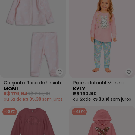
Momi - Conjunto Rosa de Ursinh
Ky
Conjunto Rosa de Ursinho
Pijama Infantil Menina
MOMI
KYLY
(Rosa)
Coelinho (Rosa)
R$ 176,94
R$ 294,90
R$ 150,90
ou
5x
de
R$ 35,38
sem
juros
ou
5x
de
R$ 30,18
sem
juros
-30%
-40%