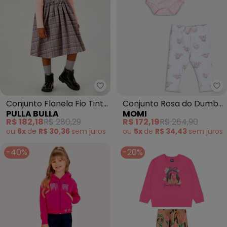
Pulla Bulla - Conjunto Flanela Fi
Mo
Conjunto Flanela Fio Tinto
Conjunto Rosa do Dumbo
PULLA BULLA
MOMI
(Rosa)
(Rosa)
R$ 182,18
R$ 280,29
R$ 172,19
R$ 264,90
ou
6x
de
R$ 30,36
sem
juros
ou
5x
de
R$ 34,43
sem
juros
-40%
-20%