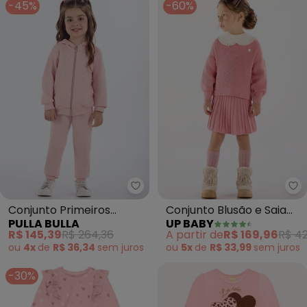
-45%
-60%
Pulla Bulla - Conjunto Primeir
Up
Conjunto Primeiros
Conjunto Blusão e Saia
PULLA BULLA
UP BABY
Passos Menina Moletom
em Tricot (Rosa)
R$ 145,39
R$ 264,36
A partir de
R$ 169,96
R$ 4
(Rosa)
ou
4x
de
R$ 36,34
sem
juros
ou
5x
de
R$ 33,99
sem
juros
-30%