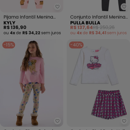
Kyly - Pijama Infantil Menina Ca
Pu
Pijama Infantil Menina
Conjunto Infantil Menina
KYLY
PULLA BULLA
Capivara (Rosa)
Moletom (Rosa)
R$ 136,90
R$ 137,64
R$ 250,26
ou
4x
de
R$ 34,22
sem
juros
ou
4x
de
R$ 34,41
sem
juros
-15%
-40%
Quimby - Conjunto Blusa Babad
Mo