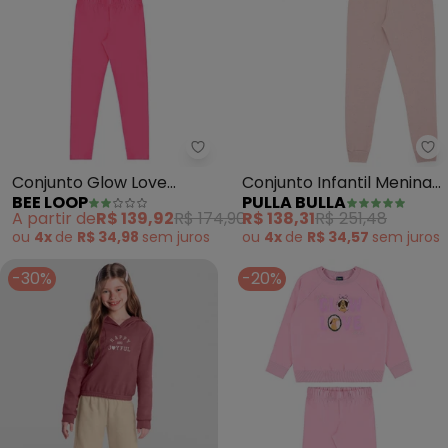
Bee Loop - Conjunto Glow Love 
Pu
Conjunto Glow Love
Conjunto Infantil Menina
BEE LOOP
PULLA BULLA
Legging Rosa
Moletom Linho (Rosa)
A partir de
R$ 139,92
R$ 174,90
R$ 138,31
R$ 251,48
ou
4x
de
R$ 34,98
sem
juros
ou
4x
de
R$ 34,57
sem
juros
-30%
-20%