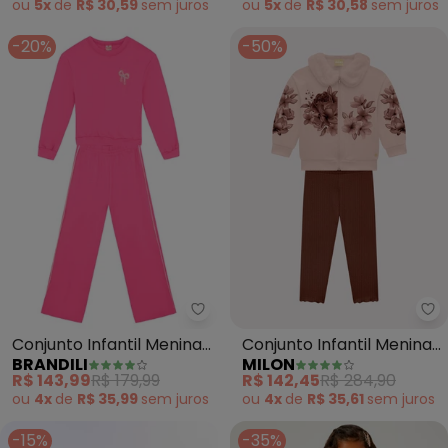
ou
5x
de
R$ 30,59
sem
juros
ou
5x
de
R$ 30,58
sem
juros
-20%
-50%
Brandili - Conjunto Infantil Meni
Conjunto Infantil Menina
Conjunto Infantil Menina
BRANDILI
MILON
Estrela (Rosa)
Flores (Rosa)
R$ 143,99
R$ 179,99
R$ 142,45
R$ 284,90
ou
4x
de
R$ 35,99
sem
juros
ou
4x
de
R$ 35,61
sem
juros
-15%
-35%