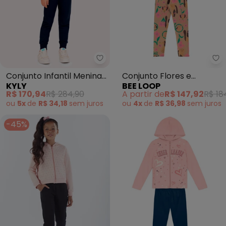
Kyly - Conjunto Infantil Menin
Be
Conjunto Infantil Menina
Conjunto Flores e
KYLY
BEE LOOP
com Capuz (Rosa)
Focinhos Menina Rosa
R$ 170,94
R$ 284,90
A partir de
R$ 147,92
R$ 18
ou
5x
de
R$ 34,18
sem
juros
ou
4x
de
R$ 36,98
sem
juros
-45%