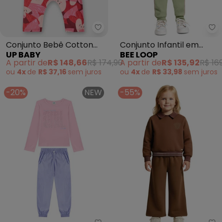
Up Baby - Conjunto Bebê Cotto
Be
Conjunto Bebê Cotton
Conjunto Infantil em
UP BABY
BEE LOOP
Rosa
Moletom Floral Rosa
A partir de
R$ 148,66
R$ 174,90
A partir de
R$ 135,92
R$ 16
ou
4x
de
R$ 37,16
sem
juros
ou
4x
de
R$ 33,98
sem
juros
-20%
NEW
-55%