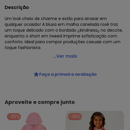
Descrição
Um look cheio de charme e estilo para arrasar em
qualquer ocasião! A blusa em malha canelada rosê traz
um toque delicado com o bordado ¿kindness¿ no decote,
enquanto o short em tweed imprime sofisticação com
conforto. Ideal para compor produções casuais com um
toque fashionista.
Pulla Bulla - Conjunto Juvenil Menina Malha Canelada
...Ver mais
Rosa
Código do produto: 7946711
Faça a primeira avaliação
Comprimento da Manga: Longa
Comprimento: Curto
Fornecedor: CONFECCOES JO JO LTDA / CNPJ
83.938.985/0001-28
Feito: Brasil
Aproveite e compre junto
Cuidados para conservação do produto: Lavar na máquina,
no ciclo delicado, com água fria ou morna - Não usar
-35%
-35%
alvejante - Não lavar a seco - Não colocar na secadora -
Secar na vertical.