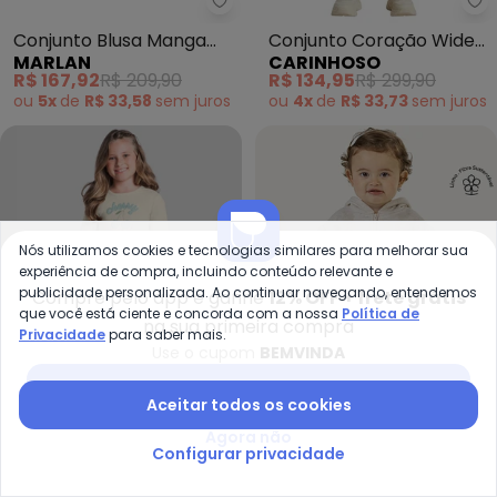
Marlan - Conjunto Blusa Manga 
Ca
Conjunto Blusa Manga
Conjunto Coração Wide
MARLAN
CARINHOSO
Longa e Calça (Rosa)
Leg (Marrom)
R$ 167,92
R$ 209,90
R$ 134,95
R$ 299,90
ou
5x
de
R$ 33,58
sem
juros
ou
4x
de
R$ 33,73
sem
juros
Nós utilizamos cookies e tecnologias similares para melhorar sua
experiência de compra, incluindo conteúdo relevante e
publicidade personalizada. Ao continuar navegando, entendemos
Compre pelo app e ganhe
12% OFF + frete grátis
que você está ciente e concorda com a nossa
Política de
na sua primeira compra
Privacidade
para saber mais.
Use o cupom
BEMVINDA
Baixar app Posthaus
Aceitar todos os cookies
Agora não
Brandili - Conjunto Infantil Men
Co
Configurar privacidade
Conjunto Infantil Menina
Conjunto Bebê Menina