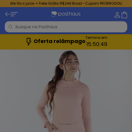
Até 10x s juros + Frete Grátis R$249 Brasil -Cupom PRORROGOU
Termina em:
Oferta relâmpago
15:
50:
47