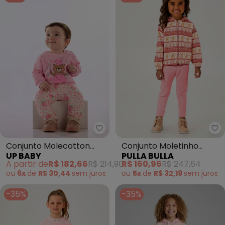
Up Baby - Conjunto Molecotton
Pu
Conjunto Molecotton
Conjunto Moletinho
UP BABY
PULLA BULLA
Calça Peluciada Rosa
(Rosa)
A partir de
R$ 182,66
R$ 214,90
R$ 160,96
R$ 247,64
ou
6x
de
R$ 30,44
sem
juros
ou
5x
de
R$ 32,19
sem
juros
-35%
-35%