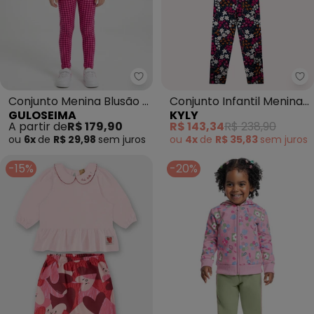
Guloseima - Conjunto Menina Bl
Ky
Conjunto Menina Blusão e
Conjunto Infantil Menina
GULOSEIMA
KYLY
Legging Rosa
Borboleta (Pink)
A partir de
R$ 179,90
R$ 143,34
R$ 238,90
ou
6x
de
R$ 29,98
sem
juros
ou
4x
de
R$ 35,83
sem
juros
-15%
-20%