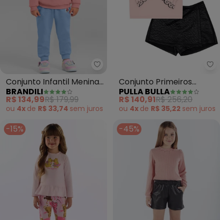
Brandili - Conjunto Infantil Men
Pu
Conjunto Infantil Menina
Conjunto Primeiros
BRANDILI
PULLA BULLA
da Minnie Mouse (Rosa)
Passos Menina Meia
R$ 134,99
R$ 179,99
R$ 140,91
R$ 256,20
Malha (Rosa)
ou
4x
de
R$ 33,74
sem
juros
ou
4x
de
R$ 35,22
sem
juros
-15%
-45%