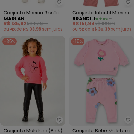
Marlan - Conjunto Menina Blus
Br
Conjunto Menina Blusão e
Conjunto Infantil Menina
MARLAN
BRANDILI
Calça em Newtech
com Coração (Rosa)
R$ 135,92
R$ 169,90
R$ 151,99
R$ 189,99
(Rosa)
ou
4x
de
R$ 33,98
sem
juros
ou
5x
de
R$ 30,39
sem
juros
-35%
-15%
Pulla Bulla - Conjunto Moletom 
Up
Conjunto Moletom (Pink)
Conjunto Bebê Moletom