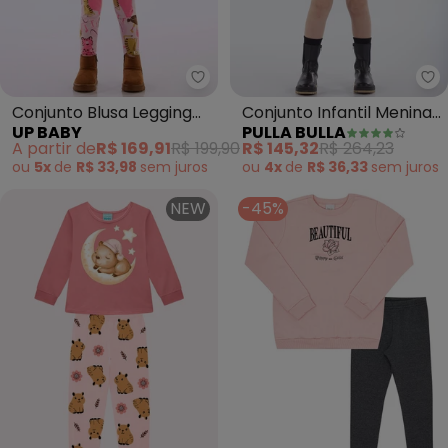
Up Baby - Conjunto Blusa Leggi
Pu
Conjunto Blusa Legging
Conjunto Infantil Menina
UP BABY
PULLA BULLA
Rosa
Tecido Canelado (Rosa)
A partir de
R$ 169,91
R$ 199,90
R$ 145,32
R$ 264,23
ou
5x
de
R$ 33,98
sem
juros
ou
4x
de
R$ 36,33
sem
juros
NEW
-45%