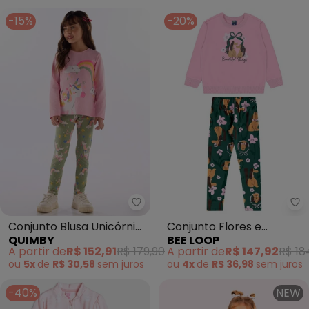
-15%
-20%
Quimby - Conjunto Blusa Unicór
Be
Conjunto Blusa Unicórnio
Conjunto Flores e
QUIMBY
BEE LOOP
Legging Rosa
Focinhos Menina Rosa
A partir de
R$ 152,91
R$ 179,90
A partir de
R$ 147,92
R$ 18
ou
5x
de
R$ 30,58
sem
juros
ou
4x
de
R$ 36,98
sem
juros
-40%
NEW