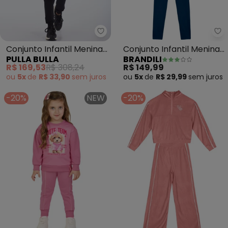
Pulla Bulla - Conjunto Infantil
Br
Conjunto Infantil Menina
Conjunto Infantil Menina
PULLA BULLA
BRANDILI
Moletom (Rosa)
de Corações (Rosa)
R$ 169,53
R$ 308,24
R$ 149,99
ou
5x
de
R$ 33,90
sem
juros
ou
5x
de
R$ 29,99
sem
juros
-20%
NEW
-20%