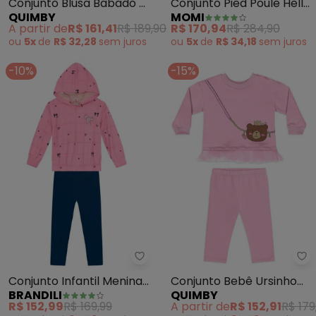
Conjunto Blusa Babado e
Conjunto Pied Poule Hello
QUIMBY
MOMI
Legging Rosa
Kitty com Strass (Rosa)
A partir de
R$ 161,41
R$ 189,90
R$ 170,94
R$ 284,90
ou
5x
de
R$ 32,28
sem
juros
ou
5x
de
R$ 34,18
sem
juros
-10%
-15%
Brandili - Conjunto Infantil Men
Qu
Conjunto Infantil Menina
Conjunto Bebê Ursinho
BRANDILI
QUIMBY
(Rosa)
Tule Legging Rosa
R$ 152,99
R$ 169,99
A partir de
R$ 152,91
R$ 179