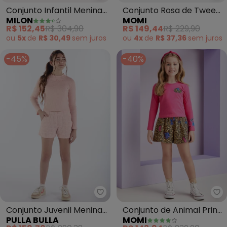
Conjunto Infantil Menina
Conjunto Rosa de Tweed
MILON
MOMI
Tricot (Rosa)
com Corações (Rosa)
R$ 152,45
R$ 304,90
R$ 149,44
R$ 229,90
ou
5x
de
R$ 30,49
sem
juros
ou
4x
de
R$ 37,36
sem
juros
-45%
-40%
Pulla Bulla - Conjunto Juvenil 
Mo
Conjunto Juvenil Menina
Conjunto de Animal Print
PULLA BULLA
MOMI
Malha Canelada (Rosa)
(Rosa)