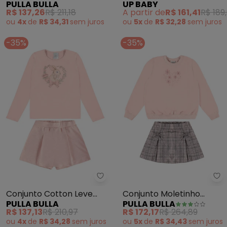
PULLA BULLA
UP BABY
sem Felpa Rosa
R$ 137,26
R$ 211,18
A partir de
R$ 161,41
R$ 189
ou
4x
de
R$ 34,31
sem
juros
ou
5x
de
R$ 32,28
sem
juros
-35%
-35%
Pulla Bulla - Conjunto Cotton L
Pu
Conjunto Cotton Leve
Conjunto Moletinho
PULLA BULLA
PULLA BULLA
(Rosa)
(Rosa)
R$ 137,13
R$ 210,97
R$ 172,17
R$ 264,89
ou
4x
de
R$ 34,28
sem
juros
ou
5x
de
R$ 34,43
sem
juros