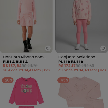
Pulla Bulla - Conjunto Ribana c
Pu
Conjunto Ribana com
Conjunto Moletinho
PULLA BULLA
PULLA BULLA
Elastano Leve (Rosa)
(Rosa)
R$ 137,64
R$ 211,76
R$ 172,17
R$ 264,89
ou
4x
de
R$ 34,41
sem
juros
ou
5x
de
R$ 34,43
sem
juros
-20%
-45%