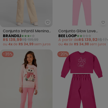
Brandili - Conjunto Infantil Men
Be
Conjunto Infantil Menina
Conjunto Glow Love
BRANDILI
BEE LOOP
Bordado (Rosa)
Legging Rosa
R$ 139,99
R$ 199,99
A partir de
R$ 139,92
R$ 17
ou
4x
de
R$ 34,99
sem
juros
ou
4x
de
R$ 34,98
sem
juros
-35%
-20%