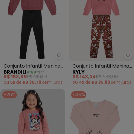
Brandili - Conjunto Infantil Men
Ky
Conjunto Infantil Menina
Conjunto Infantil Menina
BRANDILI
KYLY
(Rosa)
Borboleta (Rosa)
R$ 153,99
R$ 219,99
R$ 143,34
R$ 238,90
ou
5x
de
R$ 30,79
sem
juros
ou
4x
de
R$ 35,83
sem
juros
-25%
-45%